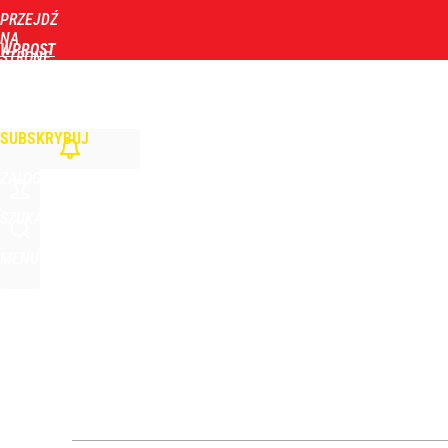
PRZEJDŹ
Udostępnij
0
Skomentuj
NA
WPROST
STRONĘ
GŁÓWNĄ
WIADOMOŚCI
POLITYKA
BIZNES
DOM
ZDROWIE
ROZRYWKA
TYGOD
SUBSKRYBUJ
ZALOGUJ
SZUKAJ
MENU