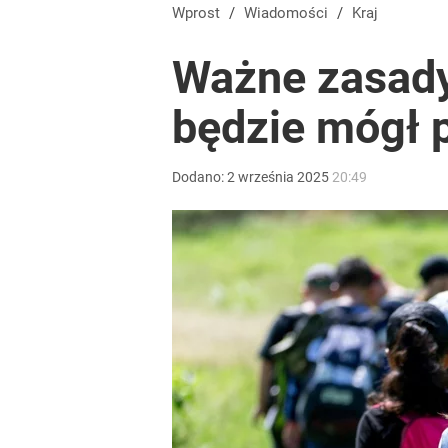
Wprost
/
Wiadomości
/
Kraj
Ważne zasady
będzie mógł 
Dodano:
2
września
2025
20:49