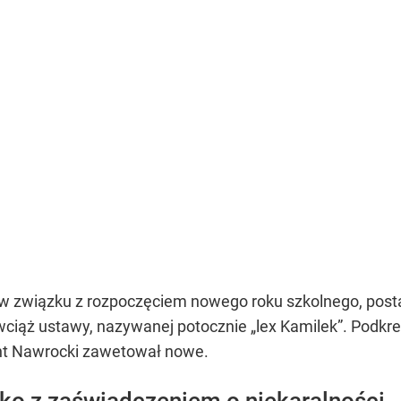
w związku z rozpoczęciem nowego roku szkolnego, postan
wciąż ustawy, nazywanej potocznie „lex Kamilek”. Podkre
ent Nawrocki zawetował nowe.
ko z zaświadczeniem o niekaralności