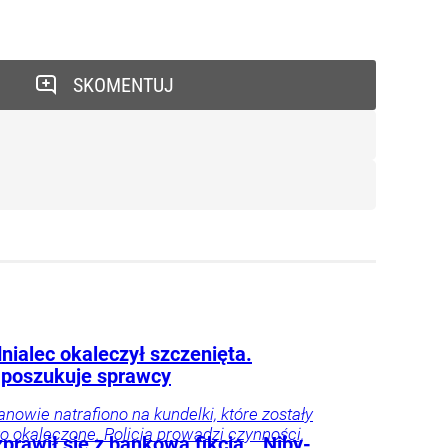
SKOMENTUJ
nialec okaleczył szczenięta.
a poszukuje sprawcy
nowie natrafiono na kundelki, które zostały
ko okaleczone. Policja prowadzi czynności,
prawił się z bankową fikcją. „Niby-