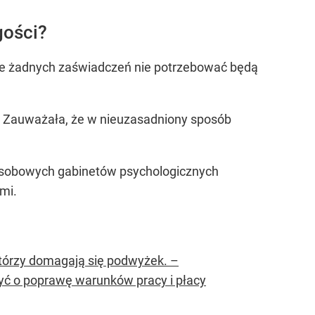
gości?
, że żadnych zaświadczeń nie potrzebować będą
. Zauważała, że w nieuzasadniony sposób
oosobowych gabinetów psychologicznych
mi.
tórzy domagają się podwyżek. –
ć o poprawę warunków pracy i płacy