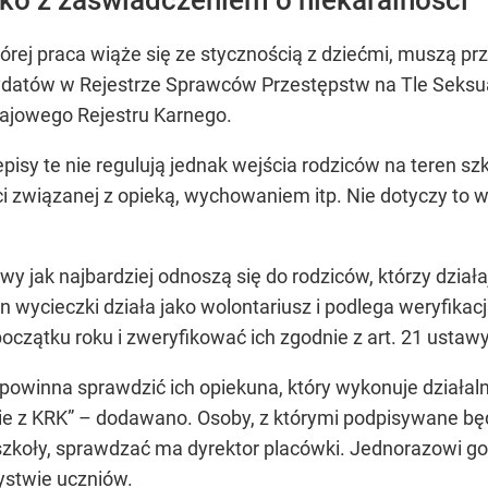
órej praca wiąże się ze stycznością z dziećmi, muszą prz
datów w Rejestrze Sprawców Przestępstw na Tle Seksu
rajowego Rejestru Karnego.
episy te nie regulują jednak wejścia rodziców na teren sz
i związanej z opieką, wychowaniem itp. Nie dotyczy to w
wy jak najbardziej odnoszą się do rodziców, którzy dzia
wycieczki działa jako wolontariusz i podlega weryfikacji 
początku roku i zweryfikować ich zgodnie z art. 21 ustawy
powinna sprawdzić ich opiekuna, który wykonuje działal
ie z KRK” – dodawano. Osoby, z którymi podpisywane bę
zkoły, sprawdzać ma dyrektor placówki. Jednorazowi gośc
zystwie uczniów.