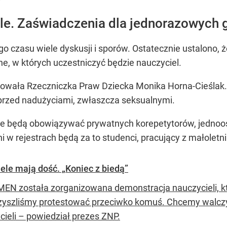
le. Zaświadczenia dla jednorazowych 
o czasu wiele dyskusji i sporów. Ostatecznie ustalono
ne, w których uczestniczyć będzie nauczyciel.
towała Rzeczniczka Praw Dziecka Monika Horna-Cieślak
 przed nadużyciami, zwłaszcza seksualnymi.
 nie będą obowiązywać prywatnych korepetytorów, jedn
 w rejestrach będą za to studenci, pracujący z małoletni
ele mają dość. „Koniec z biedą”
MEN została zorganizowana demonstracja nauczycieli, k
zyszliśmy protestować przeciwko komuś. Chcemy walczy
cieli – powiedział prezes ZNP.