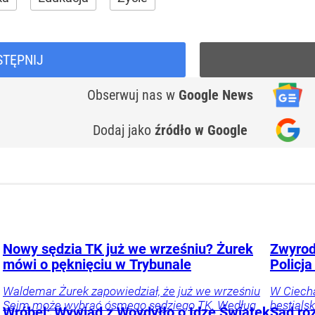
STĘPNIJ
Obserwuj nas
w
Google News
Dodaj jako
źródło w Google
Nowy sędzia TK już we wrześniu? Żurek
Zwyrod
mówi o pęknięciu w Trybunale
Policj
Waldemar Żurek zapowiedział, że już we wrześniu
W Ciecha
Sejm może wybrać ósmego sędziego TK. Według
bestials
Wróbel: Wywiad z Woydyłło o Idze Świątek
Sąd roz