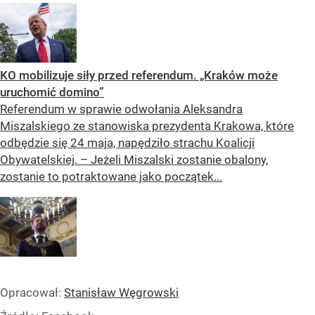
KO mobilizuje siły przed referendum. „Kraków może
uruchomić domino”
Referendum w sprawie odwołania Aleksandra
Miszalskiego ze stanowiska prezydenta Krakowa, które
odbędzie się 24 maja, napędziło strachu Koalicji
Obywatelskiej. – Jeżeli Miszalski zostanie obalony,
zostanie to potraktowane jako początek...
Opracował:
Stanisław Węgrowski