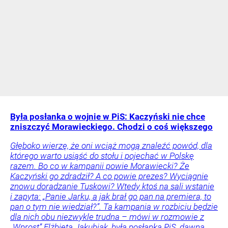
Była posłanka o wojnie w PiS: Kaczyński nie chce
zniszczyć Morawieckiego. Chodzi o coś większego
Głęboko wierzę, że oni wciąż mogą znaleźć powód, dla
którego warto usiąść do stołu i pojechać w Polskę
razem. Bo co w kampanii powie Morawiecki? Że
Kaczyński go zdradził? A co powie prezes? Wyciągnie
znowu doradzanie Tuskowi? Wtedy ktoś na sali wstanie
i zapyta: „Panie Jarku, a jak brał go pan na premiera, to
pan o tym nie wiedział?”. Ta kampania w rozbiciu będzie
dla nich obu niezwykle trudna – mówi w rozmowie z
„Wprost” Elżbieta Jakubiak, była posłanka PiS, dawna