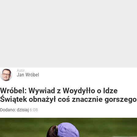
Autor:
Jan Wróbel
Wróbel: Wywiad z Woydyłło o Idze
Świątek obnażył coś znacznie gorszego
Dodano:
dzisiaj
6:08