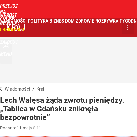
PRZEJDŹ
NA
WPROST
STRONĘ
WIADOMOŚCI
POLITYKA
BIZNES
DOM
ZDROWIE
ROZRYWKA
TYGODN
GŁÓWNĄ
KRAJ
UBSKRYBUJ
ZALOGUJ
MENU
Wiadomości
/
Kraj
Lech Wałęsa żąda zwrotu pieniędzy.
„Tablica w Gdańsku zniknęła
bezpowrotnie”
Dodano:
11
maja
8:11