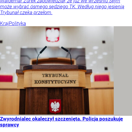
Waldemar Żurek zapowiedział, że już we wrześniu Sejm
może wybrać ósmego sędziego TK. Według niego jesienią
Trybunał czeka przełom.
Kraj
Polityka
Zwyrodnialec okaleczył szczenięta. Policja poszukuje
sprawcy