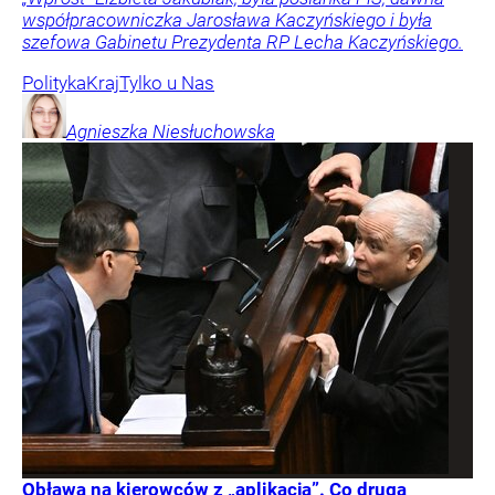
współpracowniczka Jarosława Kaczyńskiego i była
szefowa Gabinetu Prezydenta RP Lecha Kaczyńskiego.
Polityka
Kraj
Tylko u Nas
Agnieszka
Niesłuchowska
Obława na kierowców z „aplikacją”. Co druga