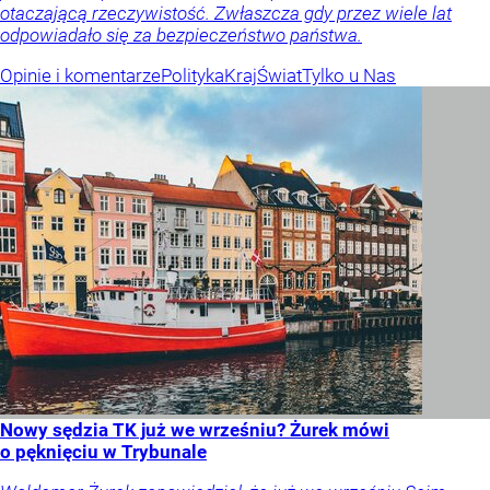
otaczającą rzeczywistość. Zwłaszcza gdy przez wiele lat
odpowiadało się za bezpieczeństwo państwa.
Opinie i komentarze
Polityka
Kraj
Świat
Tylko u Nas
Nowy sędzia TK już we wrześniu? Żurek mówi
o pęknięciu w Trybunale