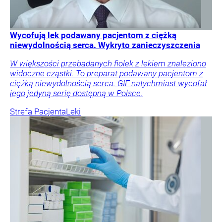
Wycofują lek podawany pacjentom z ciężką
niewydolnością serca. Wykryto zanieczyszczenia
W większości przebadanych fiolek z lekiem znaleziono
widoczne cząstki. To preparat podawany pacjentom z
ciężką niewydolnością serca. GIF natychmiast wycofał
jego jedyną serię dostępną w Polsce.
Strefa Pacjenta
Leki