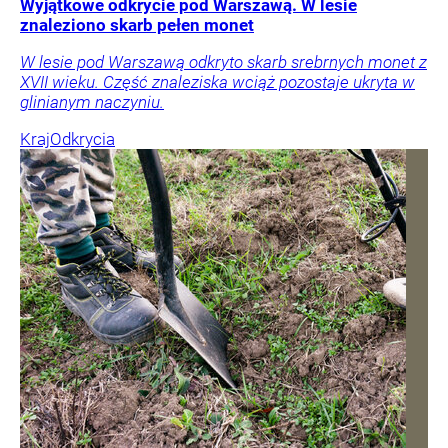
Wyjątkowe odkrycie pod Warszawą. W lesie
znaleziono skarb pełen monet
W lesie pod Warszawą odkryto skarb srebrnych monet z
XVII wieku. Część znaleziska wciąż pozostaje ukryta w
glinianym naczyniu.
Kraj
Odkrycia