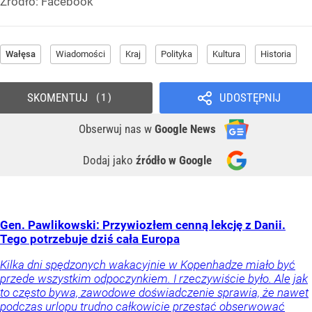
Źródło:
Facebook
Wałęsa
Wiadomości
Kraj
Polityka
Kultura
Historia
SKOMENTUJ
UDOSTĘPNIJ
1
Obserwuj nas
w
Google News
Dodaj jako
źródło w Google
Gen. Pawlikowski: Przywiozłem cenną lekcję z Danii.
Tego potrzebuje dziś cała Europa
Kilka dni spędzonych wakacyjnie w Kopenhadze miało być
przede wszystkim odpoczynkiem. I rzeczywiście było. Ale jak
to często bywa, zawodowe doświadczenie sprawia, że nawet
podczas urlopu trudno całkowicie przestać obserwować