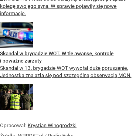
kolegę swojego syna. W sprawie pojawiły się nowe
informacje.
Skandal w brygadzie WOT. W tle awanse, kontrole
i poważne zarzuty
Skandal w 13. brygadzie WOT wywołał duże poruszenie.
Jednostka znalazła się pod szczególną obserwacją MON.
Opracował:
Krystian Winogrodzki
Źródło:
WPROST.pl
/
Radio Eska