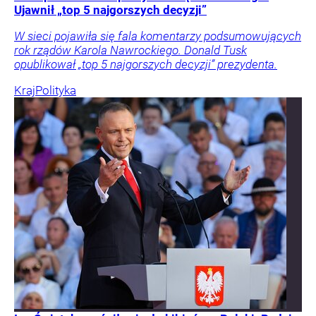
Ujawnił „top 5 najgorszych decyzji”
W sieci pojawiła się fala komentarzy podsumowujących
rok rządów Karola Nawrockiego. Donald Tusk
opublikował „top 5 najgorszych decyzji” prezydenta.
Kraj
Polityka