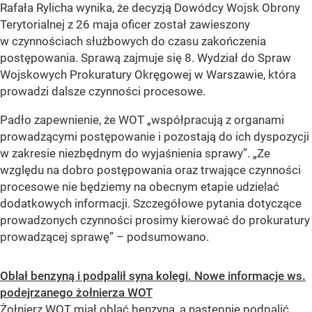
Rafała Rylicha wynika, że decyzją Dowódcy Wojsk Obrony
Terytorialnej z 26 maja oficer został zawieszony
w czynnościach służbowych do czasu zakończenia
postępowania. Sprawą zajmuje się 8. Wydział do Spraw
Wojskowych Prokuratury Okręgowej w Warszawie, która
prowadzi dalsze czynności procesowe.
Padło zapewnienie, że WOT „współpracują z organami
prowadzącymi postępowanie i pozostają do ich dyspozycji
w zakresie niezbędnym do wyjaśnienia sprawy”. „Ze
względu na dobro postępowania oraz trwające czynności
procesowe nie będziemy na obecnym etapie udzielać
dodatkowych informacji. Szczegółowe pytania dotyczące
prowadzonych czynności prosimy kierować do prokuratury
prowadzącej sprawę” – podsumowano.
Oblał benzyną i podpalił syna kolegi. Nowe informacje ws.
podejrzanego żołnierza WOT
Żołnierz WOT miał oblać benzyną, a następnie podpalić