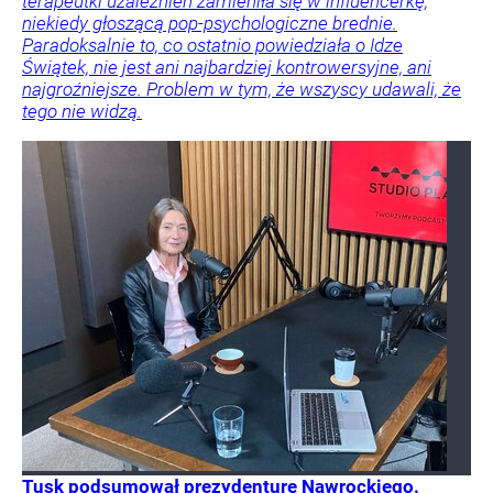
terapeutki uzależnień zamieniła się w influencerkę,
niekiedy głoszącą pop-psychologiczne brednie.
Paradoksalnie to, co ostatnio powiedziała o Idze
Świątek, nie jest ani najbardziej kontrowersyjne, ani
najgroźniejsze. Problem w tym, że wszyscy udawali, że
tego nie widzą.
Tusk podsumował prezydenturę Nawrockiego.