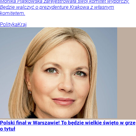
Monika Piątkowska zarejestrowała swój komitet wyborczy.
Będzie walczyć o prezydenturę Krakowa z własnym
komitetem.
Polityka
Kraj
Polski finał w Warszawie! To będzie wielkie święto w grze
o tytuł