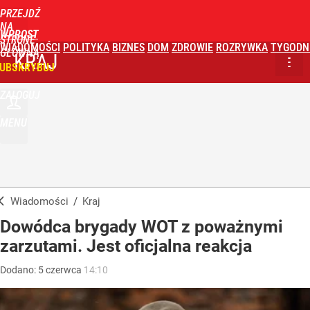
PRZEJDŹ
NA
WPROST
STRONĘ
WIADOMOŚCI
POLITYKA
BIZNES
DOM
ZDROWIE
ROZRYWKA
TYGODN
GŁÓWNĄ
KRAJ
UBSKRYBUJ
ZALOGUJ
MENU
Wiadomości
/
Kraj
Dowódca brygady WOT z poważnymi
zarzutami. Jest oficjalna reakcja
Dodano:
5
czerwca
14:10