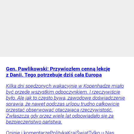
Gen. Pawlikowski: Przywiozłem cenną lekcję
z Danii. Tego potrzebuje dziś cała Europa
Kilka dni spędzonych wakacyjnie w Kopenhadze miało
być przede wszystkim odpoczynkiem. I rzeczywiście
było. Ale jak to często bywa, zawodowe doświadczenie
sprawia, że nawet podczas urlopu trudno całkowicie
przestać obserwować otaczającą rzeczywistość.
Zwłaszcza gdy przez wiele lat odpowiadało się za
bezpieczeństwo państwa.
Opinie i komentarze
Polityka
Kraj
Świat
Tylko u Nas