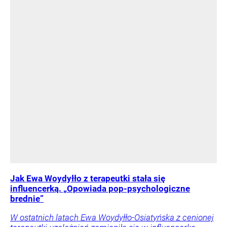
Jak Ewa Woydyłło z terapeutki stała się
influencerką. „Opowiada pop-psychologiczne
brednie”
W ostatnich latach Ewa Woydyłło-Osiatyńska z cenionej