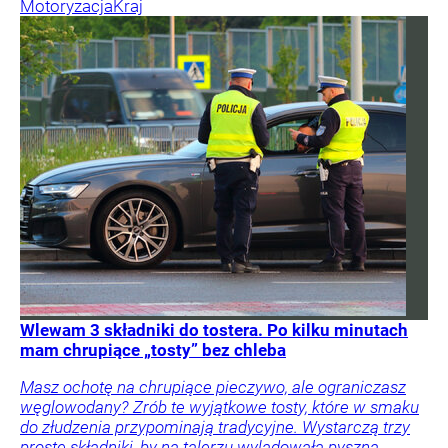
Motoryzacja
Kraj
Wlewam 3 składniki do tostera. Po kilku minutach
mam chrupiące „tosty” bez chleba
Masz ochotę na chrupiące pieczywo, ale ograniczasz
węglowodany? Zrób te wyjątkowe tosty, które w smaku
do złudzenia przypominają tradycyjne. Wystarczą trzy
proste składniki, by na talerzu wylądowała pyszna,