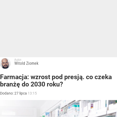
Autor:
Witold Ziomek
Farmacja: wzrost pod presją. co czeka
branżę do 2030 roku?
Dodano:
27
lipca
13:15