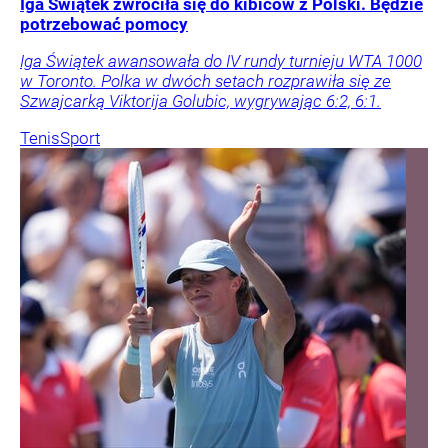
Iga Świątek zwróciła się do kibiców z Polski. Będzie
potrzebować pomocy
Iga Świątek awansowała do IV rundy turnieju WTA 1000
w Toronto. Polka w dwóch setach rozprawiła się ze
Szwajcarką Viktorija Golubic, wygrywając 6:2, 6:1.
Tenis
Sport