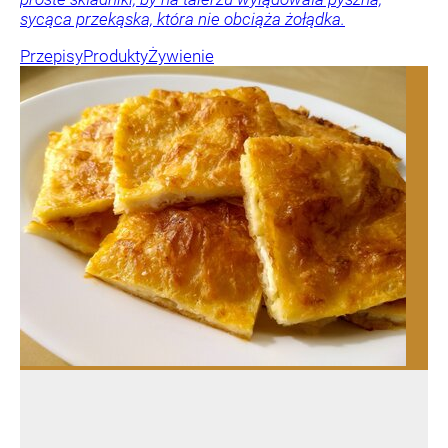
sycąca przekąska, która nie obciąża żołądka.
Przepisy
Produkty
Żywienie