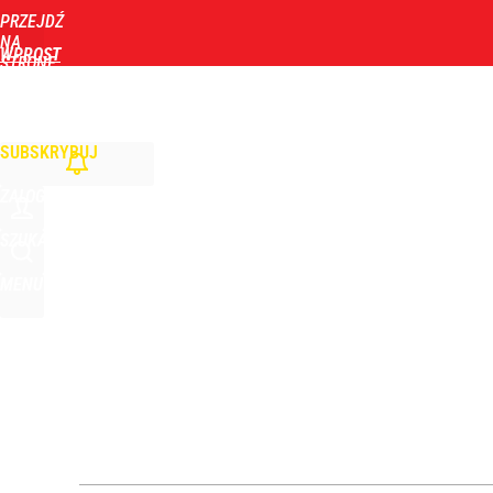
PRZEJDŹ
Udostępnij
0
Skomentuj
NA
WPROST
STRONĘ
GŁÓWNĄ
WIADOMOŚCI
POLITYKA
BIZNES
DOM
ZDROWIE
ROZRYWKA
TYGOD
SUBSKRYBUJ
ZALOGUJ
SZUKAJ
MENU