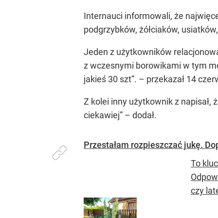
Internauci informowali, że najwięc
podgrzybków, żółciaków, usiatków
Jeden z użytkowników relacjonowa
z wczesnymi borowikami w tym moim
jakieś 30 szt”.
– przekazał 14 czerw
Z kolei inny użytkownik z napisał, 
ciekawiej”
– dodał.
Przestałam rozpieszczać jukę. Do
To kluc
Odpowi
czy lat