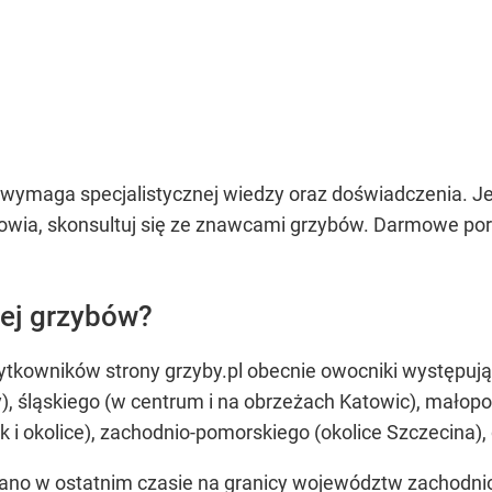
wymaga specjalistycznej wiedzy oraz doświadczenia. Jeś
drowia, skonsultuj się ze znawcami grzybów. Darmowe po
cej grzybów?
tkowników strony grzyby.pl obecnie owocniki występuj
 śląskiego (w centrum i na obrzeżach Katowic), małopol
 i okolice), zachodnio-pomorskiego (okolice Szczecina), 
no w ostatnim czasie na granicy województw zachodnio