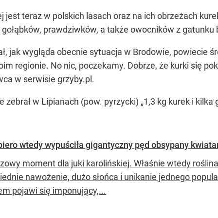
ej jest teraz w polskich lasach oraz na ich obrzeżach kur
, gołąbków, prawdziwków, a także owocników z gatunku
ł, jak wygląda obecnie sytuacja w Brodowie, powiecie ś
 regionie. No nic, poczekamy. Dobrze, że kurki się po
ca w serwisie grzyby.pl.
że zebrał w Lipianach (pow. pyrzycki)
„1,3 kg kurek i kilk
piero wtedy wypuściła gigantyczny pęd obsypany kwiat
zowy moment dla juki karolińskiej. Właśnie wtedy roślina
ednie nawożenie, dużo słońca i unikanie jednego popu
em pojawi się imponujący,...