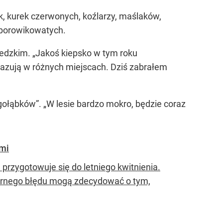
ek, kurek czerwonych, koźlarzy, maślaków,
 borowikowatych.
redzkim.
„Jakoś kiepsko w tym roku
kazują w różnych miejscach. Dziś zabrałem
a gołąbków”
.
„W lesie bardzo mokro, będzie coraz
ami
 przygotowuje się do letniego kwitnienia.
larnego błędu mogą zdecydować o tym,