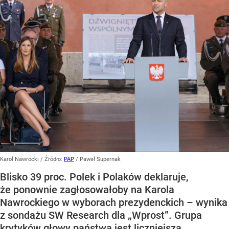
Karol Nawrocki
/ Źródło:
PAP
/
Paweł Supernak
Blisko 39 proc. Polek i Polaków deklaruje,
że ponownie zagłosowałoby na Karola
Nawrockiego w wyborach prezydenckich – wynika
z sondażu SW Research dla „Wprost”. Grupa
krytyków głowy państwa jest liczniejsza.