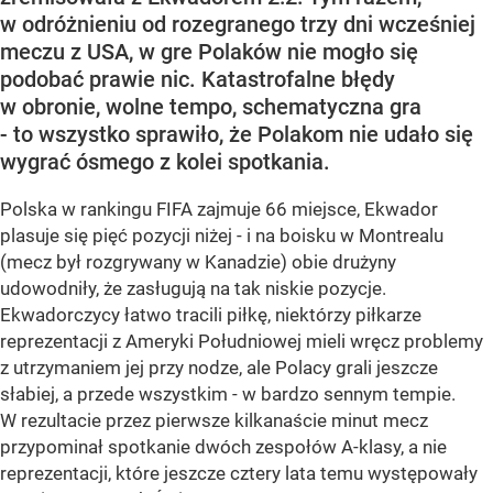
w odróżnieniu od rozegranego trzy dni wcześniej
meczu z USA, w gre Polaków nie mogło się
podobać prawie nic. Katastrofalne błędy
w obronie, wolne tempo, schematyczna gra
- to wszystko sprawiło, że Polakom nie udało się
wygrać ósmego z kolei spotkania.
Polska w rankingu FIFA zajmuje 66 miejsce, Ekwador
plasuje się pięć pozycji niżej - i na boisku w Montrealu
(mecz był rozgrywany w Kanadzie) obie drużyny
udowodniły, że zasługują na tak niskie pozycje.
Ekwadorczycy łatwo tracili piłkę, niektórzy piłkarze
reprezentacji z Ameryki Południowej mieli wręcz problemy
z utrzymaniem jej przy nodze, ale Polacy grali jeszcze
słabiej, a przede wszystkim - w bardzo sennym tempie.
W rezultacie przez pierwsze kilkanaście minut mecz
przypominał spotkanie dwóch zespołów A-klasy, a nie
reprezentacji, które jeszcze cztery lata temu występowały