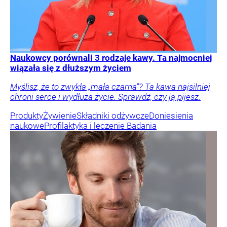
Naukowcy porównali 3 rodzaje kawy. Ta najmocniej
wiązała się z dłuższym życiem
Myślisz, że to zwykła „mała czarna”? Ta kawa najsilniej
chroni serce i wydłuża życie. Sprawdź, czy ją pijesz.
Produkty
Żywienie
Składniki odżywcze
Doniesienia
naukowe
Profilaktyka i leczenie
Badania