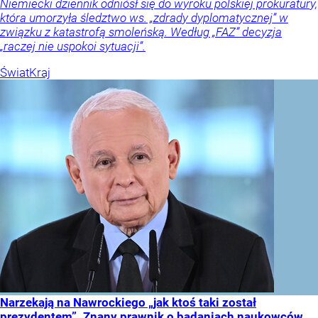
Niemiecki dziennik odniósł się do wyroku polskiej prokuratury,
która umorzyła śledztwo ws. „zdrady dyplomatycznej” w
związku z katastrofą smoleńską. Według „FAZ” decyzja
„raczej nie uspokoi sytuacji”.
Świat
Kraj
Narzekają na Nawrockiego „jak ktoś taki został
prezydentem”. Znany prawnik o badaniach naukowców