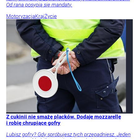
Od rana posypią się mandaty.
Motoryzacja
Kraj
Życie
Z cukinii nie smażę placków. Dodaję mozzarellę
i robię chrupiące gofry
Lubisz gofry? Gdy spróbujesz tych przepadniesz. Jeden