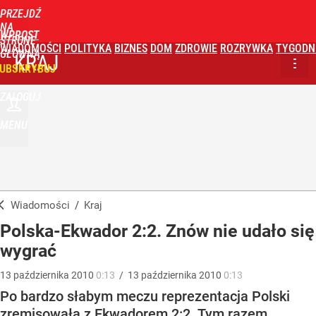
PRZEJDŹ
NA
WPROST
STRONĘ
WIADOMOŚCI
POLITYKA
BIZNES
DOM
ZDROWIE
ROZRYWKA
TYGODN
GŁÓWNĄ
KRAJ
UBSKRYBUJ
ZALOGUJ
MENU
Wiadomości
/
Kraj
Polska-Ekwador 2:2. Znów nie udało się
wygrać
13
października
2010
0:13
/
13
października
2010
0:13
Po bardzo słabym meczu reprezentacja Polski
zremisowała z Ekwadorem 2:2. Tym razem,