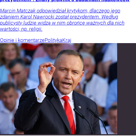
Marcin Matczak odpowiedział krytykom, dlaczego jego
zdaniem Karol Nawrocki został prezydentem. Według
publicysty ludzie widzą w nim obrońcę ważnych dla nich
wartości, np. religii.
Opinie i komentarze
Polityka
Kraj