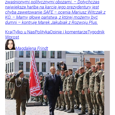
zwaśnionymi politycznymi obozami. – Dotychczas
największą hańbą na karcie jego prezydentury jest
chyba zawetowanie SAFE – ocenia Mariusz Witczak z
KO. – Mamy głowę państwa, z której możemy być
dumni – kontruje Marek Jakubiak z Rozwoju Plus.
Kraj
Tylko u Nas
Polityka
Opinie i komentarze
Tygodnik
Wprost
Magdalena
Frindt