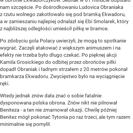
w obronie Ekwadorczyków. Jednak w 61 minucie dopisało
nam szczęście. Po dośrodkowaniu Ludovica Obraniaka
z rzutu wolnego zakotłowało się pod bramką Ekwadoru,
a w zamieszaniu najlepiej odnalazł się Ebi Smolarek, który
z najbliższej odległości umieścił piłkę w bramce.
Po zdobyciu gola Polacy uwierzyli, że mogą to spotkanie
wygrać. Zaczęli atakować z większym animuszem i na
efekty nie trzeba było długo czekać. Po pięknej akcji
Kamila Grosickiego do odbitej przez obrońców piłki
dopadł Obraniak i ładnym strzałem z 20 metrów pokonał
bramkarza Ekwadoru. Zwycięstwo było na wyciągnięcie
ręki.
Wtedy jednak znów dała znać o sobie fatalnie
dysponowana polska obrona. Znów nikt nie pilnował
Beniteza - a ten nie zmarnował okazji. Chwilę później
Benitez mógł pokonać Tytonia po raz trzeci, ale tym razem
minimalnie się pomylił.