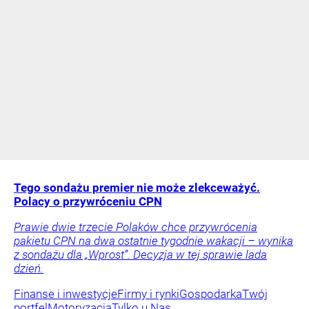
Tego sondażu premier nie może zlekceważyć.
Polacy o przywróceniu CPN
Prawie dwie trzecie Polaków chce przywrócenia
pakietu CPN na dwa ostatnie tygodnie wakacji – wynika
z sondażu dla „Wprost”. Decyzja w tej sprawie lada
dzień.
Finanse i inwestycje
Firmy i rynki
Gospodarka
Twój
portfel
Motoryzacja
Tylko u Nas