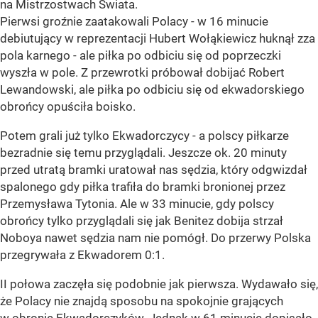
na Mistrzostwach Świata.
Pierwsi groźnie zaatakowali Polacy - w 16 minucie
debiutujący w reprezentacji Hubert Wołąkiewicz huknął zza
pola karnego - ale piłka po odbiciu się od poprzeczki
wyszła w pole. Z przewrotki próbował dobijać Robert
Lewandowski, ale piłka po odbiciu się od ekwadorskiego
obrońcy opuściła boisko.
Potem grali już tylko Ekwadorczycy - a polscy piłkarze
bezradnie się temu przyglądali. Jeszcze ok. 20 minuty
przed utratą bramki uratował nas sędzia, który odgwizdał
spalonego gdy piłka trafiła do bramki bronionej przez
Przemysława Tytonia. Ale w 33 minucie, gdy polscy
obrońcy tylko przyglądali się jak Benitez dobija strzał
Noboya nawet sędzia nam nie pomógł. Do przerwy Polska
przegrywała z Ekwadorem 0:1.
II połowa zaczęła się podobnie jak pierwsza. Wydawało się,
że Polacy nie znajdą sposobu na spokojnie grających