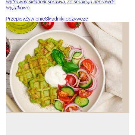
wytrawny składnik sprawia, że smakują naprawdę
wyjątkowo.
Przepisy
Żywienie
Składniki odżywcze