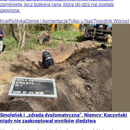
zamkniętą, lecz bolesną raną, która do dziś nie została
zagojona.
Kraj
Polityka
Opinie i komentarze
Tylko u Nas
Tygodnik Wprost
Smoleńsk i „zdrada dyplomatyczna”. Niemcy: Kaczyński
nigdy nie zaakceptował wyników śledztwa