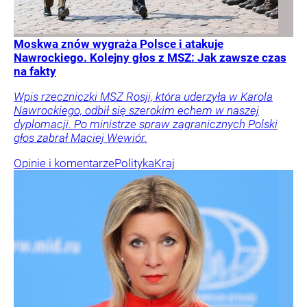
Moskwa znów wygraża Polsce i atakuje
Nawrockiego. Kolejny głos z MSZ: Jak zawsze czas
na fakty
Wpis rzeczniczki MSZ Rosji, która uderzyła w Karola
Nawrockiego, odbił się szerokim echem w naszej
dyplomacji. Po ministrze spraw zagranicznych Polski
głos zabrał Maciej Wewiór.
Opinie i komentarze
Polityka
Kraj