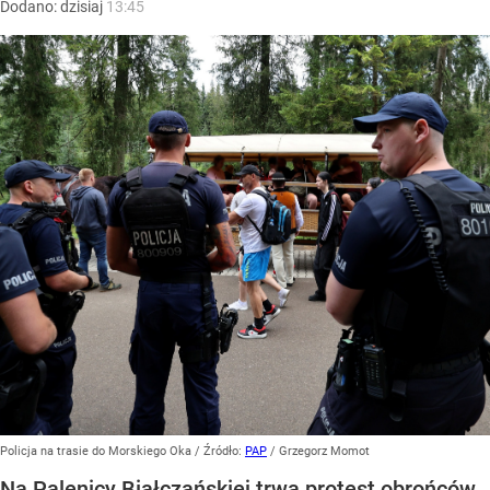
Dodano:
dzisiaj
13:45
Policja na trasie do Morskiego Oka
/ Źródło:
PAP
/
Grzegorz Momot
Na Palenicy Białczańskiej trwa protest obrońców