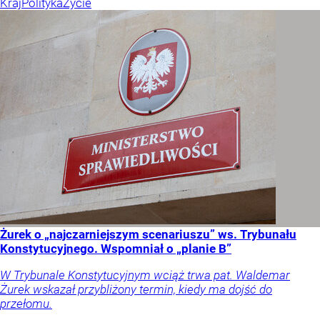
Kraj
Polityka
Życie
Żurek o „najczarniejszym scenariuszu” ws. Trybunału
Konstytucyjnego. Wspomniał o „planie B”
W Trybunale Konstytucyjnym wciąż trwa pat. Waldemar
Żurek wskazał przybliżony termin, kiedy ma dojść do
przełomu.