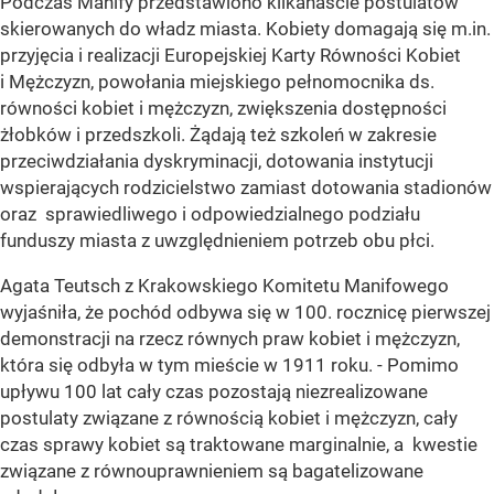
Podczas Manify przedstawiono kilkanaście postulatów
skierowanych do władz miasta. Kobiety domagają się m.in.
przyjęcia i realizacji Europejskiej Karty Równości Kobiet
i Mężczyzn, powołania miejskiego pełnomocnika ds.
równości kobiet i mężczyzn, zwiększenia dostępności
żłobków i przedszkoli. Żądają też szkoleń w zakresie
przeciwdziałania dyskryminacji, dotowania instytucji
wspierających rodzicielstwo zamiast dotowania stadionów
oraz sprawiedliwego i odpowiedzialnego podziału
funduszy miasta z uwzględnieniem potrzeb obu płci.
Agata Teutsch z Krakowskiego Komitetu Manifowego
wyjaśniła, że pochód odbywa się w 100. rocznicę pierwszej
demonstracji na rzecz równych praw kobiet i mężczyzn,
która się odbyła w tym mieście w 1911 roku. - Pomimo
upływu 100 lat cały czas pozostają niezrealizowane
postulaty związane z równością kobiet i mężczyzn, cały
czas sprawy kobiet są traktowane marginalnie, a kwestie
związane z równouprawnieniem są bagatelizowane