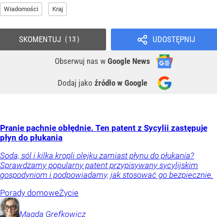
Wiadomości
Kraj
SKOMENTUJ
UDOSTĘPNIJ
13
Obserwuj nas
w
Google News
Dodaj jako
źródło w Google
Pranie pachnie obłędnie. Ten patent z Sycylii zastępuje
płyn do płukania
Soda, sól i kilka kropli olejku zamiast płynu do płukania?
Sprawdzamy popularny patent przypisywany sycylijskim
gospodyniom i podpowiadamy, jak stosować go bezpiecznie.
Porady domowe
Życie
Magda
Grefkowicz