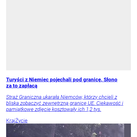
Turyści z Niemiec pojechali pod granicę. Słono
za to zapłacą
Straż Graniczna ukarała Niemców, którzy chcieli z
bliska zobaczyć zewnętrzną granicę UE. Ciekawość i
pamiątkowe zdjęcie kosztowały ich 1,2 tys.
Kraj
Życie