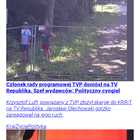
Członek rady programowej TVP doniósł na TV
Republika. Szef wydawców: Polityczny cyngiel
Krzysztof Luft, powiązany z TVP, złożył skargę do KRRiT
na TV Republika. Jarosław Olechowski gorzko
zareagował na jego ruch.
Kraj
Życie
Polityka