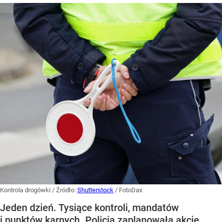
Kontrola drogówki
/ Źródło:
Shutterstock
/
FotoDax
Jeden dzień. Tysiące kontroli, mandatów
i punktów karnych. Policja zaplanowała akcję