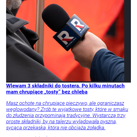
Wlewam 3 składniki do tostera. Po kilku minutach
mam chrupiące „tosty” bez chleba
Masz ochotę na chrupiące pieczywo, ale ograniczasz
węglowodany? Zrób te wyjątkowe tosty, które w smaku
do złudzenia przypominają tradycyjne. Wystarczą trzy
proste składniki, by na talerzu wylądowała pyszna,
sycąca przekąska, która nie obciąża żołądka.