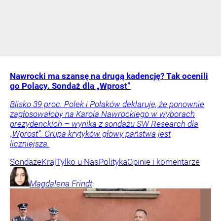
Nawrocki ma szansę na drugą kadencję? Tak ocenili
go Polacy. Sondaż dla „Wprost”
Blisko 39 proc. Polek i Polaków deklaruje, że ponownie
zagłosowałoby na Karola Nawrockiego w wyborach
prezydenckich – wynika z sondażu SW Research dla
„Wprost”. Grupa krytyków głowy państwa jest
liczniejsza.
Sondaże
Kraj
Tylko u Nas
Polityka
Opinie i komentarze
Magdalena
Frindt