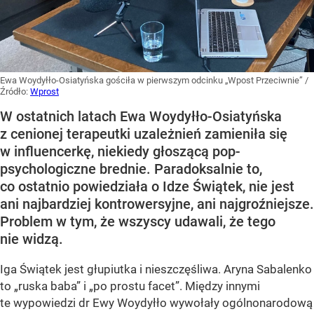
Ewa Woydyłło-Osiatyńska gościła w pierwszym odcinku „Wpost Przeciwnie”
/
Źródło:
Wprost
W ostatnich latach Ewa Woydyłło-Osiatyńska
z cenionej terapeutki uzależnień zamieniła się
w influencerkę, niekiedy głoszącą pop-
psychologiczne brednie. Paradoksalnie to,
co ostatnio powiedziała o Idze Świątek, nie jest
ani najbardziej kontrowersyjne, ani najgroźniejsze.
Problem w tym, że wszyscy udawali, że tego
nie widzą.
Iga Świątek jest głupiutka i nieszczęśliwa. Aryna Sabalenko
to „ruska baba” i „po prostu facet”. Między innymi
te wypowiedzi dr Ewy Woydyłło wywołały ogólnonarodową