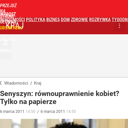
PRZEJDŹ
NA
WPROST
STRONĘ
WIADOMOŚCI
POLITYKA
BIZNES
DOM
ZDROWIE
ROZRYWKA
TYGODN
GŁÓWNĄ
KRAJ
UBSKRYBUJ
ZALOGUJ
MENU
Wiadomości
/
Kraj
Senyszyn: równouprawnienie kobiet?
Tylko na papierze
6
marca
2011
14:50
/
6
marca
2011
14:50