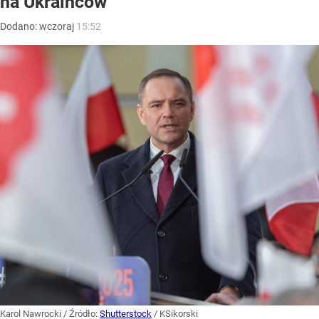
na Ukraińców
Dodano:
wczoraj
15:52
Karol Nawrocki
/ Źródło:
Shutterstock
/
KSikorski