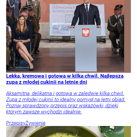
Lekka, kremowa i gotowa w kilka chwil. Najlepsza
zupa z młodej cukinii na letnie dni
Aksamitna, delikatna i gotowa w zaledwie kilka chwil.
Zupa z młodej cukinii to idealny pomysł na letni obiad.
Poznaj sprawdzony przepis oraz wskazówki, dzięki
którym zawsze wychodzi idealnie.
Przepisy
Żywienie