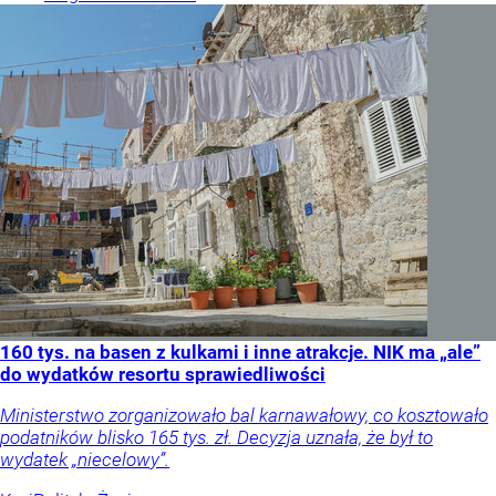
160 tys. na basen z kulkami i inne atrakcje. NIK ma „ale”
do wydatków resortu sprawiedliwości
Ministerstwo zorganizowało bal karnawałowy, co kosztowało
podatników blisko 165 tys. zł. Decyzja uznała, że był to
wydatek „niecelowy”.