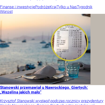
Finanse i inwestycje
Podróże
Kraj
Tylko u Nas
Tygodnik
Wprost
Stanowski przemawiał u Nawrockiego. Giertych:
„Wazelina jakich mało”
Krzysztof Stanowski wystąpił podczas rocznicy prezydentury