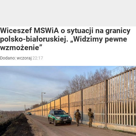
Wiceszef MSWiA o sytuacji na granicy
polsko-białoruskiej. „Widzimy pewne
wzmożenie”
Dodano:
wczoraj
22:17