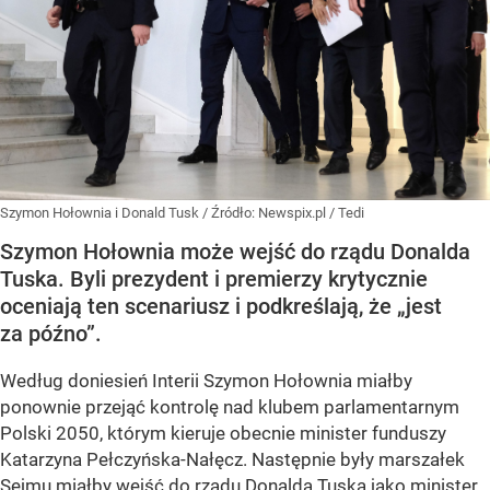
Szymon Hołownia i Donald Tusk
/ Źródło:
Newspix.pl
/
Tedi
Szymon Hołownia może wejść do rządu Donalda
Tuska. Byli prezydent i premierzy krytycznie
oceniają ten scenariusz i podkreślają, że „jest
za późno”.
Według doniesień Interii Szymon Hołownia miałby
ponownie przejąć kontrolę nad klubem parlamentarnym
Polski 2050, którym kieruje obecnie minister funduszy
Katarzyna Pełczyńska-Nałęcz. Następnie były marszałek
Sejmu miałby wejść do rządu Donalda Tuska jako minister