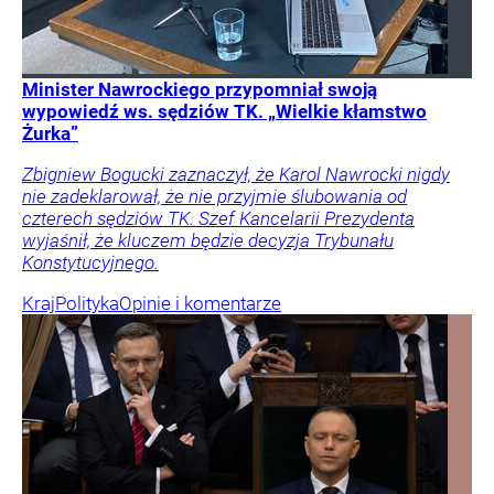
Minister Nawrockiego przypomniał swoją
wypowiedź ws. sędziów TK. „Wielkie kłamstwo
Żurka”
Zbigniew Bogucki zaznaczył, że Karol Nawrocki nigdy
nie zadeklarował, że nie przyjmie ślubowania od
czterech sędziów TK. Szef Kancelarii Prezydenta
wyjaśnił, że kluczem będzie decyzja Trybunału
Konstytucyjnego.
Kraj
Polityka
Opinie i komentarze