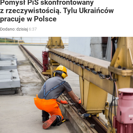
Pomysł PiS skonfrontowany
z rzeczywistością. Tylu Ukraińców
pracuje w Polsce
Dodano:
dzisiaj
6:37