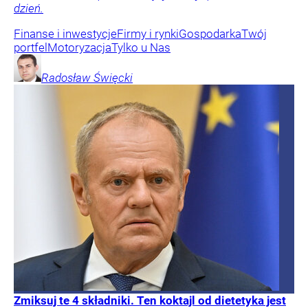
dzień.
Finanse i inwestycje
Firmy i rynki
Gospodarka
Twój
portfel
Motoryzacja
Tylko u Nas
Radosław
Święcki
Zmiksuj te 4 składniki. Ten koktajl od dietetyka jest