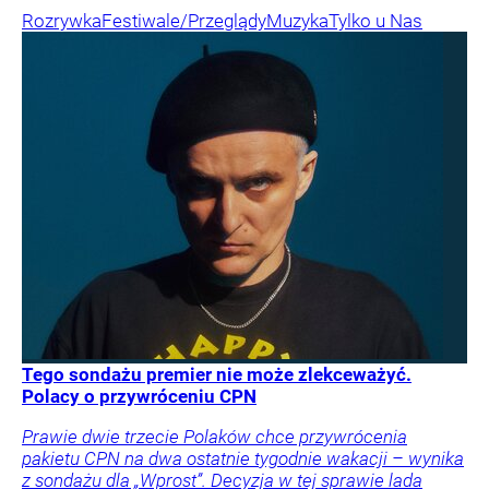
Rozrywka
Festiwale/Przeglądy
Muzyka
Tylko u Nas
Tego sondażu premier nie może zlekceważyć.
Polacy o przywróceniu CPN
Prawie dwie trzecie Polaków chce przywrócenia
pakietu CPN na dwa ostatnie tygodnie wakacji – wynika
z sondażu dla „Wprost”. Decyzja w tej sprawie lada