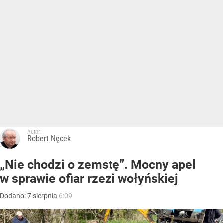
Autor:
Robert Nęcek
„Nie chodzi o zemstę”. Mocny apel
w sprawie ofiar rzezi wołyńskiej
Dodano:
7
sierpnia
6:09