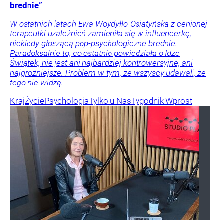
brednie”
W ostatnich latach Ewa Woydyłło-Osiatyńska z cenionej
terapeutki uzależnień zamieniła się w influencerkę,
niekiedy głoszącą pop-psychologiczne brednie.
Paradoksalnie to, co ostatnio powiedziała o Idze
Świątek, nie jest ani najbardziej kontrowersyjne, ani
najgroźniejsze. Problem w tym, że wszyscy udawali, że
tego nie widzą.
Kraj
Życie
Psychologia
Tylko u Nas
Tygodnik Wprost