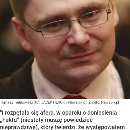
Tomasz Terlikowski (fot. JACEK HEROK / Newspix.pl)
Źródło:
Newspix.pl
"I rozpętała się afera, w oparciu o doniesienia
„Faktu” (niestety muszę powiedzieć
nieprawdziwe), który twierdzi, że występowałem