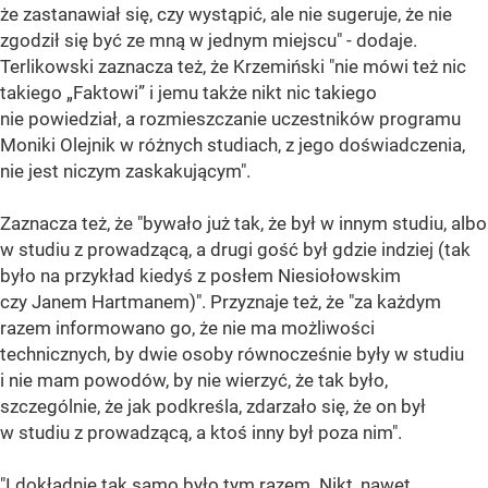
że zastanawiał się, czy wystąpić, ale nie sugeruje, że nie
zgodził się być ze mną w jednym miejscu" - dodaje.
Terlikowski zaznacza też, że Krzemiński "nie mówi też nic
takiego „Faktowi” i jemu także nikt nic takiego
nie powiedział, a rozmieszczanie uczestników programu
Moniki Olejnik w różnych studiach, z jego doświadczenia,
nie jest niczym zaskakującym".
Zaznacza też, że "bywało już tak, że był w innym studiu, albo
w studiu z prowadzącą, a drugi gość był gdzie indziej (tak
było na przykład kiedyś z posłem Niesiołowskim
czy Janem Hartmanem)". Przyznaje też, że "za każdym
razem informowano go, że nie ma możliwości
technicznych, by dwie osoby równocześnie były w studiu
i nie mam powodów, by nie wierzyć, że tak było,
szczególnie, że jak podkreśla, zdarzało się, że on był
w studiu z prowadzącą, a ktoś inny był poza nim".
"I dokładnie tak samo było tym razem. Nikt, nawet