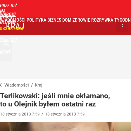
PRZEJDŹ
NA
WPROST
STRONĘ
WIADOMOŚCI
POLITYKA
BIZNES
DOM
ZDROWIE
ROZRYWKA
TYGODN
GŁÓWNĄ
KRAJ
UBSKRYBUJ
ZALOGUJ
MENU
Wiadomości
/
Kraj
Terlikowski: jeśli mnie okłamano,
to u Olejnik byłem ostatni raz
18
stycznia
2013
7:59
/
18
stycznia
2013
7:59