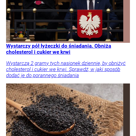
Wystarczy pół łyżeczki do śniadania. Obniża
cholesterol i cukier we krwi
Wystarczą 2 gramy tych nasionek dziennie, by obniżyć
cholesterol i cukier we krwi. Sprawdź, w jaki sposób
dodać je do porannego śniadania