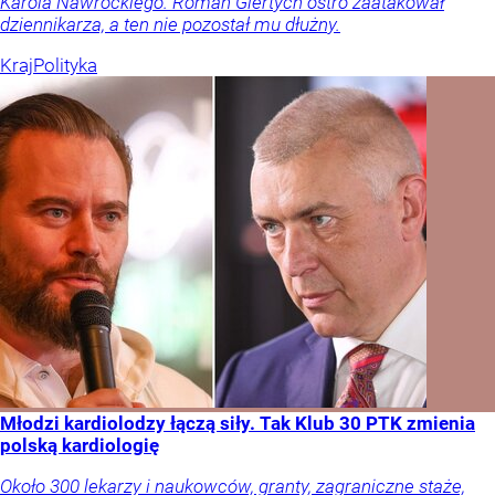
Karola Nawrockiego. Roman Giertych ostro zaatakował
dziennikarza, a ten nie pozostał mu dłużny.
Kraj
Polityka
Młodzi kardiolodzy łączą siły. Tak Klub 30 PTK zmienia
polską kardiologię
Około 300 lekarzy i naukowców, granty, zagraniczne staże,