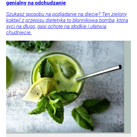
genialny na odchudzanie
Szukasz sposobu na podjadanie na diecie? Ten zielony
koktajl z przepisu dietetyka to błonnikowa bomba, która
syci na długo, gasi ochotę na słodkie i ułatwia
chudnięcie.