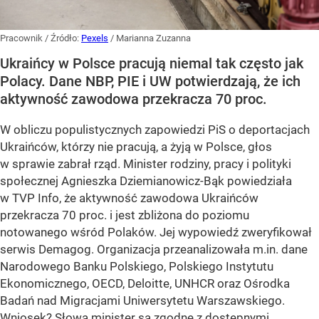
Pracownik
/ Źródło:
Pexels
/
Marianna Zuzanna
Ukraińcy w Polsce pracują niemal tak często jak
Polacy. Dane NBP, PIE i UW potwierdzają, że ich
aktywność zawodowa przekracza 70 proc.
W obliczu populistycznych zapowiedzi PiS o deportacjach
Ukraińców, którzy nie pracują, a żyją w Polsce, głos
w sprawie zabrał rząd. Minister rodziny, pracy i polityki
społecznej Agnieszka Dziemianowicz-Bąk powiedziała
w TVP Info, że aktywność zawodowa Ukraińców
przekracza 70 proc. i jest zbliżona do poziomu
notowanego wśród Polaków. Jej wypowiedź zweryfikował
serwis Demagog. Organizacja przeanalizowała m.in. dane
Narodowego Banku Polskiego, Polskiego Instytutu
Ekonomicznego, OECD, Deloitte, UNHCR oraz Ośrodka
Badań nad Migracjami Uniwersytetu Warszawskiego.
Wniosek? Słowa minister są zgodne z dostępnymi