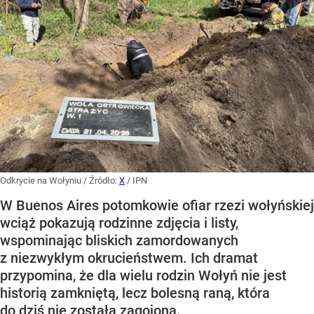
Odkrycie na Wołyniu
/ Źródło:
X
/
IPN
W Buenos Aires potomkowie ofiar rzezi wołyńskiej
wciąż pokazują rodzinne zdjęcia i listy,
wspominając bliskich zamordowanych
z niezwykłym okrucieństwem. Ich dramat
przypomina, że dla wielu rodzin Wołyń nie jest
historią zamkniętą, lecz bolesną raną, która
do dziś nie została zagojona.