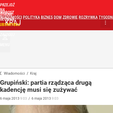
PRZEJDŹ
NA
WPROST
STRONĘ
WIADOMOŚCI
POLITYKA
BIZNES
DOM
ZDROWIE
ROZRYWKA
TYGODN
GŁÓWNĄ
KRAJ
UBSKRYBUJ
ZALOGUJ
MENU
Wiadomości
/
Kraj
Grupiński: partia rządząca drugą
kadencję musi się zużywać
6
maja
2013
9:03
/
6
maja
2013
9:03