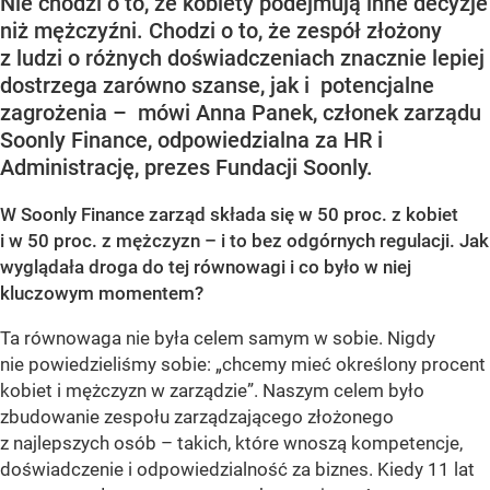
Nie chodzi o to, że kobiety podejmują inne decyzje
niż mężczyźni. Chodzi o to, że zespół złożony
z ludzi o różnych doświadczeniach znacznie lepiej
dostrzega zarówno szanse, jak i potencjalne
zagrożenia – mówi Anna Panek, członek zarządu
Soonly Finance, odpowiedzialna za HR i
Administrację, prezes Fundacji Soonly.
W Soonly Finance zarząd składa się w 50 proc. z kobiet
i w 50 proc. z mężczyzn – i to bez odgórnych regulacji. Jak
wyglądała droga do tej równowagi i co było w niej
kluczowym momentem?
Ta równowaga nie była celem samym w sobie. Nigdy
nie powiedzieliśmy sobie: „chcemy mieć określony procent
kobiet i mężczyzn w zarządzie”. Naszym celem było
zbudowanie zespołu zarządzającego złożonego
z najlepszych osób – takich, które wnoszą kompetencje,
doświadczenie i odpowiedzialność za biznes. Kiedy 11 lat