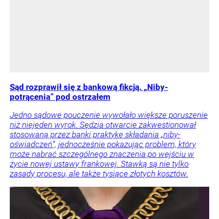
Sąd rozprawił się z bankową fikcją. „Niby-
potrącenia” pod ostrzałem
Jedno sądowe pouczenie wywołało większe poruszenie
niż niejeden wyrok. Sędzia otwarcie zakwestionował
stosowaną przez banki praktykę składania „niby-
oświadczeń”, jednocześnie pokazując problem, który
może nabrać szczególnego znaczenia po wejściu w
życie nowej ustawy frankowej. Stawką są nie tylko
zasady procesu, ale także tysiące złotych kosztów.