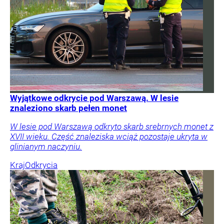
Wyjątkowe odkrycie pod Warszawą. W lesie
znaleziono skarb pełen monet
W lesie pod Warszawą odkryto skarb srebrnych monet z
XVII wieku. Część znaleziska wciąż pozostaje ukryta w
glinianym naczyniu.
Kraj
Odkrycia