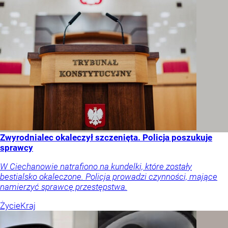
Zwyrodnialec okaleczył szczenięta. Policja poszukuje
sprawcy
W Ciechanowie natrafiono na kundelki, które zostały
bestialsko okaleczone. Policja prowadzi czynności, mające
namierzyć sprawcę przestępstwa.
Życie
Kraj