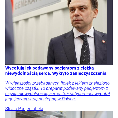
Wycofują lek podawany pacjentom z ciężką
niewydolnością serca. Wykryto zanieczyszczenia
W większości przebadanych fiolek z lekiem znaleziono
widoczne cząstki. To preparat podawany pacjentom z
ciężką niewydolnością serca. GIF natychmiast wycofał
jego jedyną serię dostępną w Polsce.
Strefa Pacjenta
Leki