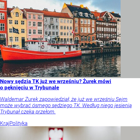
Nowy sędzia TK już we wrześniu? Żurek mówi
o pęknięciu w Trybunale
Waldemar Żurek zapowiedział, że już we wrześniu Sejm
może wybrać ósmego sędziego TK. Według niego jesienią
Trybunał czeka przełom.
Kraj
Polityka