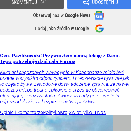
SKOMENTUJ
UDOSTĘPNIJ
4
Obserwuj nas
w
Google News
Dodaj jako
źródło w Google
Gen. Pawlikowski: Przywiozłem cenną lekcję z Danii.
Tego potrzebuje dziś cała Europa
Kilka dni spędzonych wakacyjnie w Kopenhadze miało być
przede wszystkim odpoczynkiem. I rzeczywiście było. Ale jak
to często bywa, zawodowe doświadczenie sprawia, że nawet
podczas urlopu trudno całkowicie przestać obserwować
otaczającą rzeczywistość. Zwłaszcza gdy przez wiele lat
odpowiadało się za bezpieczeństwo państwa.
Opinie i komentarze
Polityka
Kraj
Świat
Tylko u Nas