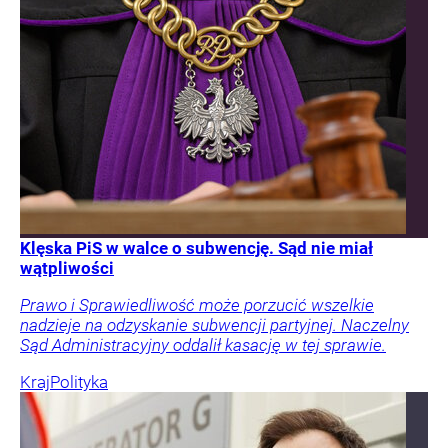
Klęska PiS w walce o subwencję. Sąd nie miał
wątpliwości
Prawo i Sprawiedliwość może porzucić wszelkie
nadzieje na odzyskanie subwencji partyjnej. Naczelny
Sąd Administracyjny oddalił kasację w tej sprawie.
Kraj
Polityka