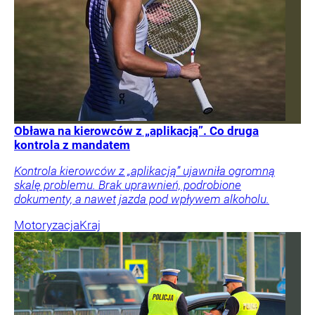
Obława na kierowców z „aplikacją”. Co druga
kontrola z mandatem
Kontrola kierowców z „aplikacją” ujawniła ogromną
skalę problemu. Brak uprawnień, podrobione
dokumenty, a nawet jazda pod wpływem alkoholu.
Motoryzacja
Kraj