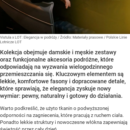
Vistula x LOT: Elegancja w podróży
/ Źródło:
Materiały prasowe
/
Polskie Linie
Lotnicze LOT
Kolekcja obejmuje damskie i męskie zestawy
oraz funkcjonalne akcesoria podróżne, które
odpowiadają na wyzwania wielogodzinnego
przemieszczania się. Kluczowym elementem są
lekkie, komfortowe fasony i dopracowane detale,
które sprawiają, że elegancja zyskuje nowy
wymiar: pewny, naturalny i gotowy do działania.
Warto podkreślić, że użyto tkanin o podwyższonej
odporności na zagniecenia, które pracują z ruchem ciała.
Ponadto lekkie struktury i nowoczesne włókna zapewniają
świeżość przez cały dzień.