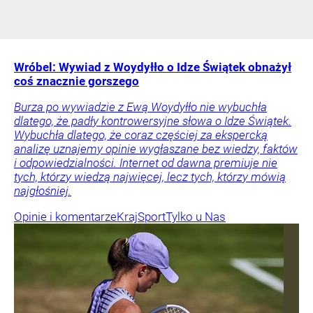
Wróbel: Wywiad z Woydyłło o Idze Świątek obnażył
coś znacznie gorszego
Burza po wywiadzie z Ewą Woydyłło nie wybuchła
dlatego, że padły kontrowersyjne słowa o Idze Świątek.
Wybuchła dlatego, że coraz częściej za ekspercką
analizę uznajemy opinie wygłaszane bez wiedzy, faktów
i odpowiedzialności. Internet od dawna premiuje nie
tych, którzy wiedzą najwięcej, lecz tych, którzy mówią
najgłośniej.
Opinie i komentarze
Kraj
Sport
Tylko u Nas