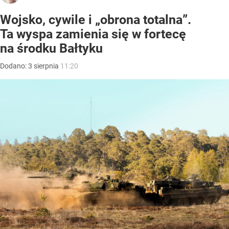
Wojsko, cywile i „obrona totalna”.
Ta wyspa zamienia się w fortecę
na środku Bałtyku
Dodano:
3
sierpnia
11:20