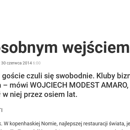
ntra „Cała Europa nam go zazdrości”
„Chce wciągnąć Polskę do konfliktu”
 osobnym wejściem
:
30
czerwca
2014
6:00
2030 roku?
goście czuli się swobodnie. Kluby biz
a – mówi WOJCIECH MODEST AMARO, kt
w niej przez osiem lat.
I
ak. W kopenhaskiej Nomie, najlepszej restauracji świata, j