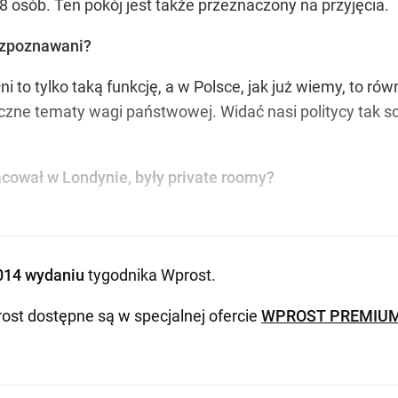
 osób. Ten pokój jest także przeznaczony na przyjęcia.
rozpoznawani?
 to tylko taką funkcję, a w Polsce, jak już wiemy, to ró
czne tematy wagi państwowej. Widać nasi politycy tak so
acował w Londynie, były private roomy?
014 wydaniu
tygodnika Wprost
.
ost dostępne są w specjalnej ofercie
WPROST PREMIU