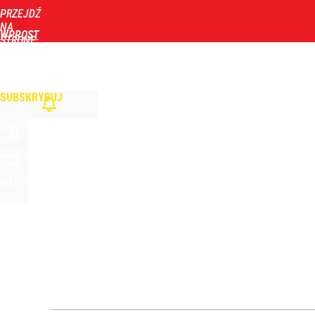
PRZEJDŹ
Udostępnij
1
Skomentuj
NA
WPROST
STRONĘ
GŁÓWNĄ
WIADOMOŚCI
POLITYKA
BIZNES
DOM
ZDROWIE
ROZRYWKA
TYGOD
Wielki powrót znanego polityka. Dostanie funkcję
SUBSKRYBUJ
3
ZALOGUJ
„Nie chodzi o zemstę”. Mocny apel w sprawie ofiar 
SZUKAJ
MENU
dodaj
Ile kosztowały obchody rocznicy Nawrockiego? W
1