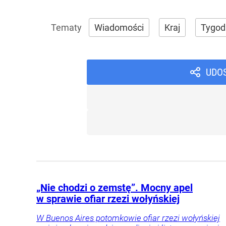
Wiadomości
Kraj
Tygod
UDO
„Nie chodzi o zemstę”. Mocny apel
w sprawie ofiar rzezi wołyńskiej
W Buenos Aires potomkowie ofiar rzezi wołyńskiej