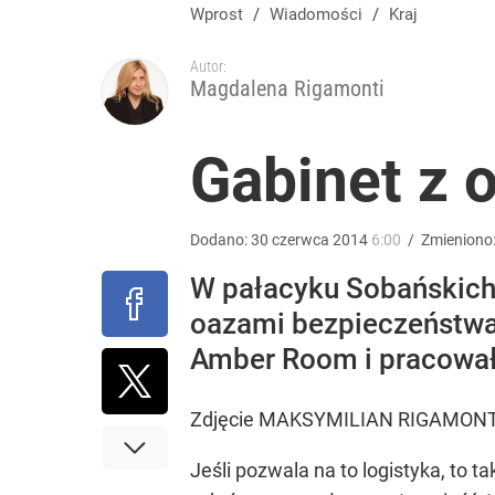
Wrze po roku Nawrockiego. „Największa hańba” ko
Wprost
/
Wiadomości
/
Kraj
Autor:
16
Magdalena Rigamonti
Mocne słowa z Moskwy pod adresem Sikorskiego. 
Gabinet z
1
Dodano:
30
czerwca
2014
6:00
/
Zmieniono
Farmacja: wzrost pod presją. co czeka branżę do 
W pałacyku Sobańskich 
oazami bezpieczeństw
1
Amber Room i pracował 
Zdjęcie MAKSYMILIAN RIGAMONT
Jeśli pozwala na to logistyka, to t