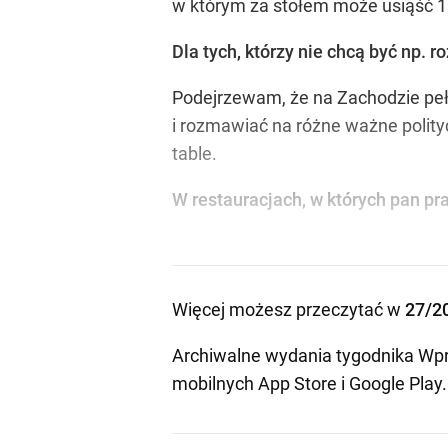
w którym za stołem może usiąść 18
Dla tych, którzy nie chcą być np. 
Podejrzewam, że na Zachodzie pełni
i rozmawiać na różne ważne polity
table.
W restauracjach, w których pan pr
Więcej możesz przeczytać w
27/2
Archiwalne wydania tygodnika Wpr
mobilnych
App Store
i
Google Play
.