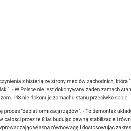
ynienia z histerią ze strony mediów zachodnich, która "
lski". - W Polsce nie jest dokonywany żaden zamach sta
zom. PiS nie dokonuje zamachu stanu przeciwko sobie -
ię proces "deplatformizacji rządów". - To demontaż układ
 w całości przez te 8 lat budując pewną stabilizację i równ
, wprowadzając własną równowagę i dostosowując zakre