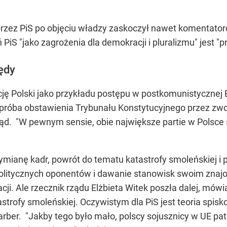
zez PiS po objęciu władzy zaskoczył nawet komentatoró
ń PiS "jako zagrożenia dla demokracji i pluralizmu" jest 
łędy
cję Polski jako przykładu postępu w postkomunistycznej 
t próba obstawienia Trybunału Konstytucyjnego przez zwo
 rząd. "W pewnym sensie, obie największe partie w Pols
 wymianę kadr, powrót do tematu katastrofy smoleńskiej 
politycznych oponentów i dawanie stanowisk swoim znaj
. Ale rzecznik rządu Elżbieta Witek poszła dalej, mów
strofy smoleńskiej. Oczywistym dla PiS jest teoria spi
arber. "Jakby tego było mało, polscy sojusznicy w UE pat