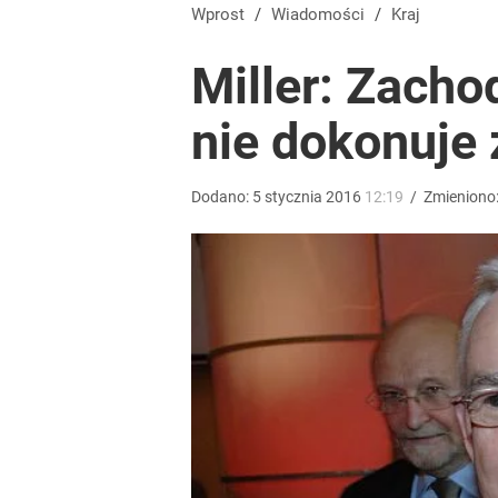
Wprost
/
Wiadomości
/
Kraj
Miller: Zacho
nie dokonuje
Dodano:
5
stycznia
2016
12:19
/
Zmieniono