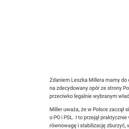
Zdaniem Leszka Millera mamy do cz
na zdecydowany opór ze strony Po
przeciwko legalnie wybranym wład
Miller uważa, że w Polsce zaczął s
o PO i PSL. I to przejął praktycznie
równowagę i stabilizację zburzyć