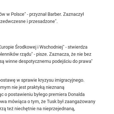
w w Polsce" - przyznał Barber. Zaznaczył
"przedwczesne i przesadzone".
Europie Środkowej i Wschodniej" - stwierdza
lenników rządu" - pisze. Zaznacza, że nie bez
ce są winne despotycznemu podejściu do prawa"
i postawę w sprawie kryzysu imigracyjnego.
omym nie jest praktyką nieznaną
iąc o postawieniu byłego premiera Donalda
skowa mówiąca o tym, że Tusk był zaangażowany
rzą też niechętnie na nieprzejednaną,