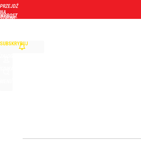
PRZEJDŹ
Udostępnij
194
Skomentuj
NA
WPROST
STRONĘ
GŁÓWNĄ
WIADOMOŚCI
POLITYKA
BIZNES
DOM
ZDROWIE
ROZRYWKA
TYGOD
SUBSKRYBUJ
ZALOGUJ
SZUKAJ
MENU