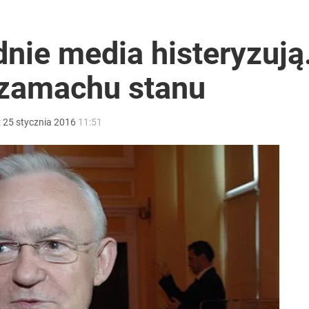
dnie media histeryzują
 zamachu stanu
:
25
stycznia
2016
11:51