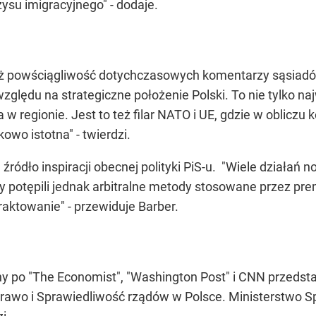
su imigracyjnego" - dodaje.
eż powściągliwość dotychczasowych komentarzy sąsiadów 
ględu na strategiczne położenie Polski. To nie tylko na
 regionie. Jest to też filar NATO i UE, gdzie w obliczu k
owo istotna" - twierdzi.
źródło inspiracji obecnej polityki PiS-u. "Wiele działań
y potępili jednak arbitralne metody stosowane przez pre
raktowanie" - przewiduje Barber.
ejny po "The Economist", "Washington Post" i CNN przeds
 Prawo i Sprawiedliwość rządów w Polsce. Ministerstwo 