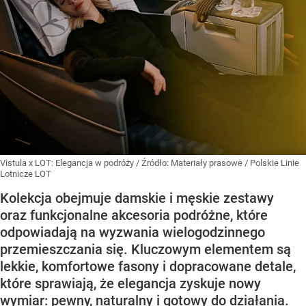
Vistula x LOT: Elegancja w podróży
/ Źródło:
Materiały prasowe
/
Polskie Linie
Lotnicze LOT
Kolekcja obejmuje damskie i męskie zestawy
oraz funkcjonalne akcesoria podróżne, które
odpowiadają na wyzwania wielogodzinnego
przemieszczania się. Kluczowym elementem są
lekkie, komfortowe fasony i dopracowane detale,
które sprawiają, że elegancja zyskuje nowy
wymiar: pewny, naturalny i gotowy do działania.