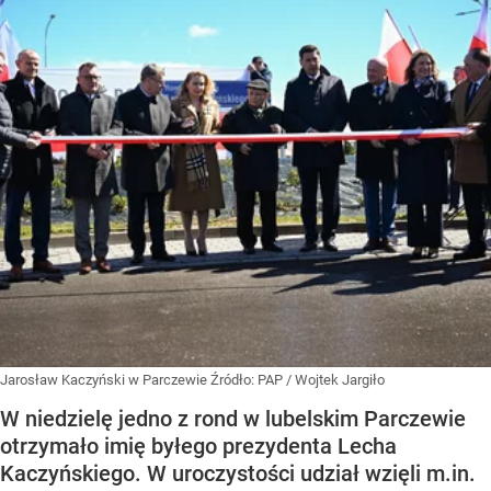
Jarosław Kaczyński w Parczewie
Źródło:
PAP
/
Wojtek Jargiło
W niedzielę jedno z rond w lubelskim Parczewie
otrzymało imię byłego prezydenta Lecha
Kaczyńskiego. W uroczystości udział wzięli m.in.