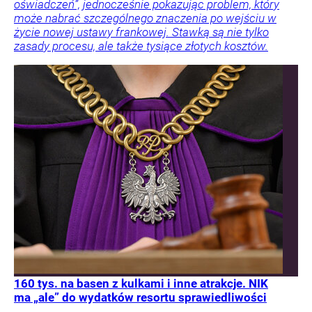
oświadczeń”, jednocześnie pokazując problem, który
może nabrać szczególnego znaczenia po wejściu w
życie nowej ustawy frankowej. Stawką są nie tylko
zasady procesu, ale także tysiące złotych kosztów.
160 tys. na basen z kulkami i inne atrakcje. NIK
ma „ale” do wydatków resortu sprawiedliwości