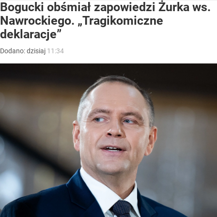
Bogucki obśmiał zapowiedzi Żurka ws.
Nawrockiego. „Tragikomiczne
deklaracje”
Dodano:
dzisiaj
11:34