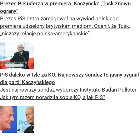
Prezes PiS uderza w premiera. Kaczyński: „Tusk znowu
ograny”
Prezes PiS ostro zareagował na wywiad polskiego
premiera udzielony brytyjskim mediom. Ocenił, że Tusk,
„niszczy relacje polsko-amerykańskie”.
PiS daleko w tyle za KO. Najnowszy sondaż to jasny sygnał
dla partii Kaczyńskiego
Jest najnowszy sondaż wyborczy Instytutu Badań Pollster.
Jak tym razem poradziła sobie KO, a jak PiS?