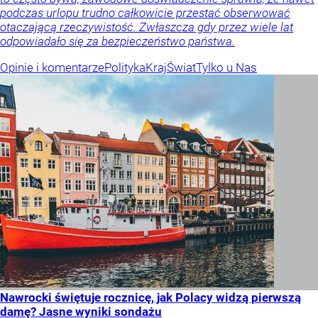
podczas urlopu trudno całkowicie przestać obserwować
otaczającą rzeczywistość. Zwłaszcza gdy przez wiele lat
odpowiadało się za bezpieczeństwo państwa.
Opinie i komentarze
Polityka
Kraj
Świat
Tylko u Nas
Nawrocki świętuje rocznicę, jak Polacy widzą pierwszą
damę? Jasne wyniki sondażu