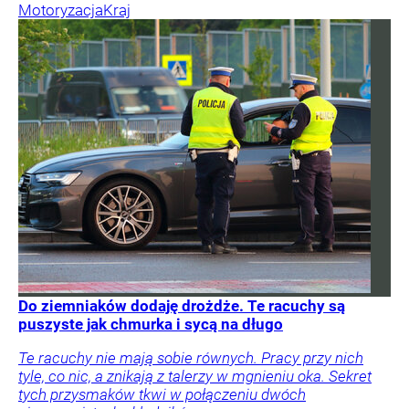
Motoryzacja
Kraj
Do ziemniaków dodaję drożdże. Te racuchy są
puszyste jak chmurka i sycą na długo
Te racuchy nie mają sobie równych. Pracy przy nich
tyle, co nic, a znikają z talerzy w mgnieniu oka. Sekret
tych przysmaków tkwi w połączeniu dwóch