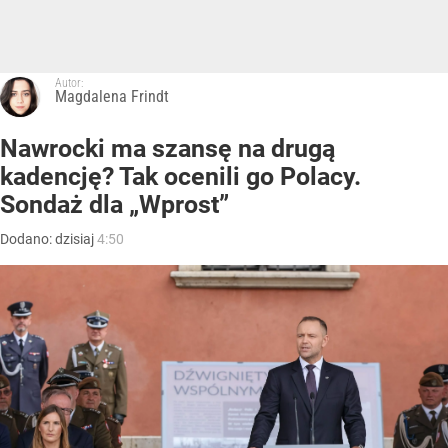
Autor:
Magdalena Frindt
Nawrocki ma szansę na drugą
kadencję? Tak ocenili go Polacy.
Sondaż dla „Wprost”
Dodano:
dzisiaj
4:50