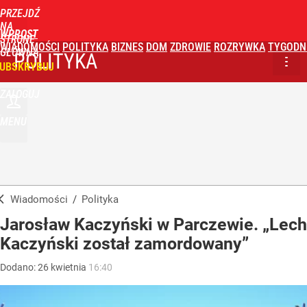
PRZEJDŹ
NA
WPROST
STRONĘ
WIADOMOŚCI
POLITYKA
BIZNES
DOM
ZDROWIE
ROZRYWKA
TYGODN
GŁÓWNĄ
POLITYKA
UBSKRYBUJ
ZALOGUJ
MENU
Wiadomości
/
Polityka
Jarosław Kaczyński w Parczewie. „Lech
Kaczyński został zamordowany”
Dodano:
26
kwietnia
16:40