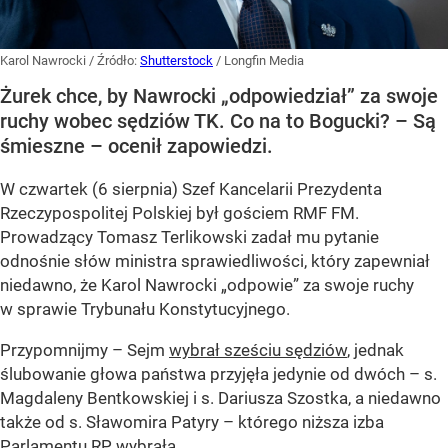
Karol Nawrocki
/ Źródło:
Shutterstock
/
Longfin Media
Żurek chce, by Nawrocki „odpowiedział” za swoje
ruchy wobec sędziów TK. Co na to Bogucki? – Są
śmieszne – ocenił zapowiedzi.
W czwartek (6 sierpnia) Szef Kancelarii Prezydenta
Rzeczypospolitej Polskiej był gościem RMF FM.
Prowadzący Tomasz Terlikowski zadał mu pytanie
odnośnie słów ministra sprawiedliwości, który zapewniał
niedawno, że Karol Nawrocki „odpowie” za swoje ruchy
w sprawie Trybunału Konstytucyjnego.
Przypomnijmy – Sejm
wybrał sześciu sędziów
, jednak
ślubowanie głowa państwa przyjęła jedynie od dwóch – s.
Magdaleny Bentkowskiej i s. Dariusza Szostka, a niedawno
także od s. Sławomira Patyry – którego niższa izba
Parlamentu RP wybrała...