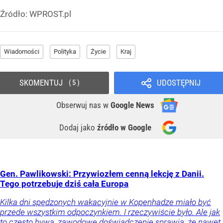
Źródło:
WPROST.pl
Wiadomości
Polityka
Życie
Kraj
SKOMENTUJ
UDOSTĘPNIJ
5
Obserwuj nas
w
Google News
Dodaj jako
źródło w Google
Gen. Pawlikowski: Przywiozłem cenną lekcję z Danii.
Tego potrzebuje dziś cała Europa
Kilka dni spędzonych wakacyjnie w Kopenhadze miało być
przede wszystkim odpoczynkiem. I rzeczywiście było. Ale jak
to często bywa, zawodowe doświadczenie sprawia, że nawet