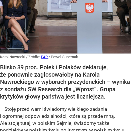
Karol Nawrocki
/ Źródło:
PAP
/
Paweł Supernak
Blisko 39 proc. Polek i Polaków deklaruje,
że ponownie zagłosowałoby na Karola
Nawrockiego w wyborach prezydenckich – wynika
z sondażu SW Research dla „Wprost”. Grupa
krytyków głowy państwa jest liczniejsza.
– Stoję przed wami świadomy wielkiego zadania
i ogromnej odpowiedzialności, które są przede mną.
Ale stoję tutaj, w polskim Sejmie, świadomy także
podziałów w polskim życiu politycznym, w polskim życiu