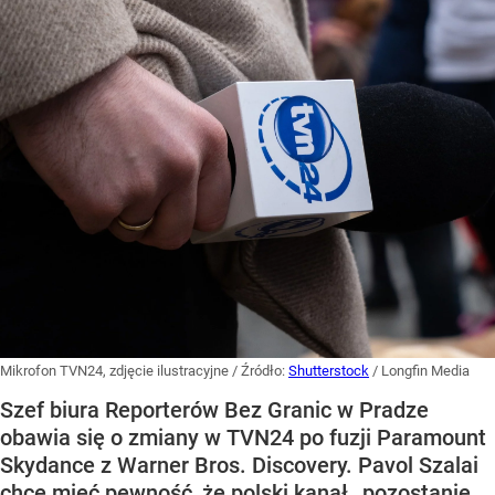
Mikrofon TVN24, zdjęcie ilustracyjne
/ Źródło:
Shutterstock
/
Longfin Media
Szef biura Reporterów Bez Granic w Pradze
obawia się o zmiany w TVN24 po fuzji Paramount
Skydance z Warner Bros. Discovery. Pavol Szalai
chce mieć pewność, że polski kanał „pozostanie