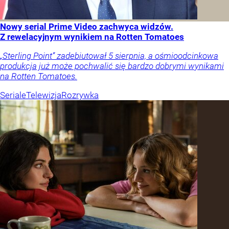
Nowy serial Prime Video zachwyca widzów.
Z rewelacyjnym wynikiem na Rotten Tomatoes
„Sterling Point” zadebiutował 5 sierpnia, a ośmioodcinkowa
produkcja już może pochwalić się bardzo dobrymi wynikami
na Rotten Tomatoes.
Seriale
Telewizja
Rozrywka