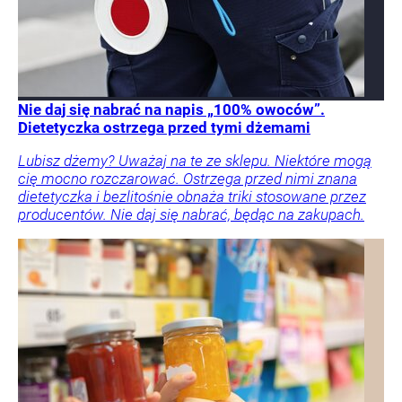
Nie daj się nabrać na napis „100% owoców”.
Dietetyczka ostrzega przed tymi dżemami
Lubisz dżemy? Uważaj na te ze sklepu. Niektóre mogą
cię mocno rozczarować. Ostrzega przed nimi znana
dietetyczka i bezlitośnie obnaża triki stosowane przez
producentów. Nie daj się nabrać, będąc na zakupach.