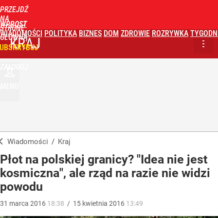
PRZEJDŹ
NA
WPROST
STRONĘ
WIADOMOŚCI
POLITYKA
BIZNES
DOM
ZDROWIE
ROZRYWKA
TYGODN
GŁÓWNĄ
KRAJ
UBSKRYBUJ
ZALOGUJ
MENU
Wiadomości
/
Kraj
Płot na polskiej granicy? "Idea nie jest
kosmiczna", ale rząd na razie nie widzi
powodu
31
marca
2016
18:38
/
15
kwietnia
2016
13:49