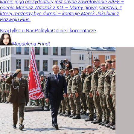
karcie jego prezydentury jest chyba zawetowanie SAFE –
ocenia Mariusz Witczak z KO. – Mamy głowę państwa, z
której możemy być dumni – kontruje Marek Jakubiak z
Rozwoju Plus.
Kraj
Tylko u Nas
Polityka
Opinie i komentarze
Magdalena
Frindt