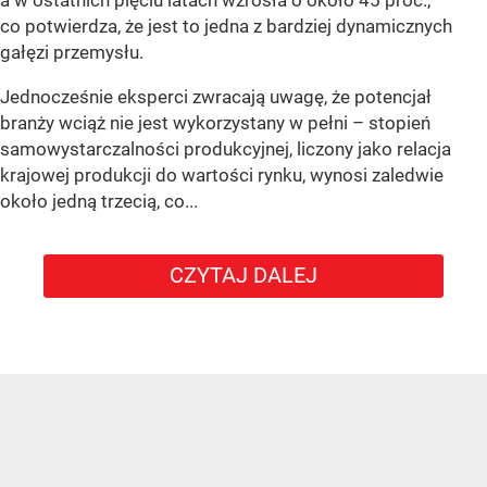
a w ostatnich pięciu latach wzrosła o około 45 proc.,
co potwierdza, że jest to jedna z bardziej dynamicznych
gałęzi przemysłu.
Jednocześnie eksperci zwracają uwagę, że potencjał
branży wciąż nie jest wykorzystany w pełni – stopień
samowystarczalności produkcyjnej, liczony jako relacja
krajowej produkcji do wartości rynku, wynosi zaledwie
około jedną trzecią, co...
CZYTAJ DALEJ