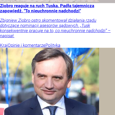
Ziobro reaguje na ruch Tuska. Padła tajemnicza
zapowiedź. "To nieuchronnie nadchodzi"
Zbigniew Ziobro ostro skomentował działania rządu
dotyczące nominacji asesorów sądowych. „Tusk
konsekwentnie pracuje na to, co nieuchronnie nadchodzi” –
napisał.
Kraj
Opinie i komentarze
Polityka