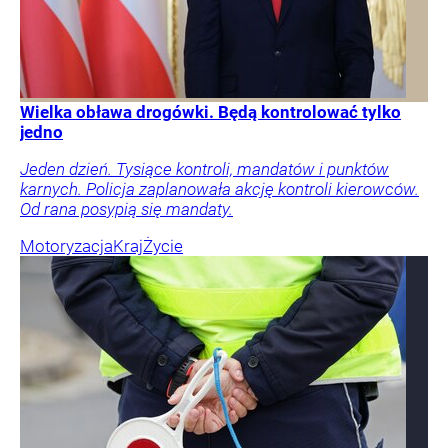
Wielka obława drogówki. Będą kontrolować tylko
jedno
Jeden dzień. Tysiące kontroli, mandatów i punktów
karnych. Policja zaplanowała akcję kontroli kierowców.
Od rana posypią się mandaty.
Motoryzacja
Kraj
Życie