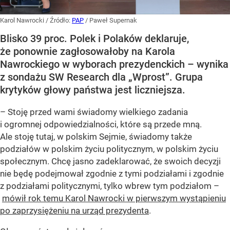
Karol Nawrocki
/ Źródło:
PAP
/
Paweł Supernak
Blisko 39 proc. Polek i Polaków deklaruje,
że ponownie zagłosowałoby na Karola
Nawrockiego w wyborach prezydenckich – wynika
z sondażu SW Research dla „Wprost”. Grupa
krytyków głowy państwa jest liczniejsza.
– Stoję przed wami świadomy wielkiego zadania
i ogromnej odpowiedzialności, które są przede mną.
Ale stoję tutaj, w polskim Sejmie, świadomy także
podziałów w polskim życiu politycznym, w polskim życiu
społecznym. Chcę jasno zadeklarować, że swoich decyzji
nie będę podejmował zgodnie z tymi podziałami i zgodnie
z podziałami politycznymi, tylko wbrew tym podziałom –
mówił rok temu Karol Nawrocki w pierwszym wystąpieniu
po zaprzysiężeniu na urząd prezydenta
.