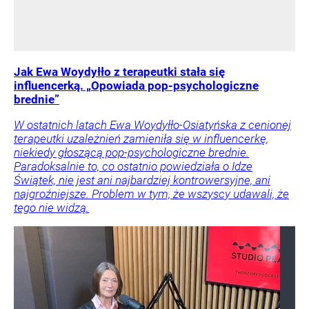
Jak Ewa Woydyłło z terapeutki stała się
influencerką. „Opowiada pop-psychologiczne
brednie”
W ostatnich latach Ewa Woydyłło-Osiatyńska z cenionej
terapeutki uzależnień zamieniła się w influencerkę,
niekiedy głoszącą pop-psychologiczne brednie.
Paradoksalnie to, co ostatnio powiedziała o Idze
Świątek, nie jest ani najbardziej kontrowersyjne, ani
najgroźniejsze. Problem w tym, że wszyscy udawali, że
tego nie widzą.