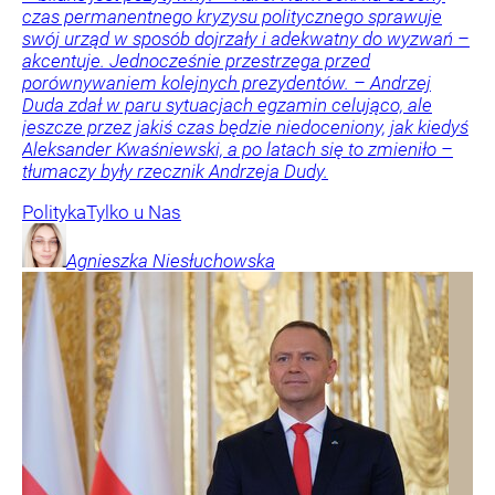
czas permanentnego kryzysu politycznego sprawuje
swój urząd w sposób dojrzały i adekwatny do wyzwań –
akcentuje. Jednocześnie przestrzega przed
porównywaniem kolejnych prezydentów. – Andrzej
Duda zdał w paru sytuacjach egzamin celująco, ale
jeszcze przez jakiś czas będzie niedoceniony, jak kiedyś
Aleksander Kwaśniewski, a po latach się to zmieniło –
tłumaczy były rzecznik Andrzeja Dudy.
Polityka
Tylko u Nas
Agnieszka
Niesłuchowska