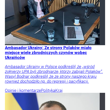
Ambasador Ukrainy: Ze strony Polaków miało
miejsce wiele zbrodniczych czynów wobec
Ukraińców
Ambasador Ukrainy w Polsce podkreślił, że „wśród
żołnierzy UPA byli zbrodniarze, którzy zabijali Polaków”.
Wasyl Bodnar podkreślił, że ze strony naszego kraju
również dochodziło np. do represji i pacyfikacji.
Opinie i komentarze
Polityka
Kraj