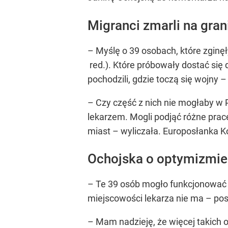
Migranci zmarli na gran
– Myślę o 39 osobach, które zginęły
red.). Które próbowały dostać się d
pochodzili, gdzie toczą się wojny 
– Czy część z nich nie mogłaby w P
lekarzem. Mogli podjąć różne prac
miast – wyliczała. Europosłanka Ko
Ochojska o optymizmie
– Te 39 osób mogło funkcjonować w
miejscowości lekarza nie ma – po
– Mam nadzieję, że więcej takich