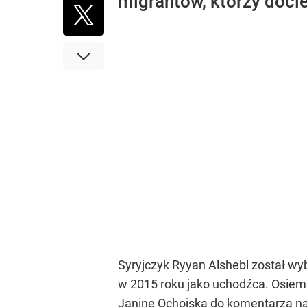
migrantów, którzy docie
Syryjczyk Ryyan Alshebl został wy
w 2015 roku jako uchodźca. Osiem 
Janinę Ochojską do komentarza na t