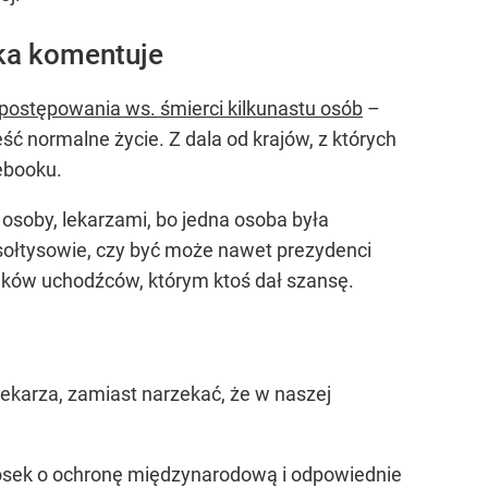
ska komentuje
 postępowania ws. śmierci kilkunastu osób
–
eść normalne życie. Z dala od krajów, z których
cebooku.
 osoby, lekarzami, bo jedna osoba była
 sołtysowie, czy być może nawet prezydenci
tomków uchodźców, którym ktoś dał szansę.
ekarza, zamiast narzekać, że w naszej
iosek o ochronę międzynarodową i odpowiednie