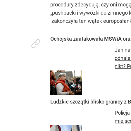
procedury zdecydują, czy oni mogą 
„pushbacki i wywózki do zimnego l
zakończyła ten wątek europosłan
Ochojska zaatakowała MSWiA oraz
Janina
odnalez
nikt? P
Ludzkie szczątki blisko granicy z B
Policja
miejsc