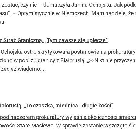
zostać, czy nie – tłumaczyła Janina Ochojska. Jak podkr
asu”. – Optymistycznie w Niemczech. Mam nadzieję, że t
ka.
 Straż Graniczną. „Tym zawsze się upiecze”
 Ochojska ostro skrytykowała postanowienia prokuratury 
iono w pobliżu granicy z Białorusią. „>>Nikt nie przyczyn
rzecież wiadomo:...
iałorusią. „To czaszka, miednica i długie kości”
 pod nadzorem prokuratury wyjaśnia okoliczności śmierci 
owości Stare Masiewo. W sprawie zostanie wszczęte śl