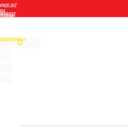
PRZEJDŹ
Udostępnij
16
Skomentuj
NA
WPROST
STRONĘ
GŁÓWNĄ
WIADOMOŚCI
POLITYKA
BIZNES
DOM
ZDROWIE
ROZRYWKA
TYGOD
„Żyję z piętnem zabójcy”. Kierowca, który potrącił
SUBSKRYBUJ
dodaj
ZALOGUJ
Nowy sondaż po wtargnięciu rakiety na Lubelszczy
SZUKAJ
MENU
1
„Nie chodzi o zemstę”. Mocny apel w sprawie ofiar 
dodaj