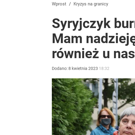
Morawiecki przelicytował PiS. Chce zawieszać 800 
Wprost
/
Kryzys na granicy
Syryjczyk bu
dodaj
Mam nadzieję,
Wrze po roku Nawrockiego. „Największa hańba” ko
również u nas
16
Dodano:
8
kwietnia
2023
18:32
„Regularnie posługuje się językiem nienawiści”. 
4