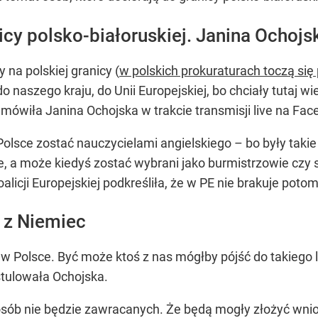
icy polsko-białoruskiej. Janina Ochoj
 na polskiej granicy (
w polskich prokuraturach toczą się
o naszego kraju, do Unii Europejskiej, bo chciały tutaj wi
– mówiła Janina Ochojska w trakcie transmisji live na Fa
olsce zostać nauczycielami angielskiego – bo były takie
e, a może kiedyś zostać wybrani jako burmistrzowie czy
alicji Europejskiej podkreśliła, że w PE nie brakuje po
 z Niemiec
 Polsce. Być może ktoś z nas mógłby pójść do takiego l
stulowała Ochojska.
 osób nie będzie zawracanych. Że będą mogły złożyć wn