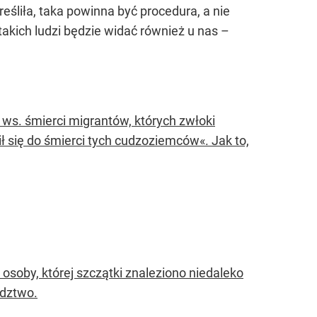
eśliła, taka powinna być procedura, a nie
akich ludzi będzie widać również u nas –
ws. śmierci migrantów, których zwłoki
ił się do śmierci tych cudzoziemców«. Jak to,
osoby, której szczątki znaleziono niedaleko
edztwo.