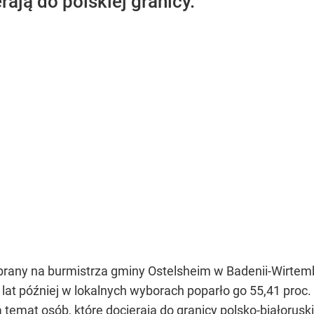
rają do polskiej granicy.
brany na burmistrza gminy Ostelsheim w Badenii-Wirtemb
lat później w lokalnych wyborach poparło go 55,41 proc
emat osób, które docierają do granicy polsko-białoruski