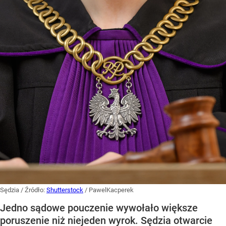
Sędzia
/ Źródło:
Shutterstock
/
PawelKacperek
Jedno sądowe pouczenie wywołało większe
poruszenie niż niejeden wyrok. Sędzia otwarcie