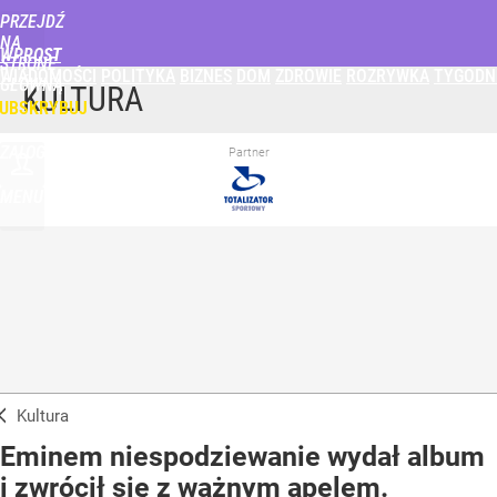
PRZEJDŹ
NA
WPROST
STRONĘ
WIADOMOŚCI
POLITYKA
BIZNES
DOM
ZDROWIE
ROZRYWKA
TYGODN
GŁÓWNĄ
KULTURA
UBSKRYBUJ
ZALOGUJ
Partner
MENU
Kultura
Eminem niespodziewanie wydał album
i zwrócił się z ważnym apelem.