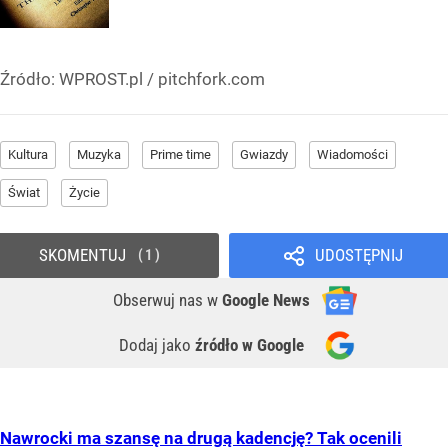
Źródło:
WPROST.pl
/
pitchfork.com
Kultura
Muzyka
Prime time
Gwiazdy
Wiadomości
Świat
Życie
SKOMENTUJ
UDOSTĘPNIJ
1
Obserwuj nas
w
Google News
Dodaj jako
źródło w Google
Nawrocki ma szansę na drugą kadencję? Tak ocenili