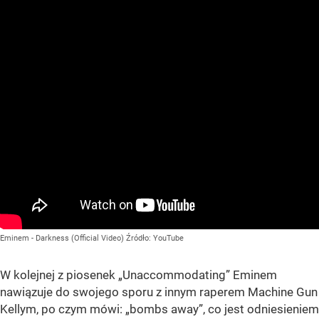
Eminem - Darkness (Official Video)
Źródło:
YouTube
W kolejnej z piosenek
„Unaccommodating”
Eminem
nawiązuje do swojego sporu z innym raperem Machine Gun
Kellym, po czym mówi:
„bombs away”
, co jest odniesieniem