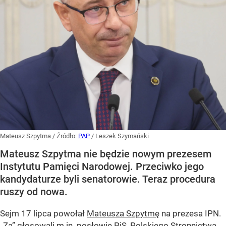
Mateusz Szpytma
/ Źródło:
PAP
/
Leszek Szymański
Mateusz Szpytma nie będzie nowym prezesem
Instytutu Pamięci Narodowej. Przeciwko jego
kandydaturze byli senatorowie. Teraz procedura
ruszy od nowa.
Sejm 17 lipca powołał
Mateusza Szpytmę
na prezesa IPN.
„Za” głosowali m.in. posłowie PiS, Polskiego Stronnictwa