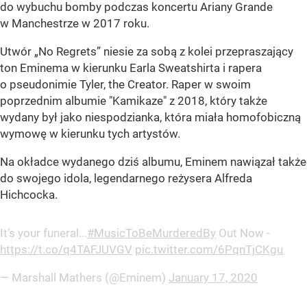
do wybuchu bomby podczas koncertu Ariany Grande
w Manchestrze w 2017 roku.
Utwór
„No Regrets”
niesie za sobą z kolei przepraszający
ton Eminema w kierunku Earla Sweatshirta i rapera
o pseudonimie Tyler, the Creator. Raper w swoim
poprzednim albumie "Kamikaze" z 2018, który także
wydany był jako niespodzianka, która miała homofobiczną
wymowę w kierunku tych artystów.
Na okładce wydanego dziś albumu, Eminem nawiązał także
do swojego idola, legendarnego reżysera Alfreda
Hichcocka.
It’s your funeral...
#MusicToBeMurderedBy
Out Now -
https://t.co/q4TAFJUVGV
pic.twitter.com/6PqnTjCKgu
— Marshall Mathers (@Eminem)
January 17, 2020