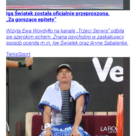
Iga Świątek została oficjalnie przeproszona.
„Za gorszące epitety”
Wizyta Ewa Woydyłło na kanale „Trzeci Serwis” odbiła
się szerokim echem. Znana psycholog w zaskakujący
sposób oceniła m.in. Igę Świątek oraz Arynę Sabalenkę.
Tenis
Sport