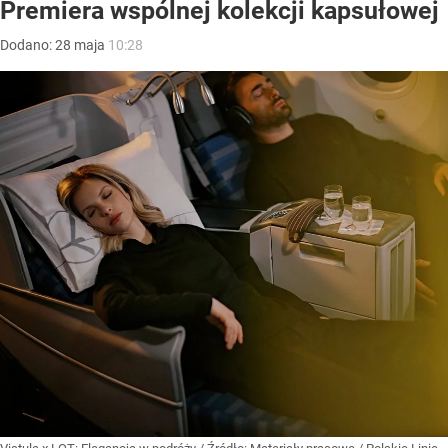
Premiera wspólnej kolekcji kapsułowej
Dodano:
28
maja
10:28