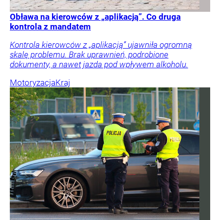
Obława na kierowców z „aplikacją”. Co druga
kontrola z mandatem
Kontrola kierowców z „aplikacją” ujawniła ogromną
skalę problemu. Brak uprawnień, podrobione
dokumenty, a nawet jazda pod wpływem alkoholu.
Motoryzacja
Kraj