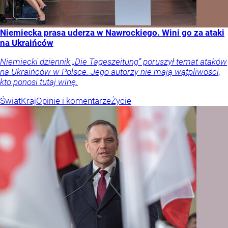
Niemiecka prasa uderza w Nawrockiego. Wini go za ataki
na Ukraińców
Niemiecki dziennik „Die Tageszeitung” poruszył temat ataków
na Ukraińców w Polsce. Jego autorzy nie mają wątpliwości,
kto ponosi tutaj winę.
Świat
Kraj
Opinie i komentarze
Życie