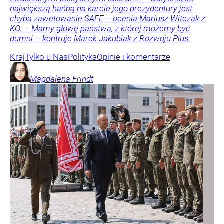
największą hańbą na karcie jego prezydentury jest
chyba zawetowanie SAFE – ocenia Mariusz Witczak z
KO. – Mamy głowę państwa, z której możemy być
dumni – kontruje Marek Jakubiak z Rozwoju Plus.
Kraj
Tylko u Nas
Polityka
Opinie i komentarze
Magdalena
Frindt