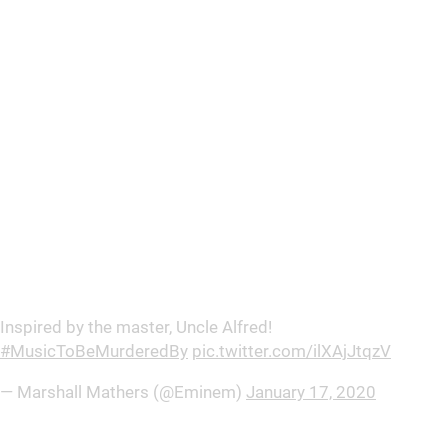
Inspired by the master, Uncle Alfred!
#MusicToBeMurderedBy
pic.twitter.com/ilXAjJtqzV
— Marshall Mathers (@Eminem)
January 17, 2020