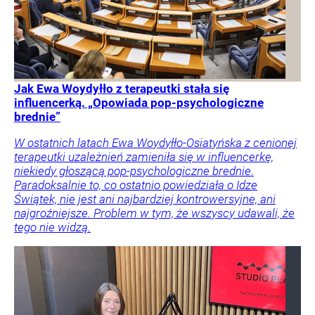
Jak Ewa Woydyłło z terapeutki stała się
influencerką. „Opowiada pop-psychologiczne
brednie”
W ostatnich latach Ewa Woydyłło-Osiatyńska z cenionej
terapeutki uzależnień zamieniła się w influencerkę,
niekiedy głoszącą pop-psychologiczne brednie.
Paradoksalnie to, co ostatnio powiedziała o Idze
Świątek, nie jest ani najbardziej kontrowersyjne, ani
najgroźniejsze. Problem w tym, że wszyscy udawali, że
tego nie widzą.