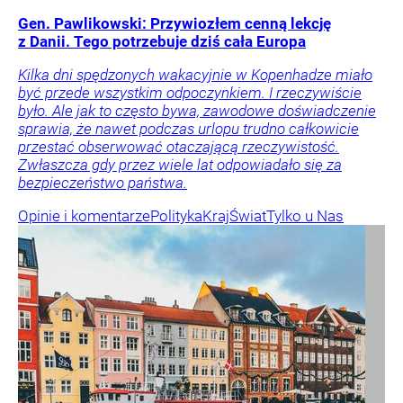
Gen. Pawlikowski: Przywiozłem cenną lekcję
z Danii. Tego potrzebuje dziś cała Europa
Kilka dni spędzonych wakacyjnie w Kopenhadze miało
być przede wszystkim odpoczynkiem. I rzeczywiście
było. Ale jak to często bywa, zawodowe doświadczenie
sprawia, że nawet podczas urlopu trudno całkowicie
przestać obserwować otaczającą rzeczywistość.
Zwłaszcza gdy przez wiele lat odpowiadało się za
bezpieczeństwo państwa.
Opinie i komentarze
Polityka
Kraj
Świat
Tylko u Nas