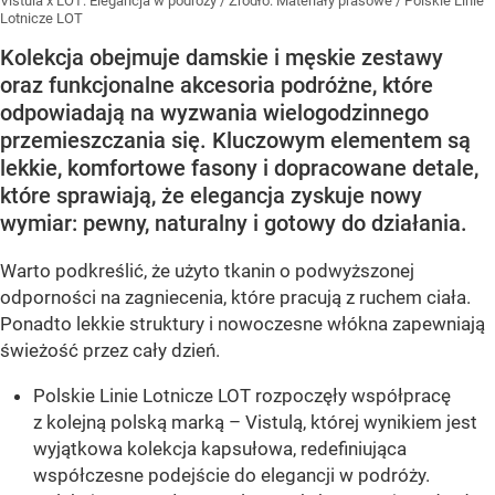
Vistula x LOT: Elegancja w podróży
/ Źródło:
Materiały prasowe
/
Polskie Linie
Lotnicze LOT
Kolekcja obejmuje damskie i męskie zestawy
oraz funkcjonalne akcesoria podróżne, które
odpowiadają na wyzwania wielogodzinnego
przemieszczania się. Kluczowym elementem są
lekkie, komfortowe fasony i dopracowane detale,
które sprawiają, że elegancja zyskuje nowy
wymiar: pewny, naturalny i gotowy do działania.
Warto podkreślić, że użyto tkanin o podwyższonej
odporności na zagniecenia, które pracują z ruchem ciała.
Ponadto lekkie struktury i nowoczesne włókna zapewniają
świeżość przez cały dzień.
Polskie Linie Lotnicze LOT rozpoczęły współpracę
z kolejną polską marką – Vistulą, której wynikiem jest
wyjątkowa kolekcja kapsułowa, redefiniująca
współczesne podejście do elegancji w podróży.