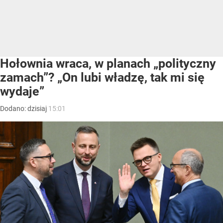
Hołownia wraca, w planach „polityczny
zamach”? „On lubi władzę, tak mi się
wydaje”
Dodano:
dzisiaj
15:01