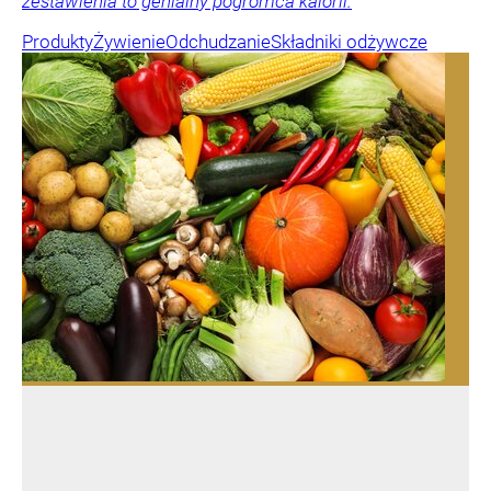
zestawienia to genialny pogromca kalorii.
Produkty
Żywienie
Odchudzanie
Składniki odżywcze