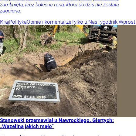
zamkniętą, lecz bolesną raną, która do dziś nie została
zagojona.
Kraj
Polityka
Opinie i komentarze
Tylko u Nas
Tygodnik Wprost
Stanowski przemawiał u Nawrockiego. Giertych:
„Wazelina jakich mało”