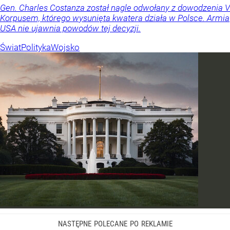
Gen. Charles Costanza został nagle odwołany z dowodzenia V
Korpusem, którego wysunięta kwatera działa w Polsce. Armia
USA nie ujawnia powodów tej decyzji.
Świat
Polityka
Wojsko