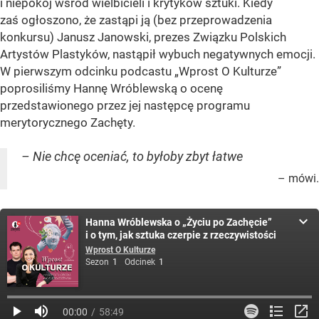
i niepokój wśród wielbicieli i krytyków sztuki. Kiedy
zaś ogłoszono, że zastąpi ją (bez przeprowadzenia
konkursu) Janusz Janowski, prezes Związku Polskich
Artystów Plastyków, nastąpił wybuch negatywnych emocji.
W pierwszym odcinku podcastu „Wprost O Kulturze”
poprosiliśmy Hannę Wróblewską o ocenę
przedstawionego przez jej następcę programu
merytorycznego Zachęty.
– Nie chcę oceniać, to byłoby zbyt łatwe
– mówi.
Hanna Wróblewska o „Życiu po Zachęcie”
i o tym, jak sztuka czerpie z rzeczywistości
Wprost O Kulturze
Sezon
1
Odcinek
1
00:00
58:49