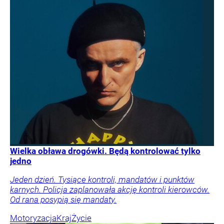
Wielka obława drogówki. Będą kontrolować tylko
jedno
Jeden dzień. Tysiące kontroli, mandatów i punktów
karnych. Policja zaplanowała akcję kontroli kierowców.
Od rana posypią się mandaty.
Motoryzacja
Kraj
Życie