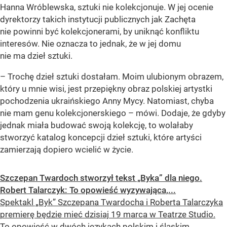
Hanna Wróblewska, sztuki nie kolekcjonuje. W jej ocenie
dyrektorzy takich instytucji publicznych jak Zachęta
nie powinni być kolekcjonerami, by uniknąć konfliktu
interesów. Nie oznacza to jednak, że w jej domu
nie ma dzieł sztuki.
– Trochę dzieł sztuki dostałam. Moim ulubionym obrazem,
który u mnie wisi, jest przepiękny obraz polskiej artystki
pochodzenia ukraińskiego Anny Mycy. Natomiast, chyba
nie mam genu kolekcjonerskiego – mówi. Dodaje, że gdyby
jednak miała budować swoją kolekcję, to wolałaby
stworzyć katalog koncepcji dzieł sztuki, które artyści
zamierzają dopiero wcielić w życie.
Szczepan Twardoch stworzył tekst „Byka” dla niego.
Robert Talarczyk: To opowieść wyzywająca,...
Spektakl „Byk” Szczepana Twardocha i Roberta Talarczyka
premierę będzie mieć dzisiaj 19 marca w Teatrze Studio.
To opowieść w dwóch językach polskim i śląskim