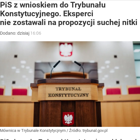
PiS z wnioskiem do Trybunału
Konstytucyjnego. Eksperci
nie zostawali na propozycji suchej nitki
Dodano:
dzisiaj
16:06
Mównica w Trybunale Konstytycjnym
/ Źródło:
trybunal.gov.pl