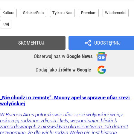
Kultura
Sztuka/Foto
Tylko u Nas
Premium
Wiadomości
Kraj
SKOMENTUJ
UDOSTĘPNIJ
Obserwuj nas
w
Google News
Dodaj jako
źródło w Google
„Nie chodzi o zemstę”. Mocny apel w sprawie ofiar rzezi
wołyńskiej
W Buenos Aires potomkowie ofiar rzezi wołyńskiej wciąż
pokazują rodzinne zdjęcia i listy, wspominając bliskich
zamordowanych z niezwykłym okrucieństwem. Ich dramat
przypomina, że dla wielu rodzin Wołyń nie jest historią