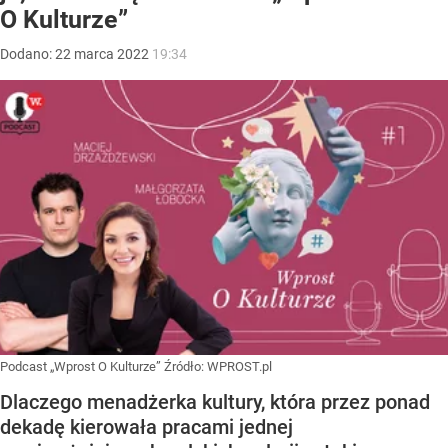
O Kulturze”
Dodano:
22
marca
2022
19:34
Podcast „Wprost O Kulturze”
Źródło:
WPROST.pl
Dlaczego menadżerka kultury, która przez ponad
dekadę kierowała pracami jednej