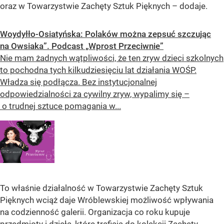
oraz w Towarzystwie Zachęty Sztuk Pięknych – dodaje.
Woydyłło-Osiatyńska: Polaków można zepsuć szczując
na Owsiaka”. Podcast „Wprost Przeciwnie”
Nie mam żadnych wątpliwości, że ten zryw dzieci szkolnych
to pochodna tych kilkudziesięciu lat działania WOŚP.
Władza się podłącza. Bez instytucjonalnej
odpowiedzialności za cywilny zryw, wypalimy się –
o trudnej sztuce pomagania w...
To właśnie działalność w Towarzystwie Zachęty Sztuk
Pięknych wciąż daje Wróblewskiej możliwość wpływania
na codzienność galerii. Organizacja co roku kupuje
przedmioty i dzieła, które trafiają do kolekcji
Zachęty
.