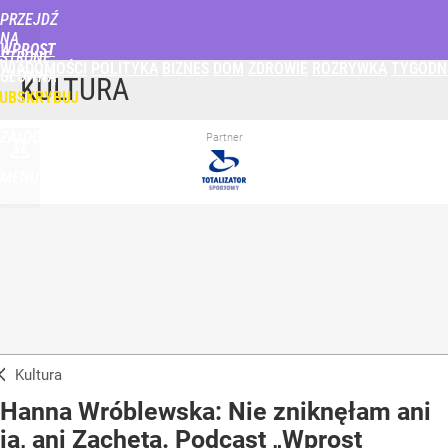
PRZEJDŹ
NA
WPROST
STRONĘ
WIADOMOŚCI
POLITYKA
BIZNES
DOM
ZDROWIE
ROZRYWKA
TYGODN
GŁÓWNĄ
KULTURA
UBSKRYBUJ
ZALOGUJ
Partner
MENU
Kultura
Hanna Wróblewska: Nie zniknęłam ani
ja, ani Zachęta. Podcast „Wprost