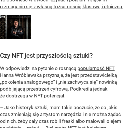
o zmaganiu się z własną tożsamością klasową i etniczną.
Czy NFT jest przyszłością sztuki?
W odpowiedzi na pytanie o rosnącą
popularność NFT
Hanna Wróblewska przyznaje, że jest przedstawicielką
„pokolenia analogowego” i „nie zachwyca się” nowinką
podbijającą przestrzeń cyfrową. Podkreśla jednak,
że dostrzega w NFT potencjał.
– Jako historyk sztuki, mam takie poczucie, że co jakiś
czas zmieniają się artystom narzędzia i nie można żądać
od nich, żeby cały czas robili freski albo malowali olejem
na płótnie – mówi. – Być może NFT jest kolejnym