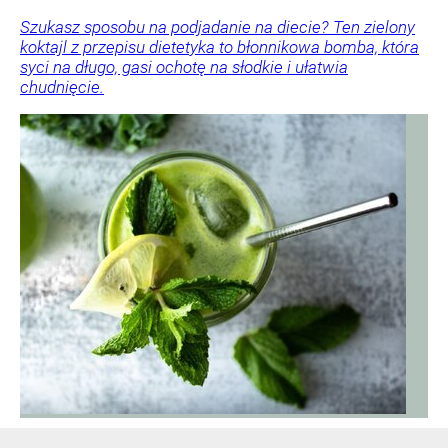
Szukasz sposobu na podjadanie na diecie? Ten zielony
koktajl z przepisu dietetyka to błonnikowa bomba, która
syci na długo, gasi ochotę na słodkie i ułatwia
chudnięcie.