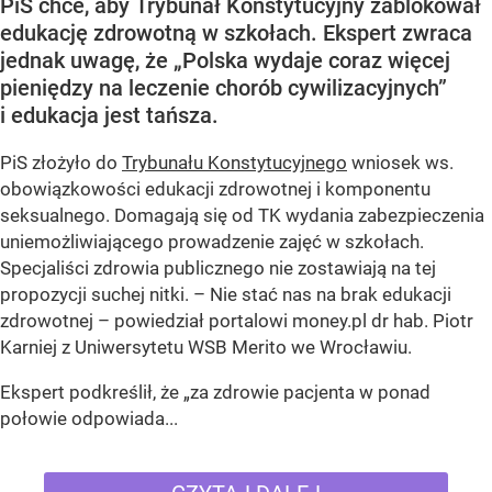
PiS chce, aby Trybunał Konstytucyjny zablokował
edukację zdrowotną w szkołach. Ekspert zwraca
jednak uwagę, że „Polska wydaje coraz więcej
pieniędzy na leczenie chorób cywilizacyjnych”
i edukacja jest tańsza.
PiS złożyło do
Trybunału Konstytucyjnego
wniosek ws.
obowiązkowości edukacji zdrowotnej i komponentu
seksualnego. Domagają się od TK wydania zabezpieczenia
uniemożliwiającego prowadzenie zajęć w szkołach.
Specjaliści zdrowia publicznego nie zostawiają na tej
propozycji suchej nitki. – Nie stać nas na brak edukacji
zdrowotnej – powiedział portalowi money.pl dr hab. Piotr
Karniej z Uniwersytetu WSB Merito we Wrocławiu.
Ekspert podkreślił, że „za zdrowie pacjenta w ponad
połowie odpowiada...