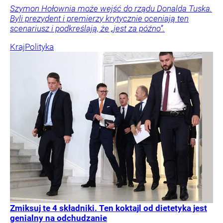
Szymon Hołownia może wejść do rządu Donalda Tuska.
Byli prezydent i premierzy krytycznie oceniają ten
scenariusz i podkreślają, że „jest za późno”.
Kraj
Polityka
Zmiksuj te 4 składniki. Ten koktajl od dietetyka jest
genialny na odchudzanie