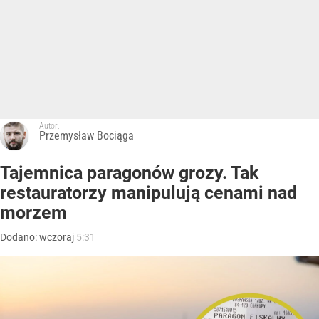
Autor:
Przemysław Bociąga
Tajemnica paragonów grozy. Tak
restauratorzy manipulują cenami nad
morzem
Dodano:
wczoraj
5:31