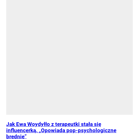
Jak Ewa Woydyłło z terapeutki stała się
influencerką. „Opowiada pop-psychologiczne
brednie”