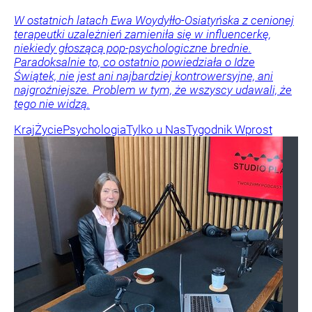
W ostatnich latach Ewa Woydyłło-Osiatyńska z cenionej
terapeutki uzależnień zamieniła się w influencerkę,
niekiedy głoszącą pop-psychologiczne brednie.
Paradoksalnie to, co ostatnio powiedziała o Idze
Świątek, nie jest ani najbardziej kontrowersyjne, ani
najgroźniejsze. Problem w tym, że wszyscy udawali, że
tego nie widzą.
Kraj
Życie
Psychologia
Tylko u Nas
Tygodnik Wprost