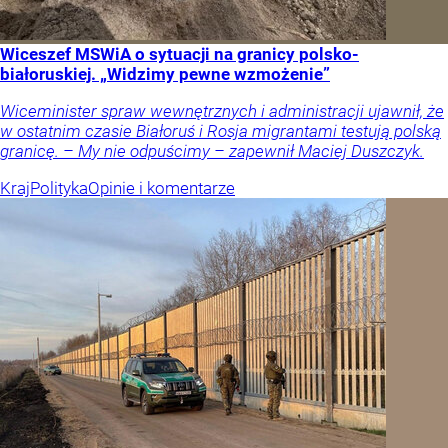
Wiceszef MSWiA o sytuacji na granicy polsko-
białoruskiej. „Widzimy pewne wzmożenie”
Wiceminister spraw wewnętrznych i administracji ujawnił, że
w ostatnim czasie Białoruś i Rosja migrantami testują polską
granicę. – My nie odpuścimy – zapewnił Maciej Duszczyk.
Kraj
Polityka
Opinie i komentarze