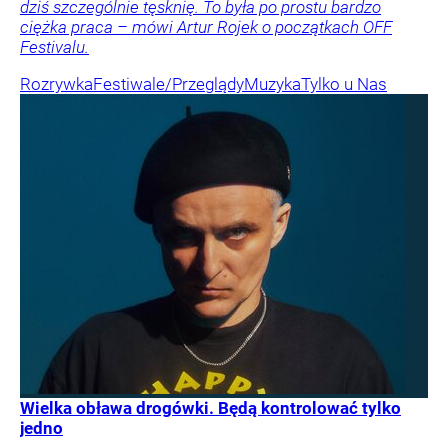
dziś szczególnie tęsknię. To była po prostu bardzo
ciężka praca – mówi Artur Rojek o początkach OFF
Festivalu.
Rozrywka
Festiwale/Przeglądy
Muzyka
Tylko u Nas
Wielka obława drogówki. Będą kontrolować tylko
jedno