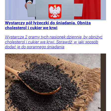
Wystarczy pół łyżeczki do śniadania. Obniża
cholesterol i cukier we krwi
Wystarczą 2 gramy tych nasionek dziennie, by obniżyć
cholesterol i cukier we krwi. Sprawdź, w jaki sposób
dodać je do porannego śniadania