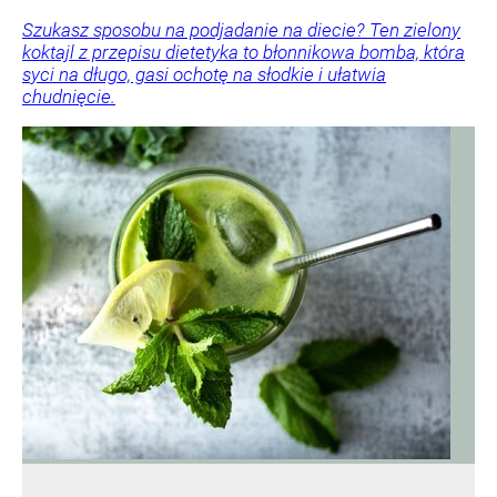
Szukasz sposobu na podjadanie na diecie? Ten zielony
koktajl z przepisu dietetyka to błonnikowa bomba, która
syci na długo, gasi ochotę na słodkie i ułatwia
chudnięcie.