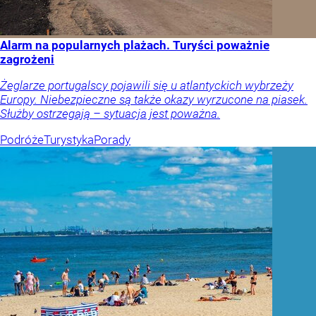
Alarm na popularnych plażach. Turyści poważnie
zagrożeni
Żeglarze portugalscy pojawili się u atlantyckich wybrzeży
Europy. Niebezpieczne są także okazy wyrzucone na piasek.
Służby ostrzegają – sytuacja jest poważna.
Podróże
Turystyka
Porady