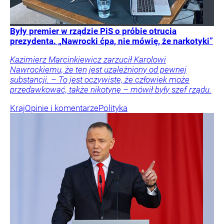
Były premier w rządzie PiS o próbie otrucia
prezydenta. „Nawrocki ćpa, nie mówię, że narkotyki”
Kazimierz Marcinkiewicz zarzucił Karolowi
Nawrockiemu, że ten jest uzależniony od pewnej
substancji. – To jest oczywiste, że człowiek może
przedawkować, także nikotynę – mówił były szef rządu.
Kraj
Opinie i komentarze
Polityka