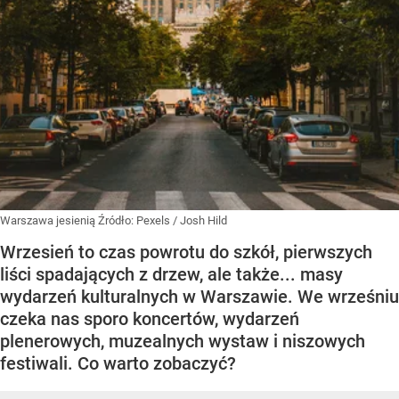
Warszawa jesienią
Źródło:
Pexels
/
Josh Hild
Wrzesień to czas powrotu do szkół, pierwszych
liści spadających z drzew, ale także... masy
wydarzeń kulturalnych w Warszawie. We wrześniu
czeka nas sporo koncertów, wydarzeń
plenerowych, muzealnych wystaw i niszowych
festiwali. Co warto zobaczyć?