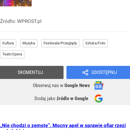
Źródło:
WPROST.pl
Kultura
Muzyka
Festiwale/Przeglądy
Sztuka/Foto
Teatr/Opera
SKOMENTUJ
UDOSTĘPNIJ
Obserwuj nas
w
Google News
Dodaj jako
źródło w Google
„Nie chodzi o zemstę”. Mocny apel w sprawie ofiar rzezi