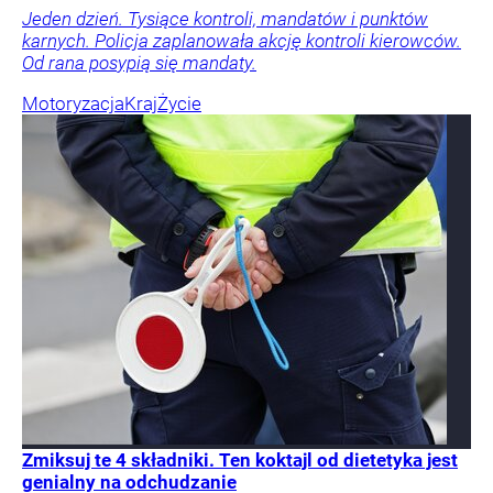
Jeden dzień. Tysiące kontroli, mandatów i punktów
karnych. Policja zaplanowała akcję kontroli kierowców.
Od rana posypią się mandaty.
Motoryzacja
Kraj
Życie
Zmiksuj te 4 składniki. Ten koktajl od dietetyka jest
genialny na odchudzanie