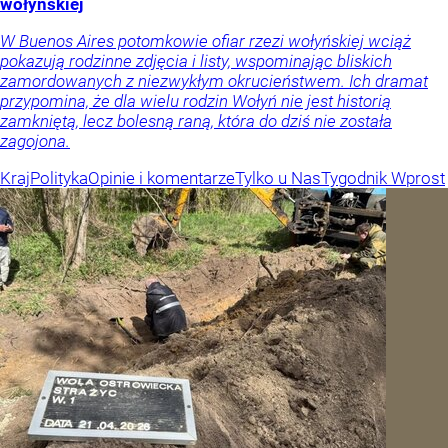
wołyńskiej
W Buenos Aires potomkowie ofiar rzezi wołyńskiej wciąż
pokazują rodzinne zdjęcia i listy, wspominając bliskich
zamordowanych z niezwykłym okrucieństwem. Ich dramat
przypomina, że dla wielu rodzin Wołyń nie jest historią
zamkniętą, lecz bolesną raną, która do dziś nie została
zagojona.
Kraj
Polityka
Opinie i komentarze
Tylko u Nas
Tygodnik Wprost