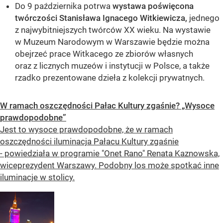
Do 9 października potrwa
wystawa poświęcona
twórczości Stanisława Ignacego Witkiewicza,
jednego
z najwybitniejszych twórców XX wieku. Na wystawie
w Muzeum Narodowym w Warszawie będzie można
obejrzeć prace Witkacego ze zbiorów własnych
oraz z licznych muzeów i instytucji w Polsce, a także
rzadko prezentowane dzieła z kolekcji prywatnych.
W ramach oszczędności Pałac Kultury zgaśnie? „Wysoce
prawdopodobne”
Jest to wysoce prawdopodobne, że w ramach
oszczędności iluminacja Pałacu Kultury zgaśnie
- powiedziała w programie "Onet Rano" Renata Kaznowska,
wiceprezydent Warszawy. Podobny los może spotkać inne
iluminacje w stolicy.