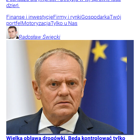
dzień.
Finanse i inwestycje
Firmy i rynki
Gospodarka
Twój
portfel
Motoryzacja
Tylko u Nas
Radosław
Święcki
Wielka obława drogówki. Będą kontrolować tylko