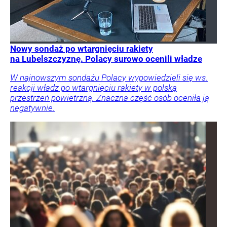
Nowy sondaż po wtargnięciu rakiety
na Lubelszczyznę. Polacy surowo ocenili władze
W najnowszym sondażu Polacy wypowiedzieli się ws.
reakcji władz po wtargnięciu rakiety w polską
przestrzeń powietrzną. Znaczna część osób oceniła ją
negatywnie.