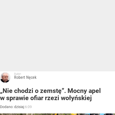
Autor:
Robert Nęcek
„Nie chodzi o zemstę”. Mocny apel
w sprawie ofiar rzezi wołyńskiej
Dodano:
dzisiaj
6:09