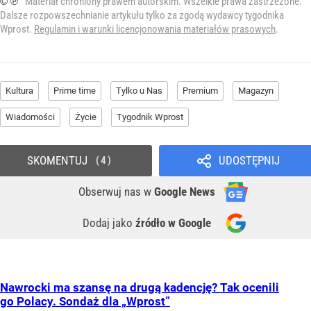
© ℗
Materiał chroniony prawem autorskim. Wszelkie prawa zastrzeżone.
Dalsze rozpowszechnianie artykułu tylko za zgodą wydawcy tygodnika
Wprost.
Regulamin i warunki licencjonowania materiałów prasowych
.
Kultura
Prime time
Tylko u Nas
Premium
Magazyn
Wiadomości
Życie
Tygodnik Wprost
SKOMENTUJ
UDOSTĘPNIJ
4
Obserwuj nas
w
Google News
Dodaj jako
źródło w Google
Nawrocki ma szansę na drugą kadencję? Tak ocenili
go Polacy. Sondaż dla „Wprost”