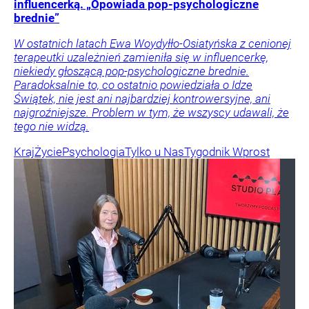
influencerką. „Opowiada pop-psychologiczne
brednie”
W ostatnich latach Ewa Woydyłło-Osiatyńska z cenionej
terapeutki uzależnień zamieniła się w influencerkę,
niekiedy głoszącą pop-psychologiczne brednie.
Paradoksalnie to, co ostatnio powiedziała o Idze
Świątek, nie jest ani najbardziej kontrowersyjne, ani
najgroźniejsze. Problem w tym, że wszyscy udawali, że
tego nie widzą.
Kraj
Życie
Psychologia
Tylko u Nas
Tygodnik Wprost