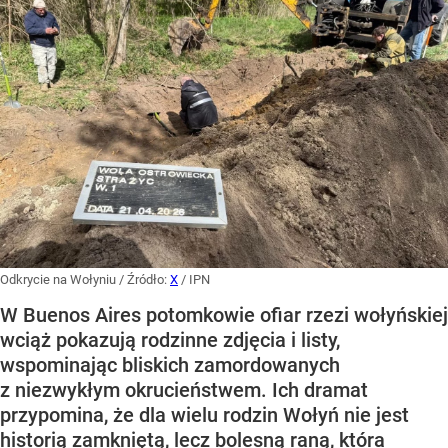
Odkrycie na Wołyniu
/ Źródło:
X
/
IPN
W Buenos Aires potomkowie ofiar rzezi wołyńskiej
wciąż pokazują rodzinne zdjęcia i listy,
wspominając bliskich zamordowanych
z niezwykłym okrucieństwem. Ich dramat
przypomina, że dla wielu rodzin Wołyń nie jest
historią zamkniętą, lecz bolesną raną, która