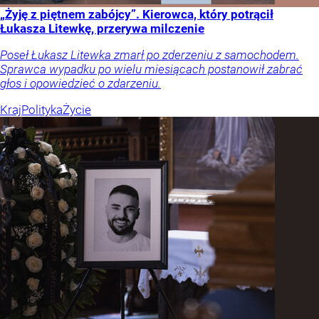
„Żyję z piętnem zabójcy”. Kierowca, który potrącił
Łukasza Litewkę, przerywa milczenie
Poseł Łukasz Litewka zmarł po zderzeniu z samochodem.
Sprawca wypadku po wielu miesiącach postanowił zabrać
głos i opowiedzieć o zdarzeniu.
Kraj
Polityka
Życie