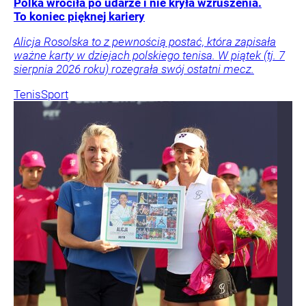
Polka wróciła po udarze i nie kryła wzruszenia.
To koniec pięknej kariery
Alicja Rosolska to z pewnością postać, która zapisała
ważne karty w dziejach polskiego tenisa. W piątek (tj. 7
sierpnia 2026 roku) rozegrała swój ostatni mecz.
Tenis
Sport