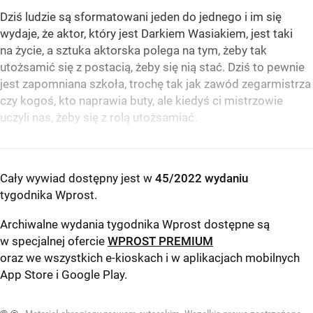
Dziś ludzie są sformatowani jeden do jednego i im się
wydaje, że aktor, który jest Darkiem Wasiakiem, jest taki
na życie, a sztuka aktorska polega na tym, żeby tak
utożsamić się z postacią, żeby się nią stać. Dziś to pewnie
jest zapomniana szkoła, trochę tak jak zawód zegarmistrza
czy kogoś, kto naprawia buty, ale kiedyś ci mistrzowie
uczyli nas, żeby się z rolą utożsamiać.
Cały wywiad dostępny jest w
45/2022 wydaniu
tygodnika Wprost
.
Archiwalne wydania tygodnika Wprost dostępne są
w specjalnej ofercie
WPROST PREMIUM
oraz we wszystkich e-kioskach i w aplikacjach mobilnych
App Store
i
Google Play
.