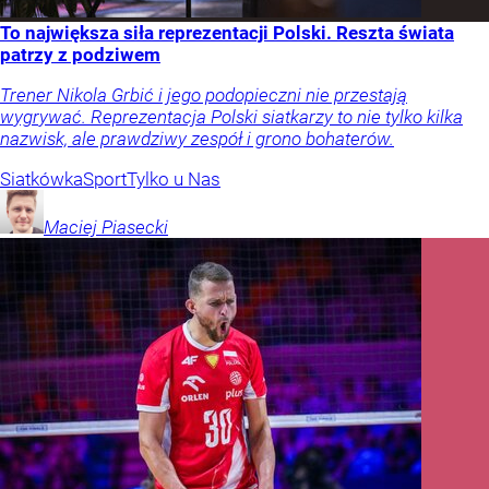
To największa siła reprezentacji Polski. Reszta świata
patrzy z podziwem
Trener Nikola Grbić i jego podopieczni nie przestają
wygrywać. Reprezentacja Polski siatkarzy to nie tylko kilka
nazwisk, ale prawdziwy zespół i grono bohaterów.
Siatkówka
Sport
Tylko u Nas
Maciej
Piasecki