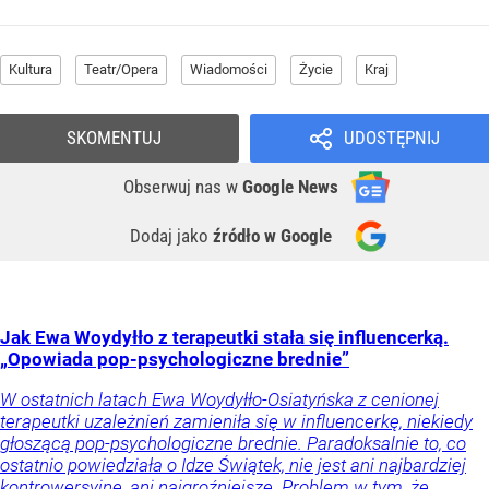
Kultura
Teatr/Opera
Wiadomości
Życie
Kraj
SKOMENTUJ
UDOSTĘPNIJ
Obserwuj nas
w
Google News
Dodaj jako
źródło w Google
Jak Ewa Woydyłło z terapeutki stała się influencerką.
„Opowiada pop-psychologiczne brednie”
W ostatnich latach Ewa Woydyłło-Osiatyńska z cenionej
terapeutki uzależnień zamieniła się w influencerkę, niekiedy
głoszącą pop-psychologiczne brednie. Paradoksalnie to, co
ostatnio powiedziała o Idze Świątek, nie jest ani najbardziej
kontrowersyjne, ani najgroźniejsze. Problem w tym, że