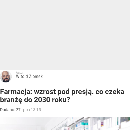
Autor:
Witold Ziomek
Farmacja: wzrost pod presją. co czeka
branżę do 2030 roku?
Dodano:
27
lipca
13:15