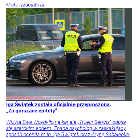
Motoryzacja
Kraj
Iga Świątek została oficjalnie przeproszona.
„Za gorszące epitety”
Wizyta Ewa Woydyłło na kanale „Trzeci Serwis” odbiła
się szerokim echem. Znana psycholog w zaskakujący
sposób oceniła m.in. Igę Świątek oraz Arynę Sabalenkę.