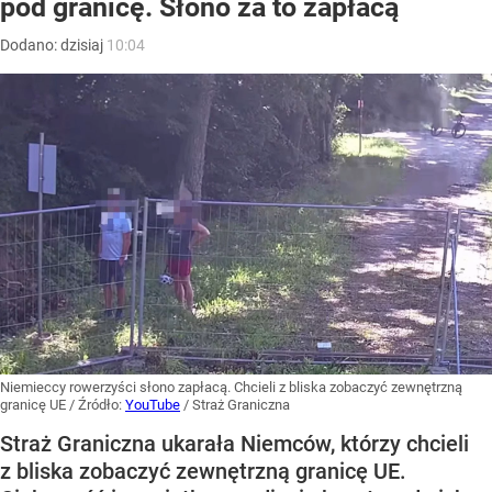
pod granicę. Słono za to zapłacą
Dodano:
dzisiaj
10:04
Niemieccy rowerzyści słono zapłacą. Chcieli z bliska zobaczyć zewnętrzną
granicę UE
/ Źródło:
YouTube
/
Straż Graniczna
Straż Graniczna ukarała Niemców, którzy chcieli
z bliska zobaczyć zewnętrzną granicę UE.