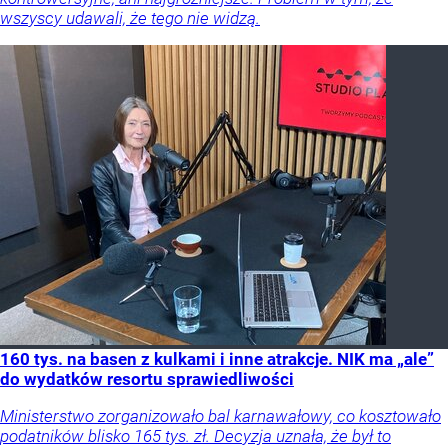
wszyscy udawali, że tego nie widzą.
160 tys. na basen z kulkami i inne atrakcje. NIK ma „ale”
do wydatków resortu sprawiedliwości
Ministerstwo zorganizowało bal karnawałowy, co kosztowało
podatników blisko 165 tys. zł. Decyzja uznała, że był to