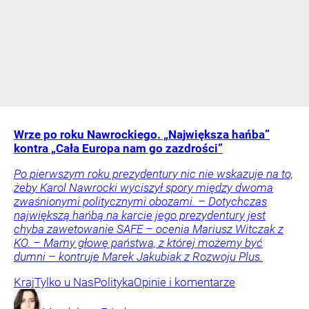
Wrze po roku Nawrockiego. „Największa hańba”
kontra „Cała Europa nam go zazdrości”
Po pierwszym roku prezydentury nic nie wskazuje na to,
żeby Karol Nawrocki wyciszył spory między dwoma
zwaśnionymi politycznymi obozami. – Dotychczas
największą hańbą na karcie jego prezydentury jest
chyba zawetowanie SAFE – ocenia Mariusz Witczak z
KO. – Mamy głowę państwa, z której możemy być
dumni – kontruje Marek Jakubiak z Rozwoju Plus.
Kraj
Tylko u Nas
Polityka
Opinie i komentarze