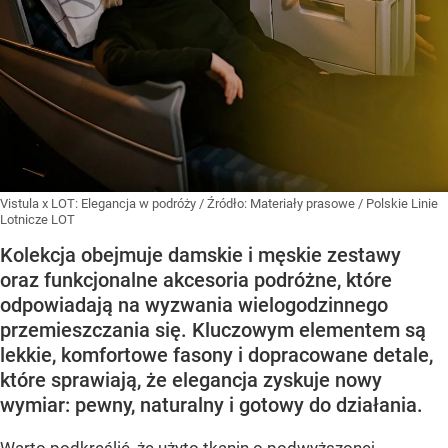
Vistula x LOT: Elegancja w podróży
/ Źródło:
Materiały prasowe
/
Polskie Linie
Lotnicze LOT
Kolekcja obejmuje damskie i męskie zestawy
oraz funkcjonalne akcesoria podróżne, które
odpowiadają na wyzwania wielogodzinnego
przemieszczania się. Kluczowym elementem są
lekkie, komfortowe fasony i dopracowane detale,
które sprawiają, że elegancja zyskuje nowy
wymiar: pewny, naturalny i gotowy do działania.
Warto podkreślić, że użyto tkanin o podwyższonej