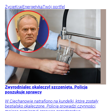
Życie
Kraj
Energetyka
Twój portfel
Zwyrodnialec okaleczył szczenięta. Policja
poszukuje sprawcy
W Ciechanowie natrafiono na kundelki, które zostały
bestialsko okaleczone. Policja prowadzi czynności,
mające namierzyć sprawcę przestępstwa.