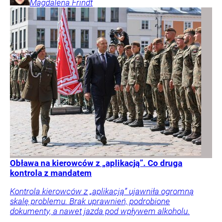
Magdalena
Frindt
Obława na kierowców z „aplikacją”. Co druga
kontrola z mandatem
Kontrola kierowców z „aplikacją” ujawniła ogromną
skalę problemu. Brak uprawnień, podrobione
dokumenty, a nawet jazda pod wpływem alkoholu.