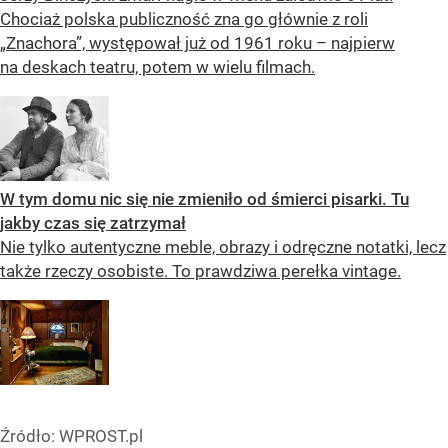
Chociaż polska publiczność zna go głównie z roli
„Znachora”, występował już od 1961 roku – najpierw
na deskach teatru, potem w wielu filmach.
W tym domu nic się nie zmieniło od śmierci pisarki. Tu
jakby czas się zatrzymał
Nie tylko autentyczne meble, obrazy i odręczne notatki, lecz
także rzeczy osobiste. To prawdziwa perełka vintage.
Źródło:
WPROST.pl