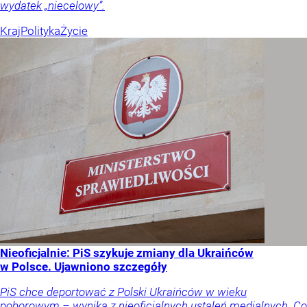
wydatek „niecelowy”.
Kraj
Polityka
Życie
Nieoficjalnie: PiS szykuje zmiany dla Ukraińców
w Polsce. Ujawniono szczegóły
PiS chce deportować z Polski Ukraińców w wieku
poborowym – wynika z nieoficjalnych ustaleń medialnych. Co