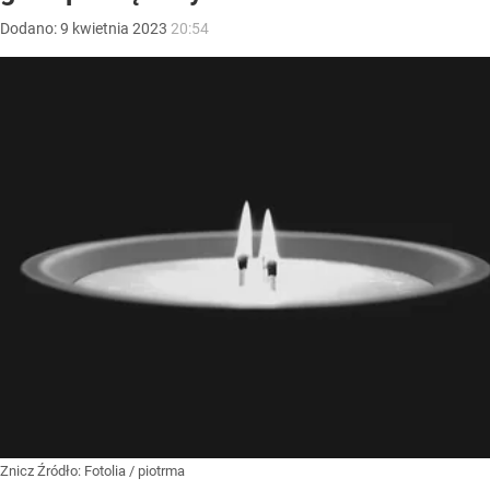
Dodano:
9
kwietnia
2023
20:54
Znicz
Źródło:
Fotolia
/
piotrma