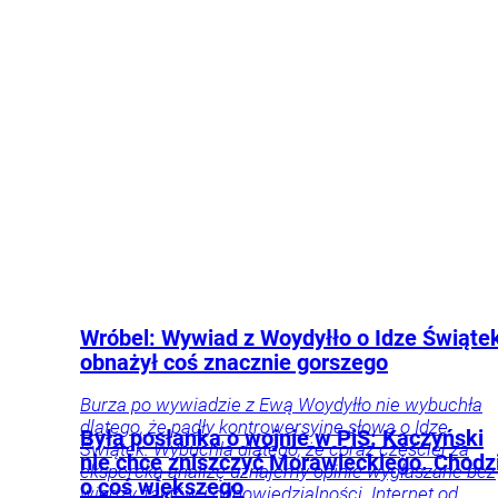
Święcki
inwestycje
Firmy
i
rynki
Gospodarka
Wróbel: Wywiad z Woydyłło o Idze Świąte
obnażył coś znacznie gorszego
Burza po wywiadzie z Ewą Woydyłło nie wybuchła
dlatego, że padły kontrowersyjne słowa o Idze
Była posłanka o wojnie w PiS: Kaczyński
Świątek. Wybuchła dlatego, że coraz częściej za
nie chce zniszczyć Morawieckiego. Chodz
ekspercką analizę uznajemy opinie wygłaszane bez
o coś większego
wiedzy, faktów i odpowiedzialności. Internet od