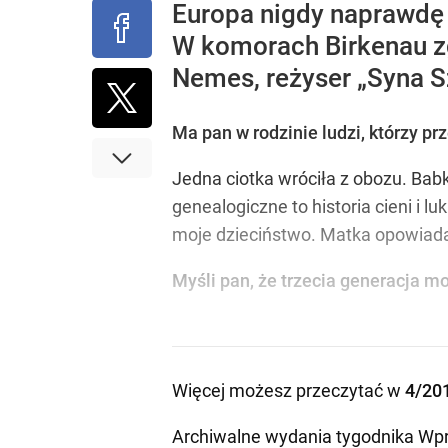
Europa nigdy naprawdę n
W komorach Birkenau zgi
Nemes, reżyser „Syna S
Ma pan w rodzinie ludzi, którzy pr
Jedna ciotka wróciła z obozu. Babk
genealogiczne to historia cieni i l
moje dzieciństwo. Matka opowiadała
Myśli pan, że trzecia generacja 
Więcej możesz przeczytać w
4/20
Archiwalne wydania tygodnika Wpr