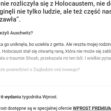
ie rozliczyła się z Holocaustem, nie do
nęli nie tylko ludzie, ale też część na
zawła”.
zeżyli Auschwitz?
a go uniknęła, bo uciekła z getta. Ale reszta mojej rodz
uk. Holocaust stał się otwartą raną, która nie może się za
 o traumie Shoah, przekazała mi ten ból. I wielkie pyta
może powiedzieć o Zagładzie coś nowego?
16 wydaniu
tygodnika Wprost
.
ost dostępne są w specjalnej ofercie
WPROST PREMIU