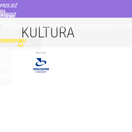
PRZEJDŹ
Udostępnij
0
Skomentuj
NA
WPROST
STRONĘ
GŁÓWNĄ
WIADOMOŚCI
POLITYKA
BIZNES
DOM
ZDROWIE
ROZRYWKA
TYGOD
Nowy sondaż o wetach Nawrockiego. Wynik nie jes
KULTURA
SUBSKRYBUJ
dodaj
ZALOGUJ
Partner
Farmacja: wzrost pod presją. co czeka branżę do 
SZUKAJ
MENU
dodaj
Vistula x LOT: Elegancja w podróży. Premiera wspó
dodaj