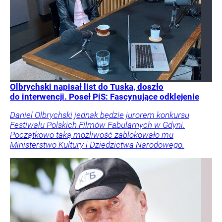
Olbrychski napisał list do Tuska, doszło
do interwencji. Poseł PiS: Fascynujące odklejenie
Daniel Olbrychski jednak będzie jurorem konkursu
Festiwalu Polskich Filmów Fabularnych w Gdyni.
Początkowo taką możliwość zablokowało mu
Ministerstwo Kultury i Dziedzictwa Narodowego.