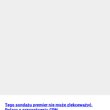
Tego sondażu premier nie może zlekceważyć.
Polacy o przywróceniu CPN