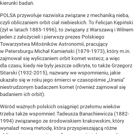
kierunki badań.
POLSA przywołuje nazwiska związane z mechaniką nieba,
czyli obliczaniem orbit ciał niebieskich. To Felicjan Kępiński
(żył w latach 1885-1996), to związany z Warszawą i Wilnem
jeden z założycieli i pierwszy prezes Polskiego
Towarzystwa Miłośników Astronomii, pracujący
w Petersburgu Michał Kamieński (1879-1973), który m.in.
zajmował się wyliczaniem orbit komet wstecz, a więc
dla czasu, kiedy nie były jeszcze odkryte, to także Grzegorz
Sitarski (1932-2015), nazwany we wspomnieniu, jakie
ukazało się w roku jego śmierci w czasopiśmie „Urania”
niestrudzonym badaczem komet (również zajmował się
badaniem ich orbit).
Wśród ważnych polskich osiągnięć przełomu wieków
trzeba także wspomnieć Tadeusza Banachiewicza (1882-
1994) związanego ze środowiskiem krakowskim, który
wynalazł nową metodę, która przyspieszającą różne