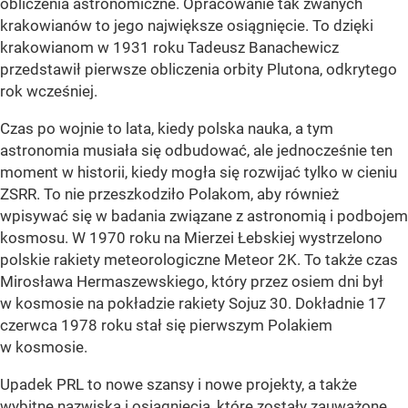
obliczenia astronomiczne. Opracowanie tak zwanych
krakowianów to jego największe osiągnięcie. To dzięki
krakowianom w 1931 roku Tadeusz Banachewicz
przedstawił pierwsze obliczenia orbity Plutona, odkrytego
rok wcześniej.
Czas po wojnie to lata, kiedy polska nauka, a tym
astronomia musiała się odbudować, ale jednocześnie ten
moment w historii, kiedy mogła się rozwijać tylko w cieniu
ZSRR. To nie przeszkodziło Polakom, aby również
wpisywać się w badania związane z astronomią i podbojem
kosmosu. W 1970 roku na Mierzei Łebskiej wystrzelono
polskie rakiety meteorologiczne Meteor 2K. To także czas
Mirosława Hermaszewskiego, który przez osiem dni był
w kosmosie na pokładzie rakiety Sojuz 30. Dokładnie 17
czerwca 1978 roku stał się pierwszym Polakiem
w kosmosie.
Upadek PRL to nowe szansy i nowe projekty, a także
wybitne nazwiska i osiągnięcia, które zostały zauważone