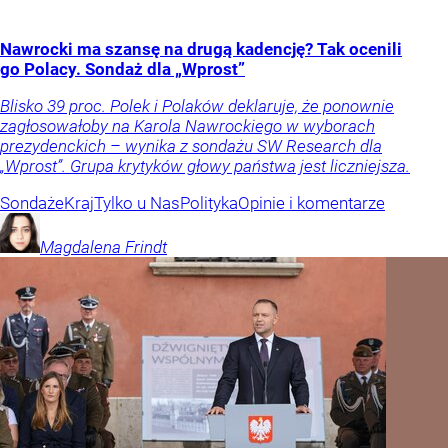
Nawrocki ma szansę na drugą kadencję? Tak ocenili
go Polacy. Sondaż dla „Wprost”
Blisko 39 proc. Polek i Polaków deklaruje, że ponownie
zagłosowałoby na Karola Nawrockiego w wyborach
prezydenckich – wynika z sondażu SW Research dla
„Wprost”. Grupa krytyków głowy państwa jest liczniejsza.
Sondaże
Kraj
Tylko u Nas
Polityka
Opinie i komentarze
Magdalena
Frindt