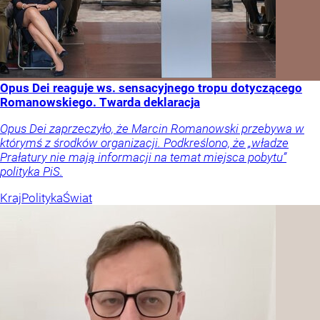
Opus Dei reaguje ws. sensacyjnego tropu dotyczącego
Romanowskiego. Twarda deklaracja
Opus Dei zaprzeczyło, że Marcin Romanowski przebywa w
którymś z środków organizacji. Podkreślono, że „władze
Prałatury nie mają informacji na temat miejsca pobytu”
polityka PiS.
Kraj
Polityka
Świat