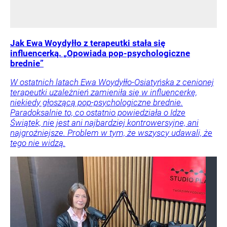
Jak Ewa Woydyłło z terapeutki stała się
influencerką. „Opowiada pop-psychologiczne
brednie”
W ostatnich latach Ewa Woydyłło-Osiatyńska z cenionej
terapeutki uzależnień zamieniła się w influencerkę,
niekiedy głoszącą pop-psychologiczne brednie.
Paradoksalnie to, co ostatnio powiedziała o Idze
Świątek, nie jest ani najbardziej kontrowersyjne, ani
najgroźniejsze. Problem w tym, że wszyscy udawali, że
tego nie widzą.