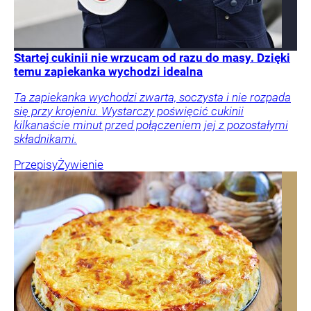
Startej cukinii nie wrzucam od razu do masy. Dzięki
temu zapiekanka wychodzi idealna
Ta zapiekanka wychodzi zwarta, soczysta i nie rozpada
się przy krojeniu. Wystarczy poświęcić cukinii
kilkanaście minut przed połączeniem jej z pozostałymi
składnikami.
Przepisy
Żywienie