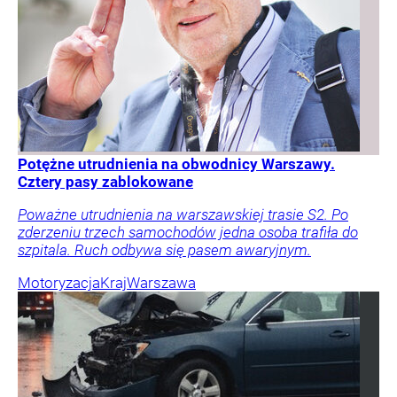
Potężne utrudnienia na obwodnicy Warszawy.
Cztery pasy zablokowane
Poważne utrudnienia na warszawskiej trasie S2. Po
zderzeniu trzech samochodów jedna osoba trafiła do
szpitala. Ruch odbywa się pasem awaryjnym.
Motoryzacja
Kraj
Warszawa