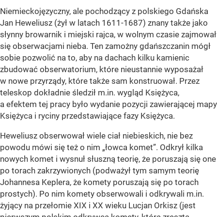
Niemieckojęzyczny, ale pochodzący z polskiego Gdańska
Jan Heweliusz (żył w latach 1611-1687) znany także jako
słynny browarnik i miejski rajca, w wolnym czasie zajmował
się obserwacjami nieba. Ten zamożny gdańszczanin mógł
sobie pozwolić na to, aby na dachach kilku kamienic
zbudować obserwatorium, które nieustannie wyposażał
w nowe przyrządy, które także sam konstruował. Przez
teleskop dokładnie śledził m.in. wygląd Księżyca,
a efektem tej pracy było wydanie pozycji zawierającej mapy
Księżyca i ryciny przedstawiające fazy Księżyca.
Heweliusz obserwował wiele ciał niebieskich, nie bez
powodu mówi się też o nim „łowca komet”. Odkrył kilka
nowych komet i wysnuł słuszną teorię, że poruszają się one
po torach zakrzywionych (podważył tym samym teorię
Johannesa Keplera, że komety poruszają się po torach
prostych). Po nim komety obserwowali i odkrywali m.in.
żyjący na przełomie XIX i XX wieku Lucjan Orkisz (jest