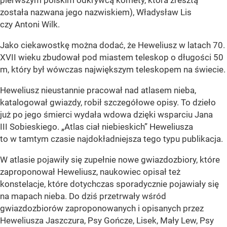
pierwszym polskim odkrywcą komety, która zresztą
została nazwana jego nazwiskiem), Władysław Lis
czy Antoni Wilk.
Jako ciekawostkę można dodać, że Heweliusz w latach 70.
XVII wieku zbudował pod miastem teleskop o długości 50
m, który był wówczas największym teleskopem na świecie.
Heweliusz nieustannie pracował nad atlasem nieba,
katalogował gwiazdy, robił szczegółowe opisy. To dzieło
już po jego śmierci wydała wdowa dzięki wsparciu Jana
III Sobieskiego. „Atlas ciał niebieskich” Heweliusza
to w tamtym czasie najdokładniejsza tego typu publikacja.
W atlasie pojawiły się zupełnie nowe gwiazdozbiory, które
zaproponował Heweliusz, naukowiec opisał też
konstelacje, które dotychczas sporadycznie pojawiały się
na mapach nieba. Do dziś przetrwały wśród
gwiazdozbiorów zaproponowanych i opisanych przez
Heweliusza Jaszczura, Psy Gończe, Lisek, Mały Lew, Psy