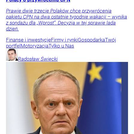
Prawie dwie trzecie Polaków chce przywrócenia
pakietu CPN na dwa ostatnie tygodnie wakacji – wynika
z sondażu dla „Wprost”. Decyzja w tej sprawie lada
dzień.
Finanse i inwestycje
Firmy i rynki
Gospodarka
Twój
portfel
Motoryzacja
Tylko u Nas
Radosław
Święcki