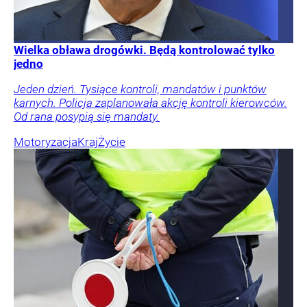
Wielka obława drogówki. Będą kontrolować tylko
jedno
Jeden dzień. Tysiące kontroli, mandatów i punktów
karnych. Policja zaplanowała akcję kontroli kierowców.
Od rana posypią się mandaty.
Motoryzacja
Kraj
Życie