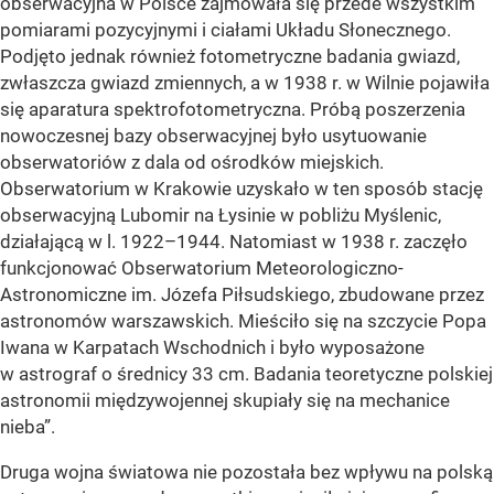
obserwacyjna w Polsce zajmowała się przede wszystkim
pomiarami pozycyjnymi i ciałami Układu Słonecznego.
Podjęto jednak również fotometryczne badania gwiazd,
zwłaszcza gwiazd zmiennych, a w 1938 r. w Wilnie pojawiła
się aparatura spektrofotometryczna. Próbą poszerzenia
nowoczesnej bazy obserwacyjnej było usytuowanie
obserwatoriów z dala od ośrodków miejskich.
Obserwatorium w Krakowie uzyskało w ten sposób stację
obserwacyjną Lubomir na Łysinie w pobliżu Myślenic,
działającą w l. 1922–1944. Natomiast w 1938 r. zaczęło
funkcjonować Obserwatorium Meteorologiczno-
Astronomiczne im. Józefa Piłsudskiego, zbudowane przez
astronomów warszawskich. Mieściło się na szczycie Popa
Iwana w Karpatach Wschodnich i było wyposażone
w astrograf o średnicy 33 cm. Badania teoretyczne polskiej
astronomii międzywojennej skupiały się na mechanice
nieba”.
Druga wojna światowa nie pozostała bez wpływu na polską