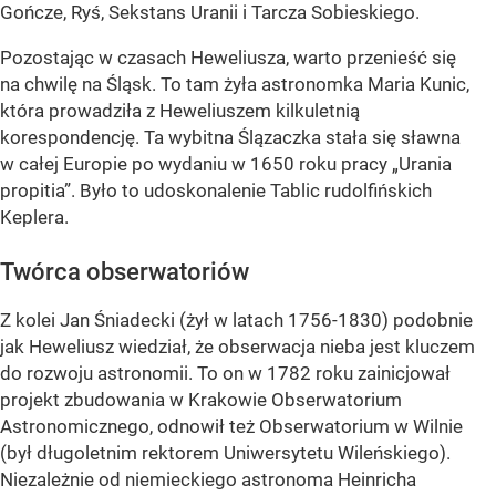
Gończe, Ryś, Sekstans Uranii i Tarcza Sobieskiego.
Pozostając w czasach Heweliusza, warto przenieść się
na chwilę na Śląsk. To tam żyła astronomka Maria Kunic,
która prowadziła z Heweliuszem kilkuletnią
korespondencję. Ta wybitna Ślązaczka stała się sławna
w całej Europie po wydaniu w 1650 roku pracy „Urania
propitia”. Było to udoskonalenie Tablic rudolfińskich
Keplera.
Twórca obserwatoriów
Z kolei Jan Śniadecki (żył w latach 1756-1830) podobnie
jak Heweliusz wiedział, że obserwacja nieba jest kluczem
do rozwoju astronomii. To on w 1782 roku zainicjował
projekt zbudowania w Krakowie Obserwatorium
Astronomicznego, odnowił też Obserwatorium w Wilnie
(był długoletnim rektorem Uniwersytetu Wileńskiego).
Niezależnie od niemieckiego astronoma Heinricha