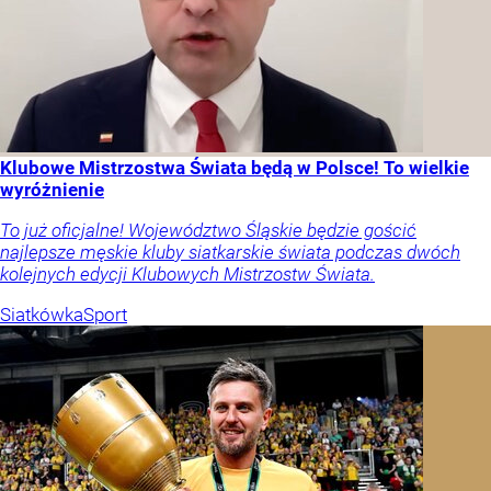
Klubowe Mistrzostwa Świata będą w Polsce! To wielkie
wyróżnienie
To już oficjalne! Województwo Śląskie będzie gościć
najlepsze męskie kluby siatkarskie świata podczas dwóch
kolejnych edycji Klubowych Mistrzostw Świata.
Siatkówka
Sport