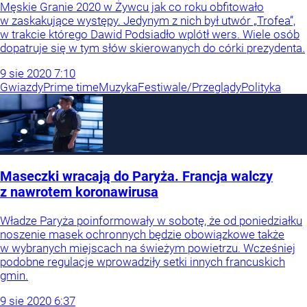
Męskie Granie 2020 w Żywcu jak co roku obfitowało
w zaskakujące występy. Jedynym z nich był utwór „Trofea”,
w trakcie którego Dawid Podsiadło wplótł wers. Wiele osób
dopatruje się w tym słów skierowanych do córki prezydenta.
9
sie
2020
7:10
Gwiazdy
Prime time
Muzyka
Festiwale/Przeglądy
Polityka
Maseczki wracają do Paryża. Francja walczy
z nawrotem koronawirusa
Władze Paryża poinformowały w sobotę, że od poniedziałku
noszenie masek ochronnych będzie obowiązkowe także
w wybranych miejscach na świeżym powietrzu. Wcześniej
podobne regulacje wprowadziły setki innych francuskich
gmin.
9
sie
2020
6:37