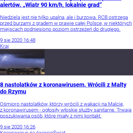
alertów. „Wiatr 90 km/h, lokalnie grad”
Niedziela jest nie tylko upalna, ale i burzowa. RCB ostrzega
przed burzami z gradem w prawie całej Polsce, w niektórych
miejscach podniesiono poziom ostrzeżeń do drugiego.
9
sie
2020
16:48
Kraj
8 nastolatków z koronawirusem. Wrócili z Malty
do Rzymu
Ośmioro nastolatków, którzy wrócili z wakacji na Malcie,
z koronawirusem - ogłosiły włoskie służby sanitarne. Trwają
poszukiwania osób, które miały z nimi kontakt.
9
sie
2020
16:26
Koronawirus na świecie
Świat