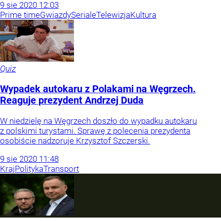
9
sie
2020
12:03
Prime time
Gwiazdy
Seriale
Telewizja
Kultura
Quiz
Wypadek autokaru z Polakami na Węgrzech.
Reaguje prezydent Andrzej Duda
W niedzielę na Węgrzech doszło do wypadku autokaru
z polskimi turystami. Sprawę z polecenia prezydenta
osobiście nadzoruje Krzysztof Szczerski.
9
sie
2020
11:48
Kraj
Polityka
Transport