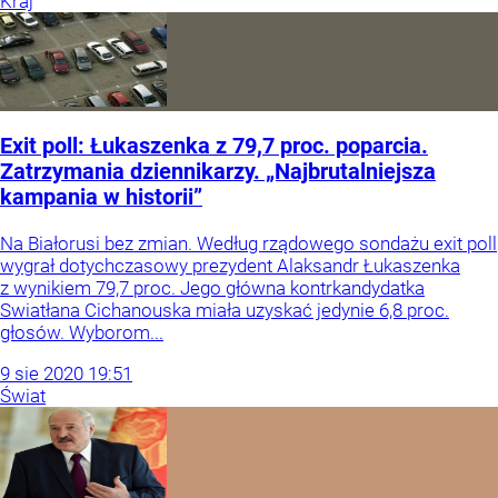
Kraj
Exit poll: Łukaszenka z 79,7 proc. poparcia.
Zatrzymania dziennikarzy. „Najbrutalniejsza
kampania w historii”
Na Białorusi bez zmian. Według rządowego sondażu exit poll
wygrał dotychczasowy prezydent Alaksandr Łukaszenka
z wynikiem 79,7 proc. Jego główna kontrkandydatka
Swiatłana Cichanouska miała uzyskać jedynie 6,8 proc.
głosów. Wyborom...
9
sie
2020
19:51
Świat