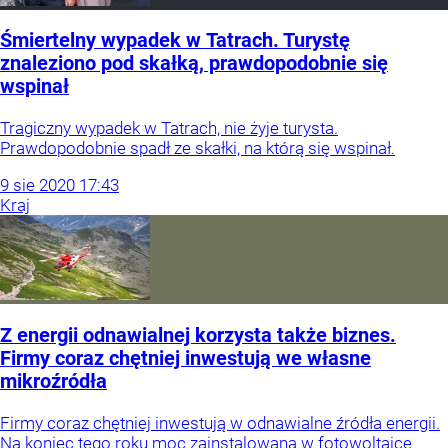
Śmiertelny wypadek w Tatrach. Turystę
znaleziono pod skałką, prawdopodobnie się
wspinał
Tragiczny wypadek w Tatrach, nie żyje turysta.
Prawdopodobnie spadł ze skałki, na którą się wspinał.
9
sie
2020
17:43
Kraj
Z energii odnawialnej korzysta także biznes.
Firmy coraz chętniej inwestują we własne
mikroźródła
Firmy coraz chętniej inwestują w odnawialne źródła energii.
Na koniec tego roku moc zainstalowana w fotowoltaice