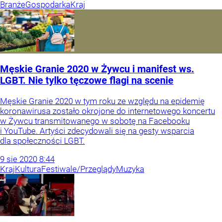
Branże
Gospodarka
Kraj
Męskie Granie 2020 w Żywcu i manifest ws.
LGBT. Nie tylko tęczowe flagi na scenie
Męskie Granie 2020 w tym roku ze względu na epidemię
koronawirusa zostało okrojone do internetowego koncertu
w Żywcu transmitowanego w sobotę na Facebooku
i YouTube. Artyści zdecydowali się na gesty wsparcia
dla społeczności LGBT.
9
sie
2020
8:44
Kraj
Kultura
Festiwale/Przeglądy
Muzyka