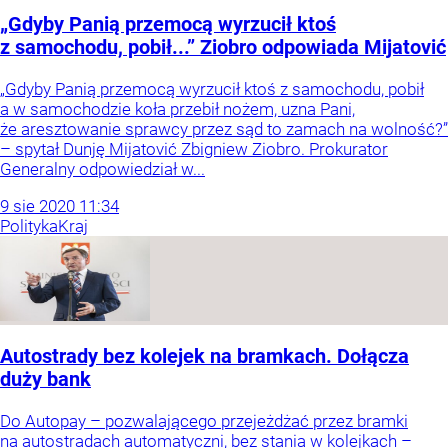
„Gdyby Panią przemocą wyrzucił ktoś
z samochodu, pobił...” Ziobro odpowiada Mijatović
„Gdyby Panią przemocą wyrzucił ktoś z samochodu, pobił
a w samochodzie koła przebił nożem, uzna Pani,
że aresztowanie sprawcy przez sąd to zamach na wolność?”
– spytał Dunję Mijatović Zbigniew Ziobro. Prokurator
Generalny odpowiedział w...
9
sie
2020
11:34
Polityka
Kraj
Autostrady bez kolejek na bramkach. Dołącza
duży bank
Do Autopay – pozwalającego przejeżdżać przez bramki
na autostradach automatyczni, bez stania w kolejkach –