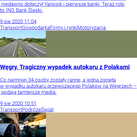
niedawno dołączył Yanosik i pierwsze banki. Teraz robi
to ING Bank Śląski.
9
sie
2020
11:04
Transport
Gospodarka
Firmy i rynki
Motoryzacja
Węgry. Tragiczny wypadek autokaru z Polakami
Co najmniej 34 osoby zostały ranne, a jedna zginęła
w wypadku autokaru przewożącego Polaków na Węgrzech –
podają tamtejsze media.
9
sie
2020
10:51
Transport
Podróże
Świat