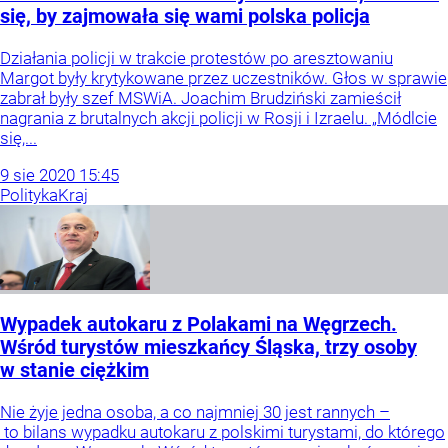
się, by zajmowała się wami polska policja
Działania policji w trakcie protestów po aresztowaniu
Margot były krytykowane przez uczestników. Głos w sprawie
zabrał były szef MSWiA. Joachim Brudziński zamieścił
nagrania z brutalnych akcji policji w Rosji i Izraelu. „Módlcie
się,...
9
sie
2020
15:45
Polityka
Kraj
Wypadek autokaru z Polakami na Węgrzech.
Wśród turystów mieszkańcy Śląska, trzy osoby
w stanie ciężkim
Nie żyje jedna osoba, a co najmniej 30 jest rannych –
to bilans wypadku autokaru z polskimi turystami, do którego