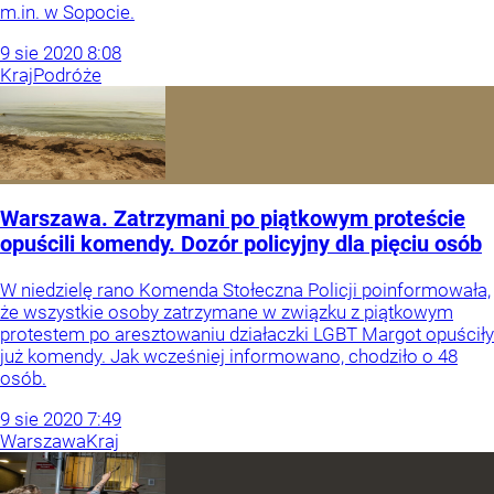
m.in. w Sopocie.
9
sie
2020
8:08
Kraj
Podróże
Warszawa. Zatrzymani po piątkowym proteście
opuścili komendy. Dozór policyjny dla pięciu osób
W niedzielę rano Komenda Stołeczna Policji poinformowała,
że wszystkie osoby zatrzymane w związku z piątkowym
protestem po aresztowaniu działaczki LGBT Margot opuściły
już komendy. Jak wcześniej informowano, chodziło o 48
osób.
9
sie
2020
7:49
Warszawa
Kraj