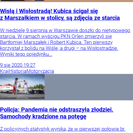
Wisłą i Wisłostradą! Kubica ścigał się
z Marszałkiem w stolicy, są zdjęcia ze starcia
W niedzielę 9 sierpnia w Warszawie doszło do nietypowego
starcia. W ramach wyścigu PKN Orlen zmierzyli się
Bartłomiej Marszałek i Robert Kubica. Ten pierwszy
korzystał z bolidu na Wiśle, a drugi – na Wisłostradzie.
Wyniki tego pojedynku...
9
sie
2020
19:27
Kraj
Historia
Motoryzacja
Policja: Pandemia nie odstraszyła złodziei.
Samochody kradzione na potęgę
Z policyjnych statystyk wynika, że w pierwszej połowie br.