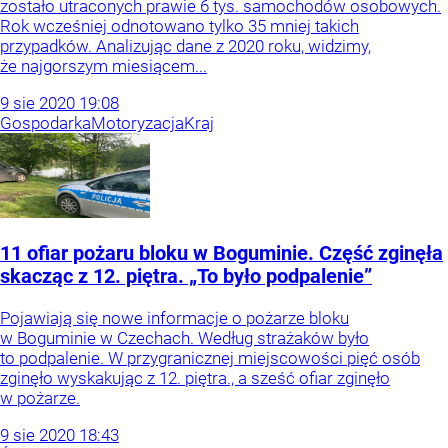
zostało utraconych prawie 6 tys. samochodów osobowych.
Rok wcześniej odnotowano tylko 35 mniej takich
przypadków. Analizując dane z 2020 roku, widzimy,
że najgorszym miesiącem...
9
sie
2020
19:08
Gospodarka
Motoryzacja
Kraj
11 ofiar pożaru bloku w Boguminie. Część zginęła
skacząc z 12. piętra. „To było podpalenie”
Pojawiają się nowe informacje o pożarze bloku
w Boguminie w Czechach. Według strażaków było
to podpalenie. W przygranicznej miejscowości pięć osób
zginęło wyskakując z 12. piętra., a sześć ofiar zginęło
w pożarze.
9
sie
2020
18:43