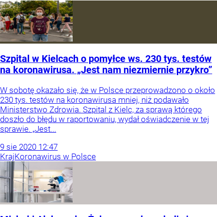
Szpital w Kielcach o pomyłce ws. 230 tys. testów
na koronawirusa. „Jest nam niezmiernie przykro”
W sobotę okazało się, że w Polsce przeprowadzono o około
230 tys. testów na koronawirusa mniej, niż podawało
Ministerstwo Zdrowia. Szpital z Kielc, za sprawą którego
doszło do błędu w raportowaniu, wydał oświadczenie w tej
sprawie. „Jest...
9
sie
2020
12:47
Kraj
Koronawirus w Polsce