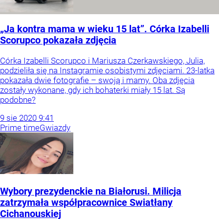
„Ja kontra mama w wieku 15 lat”. Córka Izabelli
Scorupco pokazała zdjęcia
Córka Izabelli Scorupco i Mariusza Czerkawskiego, Julia,
podzieliła się na Instagramie osobistymi zdjęciami. 23-latka
pokazała dwie fotografie – swoją i mamy. Oba zdjęcia
zostały wykonane, gdy ich bohaterki miały 15 lat. Są
podobne?
9
sie
2020
9:41
Prime time
Gwiazdy
Wybory prezydenckie na Białorusi. Milicja
zatrzymała współpracownice Swiatłany
Cichanouskiej