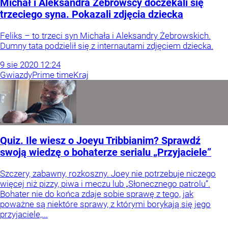
Michał i Aleksandra Żebrowscy doczekali się
trzeciego syna. Pokazali zdjęcia dziecka
Feliks – to trzeci syn Michała i Aleksandry Żebrowskich.
Dumny tata podzielił się z internautami zdjęciem dziecka.
9
sie
2020
12:24
Gwiazdy
Prime time
Kraj
Quiz. Ile wiesz o Joeyu Tribbianim? Sprawdź
swoją wiedzę o bohaterze serialu „Przyjaciele”
Szczery, zabawny, rozkoszny. Joey nie potrzebuje niczego
więcej niż pizzy, piwa i meczu lub „Słonecznego patrolu”.
Bohater nie do końca zdaje sobie sprawę z tego, jak
poważne są niektóre sprawy, z którymi borykają się jego
przyjaciele,...