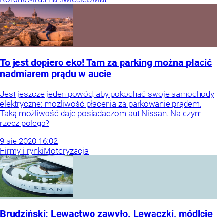
To jest dopiero eko! Tam za parking można płacić
nadmiarem prądu w aucie
Jest jeszcze jeden powód, aby pokochać swoje samochody
elektryczne: możliwość płacenia za parkowanie prądem.
Taką możliwość daje posiadaczom aut Nissan. Na czym
rzecz polega?
9
sie
2020
16:02
Firmy i rynki
Motoryzacja
Brudziński: Lewactwo zawyło. Lewaczki, módlcie