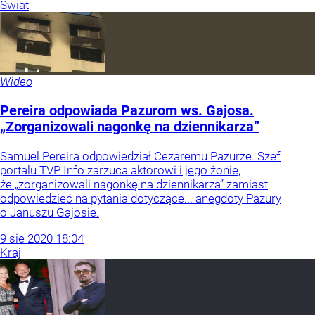
Świat
Wideo
Pereira odpowiada Pazurom ws. Gajosa.
„Zorganizowali nagonkę na dziennikarza”
Samuel Pereira odpowiedział Cezaremu Pazurze. Szef
portalu TVP Info zarzuca aktorowi i jego żonie,
że „zorganizowali nagonkę na dziennikarza” zamiast
odpowiedzieć na pytania dotyczące... anegdoty Pazury
o Januszu Gajosie.
9
sie
2020
18:04
Kraj