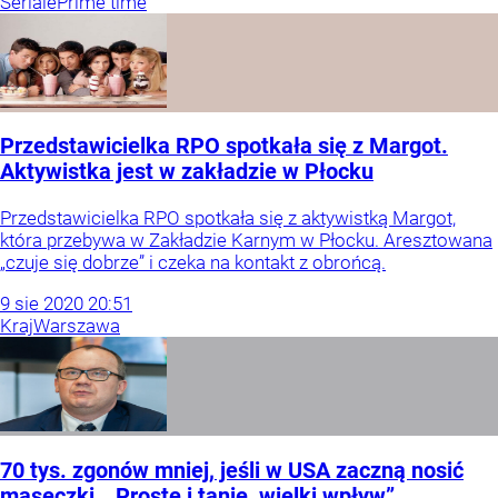
Seriale
Prime time
Przedstawicielka RPO spotkała się z Margot.
Aktywistka jest w zakładzie w Płocku
Przedstawicielka RPO spotkała się z aktywistką Margot,
która przebywa w Zakładzie Karnym w Płocku. Aresztowana
„czuje się dobrze” i czeka na kontakt z obrońcą.
9
sie
2020
20:51
Kraj
Warszawa
70 tys. zgonów mniej, jeśli w USA zaczną nosić
maseczki. „Proste i tanie, wielki wpływ”