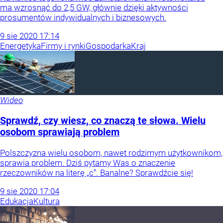
ma wzrosnąć do 2,5 GW, głównie dzięki aktywności
prosumentów indywidualnych i biznesowych.
9
sie
2020
17:14
Energetyka
Firmy i rynki
Gospodarka
Kraj
Wideo
Sprawdź, czy wiesz, co znaczą te słowa. Wielu
osobom sprawiają problem
Polszczyzna wielu osobom, nawet rodzimym użytkownikom,
sprawia problem. Dziś pytamy Was o znaczenie
rzeczowników na literę „c”. Banalne? Sprawdźcie się!
9
sie
2020
17:04
Edukacja
Kultura