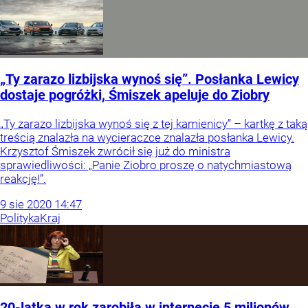
„Ty zarazo lizbijska wynoś się”. Posłanka Lewicy
dostaje pogróżki, Śmiszek apeluje do Ziobry
„Ty zarazo lizbijska wynoś się z tej kamienicy” – kartkę z taką
treścią znalazła na wycieraczce znalazła posłanka Lewicy.
Krzysztof Śmiszek zwrócił się już do ministra
sprawiedliwości: „Panie Ziobro proszę o natychmiastową
reakcję!”.
9
sie
2020
14:47
Polityka
Kraj
20-latka w rok zarobiła w internecie 5 milionów