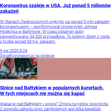
Koronawirus szaleje w USA. Już ponad 5 milionów
zakażeń
W Stanach Zjednoczonych wykryto już ponad 5 mln zakażeń
koronawirusem – poinformował Uniwersytet Johnsa
Hopkinsa w Baltimore. W ciągu ostatniej doby
zarejestrowano 54 203 przypadków. To kolejny dzień z rzędu
z liczbą ponad 50 tys. zakażeń.
9
sie
2020
8:24
Świat
Koronawirus na świecie
Sinice nad Bałtykiem w popularnych kurortach.
W tych miejscach nie można się kąpać
Wakacje nad Bałtykiem i sinice? Zmora turystów powróciła.
Z powodu zakwitu sinic zamkniętych jest kilka kąpielisk,