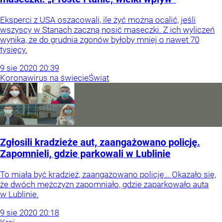
Eksperci z USA oszacowali, ile żyć można ocalić, jeśli
wszyscy w Stanach zaczną nosić maseczki. Z ich wyliczeń
wynika, że do grudnia zgonów byłoby mniej o nawet 70
tysięcy.
9
sie
2020
20:39
Koronawirus na świecie
Świat
Zgłosili kradzieże aut, zaangażowano policję.
Zapomnieli, gdzie parkowali w Lublinie
To miała być kradzież, zaangażowano policję... Okazało się,
że dwóch mężczyzn zapomniało, gdzie zaparkowało auta
w Lublinie.
9
sie
2020
20:18