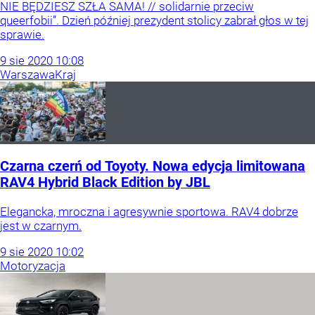
NIE BĘDZIESZ SZŁA SAMA! // solidarnie przeciw
queerfobii”. Dzień później prezydent stolicy zabrał głos w tej
sprawie.
9
sie
2020
10:08
Warszawa
Kraj
Czarna czerń od Toyoty. Nowa edycja limitowana
RAV4 Hybrid Black Edition by JBL
Elegancka, mroczna i agresywnie sportowa. RAV4 dobrze
jest w czarnym.
9
sie
2020
10:02
Motoryzacja