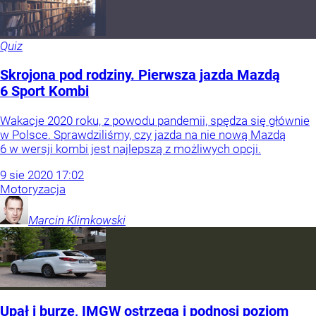
Quiz
Skrojona pod rodziny. Pierwsza jazda Mazdą
6 Sport Kombi
Wakacje 2020 roku, z powodu pandemii, spędza się głównie
w Polsce. Sprawdziliśmy, czy jazda na nie nową Mazdą
6 w wersji kombi jest najlepszą z możliwych opcji.
9
sie
2020
17:02
Motoryzacja
Marcin
Klimkowski
Upał i burze, IMGW ostrzega i podnosi poziom