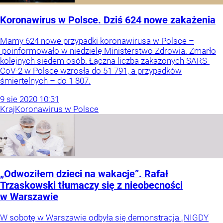
Koronawirus w Polsce. Dziś 624 nowe zakażenia
Mamy 624 nowe przypadki koronawirusa w Polsce –
poinformowało w niedzielę Ministerstwo Zdrowia. Zmarło
kolejnych siedem osób. Łączna liczba zakażonych SARS-
CoV-2 w Polsce wzrosła do 51 791, a przypadków
śmiertelnych – do 1 807.
9
sie
2020
10:31
Kraj
Koronawirus w Polsce
„Odwoziłem dzieci na wakacje”. Rafał
Trzaskowski tłumaczy się z nieobecności
w Warszawie
W sobotę w Warszawie odbyła się demonstracja „NIGDY