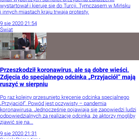
wystartował i kieruje się do Turcji. Tymczasem w Mińsku
i innych miastach kraju trwają protesty.
9
sie
2020
21:54
Świat
Przeszkodził koronawirus, ale są dobre wieści.
Zdjęcia do specjalnego odcinka „Przyjaciół” mają
ruszyć w sierpniu
Po raz kolejny przesunięto kręcenie odcinka specjalnego
„Przyjaciół”. Powód jest oczywisty – pandemia
koronawirusa. Jednocześnie pojawiają się zapowiedzi ludzi
odpowiedzialnych za realizację odcinka, że aktorzy mogliby
zjawić się na...
9
sie
2020
21:31