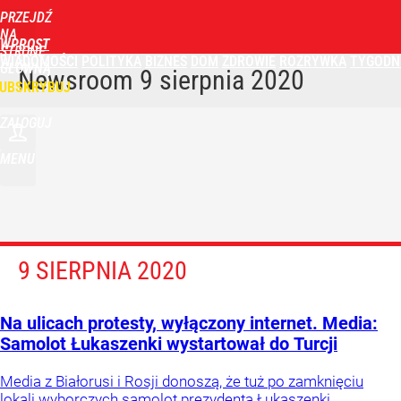
PRZEJDŹ
NA
WPROST
STRONĘ
WIADOMOŚCI
POLITYKA
BIZNES
DOM
ZDROWIE
ROZRYWKA
TYGODN
GŁÓWNĄ
Newsroom
9 sierpnia 2020
UBSKRYBUJ
ZALOGUJ
MENU
9 SIERPNIA 2020
Na ulicach protesty, wyłączony internet. Media:
Samolot Łukaszenki wystartował do Turcji
Media z Białorusi i Rosji donoszą, że tuż po zamknięciu
lokali wyborczych samolot prezydenta Łukaszenki