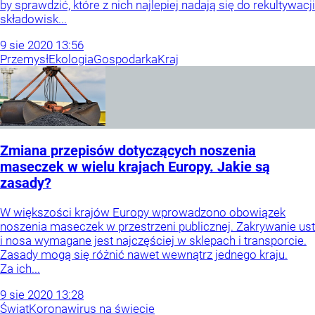
by sprawdzić, które z nich najlepiej nadają się do rekultywacji
składowisk...
9
sie
2020
13:56
Przemysł
Ekologia
Gospodarka
Kraj
Zmiana przepisów dotyczących noszenia
maseczek w wielu krajach Europy. Jakie są
zasady?
W większości krajów Europy wprowadzono obowiązek
noszenia maseczek w przestrzeni publicznej. Zakrywanie ust
i nosa wymagane jest najczęściej w sklepach i transporcie.
Zasady mogą się różnić nawet wewnątrz jednego kraju.
Za ich...
9
sie
2020
13:28
Świat
Koronawirus na świecie