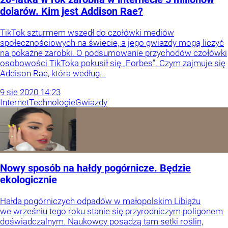
dolarów. Kim jest Addison Rae?
TikTok szturmem wszedł do czołówki mediów
społecznościowych na świecie, a jego gwiazdy mogą liczyć
na pokaźne zarobki. O podsumowanie przychodów czołówki
osobowości TikToka pokusił się „Forbes”. Czym zajmuje się
Addison Rae, która według...
9
sie
2020
14:23
Internet
Technologie
Gwiazdy
Nowy sposób na hałdy pogórnicze. Będzie
ekologicznie
Hałda pogórniczych odpadów w małopolskim Libiążu
we wrześniu tego roku stanie się przyrodniczym poligonem
doświadczalnym. Naukowcy posadzą tam setki roślin,