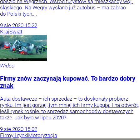
doszło na Węgrzech. Wśród turystów są mieszkańcy woj.
śląskiego. Na Węgry wysłano już autobus – ma zabrać
do Polski tych,...
9
sie
2020
15:22
Kraj
Świat
Wideo
Firmy znów zaczynają kupować. To bardzo dobry
znak
Auta dostawcze – ich sprzedaż – to doskonały probierz
rynku. Im jest gorzej, tym mniej ich firmy kupują. I na odwrót,
jeśli rynek rośnie, to sprzedaż samochodów dostawczych
także. Jak było w lipcu 2020?
9
sie
2020
15:02
Firmy i rynki
Motoryzacja