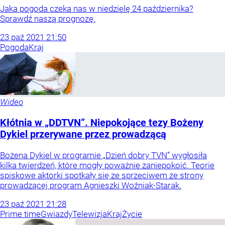
Jaka pogoda czeka nas w niedzielę 24 października?
Sprawdź naszą prognozę.
23
paź
2021
21:50
Pogoda
Kraj
Wideo
Kłótnia w „DDTVN”. Niepokojące tezy Bożeny
Dykiel przerywane przez prowadzącą
Bożena Dykiel w programie „Dzień dobry TVN” wygłosiła
kilka twierdzeń, które mogły poważnie zaniepokoić. Teorie
spiskowe aktorki spotkały się ze sprzeciwem ze strony
prowadzącej program Agnieszki Woźniak-Starak.
23
paź
2021
21:28
Prime time
Gwiazdy
Telewizja
Kraj
Życie