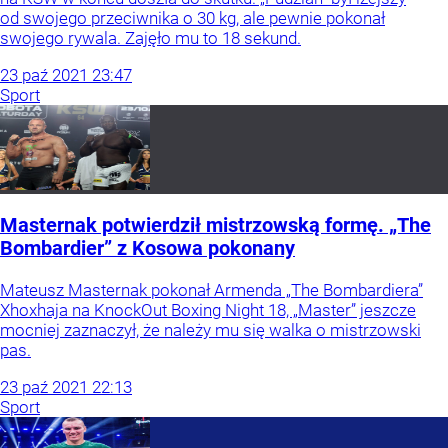
od swojego przeciwnika o 30 kg, ale pewnie pokonał
swojego rywala. Zajęło mu to 18 sekund.
23
paź
2021
23:47
Sport
Masternak potwierdził mistrzowską formę. „The
Bombardier” z Kosowa pokonany
Mateusz Masternak pokonał Armenda „The Bombardiera”
Xhoxhaja na KnockOut Boxing Night 18, „Master” jeszcze
mocniej zaznaczył, że należy mu się walka o mistrzowski
pas.
23
paź
2021
22:13
Sport