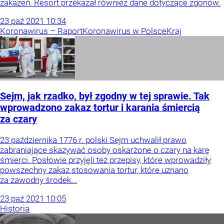
zakażeń. Resort przekazał również dane dotyczące zgonów.
23
paź
2021
10:34
Koronawirus – Raport
Koronawirus w Polsce
Kraj
Sejm, jak rzadko, był zgodny w tej sprawie. Tak
wprowadzono zakaz tortur i karania śmiercią
za czary
23 października 1776 r. polski Sejm uchwalił prawo
zabraniające skazywać osoby oskarżone o czary na karę
śmierci. Posłowie przyjęli też przepisy, które wprowadziły
powszechny zakaz stosowania tortur, które uznano
za zawodny środek...
23
paź
2021
10:05
Historia