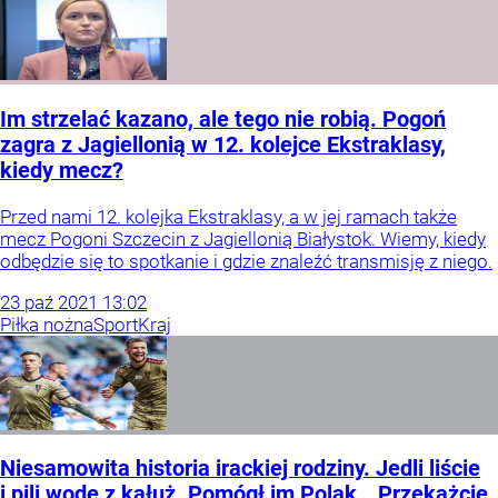
Im strzelać kazano, ale tego nie robią. Pogoń
zagra z Jagiellonią w 12. kolejce Ekstraklasy,
kiedy mecz?
Przed nami 12. kolejka Ekstraklasy, a w jej ramach także
mecz Pogoni Szczecin z Jagiellonią Białystok. Wiemy, kiedy
odbędzie się to spotkanie i gdzie znaleźć transmisję z niego.
23
paź
2021
13:02
Piłka nożna
Sport
Kraj
Niesamowita historia irackiej rodziny. Jedli liście
i pili wodę z kałuż. Pomógł im Polak. „Przekażcie,