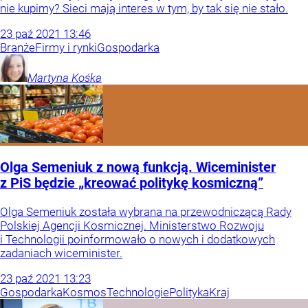
nie kupimy? Sieci mają interes w tym, by tak się nie stało.
23
paź
2021
13:46
Branże
Firmy i rynki
Gospodarka
Martyna
Kośka
Olga Semeniuk z nową funkcją. Wiceminister
z PiS będzie „kreować politykę kosmiczną”
Olga Semeniuk została wybrana na przewodniczącą Rady
Polskiej Agencji Kosmicznej. Ministerstwo Rozwoju
i Technologii poinformowało o nowych i dodatkowych
zadaniach wiceminister.
23
paź
2021
13:23
Gospodarka
Kosmos
Technologie
Polityka
Kraj