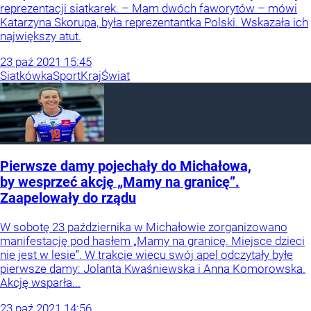
reprezentacji siatkarek. – Mam dwóch faworytów – mówi
Katarzyna Skorupa, była reprezentantka Polski. Wskazała ich
największy atut.
23
paź
2021
15:45
Siatkówka
Sport
Kraj
Świat
Pierwsze damy pojechały do Michałowa,
by wesprzeć akcję „Mamy na granicę”.
Zaapelowały do rządu
W sobotę 23 października w Michałowie zorganizowano
manifestację pod hasłem „Mamy na granicę. Miejsce dzieci
nie jest w lesie”. W trakcie wiecu swój apel odczytały byłe
pierwsze damy: Jolanta Kwaśniewska i Anna Komorowska.
Akcję wsparła...
23
paź
2021
14:56