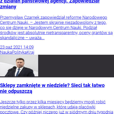
z działań państwowej agencji. Zapowiedział
zmiany
Przemysław Czarnek zapowiedział reformę Narodowego
Centrum Nauki. – Jestem skrajnie niezadowolony z tego,
co się dzieje w Narodowym Centrum Nauki. Podział
środków jest absolutnie nietransparentny, oceny grantów są
skandaliczne – uważa...
23
paź
2021
14:09
Nauka
Polityka
Kraj
Sklepy zamknięte w niedziele? Sieci tak łatwo
nie odpuszczą
Jeszcze tylko przez kilka miesięcy będziemy mogli robić
niedzielne zakupy w sklepach, które udają placówki
pocztowe. Czy później niczego już w siódmym dniu tygodnia