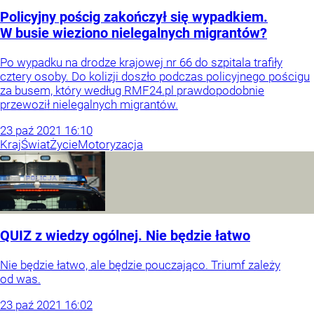
Policyjny pościg zakończył się wypadkiem.
W busie wieziono nielegalnych migrantów?
Po wypadku na drodze krajowej nr 66 do szpitala trafiły
cztery osoby. Do kolizji doszło podczas policyjnego pościgu
za busem, który według RMF24.pl prawdopodobnie
przewoził nielegalnych migrantów.
23
paź
2021
16:10
Kraj
Świat
Życie
Motoryzacja
QUIZ z wiedzy ogólnej. Nie będzie łatwo
Nie będzie łatwo, ale będzie pouczająco. Triumf zależy
od was.
23
paź
2021
16:02