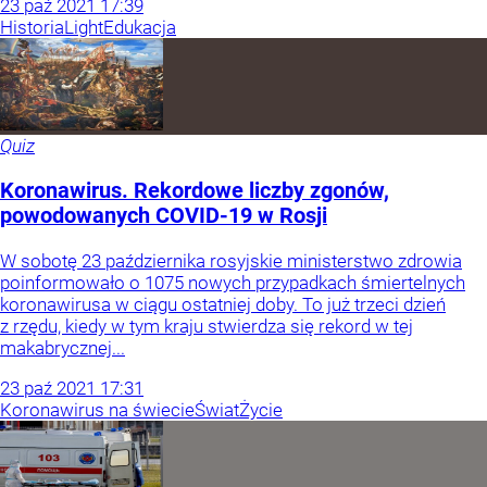
23
paź
2021
17:39
Historia
Light
Edukacja
Quiz
Koronawirus. Rekordowe liczby zgonów,
powodowanych COVID-19 w Rosji
W sobotę 23 października rosyjskie ministerstwo zdrowia
poinformowało o 1075 nowych przypadkach śmiertelnych
koronawirusa w ciągu ostatniej doby. To już trzeci dzień
z rzędu, kiedy w tym kraju stwierdza się rekord w tej
makabrycznej...
23
paź
2021
17:31
Koronawirus na świecie
Świat
Życie