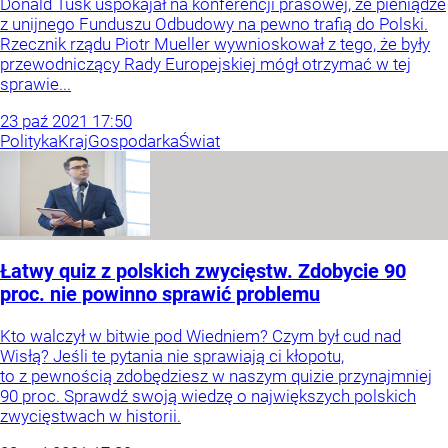
Donald Tusk uspokajał na konferencji prasowej, że pieniądze
z unijnego Funduszu Odbudowy na pewno trafią do Polski.
Rzecznik rządu Piotr Mueller wywnioskował z tego, że były
przewodniczący Rady Europejskiej mógł otrzymać w tej
sprawie...
23
paź
2021
17:50
Polityka
Kraj
Gospodarka
Świat
Łatwy quiz z polskich zwycięstw. Zdobycie 90
proc. nie powinno sprawić problemu
Kto walczył w bitwie pod Wiedniem? Czym był cud nad
Wisłą? Jeśli te pytania nie sprawiają ci kłopotu,
to z pewnością zdobędziesz w naszym quizie przynajmniej
90 proc. Sprawdź swoją wiedzę o największych polskich
zwycięstwach w historii.