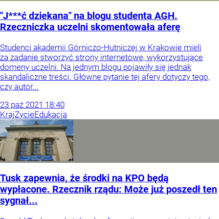
"J***ć dziekana" na blogu studenta AGH.
Rzeczniczka uczelni skomentowała aferę
Studenci akademii Górniczo-Hutniczej w Krakowie mieli
za zadanie stworzyć strony internetowe, wykorzystujące
domeny uczelni. Na jednym blogu pojawiły się jednak
skandaliczne treści. Główne pytanie tej afery dotyczy tego,
czy autor...
23
paź
2021
18:40
Kraj
Życie
Edukacja
Tusk zapewnia, że środki na KPO będą
wypłacone. Rzecznik rządu: Może już poszedł ten
sygnał...