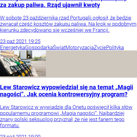
za zakup paliwa. Rząd ujawnił kwoty
W sobotę 23 października rząd Portugalii ogłosił, że będzie
zwracał część kosztów zakupu paliwa. Na krok w podobnym
kierunku zdecydowano się wcześniej we Francji.
23
paź
2021
19:25
Energetyka
Gospodarka
Świat
Motoryzacja
Życie
Polityka
Lew Starowicz wypowiedział się na temat „Magii
nagości”. Jak ocenia kontrowersyjny program?
Lew Starowicz w wywiadzie dla Onetu poświęcił kilka słów
popularnemu programowi „Magia nagości”. Najbardziej
znany polski seksuolog przyznał, że nie jest fanem tego
formatu.
23
paź
2021
19:00