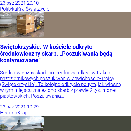
23
paź
2021
20:10
Polityka
Kraj
Świat
Życie
Świętokrzyskie. W kościele odkryto
średniowieczny skarb. „Poszukiwania będą
kontynuowane”
Średniowieczny skarb archeolodzy odkryli w trakcie
październikowych poszukiwań w Zawichoście-Trójcy
(Świętokrzyskie). To kolejne odkrycie po tym, jak wiosną
w tym miejscu znaleziono skarb z prawie 2 tys. monet
piastowskich. Poszukiwania...
23
paź
2021
19:29
Historia
Kraj