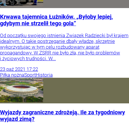
Krwawa tajemnica Łużników. „Byłoby lepiej,
gdybym nie strzelił tego gola”
Od początku swojego istnienia Związek Radziecki był krajem
idealnym. O takie postrzeganie dbały władze, skrzętnie
wykorzystując w tym celu rozbudowany aparat
propagandowy. W ZSRR nie było zła, nie było problemów
i życiowych trudności. W...
23
paź
2021
17:22
Piłka nożna
Sport
Historia
Wyjazdy zagraniczne zdrożeją. Ile za tygodniowy
wyjazd zimą?