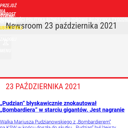
PRZEJDŹ
NA
WPROST
STRONĘ
WIADOMOŚCI
POLITYKA
BIZNES
DOM
ZDROWIE
ROZRYWKA
TYGODN
GŁÓWNĄ
Newsroom
23 października 2021
UBSKRYBUJ
ZALOGUJ
MENU
23 PAŹDZIERNIKA 2021
„Pudzian” błyskawicznie znokautował
„Bombardiera” w starciu gigantów. Jest nagranie
Walka Mariusza Pudzianowskiego z „Bombardierem”
na KSW w końcu doszła do skutku. „Pudzian” był lżejszy