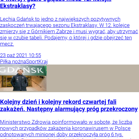
Ekstraklasy?
Lechia Gdańsk to jedno z największych pozytywnych
zaskoczeń trwającego sezonu Ekstraklasy. W 12. kolejce
zmierzy się z Górnikiem Zabrze i musi wygrać, aby utrzymać
się w czubie tabeli. Podajemy, o której i gdzie obejrzeć ten
mecz.
23
paź
2021
10:55
Piłka nożna
Sport
Kraj
Kolejny dzień i kolejny rekord czwartej fali
zakażeń. Następny alarmujący próg przekroczony
Ministerstwo Zdrowia poinformowało w sobotę, że liczba
nowych przypadków zakażenia koronawirusem w Polsce
odnotowanych minionej doby przekroczyła próg 6 tys.