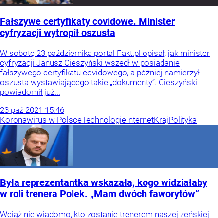
Fałszywe certyfikaty covidowe. Minister
cyfryzacji wytropił oszusta
W sobotę 23 października portal Fakt.pl opisał, jak minister
cyfryzacji Janusz Cieszyński wszedł w posiadanie
fałszywego certyfikatu covidowego, a później namierzył
oszusta wystawiającego takie „dokumenty”. Cieszyński
powiadomił już...
23
paź
2021
15:46
Koronawirus w Polsce
Technologie
Internet
Kraj
Polityka
Była reprezentantka wskazała, kogo widziałaby
w roli trenera Polek. „Mam dwóch faworytów”
Wciąż nie wiadomo, kto zostanie trenerem naszej żeńskiej