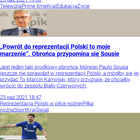
Telewizja
Prime time
Kraj
Edukacja
Życie
„Powrót do reprezentacji Polski to moje
marzenie”. Obrońca przypomina się Sousie
Jest jeden taki środkowy obrońca, którego Paulo Sousa
jeszcze nie sprawdził w reprezentacji Polski, a mógłby się jej
przydać To Marcin Kamiński, który przyznaje, że chciałby
wrócić do zespołu Biało-Czerwonych.
23
paź
2021
18:47
Reprezentacja Polski w piłce nożnej
Piłka
nożna
Sport
Kraj
Świat