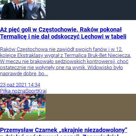
Aż pięć goli w Częstochowie. Raków pokonał
Termalicę i nie dał odskoczyć Lechowi w tabeli
Raków Częstochowa nie zawiódł swoich fanów i w 12.
kolejce Ekstraklasy wygrał z Termalicą Bruk-Bet Nieciecza.
W meczu nie brakowało sędziowskich kontrowersji, choć
ostatecznie nie wpłynęły one na wynik. Widowisko było
naprawdę dobre, bo...
23
paź
2021
14:34
Piłka nożna
Sport
Kraj
Przemysław Czarnek „skrajnie niezadowolony”