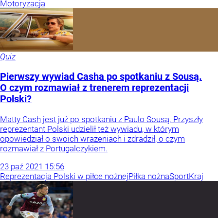
Motoryzacja
Quiz
Pierwszy wywiad Casha po spotkaniu z Sousą.
O czym rozmawiał z trenerem reprezentacji
Polski?
Matty Cash jest już po spotkaniu z Paulo Sousą. Przyszły
reprezentant Polski udzielił też wywiadu, w którym
opowiedział o swoich wrażeniach i zdradził, o czym
rozmawiał z Portugalczykiem.
23
paź
2021
15:56
Reprezentacja Polski w piłce nożnej
Piłka nożna
Sport
Kraj