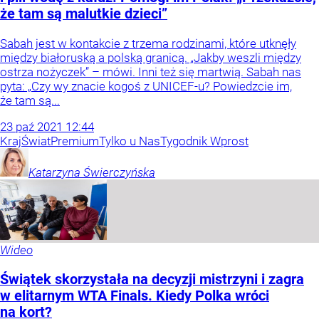
że tam są malutkie dzieci”
Sabah jest w kontakcie z trzema rodzinami, które utknęły
między białoruską a polską granicą. „Jakby weszli między
ostrza nożyczek” – mówi. Inni też się martwią. Sabah nas
pyta: „Czy wy znacie kogoś z UNICEF-u? Powiedzcie im,
że tam są...
23
paź
2021
12:44
Kraj
Świat
Premium
Tylko u Nas
Tygodnik Wprost
Katarzyna
Świerczyńska
Wideo
Świątek skorzystała na decyzji mistrzyni i zagra
w elitarnym WTA Finals. Kiedy Polka wróci
na kort?