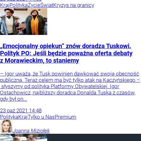
Kraj
Polityka
Życie
Świat
Kryzys na granicy
„Emocjonalny opiekun” znów doradza Tuskowi.
Polityk PO: Jeśli będzie poważna oferta debaty
z Morawieckim, to staniemy
– Igor uważa, że Tusk powinien dawkować swoją obecność
publiczną. Teraz celem ma być tylko atak na Kaczyńskiego –
słyszymy od polityka Platformy Obywatelskiej. Igor
Ostachowicz, najbliższy doradca Donalda Tuska z czasów,
gdy był on...
23
paź
2021
14:48
Polityka
Kraj
Tylko u Nas
Premium
Joanna
Miziołek