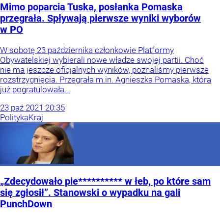
Mimo poparcia Tuska, posłanka Pomaska
przegrała. Spływają pierwsze wyniki wyborów
w PO
W sobotę 23 października członkowie Platformy
Obywatelskiej wybierali nowe władze swojej partii. Choć
nie ma jeszcze oficjalnych wyników, poznaliśmy pierwsze
rozstrzygnięcia. Przegrała m.in. Agnieszka Pomaska, która
już pogratulowała...
23
paź
2021
20:35
Polityka
Kraj
„Zdecydowało pie********** w łeb, po które sam
się zgłosił”. Stanowski o wypadku na gali
PunchDown