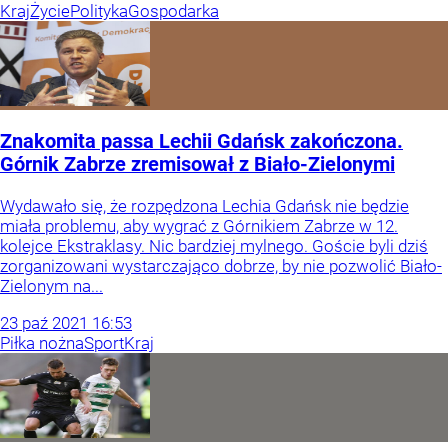
Kraj
Życie
Polityka
Gospodarka
Znakomita passa Lechii Gdańsk zakończona.
Górnik Zabrze zremisował z Biało-Zielonymi
Wydawało się, że rozpędzona Lechia Gdańsk nie będzie
miała problemu, aby wygrać z Górnikiem Zabrze w 12.
kolejce Ekstraklasy. Nic bardziej mylnego. Goście byli dziś
zorganizowani wystarczająco dobrze, by nie pozwolić Biało-
Zielonym na...
23
paź
2021
16:53
Piłka nożna
Sport
Kraj