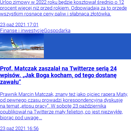
Urlop zimowy w 2022 roku będzie kosztował średnio o 12
procent więcej niż przed rokiem. Odpowiadają za to przede
wszystkim rosnące ceny paliw i słabnąca złotówka.
23
paź
2021
17:01
Finanse i inwestycje
Gospodarka
Prof. Matczak zaszalał na Twitterze serią 24
wpisów. „Jak Boga kocham, od tego dostanę
zawału”
Prawnik Marcin Matczak, znany też jako ojciec rapera Maty,
od pewnego czasu prowadzi korespondencyjną dyskusję
na temat „etosu pracy”. W sobotę 23 października
opublikował na Twitterze mały felieton, co jest niezwykłe,
biorąc pod uwagę...
23
paź
2021
16:56