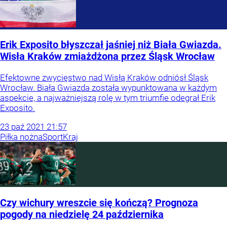
Erik Exposito błyszczał jaśniej niż Biała Gwiazda.
Wisła Kraków zmiażdżona przez Śląsk Wrocław
Efektowne zwycięstwo nad Wisłą Kraków odniósł Śląsk
Wrocław. Biała Gwiazda została wypunktowana w każdym
aspekcie, a najważniejszą rolę w tym triumfie odegrał Erik
Exposito.
23
paź
2021
21:57
Piłka nożna
Sport
Kraj
Czy wichury wreszcie się kończą? Prognoza
pogody na niedzielę 24 października