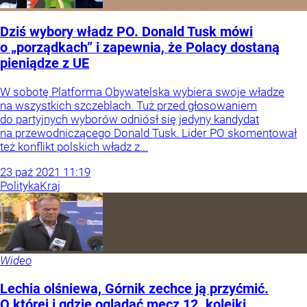
Dziś wybory władz PO. Donald Tusk mówi
o „porządkach” i zapewnia, że Polacy dostaną
pieniądze z UE
W sobotę Platforma Obywatelska wybiera swoje władze
na wszystkich szczeblach. Tuż przed głosowaniem
do partyjnych wyborów odniósł się jedyny kandydat
na przewodniczącego Donald Tusk. Lider PO skomentował
też konflikt polskich władz z...
23
paź
2021
11:19
Polityka
Kraj
Wideo
Lechia olśniewa, Górnik zechce ją przyćmić.
O której i gdzie oglądać mecz 12. kolejki