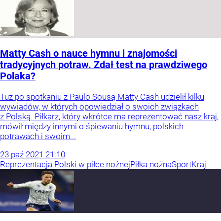
Matty Cash o nauce hymnu i znajomości
tradycyjnych potraw. Zdał test na prawdziwego
Polaka?
Tuż po spotkaniu z Paulo Sousą Matty Cash udzielił kilku
wywiadów, w których opowiedział o swoich związkach
z Polską. Piłkarz, który wkrótce ma reprezentować nasz kraj,
mówił między innymi o śpiewaniu hymnu, polskich
potrawach i swoim...
23
paź
2021
21:10
Reprezentacja Polski w piłce nożnej
Piłka nożna
Sport
Kraj