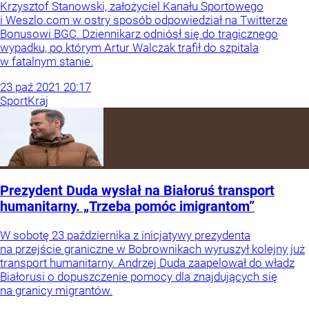
Krzysztof Stanowski, założyciel Kanału Sportowego
i Weszlo.com w ostry sposób odpowiedział na Twitterze
Bonusowi BGC. Dziennikarz odniósł się do tragicznego
wypadku, po którym Artur Walczak trafił do szpitala
w fatalnym stanie.
23
paź
2021
20:17
Sport
Kraj
Prezydent Duda wysłał na Białoruś transport
humanitarny. „Trzeba pomóc imigrantom”
W sobotę 23 października z inicjatywy prezydenta
na przejście graniczne w Bobrownikach wyruszył kolejny już
transport humanitarny. Andrzej Duda zaapelował do władz
Białorusi o dopuszczenie pomocy dla znajdujących się
na granicy migrantów.