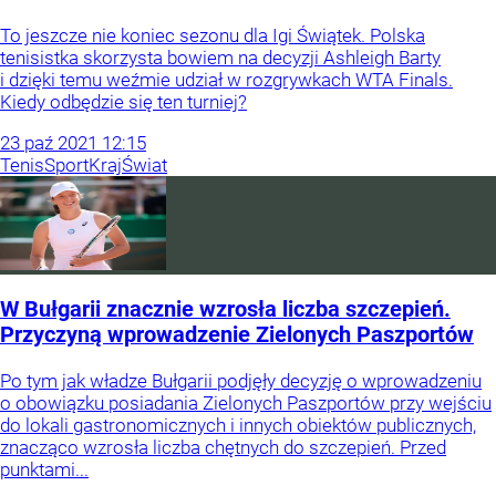
To jeszcze nie koniec sezonu dla Igi Świątek. Polska
tenisistka skorzysta bowiem na decyzji Ashleigh Barty
i dzięki temu weźmie udział w rozgrywkach WTA Finals.
Kiedy odbędzie się ten turniej?
23
paź
2021
12:15
Tenis
Sport
Kraj
Świat
W Bułgarii znacznie wzrosła liczba szczepień.
Przyczyną wprowadzenie Zielonych Paszportów
Po tym jak władze Bułgarii podjęły decyzję o wprowadzeniu
o obowiązku posiadania Zielonych Paszportów przy wejściu
do lokali gastronomicznych i innych obiektów publicznych,
znacząco wzrosła liczba chętnych do szczepień. Przed
punktami...