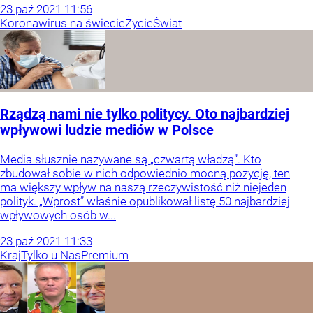
23
paź
2021
11:56
Koronawirus na świecie
Życie
Świat
Rządzą nami nie tylko politycy. Oto najbardziej
wpływowi ludzie mediów w Polsce
Media słusznie nazywane są „czwartą władzą”. Kto
zbudował sobie w nich odpowiednio mocną pozycję, ten
ma większy wpływ na naszą rzeczywistość niż niejeden
polityk. „Wprost” właśnie opublikował listę 50 najbardziej
wpływowych osób w...
23
paź
2021
11:33
Kraj
Tylko u Nas
Premium