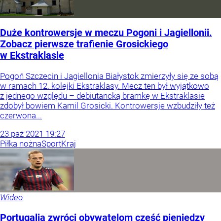
Duże kontrowersje w meczu Pogoni i Jagiellonii.
Zobacz pierwsze trafienie Grosickiego
w Ekstraklasie
Pogoń Szczecin i Jagiellonia Białystok zmierzyły się ze sobą
w ramach 12. kolejki Ekstraklasy. Mecz ten był wyjątkowo
z jednego względu – debiutancką bramkę w Ekstraklasie
zdobył bowiem Kamil Grosicki. Kontrowersje wzbudziły też
czerwona...
23
paź
2021
19:27
Piłka nożna
Sport
Kraj
Wideo
Portugalia zwróci obywatelom część pieniędzy