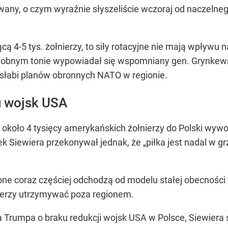
any, o czym wyraźnie słyszeliście wczoraj od naczelneg
cą 4-5 tys. żołnierzy, to siły rotacyjne nie mają wpływ
obnym tonie wypowiadał się wspomniany gen. Grynkewic
osłabi planów obronnych NATO w regionie.
u wojsk USA
 około 4 tysięcy amerykańskich żołnierzy do Polski wywo
iewiera przekonywał jednak, że „piłka jest nadal w grz
ne coraz częściej odchodzą od modelu stałej obecnośc
nierzy utrzymywać poza regionem.
 Trumpa o braku redukcji wojsk USA w Polsce, Siewiera st