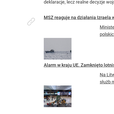
deklaracje, lecz realne decyzje wo
MSZ reaguje na działania Izraela
Minist
polskic
Alarm w kraju UE. Zamknięto lot
Na Lit
służb m