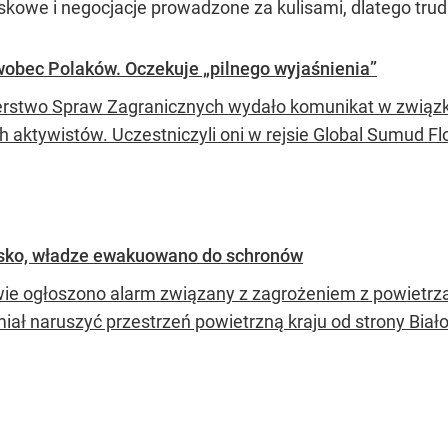
jskowe i negocjacje prowadzone za kulisami, dlatego tru
 wobec Polaków. Oczekuje „pilnego wyjaśnienia”
erstwo Spraw Zagranicznych wydało komunikat w związku
h aktywistów. Uczestniczyli oni w rejsie Global Sumud Flo
nisko, władze ewakuowano do schronów
wie ogłoszono alarm związany z zagrożeniem z powietrza
iał naruszyć przestrzeń powietrzną kraju od strony Biało