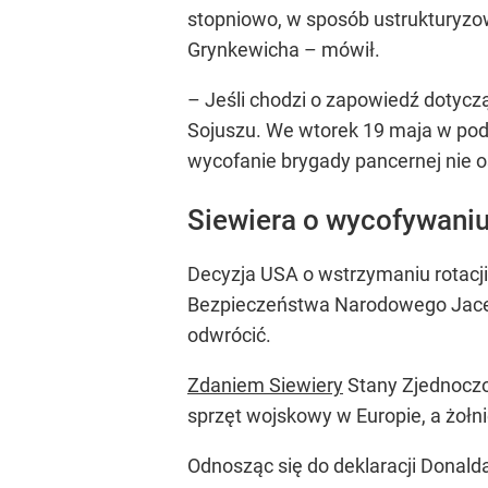
stopniowo, w sposób ustrukturyzow
Grynkewicha – mówił.
– Jeśli chodzi o zapowiedź dotyczą
Sojuszu. We wtorek 19 maja w pod
wycofanie brygady pancernej nie 
Siewiera o wycofywani
Decyzja USA o wstrzymaniu rotacji
Bezpieczeństwa Narodowego Jacek S
odwrócić.
Zdaniem Siewiery
Stany Zjednoczo
sprzęt wojskowy w Europie, a żoł
Odnosząc się do deklaracji Donalda