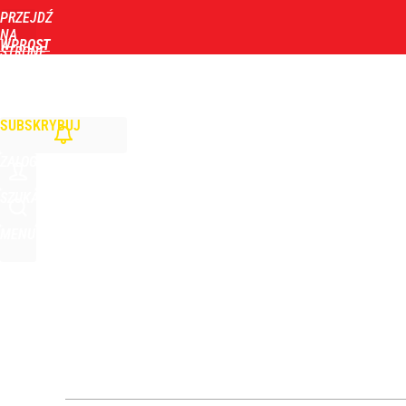
PRZEJDŹ
Udostępnij
1
Skomentuj
NA
WPROST
STRONĘ
GŁÓWNĄ
WIADOMOŚCI
POLITYKA
BIZNES
DOM
ZDROWIE
ROZRYWKA
TYGOD
Zełenski mógłby stracić władzę? Najnowszy sonda
SUBSKRYBUJ
1
ZALOGUJ
Gen. Pawlikowski: Przywiozłem cenną lekcję z Dani
SZUKAJ
MENU
2
Szykuje się przełom? Donald Trump mówił o „pewny
dodaj