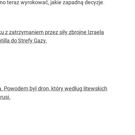
dno teraz wyrokować, jakie zapadną decyzje.
 z zatrzymaniem przez siły zbrojne Izraela
tilla do Strefy Gazy.
. Powodem był dron, który według litewskich
rusi.