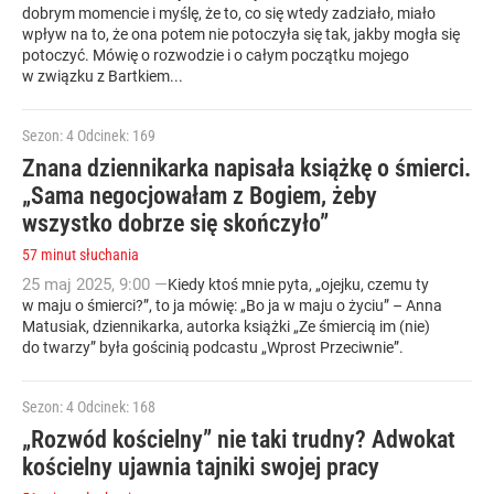
dobrym momencie i myślę, że to, co się wtedy zadziało, miało
wpływ na to, że ona potem nie potoczyła się tak, jakby mogła się
potoczyć. Mówię o rozwodzie i o całym początku mojego
w związku z Bartkiem...
Sezon: 4
Odcinek: 169
Znana dziennikarka napisała książkę o śmierci.
„Sama negocjowałam z Bogiem, żeby
wszystko dobrze się skończyło”
57 minut słuchania
25
maj
2025
,
9:00
—
Kiedy ktoś mnie pyta, „ojejku, czemu ty
w maju o śmierci?”, to ja mówię: „Bo ja w maju o życiu” – Anna
Matusiak, dziennikarka, autorka książki „Ze śmiercią im (nie)
do twarzy” była gościnią podcastu „Wprost Przeciwnie”.
Sezon: 4
Odcinek: 168
„Rozwód kościelny” nie taki trudny? Adwokat
kościelny ujawnia tajniki swojej pracy