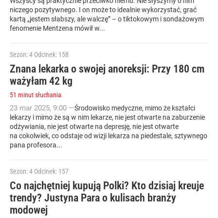
Wszyscy są praktycznie przeciwko niemu. Nie słyszymy o nim
niczego pozytywnego. I on może to idealnie wykorzystać, grać
kartą „jestem słabszy, ale walczę” – o tiktokowym i sondażowym
fenomenie Mentzena mówił w...
Sezon: 4
Odcinek: 158
Znana lekarka o swojej anoreksji: Przy 180 cm
ważyłam 42 kg
51 minut słuchania
23
mar
2025
,
9:00
—
Środowisko medyczne, mimo że kształci
lekarzy i mimo że są w nim lekarze, nie jest otwarte na zaburzenie
odżywiania, nie jest otwarte na depresję, nie jest otwarte
na cokolwiek, co odstaje od wizji lekarza na piedestale, sztywnego
pana profesora...
Sezon: 4
Odcinek: 157
Co najchętniej kupują Polki? Kto dzisiaj kreuje
trendy? Justyna Para o kulisach branży
modowej