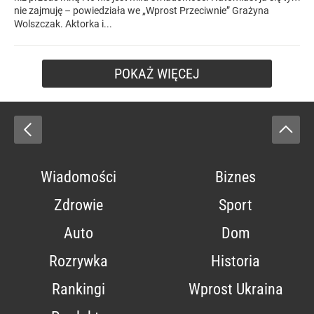
nie zajmuję – powiedziała we „Wprost Przeciwnie” Grażyna
Wolszczak. Aktorka i...
POKAŻ WIĘCEJ
Wiadomości
Biznes
Zdrowie
Sport
Auto
Dom
Rozrywka
Historia
Rankingi
Wprost Ukraina