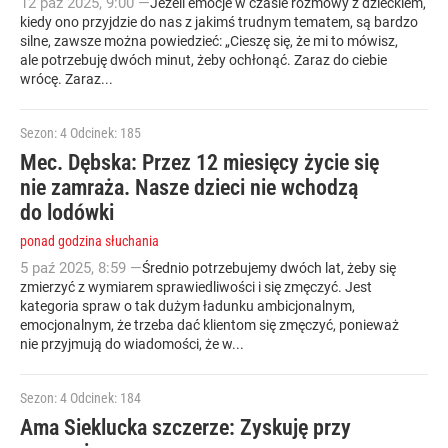
12
paź
2025
,
9:00
—
Jeżeli emocje w czasie rozmowy z dzieckiem,
kiedy ono przyjdzie do nas z jakimś trudnym tematem, są bardzo
silne, zawsze można powiedzieć: „Cieszę się, że mi to mówisz,
ale potrzebuję dwóch minut, żeby ochłonąć. Zaraz do ciebie
wrócę. Zaraz...
Sezon: 4
Odcinek: 185
Mec. Dębska: Przez 12 miesięcy życie się
nie zamraża. Nasze dzieci nie wchodzą
do lodówki
ponad godzina słuchania
5
paź
2025
,
8:59
—
Średnio potrzebujemy dwóch lat, żeby się
zmierzyć z wymiarem sprawiedliwości i się zmęczyć. Jest
kategoria spraw o tak dużym ładunku ambicjonalnym,
emocjonalnym, że trzeba dać klientom się zmęczyć, ponieważ
nie przyjmują do wiadomości, że w...
Sezon: 4
Odcinek: 184
Ama Sieklucka szczerze: Zyskuję przy