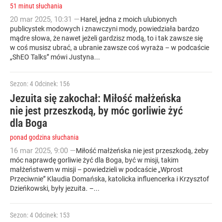
51 minut słuchania
20
mar
2025
,
10:31
—
Harel, jedna z moich ulubionych
publicystek modowych i znawczyni mody, powiedziała bardzo
mądre słowa, że nawet jeżeli gardzisz modą, to i tak zawsze się
w coś musisz ubrać, a ubranie zawsze coś wyraża – w podcaście
„ShEO Talks” mówi Justyna...
Sezon: 4
Odcinek: 156
Jezuita się zakochał: Miłość małżeńska
nie jest przeszkodą, by móc gorliwie żyć
dla Boga
ponad godzina słuchania
16
mar
2025
,
9:00
—
Miłość małżeńska nie jest przeszkodą, żeby
móc naprawdę gorliwie żyć dla Boga, być w misji, takim
małżeństwem w misji – powiedzieli w podcaście „Wprost
Przeciwnie” Klaudia Domańska, katolicka influencerka i Krzysztof
Dzieńkowski, były jezuita. –...
Sezon: 4
Odcinek: 153