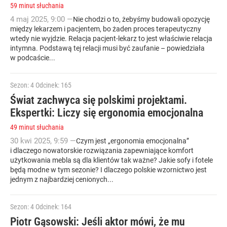
59 minut słuchania
4
maj
2025
,
9:00
—
Nie chodzi o to, żebyśmy budowali opozycję
między lekarzem i pacjentem, bo żaden proces terapeutyczny
wtedy nie wyjdzie. Relacja pacjent-lekarz to jest właściwie relacja
intymna. Podstawą tej relacji musi być zaufanie – powiedziała
w podcaście...
Sezon: 4
Odcinek: 165
Świat zachwyca się polskimi projektami.
Ekspertki: Liczy się ergonomia emocjonalna
49 minut słuchania
30
kwi
2025
,
9:59
—
Czym jest „ergonomia emocjonalna”
i dlaczego nowatorskie rozwiązania zapewniające komfort
użytkowania mebla są dla klientów tak ważne? Jakie sofy i fotele
będą modne w tym sezonie? I dlaczego polskie wzornictwo jest
jednym z najbardziej cenionych...
Sezon: 4
Odcinek: 164
Piotr Gąsowski: Jeśli aktor mówi, że mu