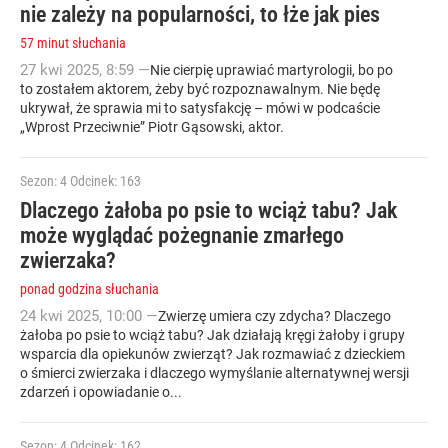
nie zależy na popularności, to łże jak pies
57 minut słuchania
27
kwi
2025
,
8:59
—
Nie cierpię uprawiać martyrologii, bo po
to zostałem aktorem, żeby być rozpoznawalnym. Nie będę
ukrywał, że sprawia mi to satysfakcję – mówi w podcaście
„Wprost Przeciwnie” Piotr Gąsowski, aktor.
Sezon: 4
Odcinek: 163
Dlaczego żałoba po psie to wciąż tabu? Jak
może wyglądać pożegnanie zmarłego
zwierzaka?
ponad godzina słuchania
24
kwi
2025
,
10:00
—
Zwierzę umiera czy zdycha? Dlaczego
żałoba po psie to wciąż tabu? Jak działają kręgi żałoby i grupy
wsparcia dla opiekunów zwierząt? Jak rozmawiać z dzieckiem
o śmierci zwierzaka i dlaczego wymyślanie alternatywnej wersji
zdarzeń i opowiadanie o...
Sezon: 4
Odcinek: 162