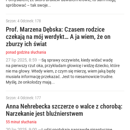
spróbować – tak swoje...
Sezon: 4
Odcinek: 178
Prof. Marzena Dębska: Czasem rodzice
czekają na mój werdykt… A ja wiem, że on
zburzy ich świat
ponad godzina słuchania
27
lip
2025
,
8:59
—
Są sprawy oczywiste, kiedy widać wadę
na pierwszy rzut oka, przykładam głowicę i widzę dziecko, które
nie ma głowy. Wtedy wiem, z czym się mierzę, wiem jaką będę
musiała informację przekazać. Jest to niesamowicie trudne.
Myślę, że onkolodzy mają...
Sezon: 4
Odcinek: 177
Anna Nehrebecka szczerze o walce z chorobą:
Narzekanie jest bluźnierstwem
55 minut słuchania
20
lip
2025
,
9:00
—
Ludzi spotykają naprawdę gigantyczne