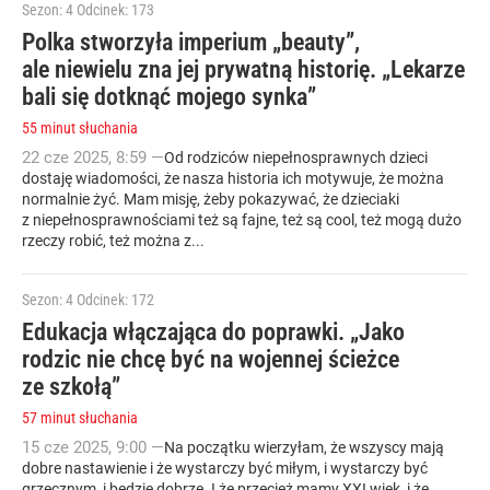
Sezon: 4
Odcinek: 173
Polka stworzyła imperium „beauty”,
ale niewielu zna jej prywatną historię. „Lekarze
bali się dotknąć mojego synka”
55 minut słuchania
22
cze
2025
,
8:59
—
Od rodziców niepełnosprawnych dzieci
dostaję wiadomości, że nasza historia ich motywuje, że można
normalnie żyć. Mam misję, żeby pokazywać, że dzieciaki
z niepełnosprawnościami też są fajne, też są cool, też mogą dużo
rzeczy robić, też można z...
Sezon: 4
Odcinek: 172
Edukacja włączająca do poprawki. „Jako
rodzic nie chcę być na wojennej ścieżce
ze szkołą”
57 minut słuchania
15
cze
2025
,
9:00
—
Na początku wierzyłam, że wszyscy mają
dobre nastawienie i że wystarczy być miłym, i wystarczy być
grzecznym, i będzie dobrze. I że przecież mamy XXI wiek, i że