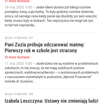
51 minut słuchania
18
maj
2025
,
9:00
—
Jeden klient dostarczył bilingi rozmów
pomiędzy żoną, a jej matką. To były godziny rozmów dziennie,
sms-y, od samego rana kiedy panie się obudziły, po sam wieczór,
kiedy znowu były w łóżkach. Ten mężczyzna nie mógł tak żyć,
to był tak naprawdę...
Sezon: 4
Odcinek: 167
Pani Zuzia próbuje odczarować matmę:
Pierwszy rok w szkole jest stracony
55 minut słuchania
11
maj
2025
,
9:00
—
Jeżeli dzieci nie są wybitne w przedmiotach
szkolnych, to nie znaczy, że nie mają wybitnych postaw
społecznych, wybitnej wrażliwości – o systemowych problemach
z nauczaniem matematyki w podcaście „Wprost Przeciwnie”
mówiła dr Zuzanna...
Sezon: 4
Odcinek: 166
Izabela Leszczyna: Ustawy nie zmieniają ludzi