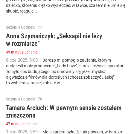
dziecko, któremu ciężko wysiedzieć w ławce, czasem nie umie się
skupić, reaguje...
Sezon: 4
Odcinek: 171
Anna Szymańczyk: „Seksapil nie leży
w rozmiarze”
49 minut słuchania
8
cze
2025
,
9:00
—
Bardzo mi pomogło zaufanie, którym
obdarzyli mnie producenci „Lady Love”, stacja, reżyser, operator...
To było coś budującego, bo umówmy się, jeżeli myślisz
o gwieździe filmów dla dorosłych i chcesz zobaczyć „laskę”,
to wybierasz raczej kobietę w...
Sezon: 4
Odcinek: 170
Tamara Arciuch: W pewnym sensie zostałam
zniszczona
47 minut słuchania
1
cze
2025
,
8:59
—
Moja kariera była, że tak powiem, w bardzo