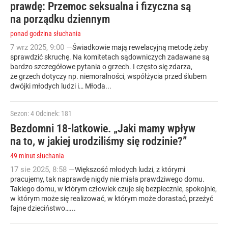
prawdę: Przemoc seksualna i fizyczna są
na porządku dziennym
ponad godzina słuchania
7
wrz
2025
,
9:00
—
Świadkowie mają rewelacyjną metodę żeby
sprawdzić skruchę. Na komitetach sądowniczych zadawane są
bardzo szczegółowe pytania o grzech. I często się zdarza,
że grzech dotyczy np. niemoralności, współżycia przed ślubem
dwójki młodych ludzi i… Młoda...
Sezon: 4
Odcinek: 181
Bezdomni 18-latkowie. „Jaki mamy wpływ
na to, w jakiej urodziliśmy się rodzinie?”
49 minut słuchania
17
sie
2025
,
8:58
—
Większość młodych ludzi, z którymi
pracujemy, tak naprawdę nigdy nie miała prawdziwego domu.
Takiego domu, w którym człowiek czuje się bezpiecznie, spokojnie,
w którym może się realizować, w którym może dorastać, przeżyć
fajne dzieciństwo…...