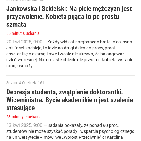
Jankowska i Sekielski: Na picie mężczyzn jest
przyzwolenie. Kobieta pijąca to po prostu
szmata
55 minut słuchania
20
kwi
2025
,
9:00
—
Każdy widział narąbanego brata, ojca, syna.
Jak facet zachleje, to idzie na drugi dzień do pracy, prosi
asystentkę o czarną kawę i wcale nie ukrywa, że balangował
dzień wcześniej. Natomiast kobiecie nie przystoi. Kobieta wstanie
rano, usmaży...
Sezon: 4
Odcinek: 161
Depresja studenta, zwątpienie doktorantki.
Wiceministra: Bycie akademikiem jest szalenie
stresujące
53 minuty słuchania
13
kwi
2025
,
9:00
—
Badania pokazały, że ponad 60 proc.
studentów nie może uzyskać porady i wsparcia psychologicznego
na uniwersytecie – mówi we „Wprost Przeciwnie” dr Karolina