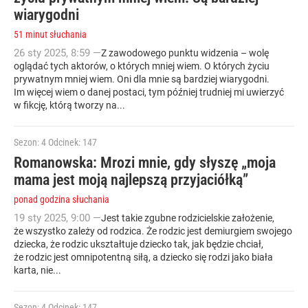
wiarygodni
51 minut słuchania
26
sty
2025
,
8:59
—
Z zawodowego punktu widzenia – wolę
oglądać tych aktorów, o których mniej wiem. O których życiu
prywatnym mniej wiem. Oni dla mnie są bardziej wiarygodni.
Im więcej wiem o danej postaci, tym później trudniej mi uwierzyć
w fikcję, którą tworzy na...
Sezon: 4
Odcinek: 147
Romanowska: Mrozi mnie, gdy słyszę „moja
mama jest moją najlepszą przyjaciółką”
ponad godzina słuchania
19
sty
2025
,
9:00
—
Jest takie zgubne rodzicielskie założenie,
że wszystko zależy od rodzica. Że rodzic jest demiurgiem swojego
dziecka, że rodzic ukształtuje dziecko tak, jak będzie chciał,
że rodzic jest omnipotentną siłą, a dziecko się rodzi jako biała
karta, nie...
Sezon: 4
Odcinek: 147