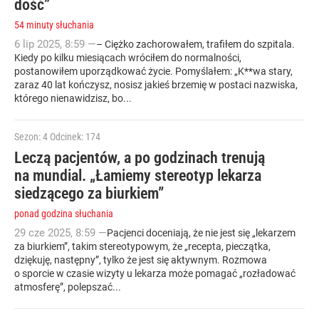
dość”
54 minuty słuchania
6
lip
2025
,
8:59
—
– Ciężko zachorowałem, trafiłem do szpitala.
Kiedy po kilku miesiącach wróciłem do normalności,
postanowiłem uporządkować życie. Pomyślałem: „K**wa stary,
zaraz 40 lat kończysz, nosisz jakieś brzemię w postaci nazwiska,
którego nienawidzisz, bo...
Sezon: 4
Odcinek: 174
Leczą pacjentów, a po godzinach trenują
na mundial. „Łamiemy stereotyp lekarza
siedzącego za biurkiem”
ponad godzina słuchania
29
cze
2025
,
8:59
—
Pacjenci doceniają, że nie jest się „lekarzem
za biurkiem”, takim stereotypowym, że „recepta, pieczątka,
dziękuję, następny”, tylko że jest się aktywnym. Rozmowa
o sporcie w czasie wizyty u lekarza może pomagać „rozładować
atmosferę”, polepszać...