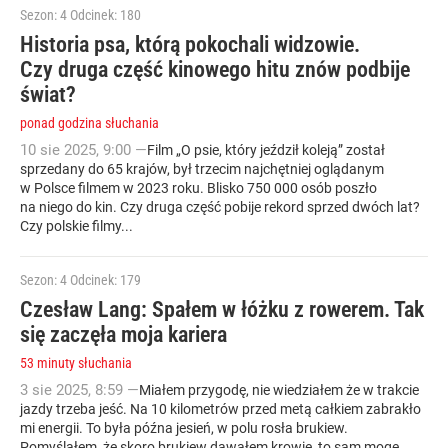
Sezon: 4
Odcinek: 180
Historia psa, którą pokochali widzowie.
Czy druga część kinowego hitu znów podbije
świat?
ponad godzina słuchania
10
sie
2025
,
9:00
—
Film „O psie, który jeździł koleją” został
sprzedany do 65 krajów, był trzecim najchętniej oglądanym
w Polsce filmem w 2023 roku. Blisko 750 000 osób poszło
na niego do kin. Czy druga część pobije rekord sprzed dwóch lat?
Czy polskie filmy...
Sezon: 4
Odcinek: 179
Czesław Lang: Spałem w łóżku z rowerem. Tak
się zaczęła moja kariera
53 minuty słuchania
3
sie
2025
,
8:59
—
Miałem przygodę, nie wiedziałem że w trakcie
jazdy trzeba jeść. Na 10 kilometrów przed metą całkiem zabrakło
mi energii. To była późna jesień, w polu rosła brukiew.
Pomyślałem, że skoro brukiew dawałem krowie, to sam mogę