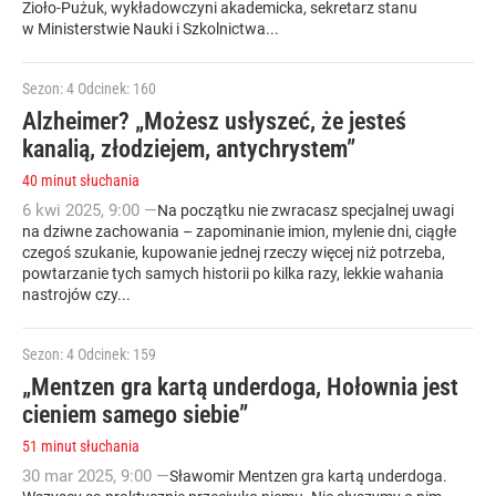
Zioło-Pużuk, wykładowczyni akademicka, sekretarz stanu
w Ministerstwie Nauki i Szkolnictwa...
Sezon: 4
Odcinek: 160
Alzheimer? „Możesz usłyszeć, że jesteś
kanalią, złodziejem, antychrystem”
40 minut słuchania
6
kwi
2025
,
9:00
—
Na początku nie zwracasz specjalnej uwagi
na dziwne zachowania – zapominanie imion, mylenie dni, ciągłe
czegoś szukanie, kupowanie jednej rzeczy więcej niż potrzeba,
powtarzanie tych samych historii po kilka razy, lekkie wahania
nastrojów czy...
Sezon: 4
Odcinek: 159
„Mentzen gra kartą underdoga, Hołownia jest
cieniem samego siebie”
51 minut słuchania
30
mar
2025
,
9:00
—
Sławomir Mentzen gra kartą underdoga.