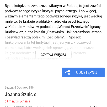
Bycie księdzem, zwłaszcza wikarym w Polsce, to jest zawód
podwyższonego ryzyka kryzysu psychicznego. I co więcej,
ważnym elementem tego podwyższonego ryzyka, jest według
mnie to, że brakuje profilaktyki zdrowia psychicznego
w Kościele – mówi w podcaście „Wprost Przeciwnie” Ignacy
Dudkiewicz, autor książki „Pastwisko. Jak przeszłość, strach
i bezwład rządzą polskim Kościołem". – Sposób
funkcjonowania tej instytucji jest jednym z kluczowych
elementów, które według nich sprawiają, że po pierwsze
księża odchodzą z kapłaństwa, a niektórzy niestety
CZYTAJ WIĘCEJ
odchodzą z tego świata – dodaje.
Czytaj także
UDOSTĘPNIJ
Ignacy Dudkiewicz: Mieliśmy serię samobójstw księży.
Biskupi z tym niewiele zrobili
Sezon: 4
Odcinek: 186
Joanna Szulc o
59 minut słuchania