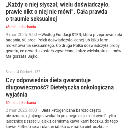
„Każdy o niej słyszał, wielu doświadczyło,
prawie nikt o niej nie mówi”. Cała prawda
o traumie seksualnej
48 minut słuchania
9
mar
2025
,
9:00
—
Według Fundacji STER, która przeprowadzała
badania, 90 proc. Polek doświadczyło jednej lub kilku form
molestowania seksualnego. Co druga Polka doświadczyła próby
gwałtu, co czwarta została zgwałcona, także wielokrotnie – mówi
Małgorzata Bajko,...
Sezon: 4
Odcinek: 152
Czy odpowiednia dieta gwarantuje
długowieczność? Dietetyczka onkologiczna
wyjaśnia
59 minut słuchania
2
mar
2025
,
9:00
—
Dieta ketogeniczna bardzo często
nie oznacza „fajnego awokado polanego olejem lnianym”, tylko
jajecznicę z sześciu jajek z ośmioma kawałkami boczku, do tego
kawał żółtego sera i plaster jabłka czy natka pietruszki… –