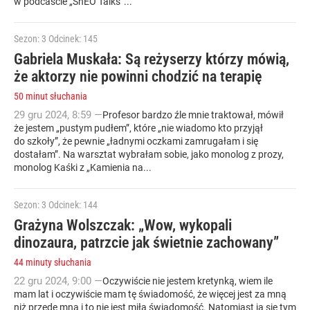
w podcaście „ShEO Talks”...
Sezon: 3
Odcinek: 145
Gabriela Muskała: Są reżyserzy którzy mówią,
że aktorzy nie powinni chodzić na terapię
50 minut słuchania
29
gru
2024
,
8:59
—
Profesor bardzo źle mnie traktował, mówił
że jestem „pustym pudłem”, które „nie wiadomo kto przyjął
do szkoły”, że pewnie „ładnymi oczkami zamrugałam i się
dostałam”. Na warsztat wybrałam sobie, jako monolog z prozy,
monolog Kaśki z „Kamienia na...
Sezon: 3
Odcinek: 144
Grażyna Wolszczak: „Wow, wykopali
dinozaura, patrzcie jak świetnie zachowany”
44 minuty słuchania
22
gru
2024
,
9:00
—
Oczywiście nie jestem kretynką, wiem ile
mam lat i oczywiście mam tę świadomość, że więcej jest za mną
niż przede mną i to nie jest miła świadomość. Natomiast ja się tym