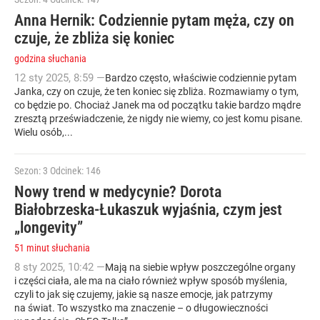
Anna Hernik: Codziennie pytam męża, czy on
czuje, że zbliża się koniec
godzina słuchania
12
sty
2025
,
8:59
—
Bardzo często, właściwie codziennie pytam
Janka, czy on czuje, że ten koniec się zbliża. Rozmawiamy o tym,
co będzie po. Chociaż Janek ma od początku takie bardzo mądre
zresztą przeświadczenie, że nigdy nie wiemy, co jest komu pisane.
Wielu osób,...
Sezon: 3
Odcinek: 146
Nowy trend w medycynie? Dorota
Białobrzeska-Łukaszuk wyjaśnia, czym jest
„longevity”
51 minut słuchania
8
sty
2025
,
10:42
—
Mają na siebie wpływ poszczególne organy
i części ciała, ale ma na ciało również wpływ sposób myślenia,
czyli to jak się czujemy, jakie są nasze emocje, jak patrzymy
na świat. To wszystko ma znaczenie – o długowieczności