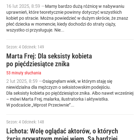
16
lut
2025
,
8:59
—
Mamy bardzo dużą różnicę w nabywaniu
uprawnień, które teoretycznie powinny dotyczyć wszystkich
kobiet po stracie. Można powiedzieć w dużym skrócie, że znasz
płeć dziecka w momencie, kiedy dochodzi do straty ciąży,
wszystko ci przysługuje. Nie...
Sezon: 4
Odcinek: 149
Marta Frej: Dla seksisty kobieta
po pięćdziesiątce znika
53 minuty słuchania
2
lut
2025
,
8:59
—
Osiągnęłam wiek, w którym staję się
niewidzialna dla mężczyzn o seksistowskim podejściu.
Dla seksisty kobieta po pięćdziesiątce znika. Albo nawet wcześniej
– mówi Marta Frej, malarka, ilustratorka i aktywistka.
W podcaście „Wprost Przeciwnie”...
Sezon: 4
Odcinek: 148
Lichota: Wolę oglądać aktorów, o których
życiu prywatnym mniej wiem. Są bardziej