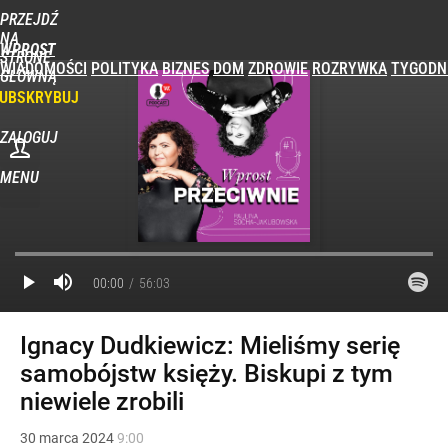
PRZEJDŹ
NA
WPROST
STRONĘ
WIADOMOŚCI
POLITYKA
BIZNES
DOM
ZDROWIE
ROZRYWKA
TYGODN
GŁÓWNĄ
UBSKRYBUJ
ZALOGUJ
MENU
POPULARNE
PROGRAMY
00:00
56:03
Ignacy Dudkiewicz: Mieliśmy serię
samobójstw księży. Biskupi z tym
niewiele zrobili
30
marca
2024
9:00