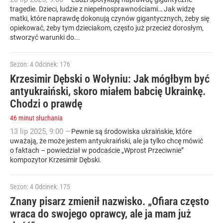
tragedie. Dzieci, ludzie z niepełnosprawnościami… Jak widzę
matki, które naprawdę dokonują czynów gigantycznych, żeby się
opiekować, żeby tym dzieciakom, często już przecież dorosłym,
stworzyć warunki do...
Sezon: 4
Odcinek: 176
Krzesimir Dębski o Wołyniu: Jak mógłbym być
antyukraiński, skoro miałem babcię Ukrainkę.
Chodzi o prawdę
46 minut słuchania
13
lip
2025
,
9:00
—
Pewnie są środowiska ukraińskie, które
uważają, że może jestem antyukraiński, ale ja tylko chcę mówić
o faktach – powiedział w podcaście „Wprost Przeciwnie”
kompozytor Krzesimir Dębski.
Sezon: 4
Odcinek: 175
Znany pisarz zmienił nazwisko. „Ofiara często
wraca do swojego oprawcy, ale ja mam już