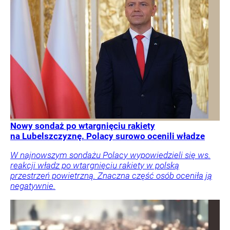
Nowy sondaż po wtargnięciu rakiety
na Lubelszczyznę. Polacy surowo ocenili władze
W najnowszym sondażu Polacy wypowiedzieli się ws.
reakcji władz po wtargnięciu rakiety w polską
przestrzeń powietrzną. Znaczna część osób oceniła ją
negatywnie.