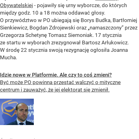
Obywatelskiej
- pojawiły się urny wyborcze, do których
między godz. 10 a 18 można oddawać głosy.
O przywództwo w PO ubiegają się Borys Budka, Bartłomiej
Sienkiewicz, Bogdan Zdrojewski oraz „namaszczony” przez
Grzegorza Schetynę Tomasz Siemoniak. 17 stycznia
ze startu w wyborach zrezygnował Bartosz Arłukowicz.
W środę 22 stycznia swoją rezygnację ogłosiła Joanna
Mucha.
Idzie nowe w Platformie. Ale czy to coś zmieni?
Być może PO powinna przestać walczyć o mityczne
centrum i zauważyć, że jej elektorat się zmienił.