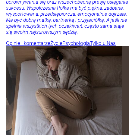
porównywania się oraz wszechobecną presję osiągania
sukcesu. Współczesna Polka ma być piękna, zadbana,
wysportowana, przedsiębiorcza, emocjonalnie dojrzała.
Ma być dobrą matką, partnerką i przyjaciółką. A jeśli nie
spełnia wszystkich tych oczekiwań, często sama staje
się swoim najsurowszym sędzią.
Opinie i komentarze
Życie
Psychologia
Tylko u Nas