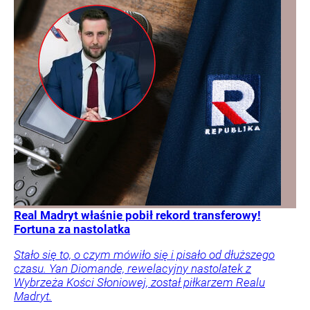
Real Madryt właśnie pobił rekord transferowy!
Fortuna za nastolatka
Stało się to, o czym mówiło się i pisało od dłuższego
czasu. Yan Diomande, rewelacyjny nastolatek z
Wybrzeża Kości Słoniowej, został piłkarzem Realu
Madryt.