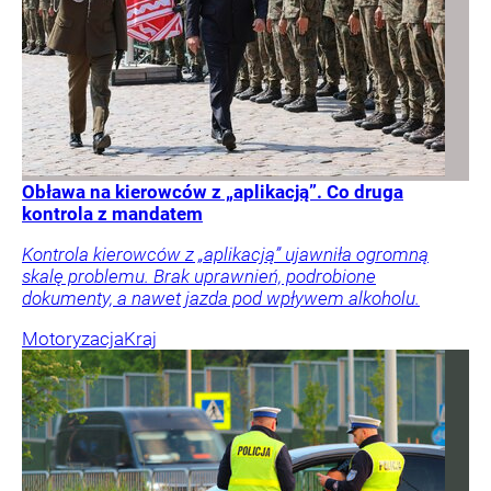
Obława na kierowców z „aplikacją”. Co druga
kontrola z mandatem
Kontrola kierowców z „aplikacją” ujawniła ogromną
skalę problemu. Brak uprawnień, podrobione
dokumenty, a nawet jazda pod wpływem alkoholu.
Motoryzacja
Kraj