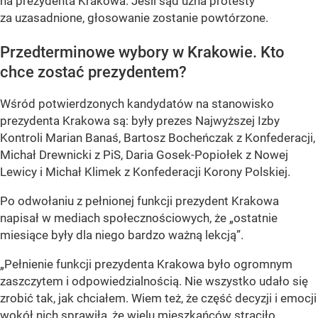
na prezydenta Krakowa. Jeśli sąd uzna protesty
za uzasadnione, głosowanie zostanie powtórzone.
Przedterminowe wybory w Krakowie. Kto
chce zostać prezydentem?
Wśród potwierdzonych kandydatów na stanowisko
prezydenta Krakowa są: były prezes Najwyższej Izby
Kontroli Marian Banaś, Bartosz Bocheńczak z Konfederacji,
Michał Drewnicki z PiS, Daria Gosek-Popiołek z Nowej
Lewicy i Michał Klimek z Konfederacji Korony Polskiej.
Po odwołaniu z pełnionej funkcji prezydent Krakowa
napisał w mediach społecznościowych, że
„ostatnie
miesiące były dla niego bardzo ważną lekcją”
.
„Pełnienie funkcji prezydenta Krakowa było ogromnym
zaszczytem i odpowiedzialnością. Nie wszystko udało się
zrobić tak, jak chciałem. Wiem też, że część decyzji i emocji
wokół nich sprawiła, że wielu mieszkańców straciło