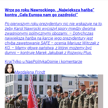
Wrze po roku Nawrockiego. „Największa hańba”
kontra „Cała Europa nam go zazdrości”
Po pierwszym roku prezydentury nic nie wskazuje na to,
żeby Karol Nawrocki wyciszył spory między dwoma
zwaśnionymi politycznymi obozami. – Dotychczas
największą hańbą na karcie jego prezydentury jest
chyba zawetowanie SAFE – ocenia Mariusz Witczak z
KO. – Mamy głowę państwa, z której możemy być
dumni – kontruje Marek Jakubiak z Rozwoju Plus.
Kraj
Tylko u Nas
Polityka
Opinie i komentarze
Magdalena
Frindt