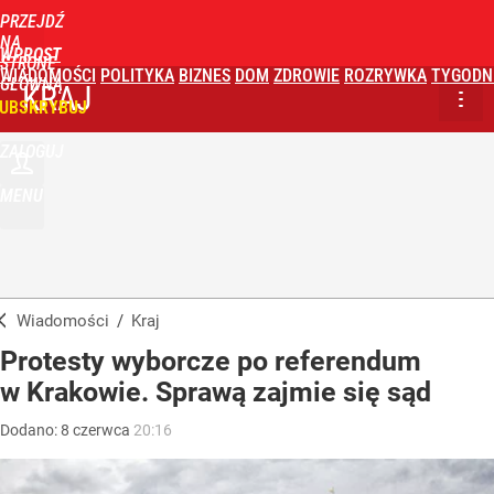
PRZEJDŹ
NA
WPROST
STRONĘ
WIADOMOŚCI
POLITYKA
BIZNES
DOM
ZDROWIE
ROZRYWKA
TYGODN
GŁÓWNĄ
KRAJ
UBSKRYBUJ
ZALOGUJ
MENU
Wiadomości
/
Kraj
Protesty wyborcze po referendum
w Krakowie. Sprawą zajmie się sąd
Dodano:
8
czerwca
20:16