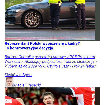
Reprezentant Polski wypisze się z kadry?
To kontrowersyjna decyzja
Bartosz Gomułka przedłużył umowę z PGE Projektem
Warszawa. Atakujący podpisał kontrakt ze stołecznym
klubem aż do 2029 roku. Czy to słuszny krok 24-latka?
Siatkówka
Sport
Maciej
Piasecki