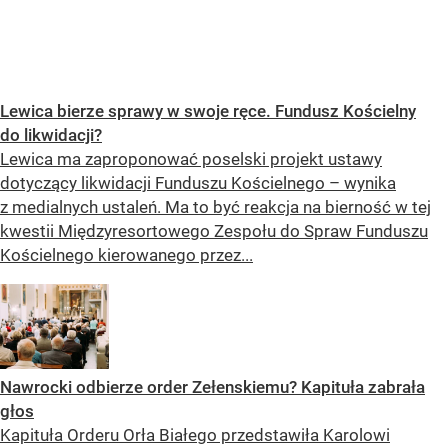
Lewica bierze sprawy w swoje ręce. Fundusz Kościelny
do likwidacji?
Lewica ma zaproponować poselski projekt ustawy
dotyczący likwidacji Funduszu Kościelnego – wynika
z medialnych ustaleń. Ma to być reakcja na bierność w tej
kwestii Międzyresortowego Zespołu do Spraw Funduszu
Kościelnego kierowanego przez...
Nawrocki odbierze order Zełenskiemu? Kapituła zabrała
głos
Kapituła Orderu Orła Białego przedstawiła Karolowi