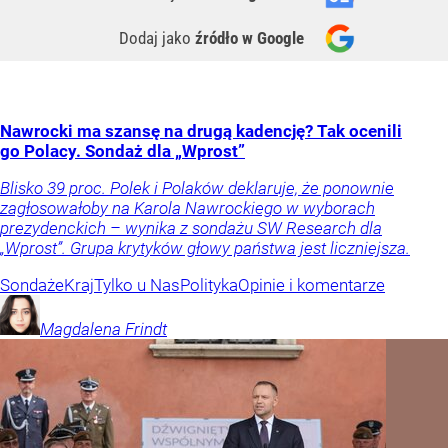
Dodaj jako
źródło w Google
Nawrocki ma szansę na drugą kadencję? Tak ocenili
go Polacy. Sondaż dla „Wprost”
Blisko 39 proc. Polek i Polaków deklaruje, że ponownie
zagłosowałoby na Karola Nawrockiego w wyborach
prezydenckich – wynika z sondażu SW Research dla
„Wprost”. Grupa krytyków głowy państwa jest liczniejsza.
Sondaże
Kraj
Tylko u Nas
Polityka
Opinie i komentarze
Magdalena
Frindt