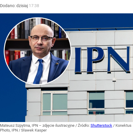
Dodano:
dzisiaj
17:38
Mateusz Szpytma, IPN – zdjęcie ilustracyjne
/ Źródło:
Shutterstock
/
Konektus
Photo, IPN / Sławek Kasper