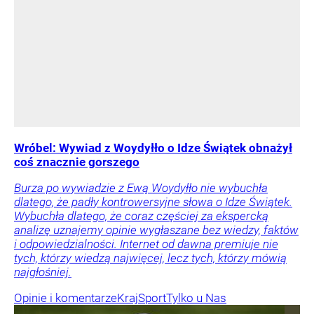
Wróbel: Wywiad z Woydyłło o Idze Świątek obnażył
coś znacznie gorszego
Burza po wywiadzie z Ewą Woydyłło nie wybuchła
dlatego, że padły kontrowersyjne słowa o Idze Świątek.
Wybuchła dlatego, że coraz częściej za ekspercką
analizę uznajemy opinie wygłaszane bez wiedzy, faktów
i odpowiedzialności. Internet od dawna premiuje nie
tych, którzy wiedzą najwięcej, lecz tych, którzy mówią
najgłośniej.
Opinie i komentarze
Kraj
Sport
Tylko u Nas