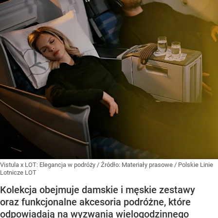
Vistula x LOT: Elegancja w podróży
/ Źródło:
Materiały prasowe
/
Polskie Linie
Lotnicze LOT
Kolekcja obejmuje damskie i męskie zestawy
oraz funkcjonalne akcesoria podróżne, które
odpowiadają na wyzwania wielogodzinnego