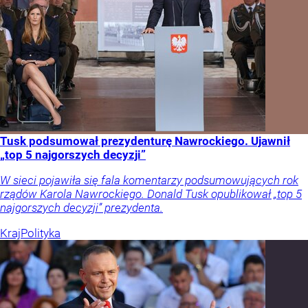
Tusk podsumował prezydenturę Nawrockiego. Ujawnił
„top 5 najgorszych decyzji”
W sieci pojawiła się fala komentarzy podsumowujących rok
rządów Karola Nawrockiego. Donald Tusk opublikował „top 5
najgorszych decyzji” prezydenta.
Kraj
Polityka