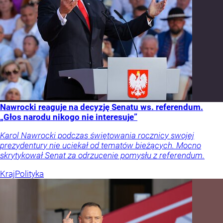
Nawrocki reaguje na decyzję Senatu ws. referendum.
„Głos narodu nikogo nie interesuje”
Karol Nawrocki podczas świętowania rocznicy swojej
prezydentury nie uciekał od tematów bieżących. Mocno
skrytykował Senat za odrzucenie pomysłu z referendum.
Kraj
Polityka