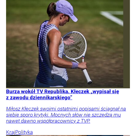
Burza wokół TV Republika. Kłeczek „wypisał się
z zawodu dziennikarskiego”
Miłosz Kłeczek swoimi ostatnimi popisami ściągnął na
siebie sporo krytyki. Mocnych słów nie szczędzą mu
nawet dawno współpracownicy z TVP.
Kraj
Polityka