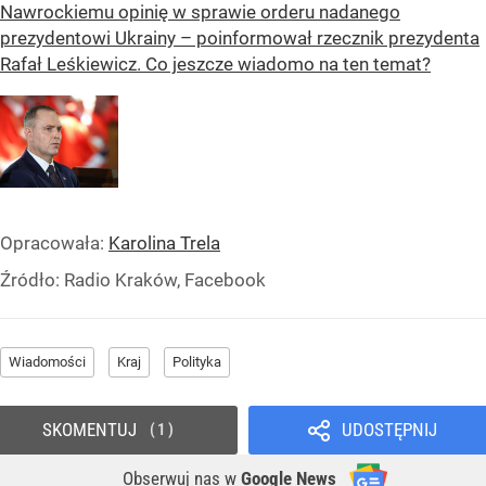
Nawrockiemu opinię w sprawie orderu nadanego
prezydentowi Ukrainy – poinformował rzecznik prezydenta
Rafał Leśkiewicz. Co jeszcze wiadomo na ten temat?
Opracowała:
Karolina Trela
Źródło:
Radio Kraków, Facebook
Wiadomości
Kraj
Polityka
SKOMENTUJ
UDOSTĘPNIJ
1
Obserwuj nas
w
Google News