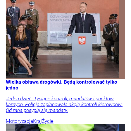
Wielka obława drogówki. Będą kontrolować tylko
jedno
Jeden dzień. Tysiące kontroli, mandatów i punktów
karnych. Policja zaplanowała akcję kontroli kierowców.
Od rana posypią się mandaty.
Motoryzacja
Kraj
Życie