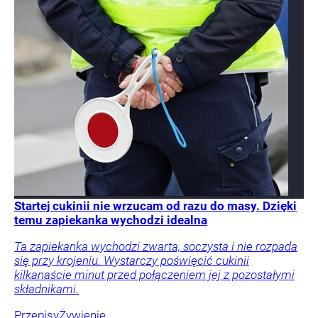
Startej cukinii nie wrzucam od razu do masy. Dzięki
temu zapiekanka wychodzi idealna
Ta zapiekanka wychodzi zwarta, soczysta i nie rozpada
się przy krojeniu. Wystarczy poświęcić cukinii
kilkanaście minut przed połączeniem jej z pozostałymi
składnikami.
Przepisy
Żywienie