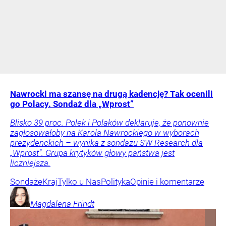
Nawrocki ma szansę na drugą kadencję? Tak ocenili
go Polacy. Sondaż dla „Wprost”
Blisko 39 proc. Polek i Polaków deklaruje, że ponownie
zagłosowałoby na Karola Nawrockiego w wyborach
prezydenckich – wynika z sondażu SW Research dla
„Wprost”. Grupa krytyków głowy państwa jest
liczniejsza.
Sondaże
Kraj
Tylko u Nas
Polityka
Opinie i komentarze
Magdalena
Frindt