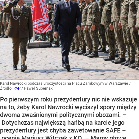
Karol Nawrocki podczas uroczystości na Placu Zamkowym w Warszawie
/
Źródło:
PAP
/
Paweł Supernak
Po pierwszym roku prezydentury nic nie wskazuje
na to, żeby Karol Nawrocki wyciszył spory między
dwoma zwaśnionymi politycznymi obozami. –
Dotychczas największą hańbą na karcie jego
prezydentury jest chyba zawetowanie SAFE –
ocenia Mariusz Witczak z KO. – Mamy głowę