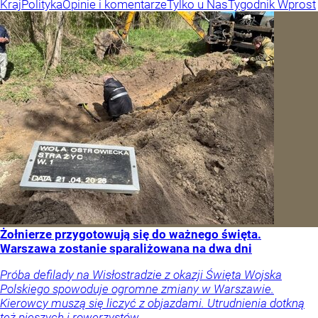
Kraj
Polityka
Opinie i komentarze
Tylko u Nas
Tygodnik Wprost
Żołnierze przygotowują się do ważnego święta.
Warszawa zostanie sparaliżowana na dwa dni
Próba defilady na Wisłostradzie z okazji Święta Wojska
Polskiego spowoduje ogromne zmiany w Warszawie.
Kierowcy muszą się liczyć z objazdami. Utrudnienia dotkną
też pieszych i rowerzystów.