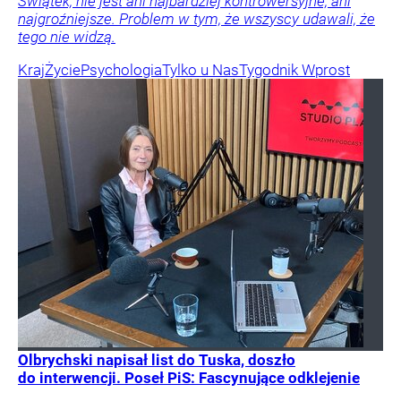
Świątek, nie jest ani najbardziej kontrowersyjne, ani
najgroźniejsze. Problem w tym, że wszyscy udawali, że
tego nie widzą.
Kraj
Życie
Psychologia
Tylko u Nas
Tygodnik Wprost
Olbrychski napisał list do Tuska, doszło
do interwencji. Poseł PiS: Fascynujące odklejenie