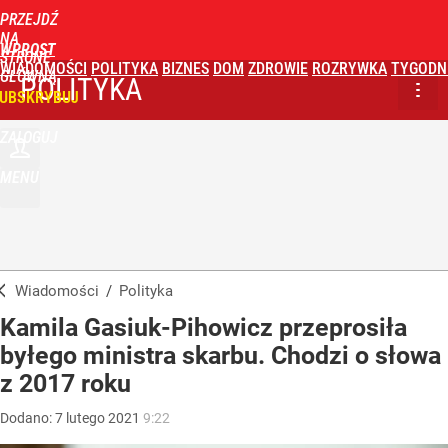
PRZEJDŹ
NA
WPROST
STRONĘ
WIADOMOŚCI
POLITYKA
BIZNES
DOM
ZDROWIE
ROZRYWKA
TYGODN
GŁÓWNĄ
POLITYKA
UBSKRYBUJ
ZALOGUJ
MENU
Wiadomości
/
Polityka
Kamila Gasiuk-Pihowicz przeprosiła
byłego ministra skarbu. Chodzi o słowa
z 2017 roku
Dodano:
7
lutego
2021
9:22