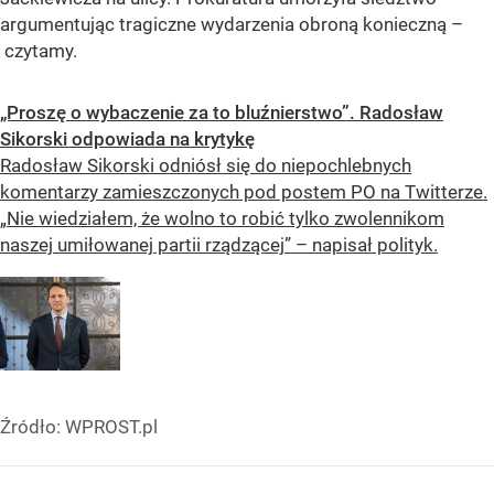
argumentując tragiczne wydarzenia obroną konieczną –
czytamy.
„Proszę o wybaczenie za to bluźnierstwo”. Radosław
Sikorski odpowiada na krytykę
Radosław Sikorski odniósł się do niepochlebnych
komentarzy zamieszczonych pod postem PO na Twitterze.
„Nie wiedziałem, że wolno to robić tylko zwolennikom
naszej umiłowanej partii rządzącej” – napisał polityk.
Źródło:
WPROST.pl