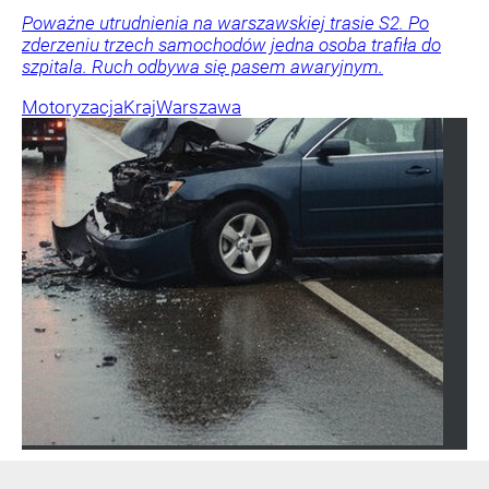
Poważne utrudnienia na warszawskiej trasie S2. Po
zderzeniu trzech samochodów jedna osoba trafiła do
szpitala. Ruch odbywa się pasem awaryjnym.
Motoryzacja
Kraj
Warszawa