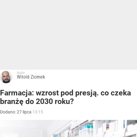
Autor:
Witold Ziomek
Farmacja: wzrost pod presją. co czeka
branżę do 2030 roku?
Dodano:
27
lipca
13:15