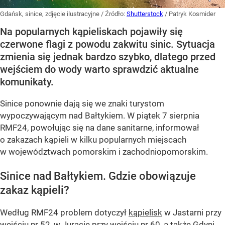
Gdańsk, sinice, zdjęcie ilustracyjne
/ Źródło:
Shutterstock
/
Patryk Kosmider
Na popularnych kąpieliskach pojawiły się
czerwone flagi z powodu zakwitu sinic. Sytuacja
zmienia się jednak bardzo szybko, dlatego przed
wejściem do wody warto sprawdzić aktualne
komunikaty.
Sinice ponownie dają się we znaki turystom
wypoczywającym nad Bałtykiem. W piątek 7 sierpnia
RMF24, powołując się na dane sanitarne, informował
o zakazach kąpieli w kilku popularnych miejscach
w województwach pomorskim i zachodniopomorskim.
Sinice nad Bałtykiem. Gdzie obowiązuje
zakaz kąpieli?
Według RMF24 problem dotyczył
kąpielisk
w Jastarni przy
wejściu nr 52, w Juracie przy wejściu nr 60, a także Gdyni