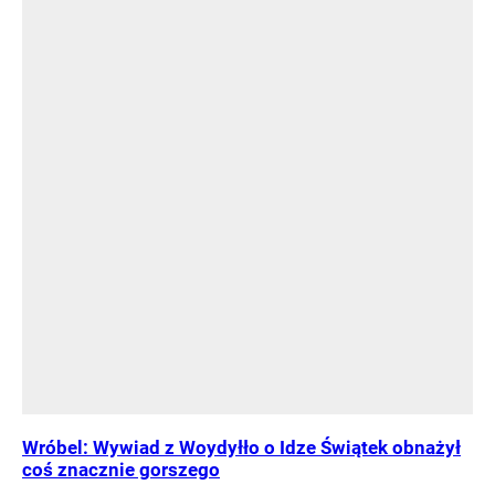
Wróbel: Wywiad z Woydyłło o Idze Świątek obnażył
coś znacznie gorszego