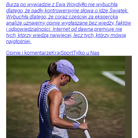
Burza po wywiadzie z Ewą Woydyłło nie wybuchła
dlatego, że padły kontrowersyjne słowa o Idze Świątek.
Wybuchła dlatego, że coraz częściej za ekspercką
analizę uznajemy opinie wygłaszane bez wiedzy, faktów
i odpowiedzialności. Internet od dawna premiuje nie
tych, którzy wiedzą najwięcej, lecz tych, którzy mówią
najgłośniej.
Opinie i komentarze
Kraj
Sport
Tylko u Nas