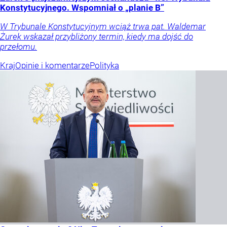
Konstytucyjnego. Wspomniał o „planie B”
W Trybunale Konstytucyjnym wciąż trwa pat. Waldemar
Żurek wskazał przybliżony termin, kiedy ma dojść do
przełomu.
Kraj
Opinie i komentarze
Polityka