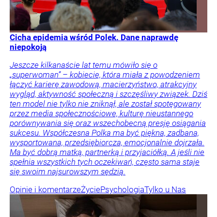
Cicha epidemia wśród Polek. Dane naprawdę
niepokoją
Jeszcze kilkanaście lat temu mówiło się o
„superwoman” – kobiecie, która miała z powodzeniem
łączyć karierę zawodową, macierzyństwo, atrakcyjny
wygląd, aktywność społeczną i szczęśliwy związek. Dziś
ten model nie tylko nie zniknął, ale został spotęgowany
przez media społecznościowe, kulturę nieustannego
porównywania się oraz wszechobecną presję osiągania
sukcesu. Współczesna Polka ma być piękna, zadbana,
wysportowana, przedsiębiorcza, emocjonalnie dojrzała.
Ma być dobrą matką, partnerką i przyjaciółką. A jeśli nie
spełnia wszystkich tych oczekiwań, często sama staje
się swoim najsurowszym sędzią.
Opinie i komentarze
Życie
Psychologia
Tylko u Nas