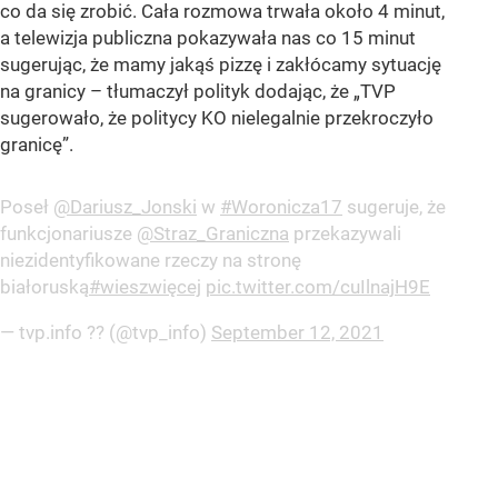
co da się zrobić. Cała rozmowa trwała około 4 minut,
a telewizja publiczna pokazywała nas co 15 minut
sugerując, że mamy jakąś pizzę i zakłócamy sytuację
na granicy – tłumaczył polityk dodając, że „TVP
sugerowało, że politycy KO nielegalnie przekroczyło
granicę”.
Poseł
@Dariusz_Jonski
w
#Woronicza17
sugeruje, że
funkcjonariusze
@Straz_Graniczna
przekazywali
niezidentyfikowane rzeczy na stronę
białoruską
#wieszwięcej
pic.twitter.com/cuIlnajH9E
— tvp.info ?? (@tvp_info)
September 12, 2021