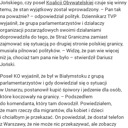
Jońskiego, czy poseł
Koalicji Obywatelskiej
czuje się winny
temu, że stan wyjątkowy został wprowadzony. – Pan tak
na poważnie? – odpowiedział polityk. Dziennikarz TVP
wyjaśnił, że grupa parlamentarzystów i działaczy
organizacji pozarządowych swoimi działaniami
doprowadziła do tego, że Straż Graniczna zamiast
zajmować się sytuacją po drugiej stronie polskiej granicy,
musiała pilnować polityków. – Widzę, że pan wie więcej
niż ja, chociaż tam pana nie było – stwierdził Dariusz
Joński.
Poseł KO wyjaśnił, że był w Białymstoku z grupą
parlamentarzystów i gdy dowiedział się o sytuacji
w Usnarzu, postanowił kupić śpiwory i jedzenie dla osób,
które koczowały na granicy. – Podszedłem
do komendanta, który tam dowodził. Powiedziałem,
że mam rzeczy dla migrantów, dla kobiet i dzieci
i chciałbym je przekazać. On powiedział, że dostał telefon
z Warszawy, że nie może nic przekazywać, ale zobaczy