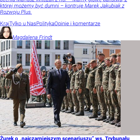
której możemy być dumni – kontruje Marek Jakubiak z
Rozwoju Plus.
Kraj
Tylko u Nas
Polityka
Opinie i komentarze
Magdalena
Frindt
Żurek o „najczarniejszym scenariuszu” ws. Trybunału