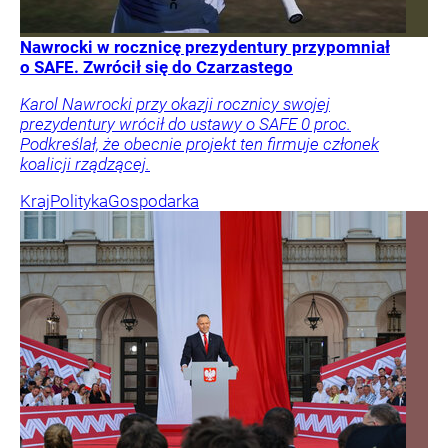
Nawrocki w rocznicę prezydentury przypomniał
o SAFE. Zwrócił się do Czarzastego
Karol Nawrocki przy okazji rocznicy swojej
prezydentury wrócił do ustawy o SAFE 0 proc.
Podkreślał, że obecnie projekt ten firmuje członek
koalicji rządzącej.
Kraj
Polityka
Gospodarka