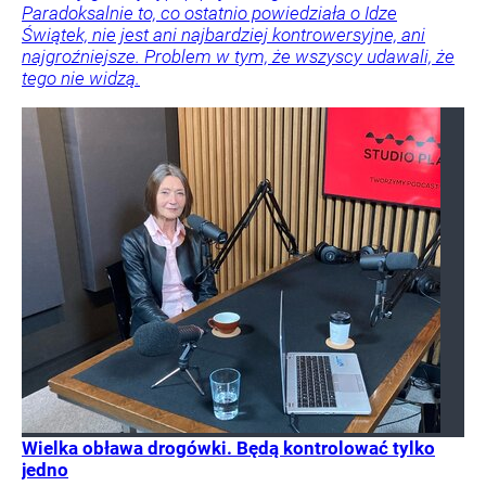
Paradoksalnie to, co ostatnio powiedziała o Idze
Świątek, nie jest ani najbardziej kontrowersyjne, ani
najgroźniejsze. Problem w tym, że wszyscy udawali, że
tego nie widzą.
Wielka obława drogówki. Będą kontrolować tylko
jedno