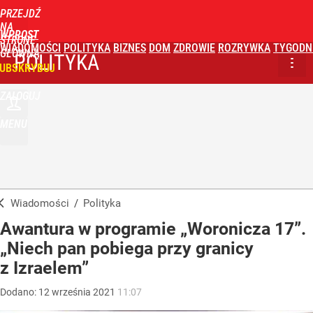
PRZEJDŹ
NA
WPROST
STRONĘ
WIADOMOŚCI
POLITYKA
BIZNES
DOM
ZDROWIE
ROZRYWKA
TYGODN
GŁÓWNĄ
POLITYKA
UBSKRYBUJ
ZALOGUJ
MENU
Wiadomości
/
Polityka
Awantura w programie „Woronicza 17”.
„Niech pan pobiega przy granicy
z Izraelem”
Dodano:
12
września
2021
11:07