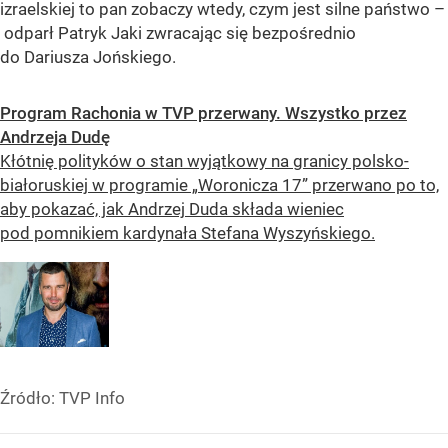
izraelskiej to pan zobaczy wtedy, czym jest silne państwo –
odparł Patryk Jaki zwracając się bezpośrednio
do Dariusza Jońskiego.
Program Rachonia w TVP przerwany. Wszystko przez
Andrzeja Dudę
Kłótnię polityków o stan wyjątkowy na granicy polsko-
białoruskiej w programie „Woronicza 17” przerwano po to,
aby pokazać, jak Andrzej Duda składa wieniec
pod pomnikiem kardynała Stefana Wyszyńskiego.
Źródło:
TVP Info