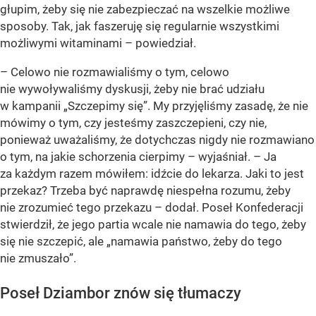
głupim, żeby się nie zabezpieczać na wszelkie możliwe
sposoby. Tak, jak faszeruję się regularnie wszystkimi
możliwymi witaminami – powiedział.
– Celowo nie rozmawialiśmy o tym, celowo
nie wywoływaliśmy dyskusji, żeby nie brać udziału
w kampanii „Szczepimy się”. My przyjęliśmy zasadę, że nie
mówimy o tym, czy jesteśmy zaszczepieni, czy nie,
ponieważ uważaliśmy, że dotychczas nigdy nie rozmawiano
o tym, na jakie schorzenia cierpimy – wyjaśniał. – Ja
za każdym razem mówiłem: idźcie do lekarza. Jaki to jest
przekaz? Trzeba być naprawdę niespełna rozumu, żeby
nie zrozumieć tego przekazu – dodał. Poseł Konfederacji
stwierdził, że jego partia wcale nie namawia do tego, żeby
się nie szczepić, ale „namawia państwo, żeby do tego
nie zmuszało”.
Poseł Dziambor znów się tłumaczy