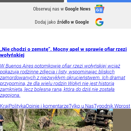
Obserwuj nas
w
Google News
Dodaj jako
źródło w Google
„Nie chodzi o zemstę”. Mocny apel w sprawie ofiar rzezi
wołyńskiej
W Buenos Aires potomkowie ofiar rzezi wołyńskiej wciąż
pokazują rodzinne zdjęcia i listy, wspominając bliskich
zamordowanych z niezwykłym okrucieństwem. Ich dramat
przypomina, że dla wielu rodzin Wołyń nie jest historią
zamkniętą, lecz bolesną raną, która do dziś nie została
zagojona.
Kraj
Polityka
Opinie i komentarze
Tylko u Nas
Tygodnik Wprost