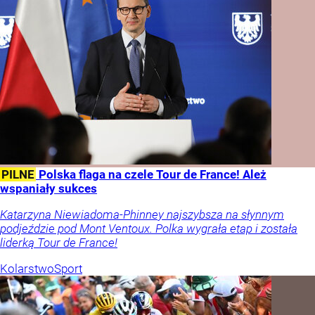
PILNE
Polska flaga na czele Tour de France! Ależ
wspaniały sukces
Katarzyna Niewiadoma-Phinney najszybsza na słynnym
podjeździe pod Mont Ventoux. Polka wygrała etap i została
liderką Tour de France!
Kolarstwo
Sport