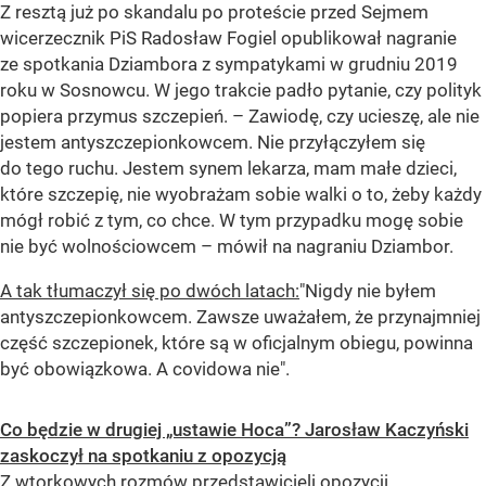
Z resztą już po skandalu po proteście przed Sejmem
wicerzecznik PiS Radosław Fogiel opublikował nagranie
ze spotkania Dziambora z sympatykami w grudniu 2019
roku w Sosnowcu. W jego trakcie padło pytanie, czy polityk
popiera przymus szczepień. – Zawiodę, czy ucieszę, ale nie
jestem antyszczepionkowcem. Nie przyłączyłem się
do tego ruchu. Jestem synem lekarza, mam małe dzieci,
które szczepię, nie wyobrażam sobie walki o to, żeby każdy
mógł robić z tym, co chce. W tym przypadku mogę sobie
nie być wolnościowcem – mówił na nagraniu Dziambor.
A tak tłumaczył się po dwóch latach:
"Nigdy nie byłem
antyszczepionkowcem. Zawsze uważałem, że przynajmniej
część szczepionek, które są w oficjalnym obiegu, powinna
być obowiązkowa. A covidowa nie".
Co będzie w drugiej „ustawie Hoca”? Jarosław Kaczyński
zaskoczył na spotkaniu z opozycją
Z wtorkowych rozmów przedstawicieli opozycji