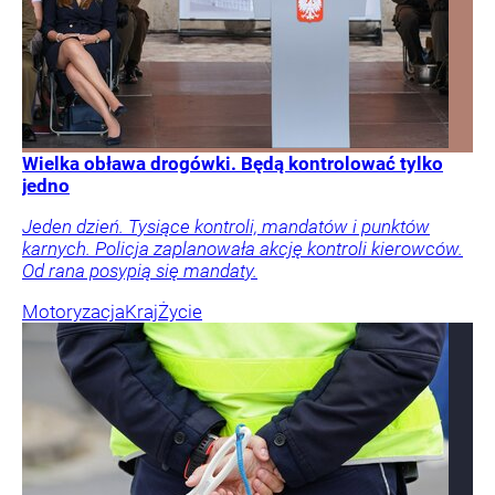
Wielka obława drogówki. Będą kontrolować tylko
jedno
Jeden dzień. Tysiące kontroli, mandatów i punktów
karnych. Policja zaplanowała akcję kontroli kierowców.
Od rana posypią się mandaty.
Motoryzacja
Kraj
Życie