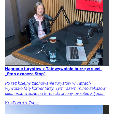
Nagranie turystów z Tatr wywołało burzę w sieci.
„Stop oznacza Stop”
Po raz kolejny zachowanie turystów w Tatrach
wywołało falę komentarzy. Tym razem mimo zakazów
kilka osób weszło na teren chroniony, by robić zdjęcia.
Kraj
Podróże
Życie