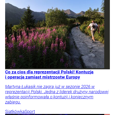
Co za cios dla reprezentacji Polski! Kontuzja
i operacja zamiast mistrzostw Europy
Martyna Łukasik nie zagra już w sezonie 2026 w
reprezentacji Polski. Jedna z liderek drużyny narodowej
właśnie poinformowała o kontuzji i koniecznym
zabiegu.
Siatkówka
Sport