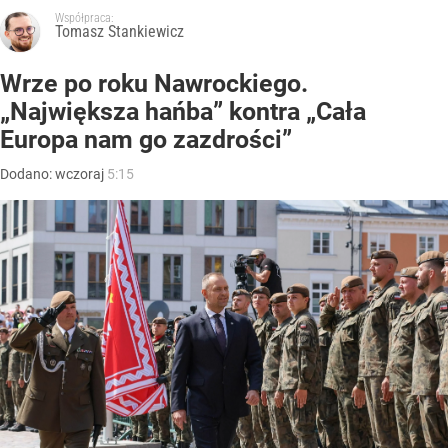
Współpraca:
Tomasz Stankiewicz
Wrze po roku Nawrockiego.
„Największa hańba” kontra „Cała
Europa nam go zazdrości”
Dodano:
wczoraj
5:15