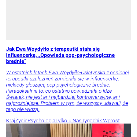
Jak Ewa Woydyłło z terapeutki stała się
influencerką. „Opowiada pop-psychologiczne
brednie”
W ostatnich latach Ewa Woydyłło-Osiatyńska z cenionej
terapeutki uzależnień zamieniła się w influencerkę,
niekiedy głoszącą pop-psychologiczne brednie.
Paradoksalnie to, co ostatnio powiedziała o Idze
Świątek, nie jest ani najbardziej kontrowersyjne, ani
najgroźniejsze. Problem w tym, że wszyscy udawali, że
tego nie widzą.
Kraj
Życie
Psychologia
Tylko u Nas
Tygodnik Wprost