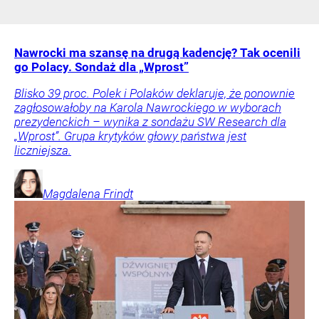
Nawrocki ma szansę na drugą kadencję? Tak ocenili
go Polacy. Sondaż dla „Wprost”
Blisko 39 proc. Polek i Polaków deklaruje, że ponownie
zagłosowałoby na Karola Nawrockiego w wyborach
prezydenckich – wynika z sondażu SW Research dla
„Wprost”. Grupa krytyków głowy państwa jest
liczniejsza.
Magdalena
Frindt