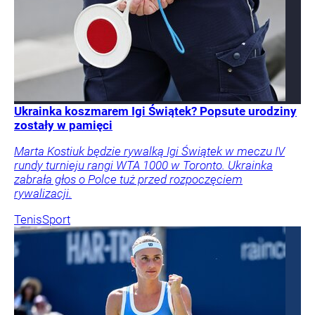
Ukrainka koszmarem Igi Świątek? Popsute urodziny
zostały w pamięci
Marta Kostiuk będzie rywalką Igi Świątek w meczu IV
rundy turnieju rangi WTA 1000 w Toronto. Ukrainka
zabrała głos o Polce tuż przed rozpoczęciem
rywalizacji.
Tenis
Sport