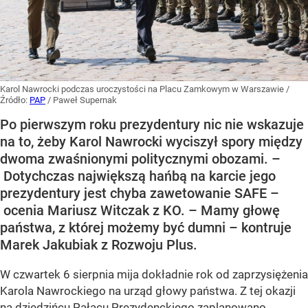
Karol Nawrocki podczas uroczystości na Placu Zamkowym w Warszawie
/
Źródło:
PAP
/
Paweł Supernak
Po pierwszym roku prezydentury nic nie wskazuje
na to, żeby Karol Nawrocki wyciszył spory między
dwoma zwaśnionymi politycznymi obozami. –
Dotychczas największą hańbą na karcie jego
prezydentury jest chyba zawetowanie SAFE –
ocenia Mariusz Witczak z KO. – Mamy głowę
państwa, z której możemy być dumni – kontruje
Marek Jakubiak z Rozwoju Plus.
W czwartek 6 sierpnia mija dokładnie rok od zaprzysiężenia
Karola Nawrockiego na urząd głowy państwa. Z tej okazji
na dziedzińcu Pałacu Prezydenckiego zaplanowano