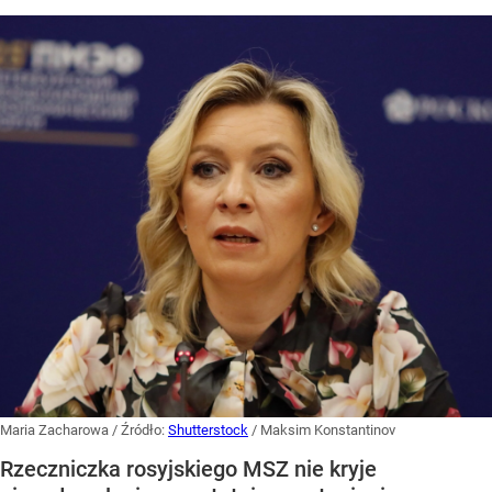
Maria Zacharowa
/ Źródło:
Shutterstock
/
Maksim Konstantinov
Rzeczniczka rosyjskiego MSZ nie kryje