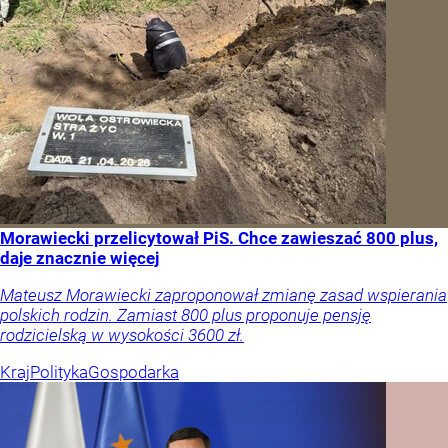
Morawiecki przelicytował PiS. Chce zawieszać 800 plus,
daje znacznie więcej
Mateusz Morawiecki zaproponował zmianę zasad wspierania
polskich rodzin. Zamiast 800 plus proponuje pensję
rodzicielską w wysokości 3600 zł.
Kraj
Polityka
Gospodarka