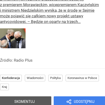
z premierem Morawieckim, wicepremierem Kaczyńskim
i ministrem Niedzielskim wynika, że w środę w Sejmie
może pojawić się całkiem nowy projekt ustawy
antycovidowej. – Będzie on oparty na trzech...
Źródło:
Radio Plus
Konfederacja
Wiadomości
Polityka
Koronawirus w Polsce
Kraj
SKOMENTUJ
UDOSTĘPNIJ