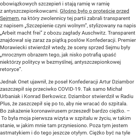
obowiązkowych szczepień i stają ramię w ramię
z antyszczepionkowcami.
Głośno było o proteście przed
Sejmem
, na który zwolennicy tej partii zabrali transparent
z napisem „Szczepienie czyni wolnym”, stylizowany na napis
„Arbeit macht frei” z obozu zagłady Auschwitz. Transparent
znajdował się zaraz za piątką posłów Konfederacji. Premier
Morawiecki stwierdził wtedy, że sceny sprzed Sejmu były
„mrocznym obrazem tego, jak nisko potrafią upaść
niektórzy politycy w bezmyślnej, antyszczepionkowej
retoryce”.
Jednak Onet ujawnił, że poseł Konfederacji Artur Dziambor
zaszczepił się przeciwko COVID-19. Tak samo Michał
Urbaniak i Konrad Berkowicz. Dziambor stwierdził w Radiu
Plus, że zaszczepił się po to, aby nie wracać do szpitala.
Bo zakażenie koronawirusem przeszedł bardzo ciężko. –
To była moja pierwsza wizyta w szpitalu w życiu, w takim
stanie, w jakim mnie tam przyniesiono. Poza tym jestem
astmatykiem i do tego jeszcze otyłym. Ciężko być na tyle