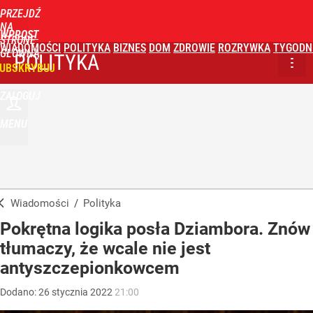
PRZEJDŹ
NA
WPROST
STRONĘ
WIADOMOŚCI
POLITYKA
BIZNES
DOM
ZDROWIE
ROZRYWKA
TYGODN
GŁÓWNĄ
POLITYKA
UBSKRYBUJ
ZALOGUJ
MENU
Wiadomości
/
Polityka
Pokrętna logika posła Dziambora. Znów
tłumaczy, że wcale nie jest
antyszczepionkowcem
Dodano:
26
stycznia
2022
21:00