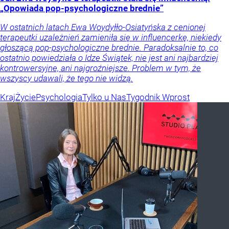
„Opowiada pop-psychologiczne brednie”
W ostatnich latach Ewa Woydyłło-Osiatyńska z cenionej
terapeutki uzależnień zamieniła się w influencerkę, niekiedy
głoszącą pop-psychologiczne brednie. Paradoksalnie to, co
ostatnio powiedziała o Idze Świątek, nie jest ani najbardziej
kontrowersyjne, ani najgroźniejsze. Problem w tym, że
wszyscy udawali, że tego nie widzą.
Kraj
Życie
Psychologia
Tylko u Nas
Tygodnik Wprost