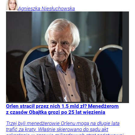
Agnieszka
Niesłuchowska
Orlen stracił przez nich 1,5 mld zł? Menedżerom
z czasów Obajtka grozi po 25 lat więzienia
Trzej byli menedżerowie Orlenu mogą na długie lata
trafić za kraty. Właśnie skierowano do sądu akt