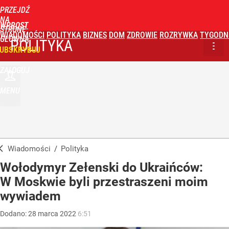
PRZEJDŹ
NA
WPROST
STRONĘ
WIADOMOŚCI
POLITYKA
BIZNES
DOM
ZDROWIE
ROZRYWKA
TYGODN
GŁÓWNĄ
POLITYKA
UBSKRYBUJ
ZALOGUJ
MENU
Wiadomości
/
Polityka
Wołodymyr Zełenski do Ukraińców:
W Moskwie byli przestraszeni moim
wywiadem
Dodano:
28
marca
2022
6:51