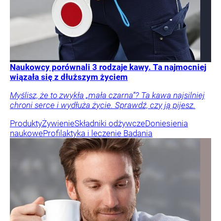
Naukowcy porównali 3 rodzaje kawy. Ta najmocniej
wiązała się z dłuższym życiem
Myślisz, że to zwykła „mała czarna”? Ta kawa najsilniej
chroni serce i wydłuża życie. Sprawdź, czy ją pijesz.
Produkty
Żywienie
Składniki odżywcze
Doniesienia
naukowe
Profilaktyka i leczenie
Badania