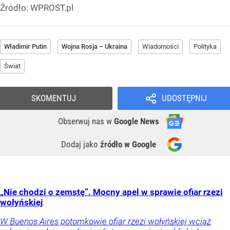
Źródło:
WPROST.pl
Władimir Putin
Wojna Rosja – Ukraina
Wiadomości
Polityka
Świat
SKOMENTUJ
UDOSTĘPNIJ
Obserwuj nas
w
Google News
Dodaj jako
źródło w Google
„Nie chodzi o zemstę”. Mocny apel w sprawie ofiar rzezi
wołyńskiej
W Buenos Aires potomkowie ofiar rzezi wołyńskiej wciąż