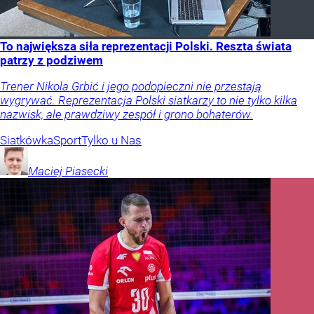
To największa siła reprezentacji Polski. Reszta świata
patrzy z podziwem
Trener Nikola Grbić i jego podopieczni nie przestają
wygrywać. Reprezentacja Polski siatkarzy to nie tylko kilka
nazwisk, ale prawdziwy zespół i grono bohaterów.
Siatkówka
Sport
Tylko u Nas
Maciej
Piasecki