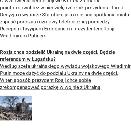
O
wznowieniu negocjacji
we wtorek 29 marca
poinformował też w niedzielę rzecznik prezydenta Turcji.
Decyzja o wyborze Stambułu jako miejsca spotkania miała
zapaść podczas rozmowy telefonicznej pomiędzy
Recepem Tayyipem Erdoganem i prezydentem Rosji
Władimirem Putinem
.
Rosja chce podzielić Ukrainę na dwie części. Będzie
referendum w Ługańsku?
Według szefa ukraińskiego wywiadu wojskowego Władimir
Putin może dążyć do podziału Ukrainy na dwie części.
W ten sposób prezydent Rosji chce sobie
zrekompensować porażkę w wojnie z Ukrainą.