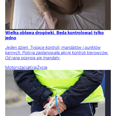
Wielka obława drogówki. Będą kontrolować tylko
jedno
Jeden dzień. Tysiące kontroli, mandatów i punktów
karnych. Policja zaplanowała akcję kontroli kierowców.
Od rana posypią się mandaty.
Motoryzacja
Kraj
Życie