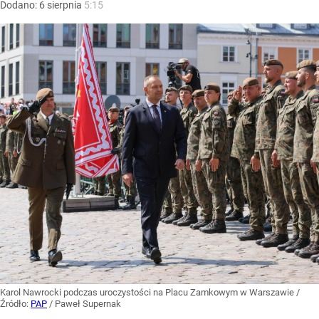
Dodano:
6
sierpnia
5:15
Karol Nawrocki podczas uroczystości na Placu Zamkowym w Warszawie
/
Źródło:
PAP
/
Paweł Supernak