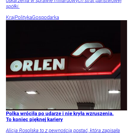
oskarżenia w sprawie miliardowych strat państwowej
spółki.
Kraj
Polityka
Gospodarka
Polka wróciła po udarze i nie kryła wzruszenia.
To koniec pięknej kariery
Alicja Rosolska to z pewnością postać, która zapisała