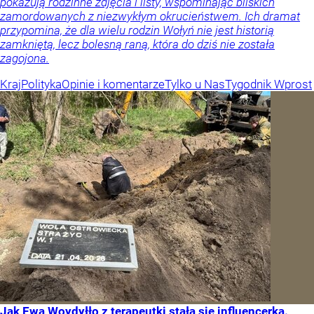
pokazują rodzinne zdjęcia i listy, wspominając bliskich
zamordowanych z niezwykłym okrucieństwem. Ich dramat
przypomina, że dla wielu rodzin Wołyń nie jest historią
zamkniętą, lecz bolesną raną, która do dziś nie została
zagojona.
Kraj
Polityka
Opinie i komentarze
Tylko u Nas
Tygodnik Wprost
Jak Ewa Woydyłło z terapeutki stała się influencerką.