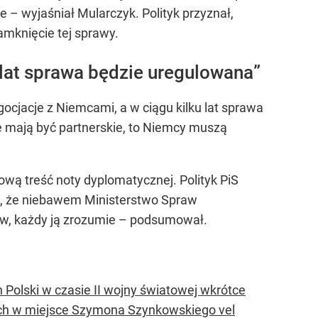
 – wyjaśniał Mularczyk. Polityk przyznał,
amknięcie tej sprawy.
 lat sprawa będzie uregulowana”
gocjacje z Niemcami, a w ciągu kilku lat sprawa
e mają być partnerskie, to Niemcy muszą
ową treść noty dyplomatycznej. Polityk PiS
lę, że niebawem Ministerstwo Spraw
tów, każdy ją zrozumie – podsumował.
h Polski w czasie II wojny światowej wkrótce
ych w miejsce Szymona Szynkowskiego vel