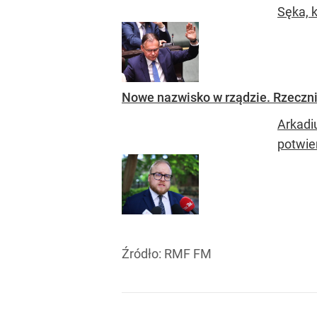
Sęka, k
Nowe nazwisko w rządzie. Rzeczn
Arkadi
potwie
Źródło:
RMF FM