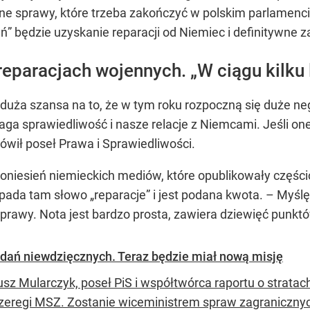
ne sprawy, które trzeba zakończyć w polskim parlamencie
” będzie uzyskanie reparacji od Niemiec i definitywne z
reparacjach wojennych. „W ciągu kilku
 duża szansa na to, że w tym roku rozpoczną się duże ne
a sprawiedliwość i nasze relacje z Niemcami. Jeśli on
wił poseł Prawa i Sprawiedliwości.
doniesień niemieckich mediów, które opublikowały części
pada tam słowo „reparacje” i jest podana kwota. – Myś
 sprawy. Nota jest bardzo prosta, zawiera dziewięć punk
adań niewdzięcznych. Teraz będzie miał nową misję
usz Mularczyk, poseł PiS i współtwórca raportu o stratac
 szeregi MSZ. Zostanie wiceministrem spraw zagraniczn