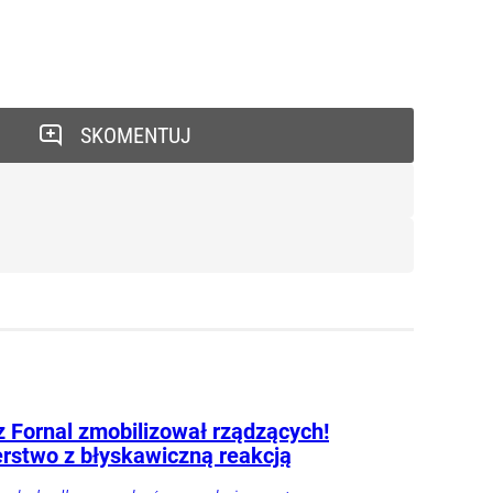
SKOMENTUJ
 Fornal zmobilizował rządzących!
erstwo z błyskawiczną reakcją