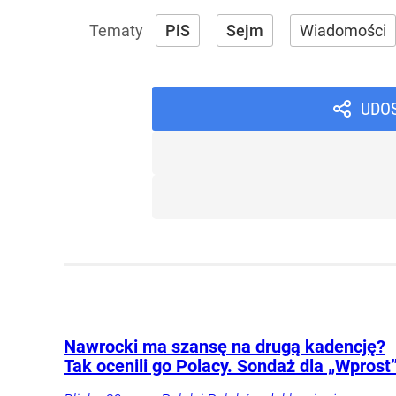
PiS
Sejm
Wiadomości
UDO
Nawrocki ma szansę na drugą kadencję?
Tak ocenili go Polacy. Sondaż dla „Wprost