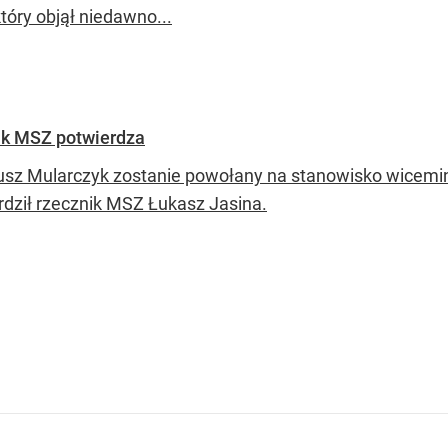
tóry objął niedawno...
ik MSZ potwierdza
usz Mularczyk zostanie powołany na stanowisko wicemin
rdził rzecznik MSZ Łukasz Jasina.