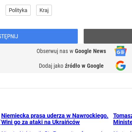
Polityka
Kraj
STĘPNIJ
Obserwuj nas
w
Google News
Dodaj jako
źródło w Google
Niemiecka prasa uderza w Nawrockiego.
Tomasz
”
Wini go za ataki na Ukraińców
Minist