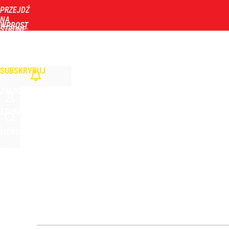
PRZEJDŹ
Udostępnij
0
Skomentuj
NA
WPROST
STRONĘ
GŁÓWNĄ
WIADOMOŚCI
POLITYKA
BIZNES
DOM
ZDROWIE
ROZRYWKA
TYGOD
Niemiecka prasa uderza w Nawrockiego. Wini go z
SUBSKRYBUJ
dodaj
ZALOGUJ
Nawrocki ma szansę na drugą kadencję? Tak ocenil
SZUKAJ
MENU
10
Senat zdecydował ws. inicjatywy Nawrockiego. Pr
10