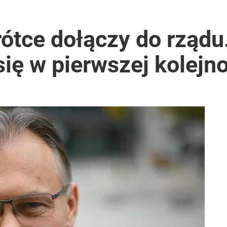
ntra „Cała Europa nam go zazdrości”
ótce dołączy do rządu.
ię w pierwszej kolejno
2030 roku?
lnej kolekcji kapsułowej