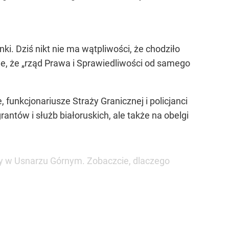
i. Dziś nikt nie ma wątpliwości, że chodziło
je, że „rząd Prawa i Sprawiedliwości od samego
 funkcjonariusze Straży Granicznej i policjanci
antów i służb białoruskich, ale także na obelgi
icy w Usnarzu Górnym. Zobaczcie, dlaczego