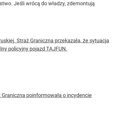
stwo. Jeśli wrócą do władzy, zdemontują
uskiej. Straż Graniczna przekazała, że sytuacja
alny policyjny pojazd TAJFUN.
aż Graniczna poinformowała o incydencie