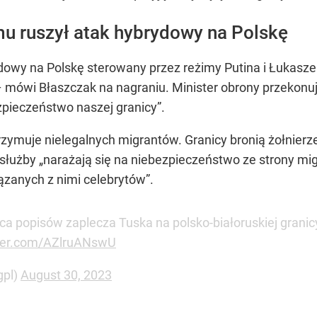
mu ruszył atak hybrydowy na Polskę
owy na Polskę sterowany przez reżimy Putina i Łukaszenk
e – mówi Błaszczak na nagraniu. Minister obrony przekonu
pieczeństwo naszej granicy”.
zymuje nielegalnych migrantów. Granicy bronią żołnierze,
służby „narażają się na niebezpieczeństwo ze strony migr
iązanych z nimi celebrytów”.
ica popisów zaplecza Tuska na polsko-białoruskiej gran
tter.com/AZlruANswU
gpl)
August 30, 2023