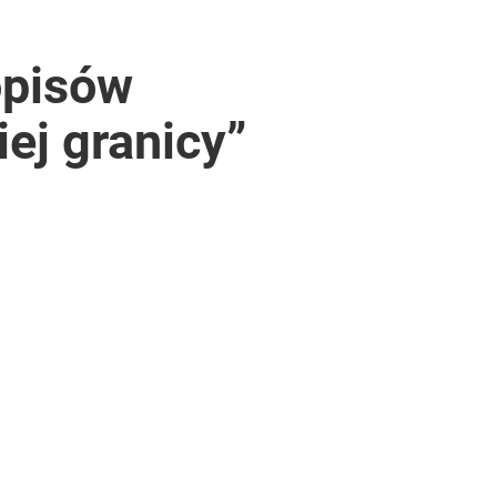
opisów
ej granicy”