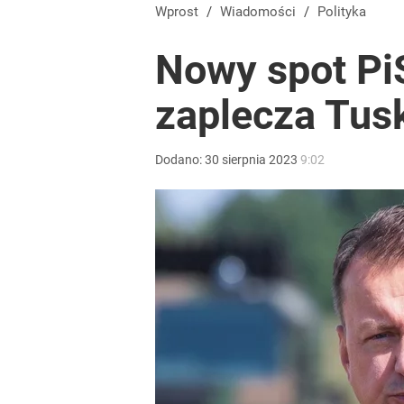
Wprost
/
Wiadomości
/
Polityka
Nowy spot PiS
zaplecza Tusk
Dodano:
30
sierpnia
2023
9:02