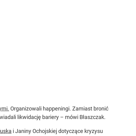
ymi.
Organizowali happeningi. Zamiast bronić
owiadali likwidację bariery – mówi Błaszczak.
Tuska
i Janiny Ochojskiej dotyczące kryzysu