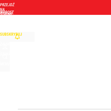
PRZEJDŹ
Udostępnij
2
Skomentuj
NA
WPROST
STRONĘ
GŁÓWNĄ
WIADOMOŚCI
POLITYKA
BIZNES
DOM
ZDROWIE
ROZRYWKA
TYGOD
SUBSKRYBUJ
ZALOGUJ
SZUKAJ
MENU