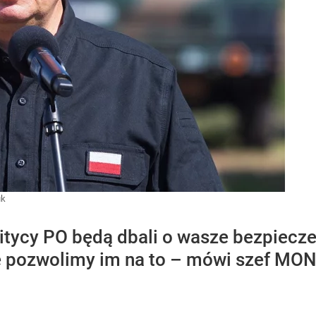
uk
olitycy PO będą dbali o wasze bezpiecz
ie pozwolimy im na to – mówi szef MO