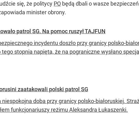
łudźcie się, że politycy
PO
będą dbali o wasze bezpieczeń
 zapowiada minister obrony.
owało patrol SG. Na pomoc ruszył TAJFUN
bezpiecznego incydentu doszło przy granicy polsko-białor
o tego stopnia napięta, że na pograniczne wysłano specj
orusini zaatakowali polski patrol SG
a niespokojna doba przy granicy polsko-białoruskiej. Str
ałem funkcjonariuszy reżimu Aleksandra Łukaszenki.