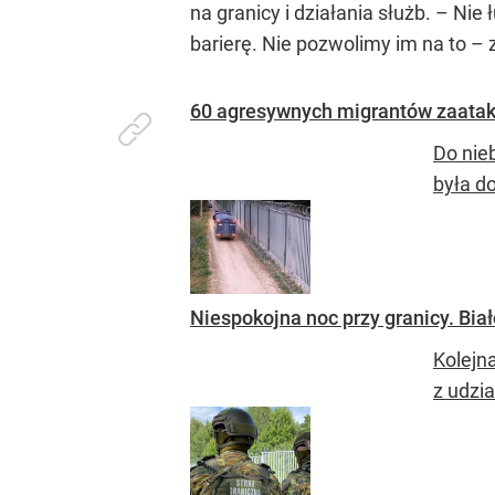
na granicy i działania służb. – Nie 
barierę. Nie pozwolimy im na to –
60 agresywnych migrantów zaatak
Do nie
była d
Niespokojna noc przy granicy. Biał
Kolejn
z udzi