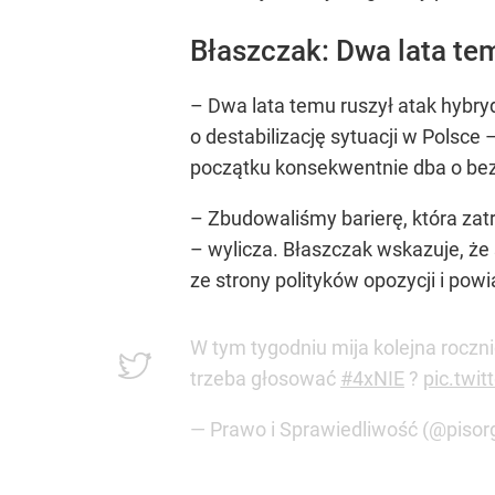
Błaszczak: Dwa lata te
– Dwa lata temu ruszył atak hybryd
o destabilizację sytuacji w Polsc
początku konsekwentnie dba o bez
– Zbudowaliśmy barierę, która zatr
– wylicza. Błaszczak wskazuje, że 
ze strony polityków opozycji i pow
W tym tygodniu mija kolejna roczn
trzeba głosować
#4xNIE
?
pic.twi
— Prawo i Sprawiedliwość (@pisor