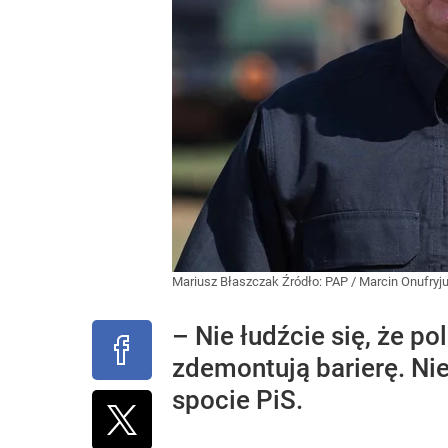
Mariusz Błaszczak
Źródło:
PAP
/
Marcin Onufryj
– Nie łudźcie się, że p
zdemontują barierę. N
spocie PiS.