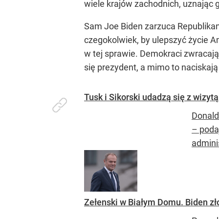
wiele krajów zachodnich, uznając
Sam Joe Biden zarzuca Republikano
czegokolwiek, by ulepszyć życie 
w tej sprawie. Demokraci zwracają 
się prezydent, a mimo to naciskaj
Tusk i Sikorski udadzą się z wiz
Donald
– poda
adminis
Zełenski w Białym Domu. Biden zł