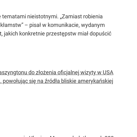
 tematami nieistotnymi. „Zamiast robienia
ą kłamstw” – pisał w komunikacie, wydanym
t, jakich konkretnie przestępstw miał dopuścić
szyngtonu do złożenia oficjalnej wizyty w USA
owołując się na źródła bliskie amerykańskiej