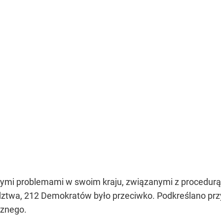
owymi problemami w swoim kraju, związanymi z procedu
twa, 212 Demokratów było przeciwko. Podkreślano przy t
cznego.