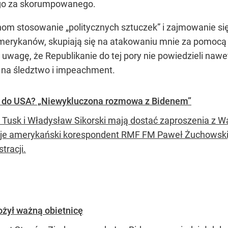
 go za skorumpowanego.
m stosowanie „politycznych sztuczek” i zajmowanie się
Amerykanów, skupiają się na atakowaniu mnie za pomoc
uwagę, że Republikanie do tej pory nie powiedzieli nawe
ą na śledztwo i impeachment.
ytą do USA? „Niewykluczona rozmowa z Bidenem”
 Tusk i Władysław Sikorski mają dostać zaproszenia z Wa
je amerykański korespondent RMF FM Paweł Żuchowski, p
tracji.
ożył ważną obietnicę