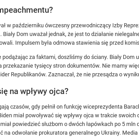
 impeachmentu?
ł w październiku ówczesny przewodniczący Izby Reprez
 Biały Dom uważał jednak, że jest to działanie nielegalne
wali. Impulsem była odmowa stawienia się przed komisj
e podążając za faktami, doszliśmy do ściany. Biały Dom u
na przekazanie tysięcy stron dokumentów. Nie mamy więc
ider Republikanów. Zaznaczał, że nie przesądza o wynik
ię na wpływy ojca?
ają czasów, gdy pełnił on funkcję wiceprezydenta Barac
iden miał powoływać się wpływy ojca w trakcie swoich 
BI miał powiedzieć służbom o dwóch łapówkach po 5 mln d
ć na odwołanie prokuratora generalnego Ukrainy. Media 