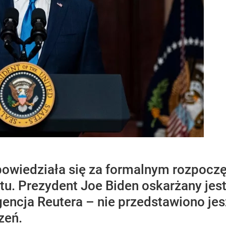
powiedziała się za formalnym rozpocz
. Prezydent Joe Biden oskarżany jest
gencja Reutera – nie przedstawiono j
zeń.