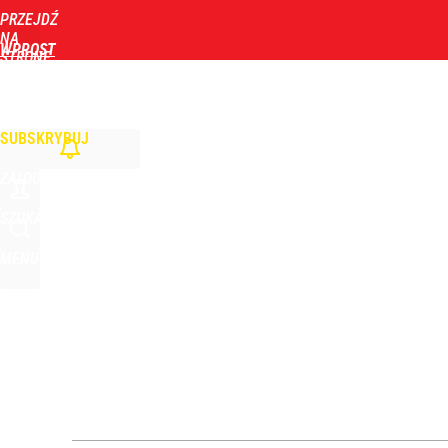
PRZEJDŹ
Udostępnij
1
Skomentuj
NA
WPROST
STRONĘ
GŁÓWNĄ
WIADOMOŚCI
POLITYKA
BIZNES
DOM
ZDROWIE
ROZRYWKA
TYGOD
Tym będzie można się objadać w Pałacu Prezydenc
SUBSKRYBUJ
2
ZALOGUJ
Stanowski przemawiał u Nawrockiego. Giertych: „W
SZUKAJ
MENU
3
Taki plan ma dotyczyć Hołowni. Miller i Komorowsk
4