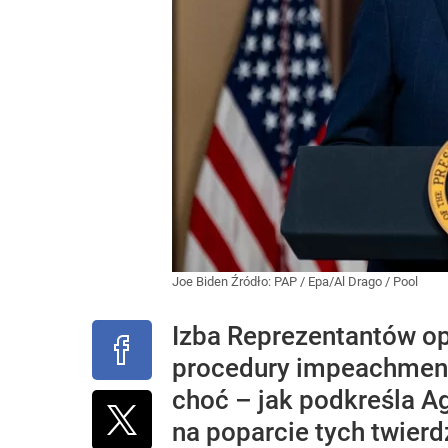
Joe Biden
Źródło:
PAP
/
Epa/Al Drago / Pool
Izba Reprezentantów o
procedury impeachmentu
choć – jak podkreśla A
na poparcie tych twierd