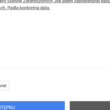
ent Stanów Zjednoczonych Joe Biden zapowiedział dals
ach. Padła konkretna data.
iat
STĘPNIJ