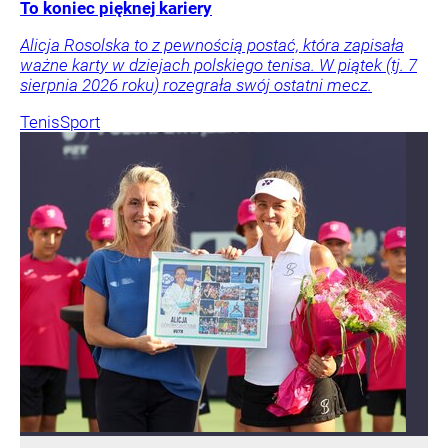
To koniec pięknej kariery
Alicja Rosolska to z pewnością postać, która zapisała
ważne karty w dziejach polskiego tenisa. W piątek (tj. 7
sierpnia 2026 roku) rozegrała swój ostatni mecz.
Tenis
Sport