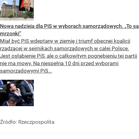
Nowa nadzieja dla PiS w wyborach samorządowych. „To są
mrzonki”
Miał być PiS wdeptany w ziemię i triumf obecnej koalicji
rządzącej w sejmikach samorządowych w całej Polsce.
Jest osłabienie PiS, ale o całkowitym pognębieniu tej partii
nie ma mowy. Na niespełna 10 dni przed wyborami
samorządowymi PiS...
Źródło:
Rzeczpospolita