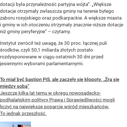
dotacji była przynależność partyjna wójta”. „Większe
dotacje otrzymały zwłaszcza gminy na terenie byłego
zaboru rosyjskiego oraz podkarpackie. A większe miasta
i gminy w ich otoczeniu otrzymały znacznie niższe dotacje
niż gminy peryferyjne” – czytamy.
Instytut zwrócił też uwagę, że 30 proc. łącznej puli
środków, czyli 50,1 miliarda złotych zostało
rozdysponowane w ciągu ostatnich 30 dni przed
jesiennymi wyborami parlamentarnymi.
To miał być bastion PiS, ale zaczęły się kłopoty. „Żrą się
między sobą”
Jeszcze kilka lat temu w okręgu nowosądecko-
podhalańskim politycy Prawa i Sprawiedliwości mogli
liczyć na największe poparcie wśród mieszkańców.
To jednak przeszłość.