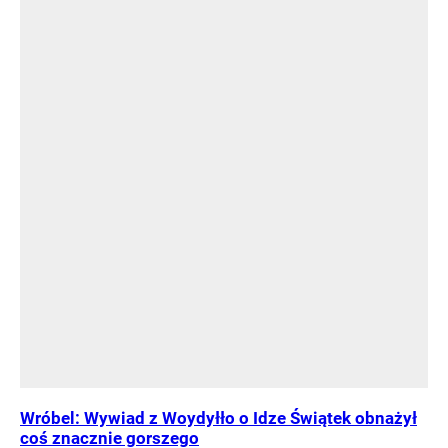
Wróbel: Wywiad z Woydyłło o Idze Świątek obnażył
coś znacznie gorszego