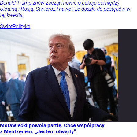
Donald Trump znów zaczął mówić o pokoju pomiędzy
Ukrainą i Rosją. Stwierdził nawet, że doszło do postępów w
tej kwestii.
Świat
Polityka
Morawiecki powoła partię. Chce współpracy
z Mentzenem. „Jestem otwarty”