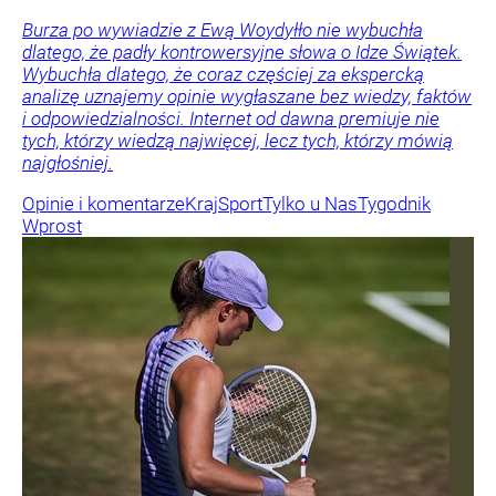
Burza po wywiadzie z Ewą Woydyłło nie wybuchła
dlatego, że padły kontrowersyjne słowa o Idze Świątek.
Wybuchła dlatego, że coraz częściej za ekspercką
analizę uznajemy opinie wygłaszane bez wiedzy, faktów
i odpowiedzialności. Internet od dawna premiuje nie
tych, którzy wiedzą najwięcej, lecz tych, którzy mówią
najgłośniej.
Opinie i komentarze
Kraj
Sport
Tylko u Nas
Tygodnik
Wprost