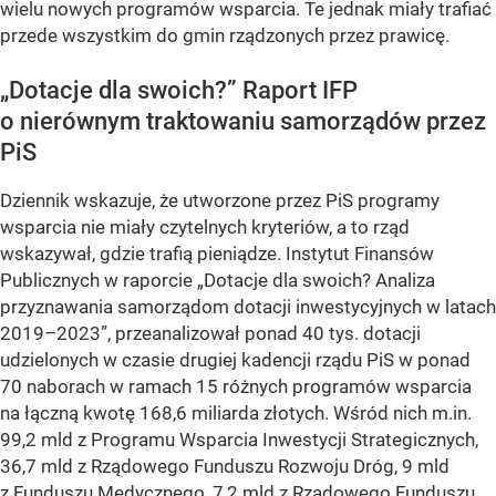
wielu nowych programów wsparcia. Te jednak miały trafiać
przede wszystkim do gmin rządzonych przez prawicę.
„Dotacje dla swoich?” Raport IFP
o nierównym traktowaniu samorządów przez
PiS
Dziennik wskazuje, że utworzone przez PiS programy
wsparcia nie miały czytelnych kryteriów, a to rząd
wskazywał, gdzie trafią pieniądze. Instytut Finansów
Publicznych w raporcie „Dotacje dla swoich? Analiza
przyznawania samorządom dotacji inwestycyjnych w latach
2019–2023”, przeanalizował ponad 40 tys. dotacji
udzielonych w czasie drugiej kadencji rządu PiS w ponad
70 naborach w ramach 15 różnych programów wsparcia
na łączną kwotę 168,6 miliarda złotych. Wśród nich m.in.
99,2 mld z Programu Wsparcia Inwestycji Strategicznych,
36,7 mld z Rządowego Funduszu Rozwoju Dróg, 9 mld
z Funduszu Medycznego, 7,2 mld z Rządowego Funduszu