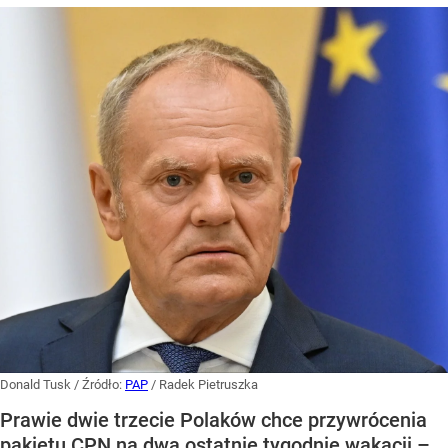
Donald Tusk
/ Źródło:
PAP
/
Radek Pietruszka
Prawie dwie trzecie Polaków chce przywrócenia
pakietu CPN na dwa ostatnie tygodnie wakacji –