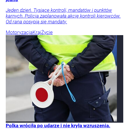
Jeden dzień. Tysiące kontroli, mandatów i punktów
karnych. Policja zaplanowała akcję kontroli kierowców.
Od rana posypią się mandaty.
Motoryzacja
Kraj
Życie
Polka wróciła po udarze i nie kryła wzruszenia.