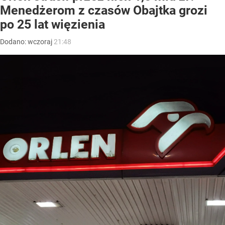
Menedżerom z czasów Obajtka grozi
po 25 lat więzienia
Dodano:
wczoraj
21:48