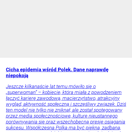
Cicha epidemia wśród Polek. Dane naprawdę
niepokoją
Jeszcze kilkanaście lat temu mówiło się o
„superwoman” – kobiecie, która miała z powodzeniem
łączyć karierę zawodową, macierzyństwo, atrakcyjny
wygląd, aktywność społeczną i szczęśliwy związek. Dziś
ten model nie tylko nie zniknął, ale został spotęgowany
przez media społecznościowe, kulturę nieustannego
porównywania się oraz wszechobecną presję osiągania
sukcesu. Współczesna Polka ma być piękna, zadbana,