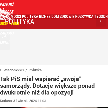
PRZEJDŹ
NA
WPROST
STRONĘ
WIADOMOŚCI
POLITYKA
BIZNES
DOM
ZDROWIE
ROZRYWKA
TYGODN
GŁÓWNĄ
POLITYKA
UBSKRYBUJ
ZALOGUJ
MENU
Wiadomości
/
Polityka
Tak PiS miał wspierać „swoje”
samorządy. Dotacje większe ponad
dwukrotnie niż dla opozycji
Dodano:
3
kwietnia
2024
11:03