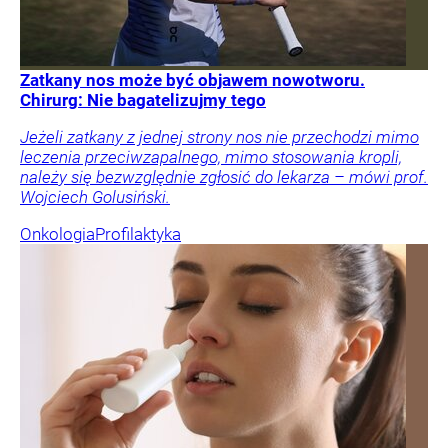
Zatkany nos może być objawem nowotworu.
Chirurg: Nie bagatelizujmy tego
Jeżeli zatkany z jednej strony nos nie przechodzi mimo
leczenia przeciwzapalnego, mimo stosowania kropli,
należy się bezwzględnie zgłosić do lekarza – mówi prof.
Wojciech Golusiński.
Onkologia
Profilaktyka