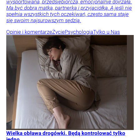
wysportowana, przedsiębiorcza, emocjonalnie dojrzała.
Ma być dobrą matką, partnerką i przyjaciółką. A jeśli nie
spełnia wszystkich tych oczekiwań, często sama staje
się swoim najsurowszym sędzią.
Opinie i komentarze
Życie
Psychologia
Tylko u Nas
Wielka obława drogówki. Będą kontrolować tylko
jedno