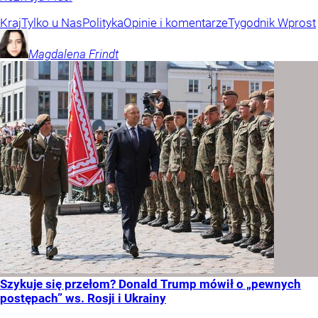
Kraj
Tylko u Nas
Polityka
Opinie i komentarze
Tygodnik Wprost
Magdalena
Frindt
Szykuje się przełom? Donald Trump mówił o „pewnych
postępach” ws. Rosji i Ukrainy