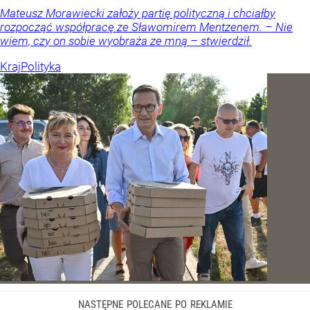
Mateusz Morawiecki założy partię polityczną i chciałby
rozpocząć współpracę ze Sławomirem Mentzenem. – Nie
wiem, czy on sobie wyobraża ze mną – stwierdził.
Kraj
Polityka