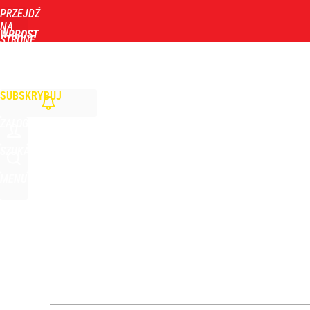
PRZEJDŹ
Udostępnij
3
Skomentuj
NA
WPROST
STRONĘ
GŁÓWNĄ
WIADOMOŚCI
POLITYKA
BIZNES
DOM
ZDROWIE
ROZRYWKA
TYGOD
Nowy sędzia TK już we wrześniu? Żurek mówi o pę
SUBSKRYBUJ
dodaj
ZALOGUJ
Vistula x LOT: Elegancja w podróży. Premiera wspó
SZUKAJ
MENU
dodaj
Prawdziwa wartość różnorodności
dodaj