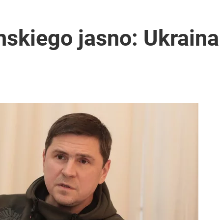
i. Tego potrzebuje dziś cała Europa
skiego jasno: Ukraina
ł coś znacznie gorszego
2030 roku?