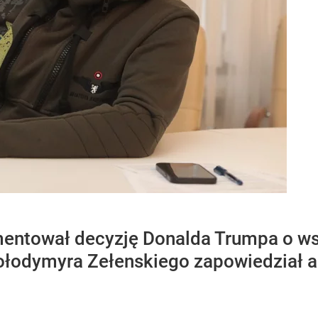
entował decyzję Donalda Trumpa o w
ołodymyra Zełenskiego zapowiedział a