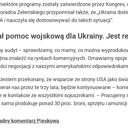
niektóre programy zostały zatwierdzone przez Kongres, 
oradca Zełenskiego przypomniał także, że „Ukraina doś
 nauczyła się dostosowywać do takich sytuacji”.
 pomoc wojskową dla Ukrainy. Jest re
ny audyt – sprawdzamy, co mamy, co można wyprodukow
ożna znaleźć na rynkach komercyjnych. Omawiamy opcje 
ości negocjacji z naszymi amerykańskimi odpowiednika
– Jestem przekonany, że wsparcie ze strony USA jako świ
ierał nas przez te trzy lata, będzie kontynuowane – ko
aje w kontakcie ze wszystkimi sojusznikami. – Pracujem
a sama produkuje ponad 30 proc. broni, sprzętu i amunic
sadny komentarz Pieskowa