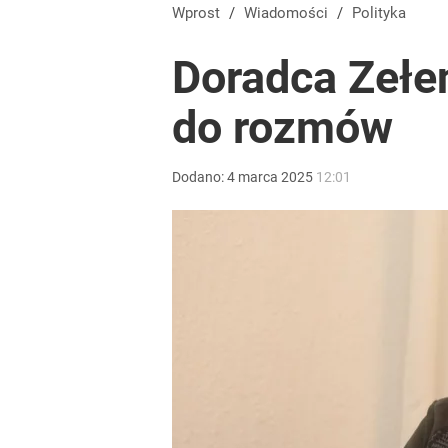
Gen. Pawlikowski: Przywiozłem cenną lekcję z Dani
Wprost
/
Wiadomości
/
Polityka
Doradca Zełen
2
do rozmów
Wróbel: Wywiad z Woydyłło o Idze Świątek obnaży
Dodano:
4
marca
2025
12:01
dodaj
Farmacja: wzrost pod presją. co czeka branżę do 
dodaj