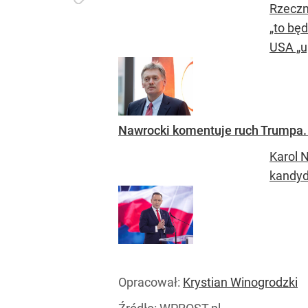
Rzeczn
„to bę
USA „up
Nawrocki komentuje ruch Trumpa. 
Karol 
kandyd
Opracował:
Krystian Winogrodzki