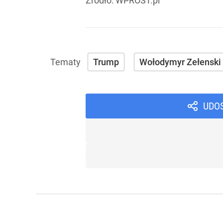
Źródło:
WPROST.pl
Trump
Wołodymyr Zełenski
UDO