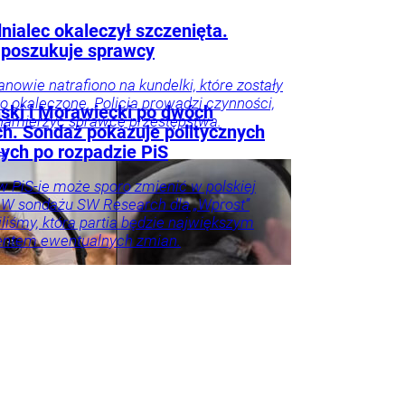
nialec okaleczył szczenięta.
a poszukuje sprawcy
nowie natrafiono na kundelki, które zostały
ko okaleczone. Policja prowadzi czynności,
ski i Morawiecki po dwóch
namierzyć sprawcę przestępstwa.
ch. Sondaż pokazuje politycznych
ych po rozpadzie PiS
aj
 PiS-ie może sporo zmienić w polskiej
. W sondażu SW Research dla „Wprost”
liśmy, która partia będzie największym
entem ewentualnych zmian.
o u
Trela
tyka