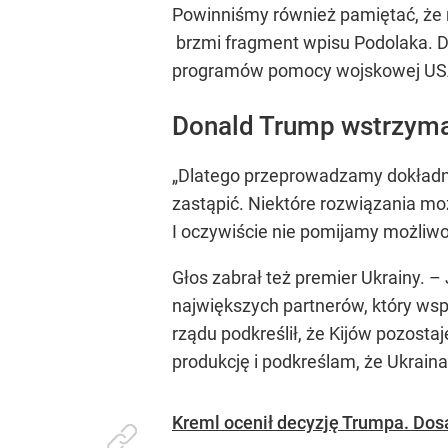
Powinniśmy również pamiętać, że 
brzmi fragment wpisu Podolaka. D
programów pomocy wojskowej USA i
Donald Trump wstrzymał
„Dlatego przeprowadzamy dokład
zastąpić. Niektóre rozwiązania m
I oczywiście nie pomijamy możliw
Głos zabrał też premier Ukrainy. 
największych partnerów, który wsp
rządu podkreślił, że Kijów pozost
produkcję i podkreślam, że Ukrain
Kreml ocenił decyzję Trumpa. Do