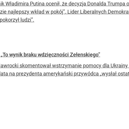
ik Władimira Putina ocenił, że decyzja Donalda Trumpa
dzie najlepszy wkład w pokój”. Lider Liberalnych Demokra
okorzył ludzi”.
„To wynik braku wdzięczności Zełenskiego”
Nawrocki skomentował wstrzymanie pomocy dla Ukrainy
ata na prezydenta amerykański przywódca „wysłał ostat