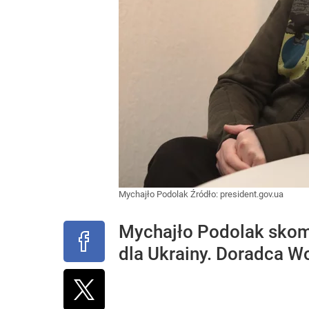
Mychajło Podolak
Źródło:
president.gov.ua
Mychajło Podolak skom
dla Ukrainy. Doradca W