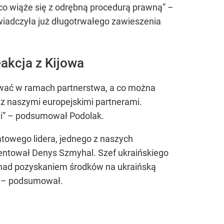
co wiąże się z odrębną procedurą prawną” –
wiadczyła już długotrwałego zawieszenia
akcja z Kijowa
ać w ramach partnerstwa, a co można
z naszymi europejskimi partnerami.
mi” – podsumował Podolak.
atowego lidera, jednego z naszych
mentował Denys Szmyhal. Szef ukraińskiego
y nad pozyskaniem środków na ukraińską
ji – podsumował.