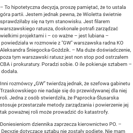
– To hipotetyczna decyzja, proszę pamiętać, że to ustala
góra partii. Jestem jednak pewna, że Wioletta świetnie
sprawdziłaby się na tym stanowisku. Jest filarem
warszawskiego ratusza, doskonale potrafi zarządzać
wielkimi projektami i – co ważne – jest lubiana –
powiedziała w rozmowie z "GW" warszawska radna KO
Aleksandra Śniegocka-Goździk. – Ma duże doświadczenie,
poza tym warszawski ratusz jest non stop pod ostrzałem
CBA i prokuratury. Poradzi sobie. O ile pokieruje sztabem –
dodała.
Inni rozmówcy „GW” twierdzą jednak, że szefowa gabinetu
Trzaskowskiego nie nadaje się do przewidywanej dla niej
roli. Jedna z osób stwierdziła, że Paprocka-Ślusarska
stosuje przestarzałe metody zarządzania i powierzenie jej
tak poważnej roli może prowadzić do katastrofy.
Doniesieniom dziennika zaprzecza kierownictwo PO. –
Decyzje dotyczące sztabu nie zostały podjęte. Nie mam