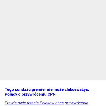
Tego sondażu premier nie może zlekceważyć.
Polacy o przywróceniu CPN
Prawie dwie trzecie Polaków chce przywrócenia