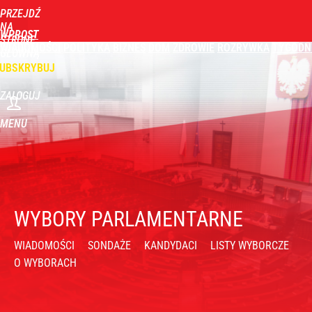
PRZEJDŹ
NA
WPROST
STRONĘ
WIADOMOŚCI
POLITYKA
BIZNES
DOM
ZDROWIE
ROZRYWKA
TYGODN
GŁÓWNĄ
UBSKRYBUJ
ZALOGUJ
MENU
WYBORY PARLAMENTARNE
WIADOMOŚCI
SONDAŻE
KANDYDACI
LISTY WYBORCZE
O WYBORACH