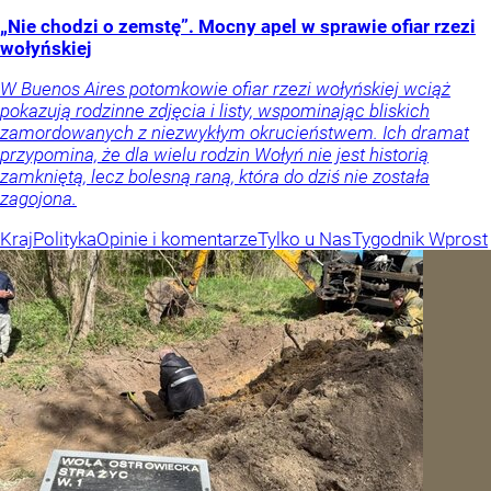
„Nie chodzi o zemstę”. Mocny apel w sprawie ofiar rzezi
wołyńskiej
W Buenos Aires potomkowie ofiar rzezi wołyńskiej wciąż
pokazują rodzinne zdjęcia i listy, wspominając bliskich
zamordowanych z niezwykłym okrucieństwem. Ich dramat
przypomina, że dla wielu rodzin Wołyń nie jest historią
zamkniętą, lecz bolesną raną, która do dziś nie została
zagojona.
Kraj
Polityka
Opinie i komentarze
Tylko u Nas
Tygodnik Wprost