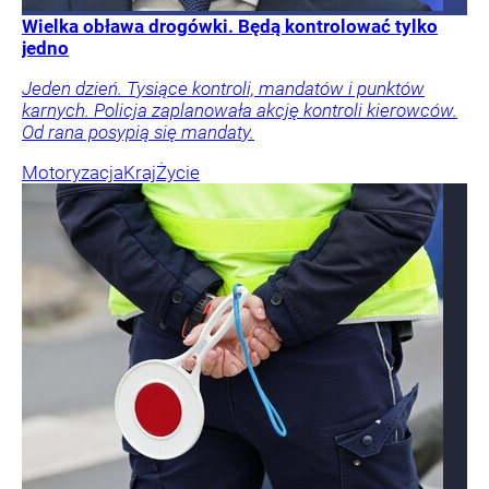
Wielka obława drogówki. Będą kontrolować tylko
jedno
Jeden dzień. Tysiące kontroli, mandatów i punktów
karnych. Policja zaplanowała akcję kontroli kierowców.
Od rana posypią się mandaty.
Motoryzacja
Kraj
Życie