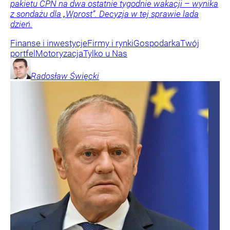
pakietu CPN na dwa ostatnie tygodnie wakacji – wynika
z sondażu dla „Wprost”. Decyzja w tej sprawie lada
dzień.
Finanse i inwestycje
Firmy i rynki
Gospodarka
Twój
portfel
Motoryzacja
Tylko u Nas
Radosław
Święcki