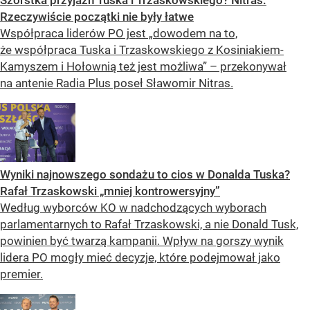
Szorstka przyjaźń Tuska i Trzaskowskiego? Nitras:
Rzeczywiście początki nie były łatwe
Współpraca liderów PO jest „dowodem na to,
że współpraca Tuska i Trzaskowskiego z Kosiniakiem-
Kamyszem i Hołownią też jest możliwa” – przekonywał
na antenie Radia Plus poseł Sławomir Nitras.
Wyniki najnowszego sondażu to cios w Donalda Tuska?
Rafał Trzaskowski „mniej kontrowersyjny”
Według wyborców KO w nadchodzących wyborach
parlamentarnych to Rafał Trzaskowski, a nie Donald Tusk,
powinien być twarzą kampanii. Wpływ na gorszy wynik
lidera PO mogły mieć decyzje, które podejmował jako
premier.