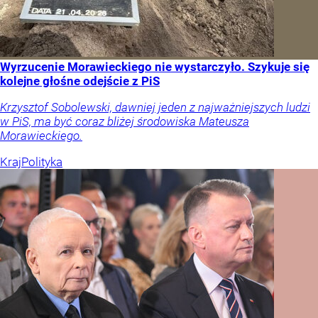
Wyrzucenie Morawieckiego nie wystarczyło. Szykuje się
kolejne głośne odejście z PiS
Krzysztof Sobolewski, dawniej jeden z najważniejszych ludzi
w PiS, ma być coraz bliżej środowiska Mateusza
Morawieckiego.
Kraj
Polityka