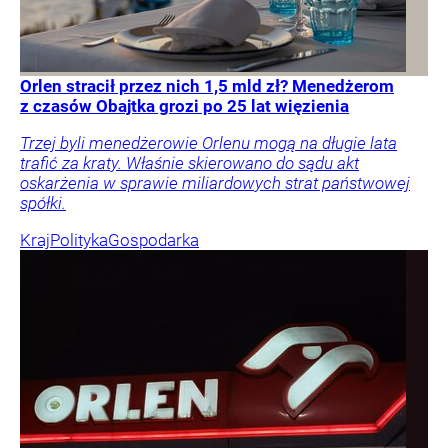
Orlen stracił przez nich 1,5 mld zł? Menedżerom
z czasów Obajtka grozi po 25 lat więzienia
Trzej byli menedżerowie Orlenu mogą na długie lata
trafić za kraty. Właśnie skierowano do sądu akt
oskarżenia w sprawie miliardowych strat państwowej
spółki.
Kraj
Polityka
Gospodarka