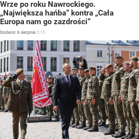
Wrze po roku Nawrockiego.
„Największa hańba” kontra „Cała
Europa nam go zazdrości”
Dodano:
6
sierpnia
5:15