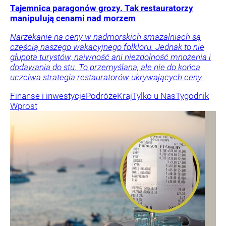
Tajemnica paragonów grozy. Tak restauratorzy
manipulują cenami nad morzem
Narzekanie na ceny w nadmorskich smażalniach są
częścią naszego wakacyjnego folkloru. Jednak to nie
głupota turystów, naiwność ani niezdolność mnożenia i
dodawania do stu. To przemyślana, ale nie do końca
uczciwa strategia restauratorów ukrywających ceny.
Finanse i inwestycje
Podróże
Kraj
Tylko u Nas
Tygodnik
Wprost