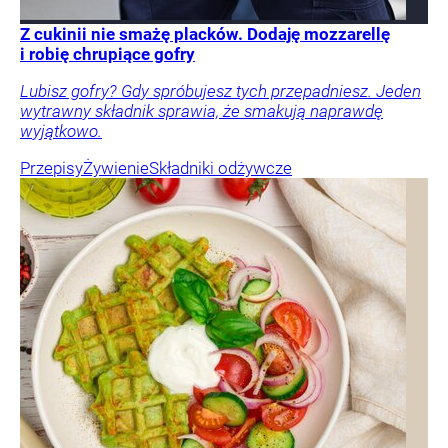
Z cukinii nie smażę placków. Dodaję mozzarellę
i robię chrupiące gofry
Lubisz gofry? Gdy spróbujesz tych przepadniesz. Jeden
wytrawny składnik sprawia, że smakują naprawdę
wyjątkowo.
Przepisy
Żywienie
Składniki odżywcze