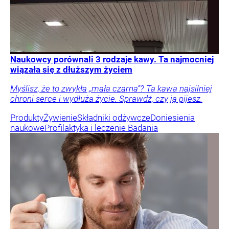
Naukowcy porównali 3 rodzaje kawy. Ta najmocniej
wiązała się z dłuższym życiem
Myślisz, że to zwykła „mała czarna”? Ta kawa najsilniej
chroni serce i wydłuża życie. Sprawdź, czy ją pijesz.
Produkty
Żywienie
Składniki odżywcze
Doniesienia
naukowe
Profilaktyka i leczenie
Badania