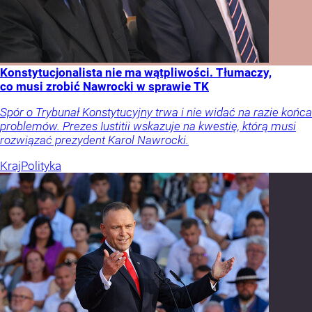
Konstytucjonalista nie ma wątpliwości. Tłumaczy,
co musi zrobić Nawrocki w sprawie TK
Spór o Trybunał Konstytucyjny trwa i nie widać na razie końca
problemów. Prezes Iustitii wskazuje na kwestię, którą musi
rozwiązać prezydent Karol Nawrocki.
Kraj
Polityka