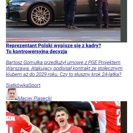
Reprezentant Polski wypisze się z kadry?
To kontrowersyjna decyzja
Bartosz Gomułka przedłużył umowę z PGE Projektem
Warszawa. Atakujący podpisał kontrakt ze stołecznym
klubem aż do 2029 roku. Czy to słuszny krok 24-latka?
Siatkówka
Sport
Maciej
Piasecki