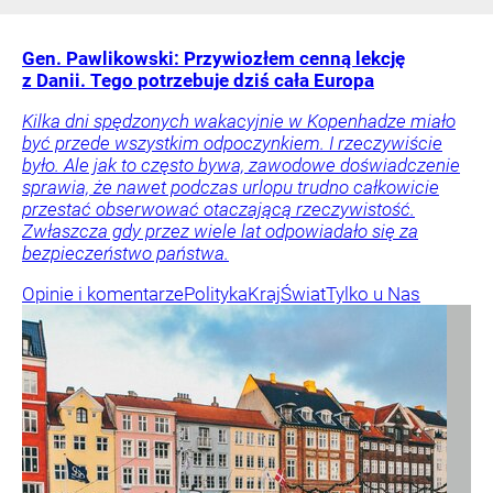
Gen. Pawlikowski: Przywiozłem cenną lekcję
z Danii. Tego potrzebuje dziś cała Europa
Kilka dni spędzonych wakacyjnie w Kopenhadze miało
być przede wszystkim odpoczynkiem. I rzeczywiście
było. Ale jak to często bywa, zawodowe doświadczenie
sprawia, że nawet podczas urlopu trudno całkowicie
przestać obserwować otaczającą rzeczywistość.
Zwłaszcza gdy przez wiele lat odpowiadało się za
bezpieczeństwo państwa.
Opinie i komentarze
Polityka
Kraj
Świat
Tylko u Nas