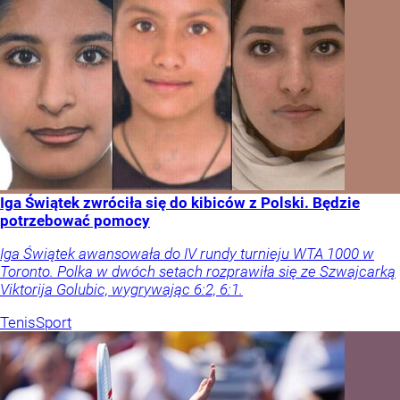
Iga Świątek zwróciła się do kibiców z Polski. Będzie
potrzebować pomocy
Iga Świątek awansowała do IV rundy turnieju WTA 1000 w
Toronto. Polka w dwóch setach rozprawiła się ze Szwajcarką
Viktorija Golubic, wygrywając 6:2, 6:1.
Tenis
Sport