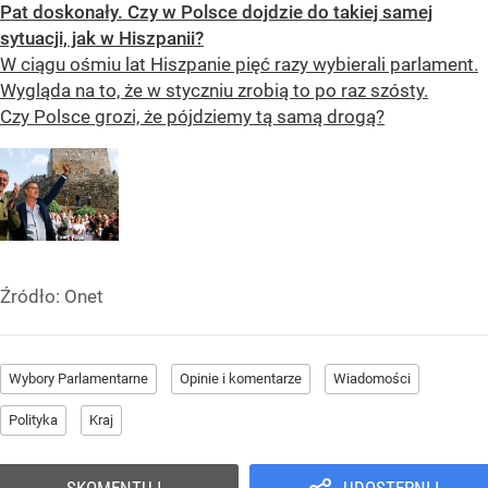
Pat doskonały. Czy w Polsce dojdzie do takiej samej
sytuacji, jak w Hiszpanii?
W ciągu ośmiu lat Hiszpanie pięć razy wybierali parlament.
Wygląda na to, że w styczniu zrobią to po raz szósty.
Czy Polsce grozi, że pójdziemy tą samą drogą?
Źródło:
Onet
Wybory Parlamentarne
Opinie i komentarze
Wiadomości
Polityka
Kraj
SKOMENTUJ
UDOSTĘPNIJ