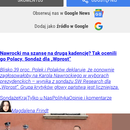
Obserwuj nas
w
Google News
Dodaj jako
źródło w Google
Nawrocki ma szansę na drugą kadencję? Tak ocenili
go Polacy. Sondaż dla „Wprost”
Blisko 39 proc. Polek i Polaków deklaruje, że ponownie
zagłosowałoby na Karola Nawrockiego w wyborach
prezydenckich – wynika z sondażu SW Research dla
„Wprost”. Grupa krytyków głowy państwa jest liczniejsza.
Sondaże
Kraj
Tylko u Nas
Polityka
Opinie i komentarze
Magdalena
Frindt