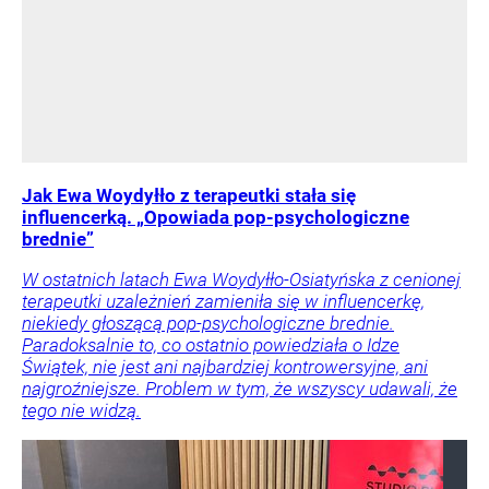
Jak Ewa Woydyłło z terapeutki stała się
influencerką. „Opowiada pop-psychologiczne
brednie”
W ostatnich latach Ewa Woydyłło-Osiatyńska z cenionej
terapeutki uzależnień zamieniła się w influencerkę,
niekiedy głoszącą pop-psychologiczne brednie.
Paradoksalnie to, co ostatnio powiedziała o Idze
Świątek, nie jest ani najbardziej kontrowersyjne, ani
najgroźniejsze. Problem w tym, że wszyscy udawali, że
tego nie widzą.