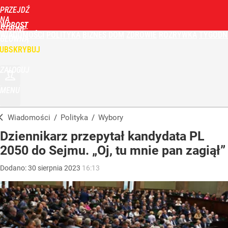
PRZEJDŹ
NA
WPROST
STRONĘ
WIADOMOŚCI
POLITYKA
BIZNES
DOM
ZDROWIE
ROZRYWKA
TYGODN
GŁÓWNĄ
UBSKRYBUJ
ZALOGUJ
MENU
Wiadomości
/
Polityka
/
Wybory
Dziennikarz przepytał kandydata PL
2050 do Sejmu. „Oj, tu mnie pan zagiął”
Dodano:
30
sierpnia
2023
16:13