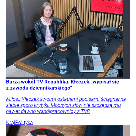
Burza wokół TV Republika. Kłeczek „wypisał się
z zawodu dziennikarskiego”
Miłosz Kłeczek swoimi ostatnimi popisami ściągnął na
siebie sporo krytyki. Mocnych słów nie szczędzą mu
nawet dawno współpracownicy z TVP.
Kraj
Polityka