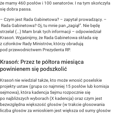
że mamy 460 posłów i 100 senatorów. I na tym skończyła
się dobra passa.
– Czym jest Rada Gabinetowa? – zapytał prowadzący. –
Rada Gabinetowa? Oj, tu mnie pan „zagiął”. Nie będę
strzelał (...) Mam brak tych informacji – odpowiedział
Krasoń. Wyjaśnijmy, że Rada Gabinetowa składa się
z członków Rady Ministrów, którzy obradują
pod przewodnictwem Prezydenta RP.
Krasoń: Przez te półtora miesiąca
powinienem się podszkolić
Krasoń nie wiedział także, kto może wnosić poselskie
projekty ustaw (grupa co najmniej 15 posłów lub komisja
sejmowa), która kadencja Sejmu rozpocznie się
po najbliższych wyborach (X kadencja) oraz czym jest
bezwzględna większość głosów (w trakcie głosowania
liczba głosów za wnioskiem jest większa od sumy głosów