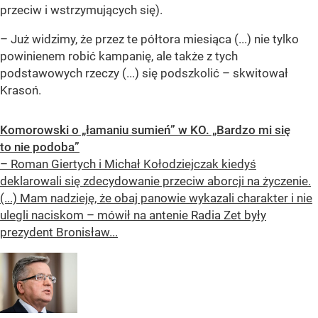
przeciw i wstrzymujących się).
– Już widzimy, że przez te półtora miesiąca (...) nie tylko
powinienem robić kampanię, ale także z tych
podstawowych rzeczy (...) się podszkolić – skwitował
Krasoń.
Komorowski o „łamaniu sumień” w KO. „Bardzo mi się
to nie podoba”
– Roman Giertych i Michał Kołodziejczak kiedyś
deklarowali się zdecydowanie przeciw aborcji na życzenie.
(...) Mam nadzieję, że obaj panowie wykazali charakter i nie
ulegli naciskom – mówił na antenie Radia Zet były
prezydent Bronisław...