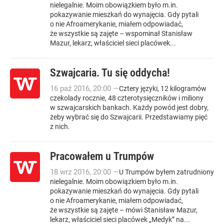
nielegalnie. Moim obowiązkiem było m.in.
pokazywanie mieszkań do wynajęcia. Gdy pytali
o nie Afroamerykanie, miałem odpowiadać,
że wszystkie są zajęte – wspominał Stanisław
Mazur, lekarz, właściciel sieci placówek...
Szwajcaria. Tu się oddycha!
16
paź
2016
,
20:00
—
Cztery języki, 12 kilogramów
czekolady rocznie, 48 czterotysięczników i miliony
w szwajcarskich bankach. Każdy powód jest dobry,
żeby wybrać się do Szwajcarii. Przedstawiamy pięć
z nich.
Pracowałem u Trumpów
18
wrz
2016
,
20:00
—
U Trumpów byłem zatrudniony
nielegalnie. Moim obowiązkiem było m.in.
pokazywanie mieszkań do wynajęcia. Gdy pytali
o nie Afroamerykanie, miałem odpowiadać,
że wszystkie są zajęte – mówi Stanisław Mazur,
lekarz, właściciel sieci placówek „Medyk” na...