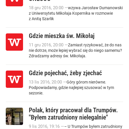
18
gru
2016
,
20:00
—
wzywa Jarosław Dumanowski
z Uniwersytetu Mikołaja Kopernika w rozmowie
z Anitą Szarlik
Gdzie mieszka św. Mikołaj
11
gru
2016
,
20:00
—
Zamiast ryzykować, że do nas
nie dotrze, może lepiej wybrać się do niego samemu?
Zdradzamy adresy św. Mikołaja.
Gdzie pojechać, żeby zjechać
13
lis
2016
,
20:00
—
Góry górom nierówne.
Podpowiadamy, gdzie najlepiej szusować w tym
sezonie.
Polak, który pracował dla Trumpów.
"Byłem zatrudniony nielegalnie"
9
lis
2016
,
19:16
—
– U Trumpów byłem zatrudniony