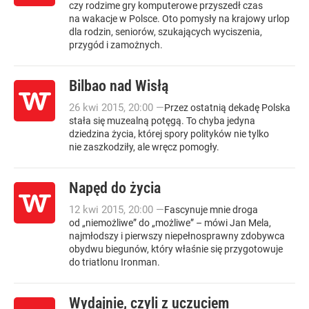
czy rodzime gry komputerowe przyszedł czas
na wakacje w Polsce. Oto pomysły na krajowy urlop
dla rodzin, seniorów, szukających wyciszenia,
przygód i zamożnych.
Bilbao nad Wisłą
26
kwi
2015
,
20:00
—
Przez ostatnią dekadę Polska
stała się muzealną potęgą. To chyba jedyna
dziedzina życia, której spory polityków nie tylko
nie zaszkodziły, ale wręcz pomogły.
Napęd do życia
12
kwi
2015
,
20:00
—
Fascynuje mnie droga
od „niemożliwe” do „możliwe” – mówi Jan Mela,
najmłodszy i pierwszy niepełnosprawny zdobywca
obydwu biegunów, który właśnie się przygotowuje
do triatlonu Ironman.
Wydajnie, czyli z uczuciem