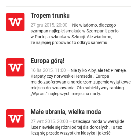
Tropem trunku
27
gru
2015
,
20:00
—
Nie wiadomo, dlaczego
szampan najlepiej smakuje w Szampanii, porto
w Porto, a szkocka w Szkocji. Ale wiadomo,
że najlepiej próbować to odkryć samemu.
Europa górą!
16
lis
2015
,
11:00
—
Nie tylko Alpy, ale też Pireneje,
Karpaty czy norweskie Hemsedal. Europa
ma do zaoferowania narciarzom zupełnie wyjątkowe
miejsca do szusowania. Oto subiektywny ranking
„Wprost” najlepszych miejsc na narty.
Małe ubrania, wielka moda
27
wrz
2015
,
20:00
—
Dziecięca moda w wersji de
luxe niewiele się różni od tej dla dorosłych. Tu też
liczą się przede wszystkim klasyka i jakość