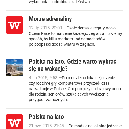
wykonania. I odrobina szaleństwa.
Morze adrenaliny
12
lip
2015
,
20:00
—
Okołoziemskie regaty Volvo
Ocean Race to marzenie każdego żeglarza. I świetny
sposób, by kilku markom - od samochodów
po podpaski dodać wiatru w żaglach.
Polska na lato. Gdzie warto wybrać
się na wakacje?
4
lip
2015
,
9:58
—
Po modzie na lokalne jedzenie
czy rodzime gry komputerowe przyszedł czas
na wakacje w Polsce. Oto pomysły na krajowy urlop
dla rodzin, seniorów, szukających wyciszenia,
przygód i zamożnych.
Polska na lato
21
cze
2015
,
21:45
—
Po modzie na lokalne jedzenie