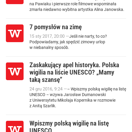
na Pawiaku i pierwsze role filmowe wspominała
zmarła niedawno wybitna artystka Alina Janowska.
7 pomysłów na zimę
15
sty
2017
,
20:00
—
Jeśli nie narty, to co?
Podpowiadamy, jak spędzić zimowy urlop
w niebanalny sposób.
Zaskakujący apel historyka. Polska
wigilia na liście UNESCO? „Mamy
taką szansę”
24
gru
2016
,
9:24
—
– Wpiszmy polską wigilię na listę
UNESCO – wzywa Jarosław Dumanowski
z Uniwersytetu Mikołaja Kopernika w rozmowie
z Anitą Szarlik.
Wpiszmy polską wigilię na listę
UNESCO