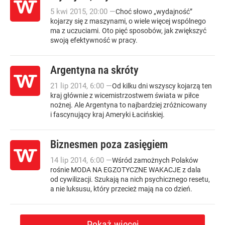
5
kwi
2015
,
20:00
—
Choć słowo „wydajność”
kojarzy się z maszynami, o wiele więcej wspólnego
ma z uczuciami. Oto pięć sposobów, jak zwiększyć
swoją efektywność w pracy.
Argentyna na skróty
21
lip
2014
,
6:00
—
Od kilku dni wszyscy kojarzą ten
kraj głównie z wicemistrzostwem świata w piłce
nożnej. Ale Argentyna to najbardziej zróżnicowany
i fascynujący kraj Ameryki Łacińskiej.
Biznesmen poza zasięgiem
14
lip
2014
,
6:00
—
Wśród zamożnych Polaków
rośnie MODA NA EGZOTYCZNE WAKACJE z dala
od cywilizacji. Szukają na nich psychicznego resetu,
a nie luksusu, który przecież mają na co dzień.
Pokaż więcej