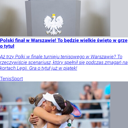
Polski finał w Warszawie! To będzie wielkie święto w grze
o tytuł
Aż trzy Polki w finale turnieju tenisowego w Warszawie? To
rzeczywiście scenariusz, który spełnił się podczas zmagań na
kortach Legii. Gra o tytuł już w piątek!
Tenis
Sport