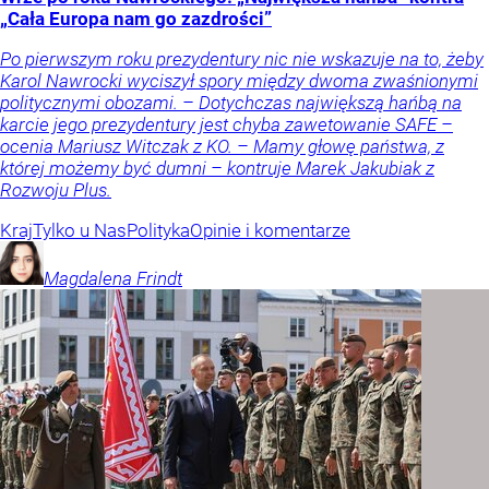
„Cała Europa nam go zazdrości”
Po pierwszym roku prezydentury nic nie wskazuje na to, żeby
Karol Nawrocki wyciszył spory między dwoma zwaśnionymi
politycznymi obozami. – Dotychczas największą hańbą na
karcie jego prezydentury jest chyba zawetowanie SAFE –
ocenia Mariusz Witczak z KO. – Mamy głowę państwa, z
której możemy być dumni – kontruje Marek Jakubiak z
Rozwoju Plus.
Kraj
Tylko u Nas
Polityka
Opinie i komentarze
Magdalena
Frindt