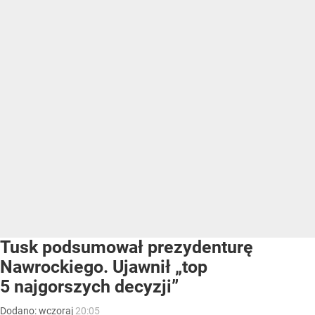
Tusk podsumował prezydenturę
Nawrockiego. Ujawnił „top
5 najgorszych decyzji”
Dodano:
wczoraj
20:05