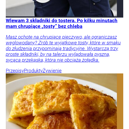
Wlewam 3 składniki do tostera. Po kilku minutach
mam chrupiące „tosty” bez chleba
Masz ochotę na chrupiące pieczywo, ale ograniczasz
węglowodany? Zrób te wyjątkowe tosty, które w smaku
do złudzenia przypominają tradycyjne. Wystarczą trzy
proste składniki, by na talerzu wylądowała pyszna,
sycąca przekąska, która nie obciąża żołądka.
Przepisy
Produkty
Żywienie