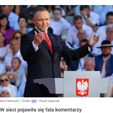
Karol Nawrocki
/ Źródło:
PAP
/
Paweł Supernak
W sieci pojawiła się fala komentarzy