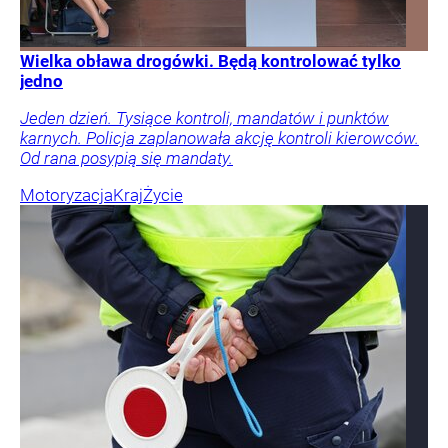
Wielka obława drogówki. Będą kontrolować tylko
jedno
Jeden dzień. Tysiące kontroli, mandatów i punktów
karnych. Policja zaplanowała akcję kontroli kierowców.
Od rana posypią się mandaty.
Motoryzacja
Kraj
Życie