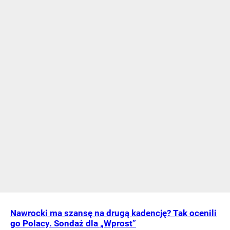
Nawrocki ma szansę na drugą kadencję? Tak ocenili
go Polacy. Sondaż dla „Wprost”