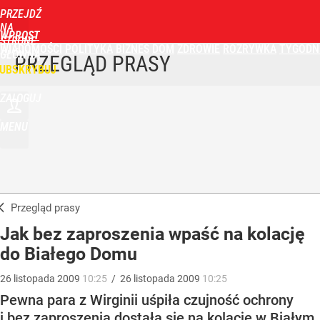
PRZEJDŹ
NA
WPROST
STRONĘ
WIADOMOŚCI
POLITYKA
BIZNES
DOM
ZDROWIE
ROZRYWKA
TYGODN
GŁÓWNĄ
PRZEGLĄD PRASY
UBSKRYBUJ
ZALOGUJ
MENU
Przegląd prasy
Jak bez zaproszenia wpaść na kolację
do Białego Domu
26
listopada
2009
10:25
/
26
listopada
2009
10:25
Pewna para z Wirginii uśpiła czujność ochrony
i bez zaproszenia dostała się na kolację w Białym