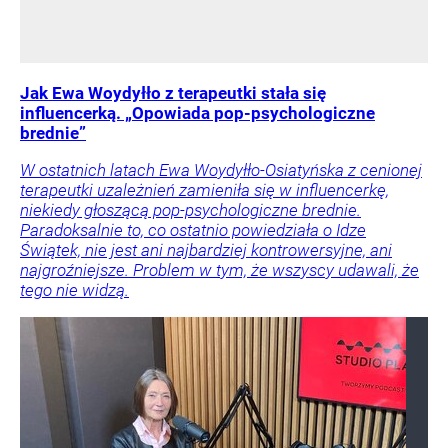
Jak Ewa Woydyłło z terapeutki stała się
influencerką. „Opowiada pop-psychologiczne
brednie”
W ostatnich latach Ewa Woydyłło-Osiatyńska z cenionej
terapeutki uzależnień zamieniła się w influencerkę,
niekiedy głoszącą pop-psychologiczne brednie.
Paradoksalnie to, co ostatnio powiedziała o Idze
Świątek, nie jest ani najbardziej kontrowersyjne, ani
najgroźniejsze. Problem w tym, że wszyscy udawali, że
tego nie widzą.