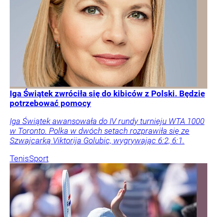
Iga Świątek zwróciła się do kibiców z Polski. Będzie
potrzebować pomocy
Iga Świątek awansowała do IV rundy turnieju WTA 1000
w Toronto. Polka w dwóch setach rozprawiła się ze
Szwajcarką Viktorija Golubic, wygrywając 6:2, 6:1.
Tenis
Sport