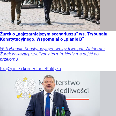
Żurek o „najczarniejszym scenariuszu” ws. Trybunału
Konstytucyjnego. Wspomniał o „planie B”
W Trybunale Konstytucyjnym wciąż trwa pat. Waldemar
Żurek wskazał przybliżony termin, kiedy ma dojść do
przełomu.
Kraj
Opinie i komentarze
Polityka