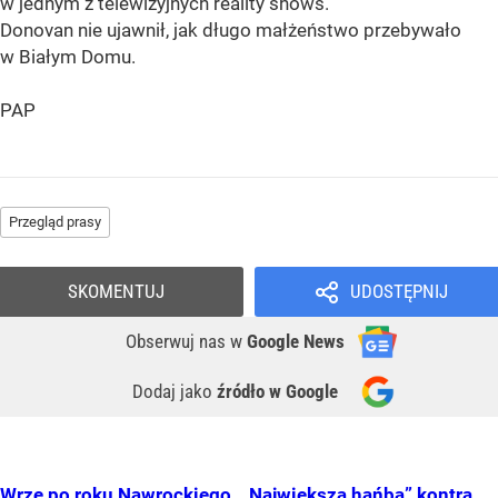
w jednym z telewizyjnych reality shows.
Donovan nie ujawnił, jak długo małżeństwo przebywało
w Białym Domu.
PAP
Przegląd prasy
SKOMENTUJ
UDOSTĘPNIJ
Obserwuj nas
w
Google News
Dodaj jako
źródło w Google
Wrze po roku Nawrockiego. „Największa hańba” kontra