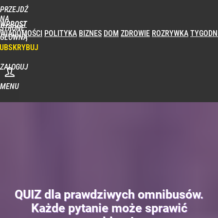
PRZEJDŹ
NA
WPROST
STRONĘ
WIADOMOŚCI
POLITYKA
BIZNES
DOM
ZDROWIE
ROZRYWKA
TYGODN
GŁÓWNĄ
UBSKRYBUJ
ZALOGUJ
MENU
QUIZ dla prawdziwych omnibusów.
Każde pytanie może sprawić