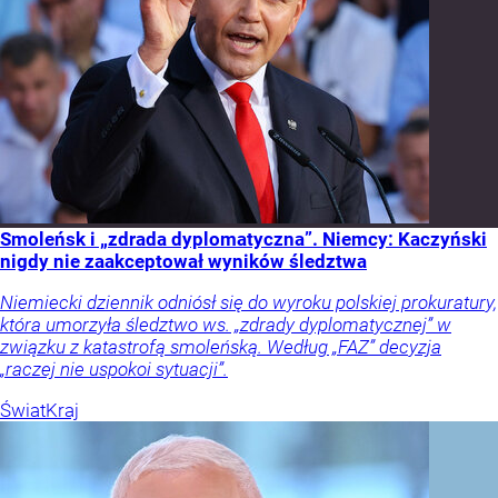
Smoleńsk i „zdrada dyplomatyczna”. Niemcy: Kaczyński
nigdy nie zaakceptował wyników śledztwa
Niemiecki dziennik odniósł się do wyroku polskiej prokuratury,
która umorzyła śledztwo ws. „zdrady dyplomatycznej” w
związku z katastrofą smoleńską. Według „FAZ” decyzja
„raczej nie uspokoi sytuacji”.
Świat
Kraj