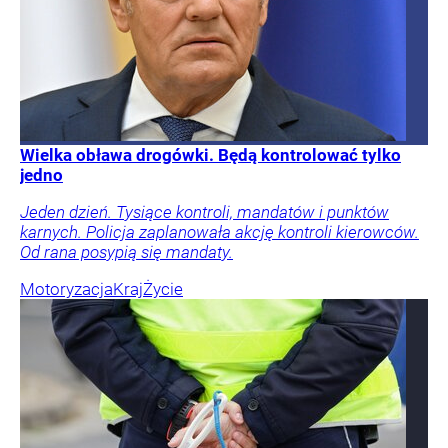
Wielka obława drogówki. Będą kontrolować tylko
jedno
Jeden dzień. Tysiące kontroli, mandatów i punktów
karnych. Policja zaplanowała akcję kontroli kierowców.
Od rana posypią się mandaty.
Motoryzacja
Kraj
Życie