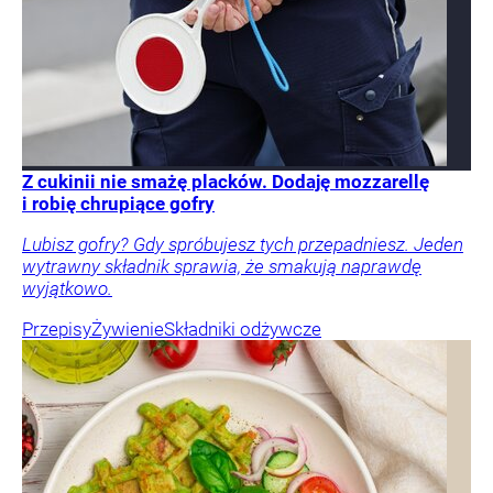
Z cukinii nie smażę placków. Dodaję mozzarellę
i robię chrupiące gofry
Lubisz gofry? Gdy spróbujesz tych przepadniesz. Jeden
wytrawny składnik sprawia, że smakują naprawdę
wyjątkowo.
Przepisy
Żywienie
Składniki odżywcze