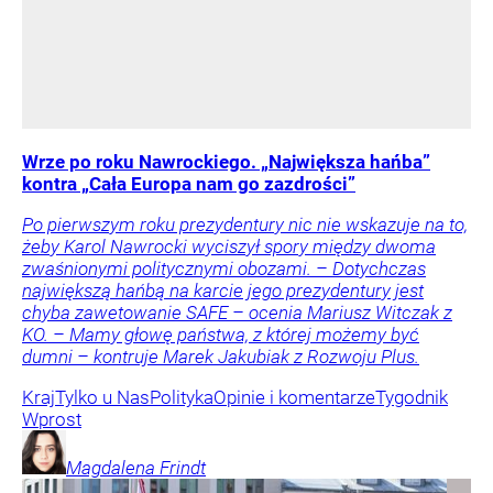
Wrze po roku Nawrockiego. „Największa hańba”
kontra „Cała Europa nam go zazdrości”
Po pierwszym roku prezydentury nic nie wskazuje na to,
żeby Karol Nawrocki wyciszył spory między dwoma
zwaśnionymi politycznymi obozami. – Dotychczas
największą hańbą na karcie jego prezydentury jest
chyba zawetowanie SAFE – ocenia Mariusz Witczak z
KO. – Mamy głowę państwa, z której możemy być
dumni – kontruje Marek Jakubiak z Rozwoju Plus.
Kraj
Tylko u Nas
Polityka
Opinie i komentarze
Tygodnik
Wprost
Magdalena
Frindt