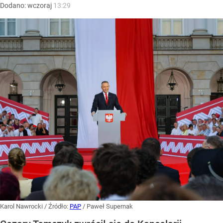
Dodano:
wczoraj
13:29
Karol Nawrocki
/ Źródło:
PAP
/
Paweł Supernak