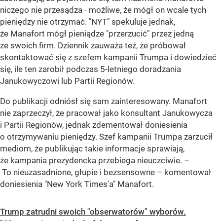
niczego nie przesądza - możliwe, że mógł on wcale tych
pieniędzy nie otrzymać. "NYT" spekuluje jednak,
że Manafort mógł pieniądze "przerzucić" przez jedną
ze swoich firm. Dziennik zauważa też, że próbował
skontaktować się z szefem kampanii Trumpa i dowiedzieć
się, ile ten zarobił podczas 5-letniego doradzania
Janukowyczowi lub Partii Regionów.
Do publikacji odniósł się sam zainteresowany. Manafort
nie zaprzeczył, że pracował jako konsultant Janukowycza
i Partii Regionów, jednak zdementował doniesienia
o otrzymywaniu pieniędzy. Szef kampanii Trumpa zarzucił
mediom, że publikując takie informacje sprawiają,
że kampania prezydencka przebiega nieuczciwie. –
To nieuzasadnione, głupie i bezsensowne – komentował
doniesienia "New York Times'a" Manafort.
Trump zatrudni swoich "obserwatorów" wyborów.