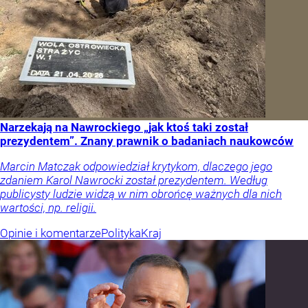
Narzekają na Nawrockiego „jak ktoś taki został
prezydentem”. Znany prawnik o badaniach naukowców
Marcin Matczak odpowiedział krytykom, dlaczego jego
zdaniem Karol Nawrocki został prezydentem. Według
publicysty ludzie widzą w nim obrońcę ważnych dla nich
wartości, np. religii.
Opinie i komentarze
Polityka
Kraj