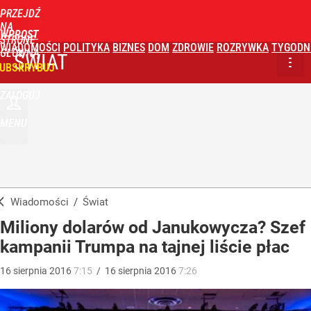
PRZEJDŹ
NA
WPROST
STRONĘ
WIADOMOŚCI
POLITYKA
BIZNES
DOM
ZDROWIE
ROZRYWKA
TYGODN
GŁÓWNĄ
ŚWIAT
UBSKRYBUJ
ZALOGUJ
MENU
Wiadomości
/
Świat
Miliony dolarów od Janukowycza? Szef
kampanii Trumpa na tajnej liście płac
16
sierpnia
2016
7:15
/
16
sierpnia
2016
7:26