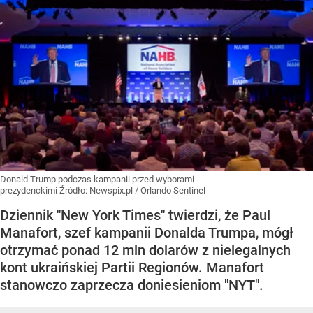
Donald Trump podczas kampanii przed wyborami
prezydenckimi
Źródło:
Newspix.pl
/
Orlando Sentinel
Dziennik "New York Times" twierdzi, że Paul
Manafort, szef kampanii Donalda Trumpa, mógł
otrzymać ponad 12 mln dolarów z nielegalnych
kont ukraińskiej Partii Regionów. Manafort
stanowczo zaprzecza doniesieniom "NYT".