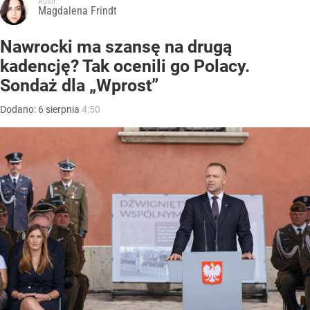
Autor:
Magdalena Frindt
Nawrocki ma szansę na drugą
kadencję? Tak ocenili go Polacy.
Sondaż dla „Wprost”
Dodano:
6
sierpnia
4:50