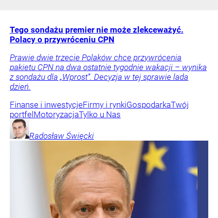
Tego sondażu premier nie może zlekceważyć.
Polacy o przywróceniu CPN
Prawie dwie trzecie Polaków chce przywrócenia
pakietu CPN na dwa ostatnie tygodnie wakacji – wynika
z sondażu dla „Wprost”. Decyzja w tej sprawie lada
dzień.
Finanse i inwestycje
Firmy i rynki
Gospodarka
Twój
portfel
Motoryzacja
Tylko u Nas
Radosław
Święcki