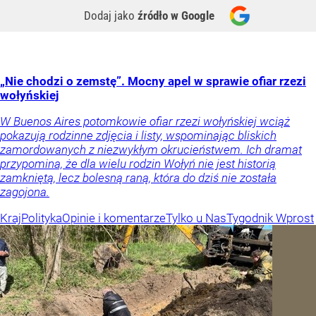
Dodaj jako
źródło w Google
„Nie chodzi o zemstę”. Mocny apel w sprawie ofiar rzezi
wołyńskiej
W Buenos Aires potomkowie ofiar rzezi wołyńskiej wciąż
pokazują rodzinne zdjęcia i listy, wspominając bliskich
zamordowanych z niezwykłym okrucieństwem. Ich dramat
przypomina, że dla wielu rodzin Wołyń nie jest historią
zamkniętą, lecz bolesną raną, która do dziś nie została
zagojona.
Kraj
Polityka
Opinie i komentarze
Tylko u Nas
Tygodnik Wprost