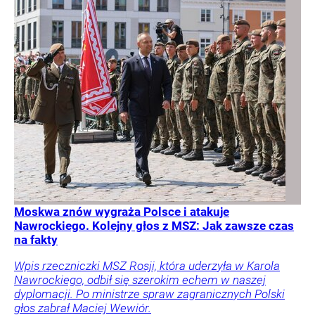
Moskwa znów wygraża Polsce i atakuje
Nawrockiego. Kolejny głos z MSZ: Jak zawsze czas
na fakty
Wpis rzeczniczki MSZ Rosji, która uderzyła w Karola
Nawrockiego, odbił się szerokim echem w naszej
dyplomacji. Po ministrze spraw zagranicznych Polski
głos zabrał Maciej Wewiór.