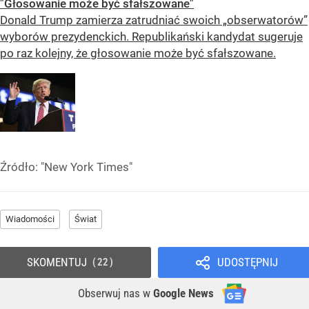
"Głosowanie może być sfałszowane"
Donald Trump zamierza zatrudniać swoich „obserwatorów”
wyborów prezydenckich. Republikański kandydat sugeruje
po raz kolejny, że głosowanie może być sfałszowane.
Źródło:
"New York Times"
Wiadomości
Świat
SKOMENTUJ
UDOSTĘPNIJ
22
Obserwuj nas
w
Google News