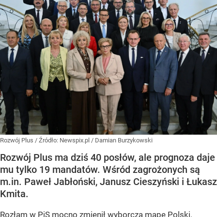
Rozwój Plus
/ Źródło:
Newspix.pl
/
Damian Burzykowski
Rozwój Plus ma dziś 40 posłów, ale prognoza daje
mu tylko 19 mandatów. Wśród zagrożonych są
m.in. Paweł Jabłoński, Janusz Cieszyński i Łukasz
Kmita.
Rozłam w PiS mocno zmienił wyborczą mapę Polski.