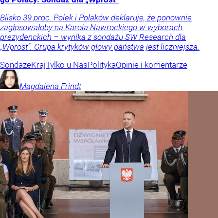
Blisko 39 proc. Polek i Polaków deklaruje, że ponownie
zagłosowałoby na Karola Nawrockiego w wyborach
prezydenckich – wynika z sondażu SW Research dla
„Wprost”. Grupa krytyków głowy państwa jest liczniejsza.
Sondaże
Kraj
Tylko u Nas
Polityka
Opinie i komentarze
Magdalena
Frindt