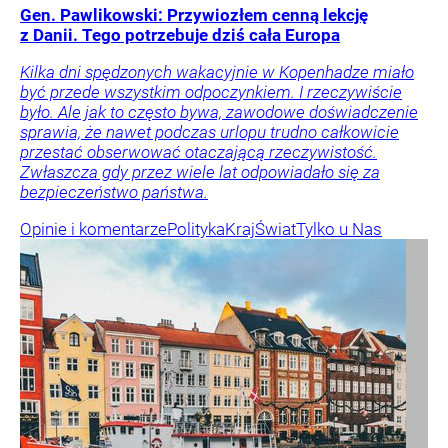
Gen. Pawlikowski: Przywiozłem cenną lekcję
z Danii. Tego potrzebuje dziś cała Europa
Kilka dni spędzonych wakacyjnie w Kopenhadze miało
być przede wszystkim odpoczynkiem. I rzeczywiście
było. Ale jak to często bywa, zawodowe doświadczenie
sprawia, że nawet podczas urlopu trudno całkowicie
przestać obserwować otaczającą rzeczywistość.
Zwłaszcza gdy przez wiele lat odpowiadało się za
bezpieczeństwo państwa.
Opinie i komentarze
Polityka
Kraj
Świat
Tylko u Nas