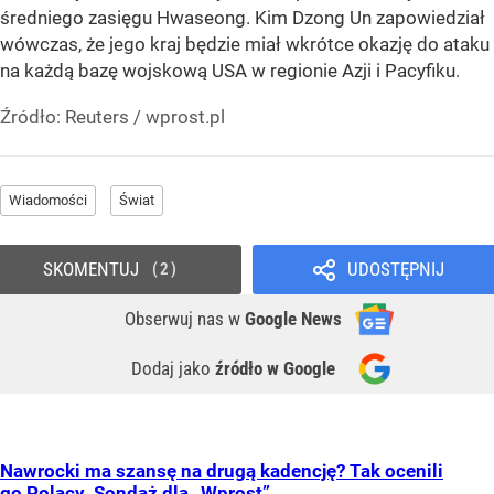
średniego zasięgu Hwaseong. Kim Dzong Un zapowiedział
wówczas, że jego kraj będzie miał wkrótce okazję do ataku
na każdą bazę wojskową USA w regionie Azji i Pacyfiku.
Źródło:
Reuters
/
wprost.pl
Wiadomości
Świat
SKOMENTUJ
UDOSTĘPNIJ
2
Obserwuj nas
w
Google News
Dodaj jako
źródło w Google
Nawrocki ma szansę na drugą kadencję? Tak ocenili
go Polacy. Sondaż dla „Wprost”