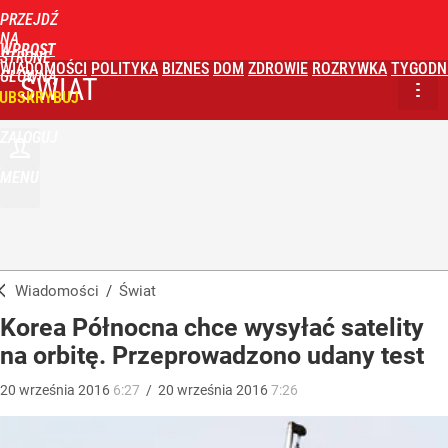
PRZEJDŹ
NA
WPROST
STRONĘ
WIADOMOŚCI
POLITYKA
BIZNES
DOM
ZDROWIE
ROZRYWKA
TYGODN
GŁÓWNĄ
ŚWIAT
UBSKRYBUJ
ZALOGUJ
MENU
Wiadomości
/
Świat
Korea Północna chce wysyłać satelity
na orbitę. Przeprowadzono udany test
20
września
2016
6:27
/
20
września
2016
7:26