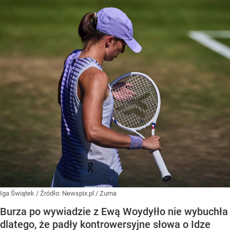
Iga Świątek
/ Źródło:
Newspix.pl
/
Zuma
Burza po wywiadzie z Ewą Woydyłło nie wybuchła
dlatego, że padły kontrowersyjne słowa o Idze