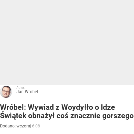
Autor:
Jan Wróbel
Wróbel: Wywiad z Woydyłło o Idze
Świątek obnażył coś znacznie gorszego
Dodano:
wczoraj
6:08