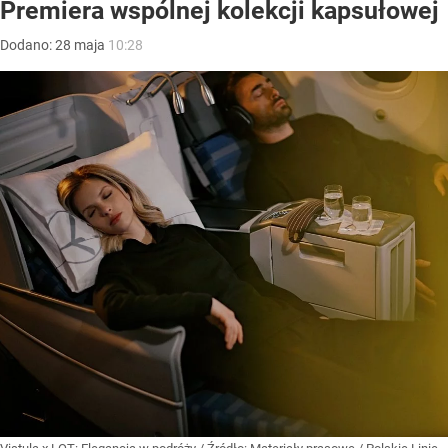
Premiera wspólnej kolekcji kapsułowej
Dodano:
28
maja
10:28