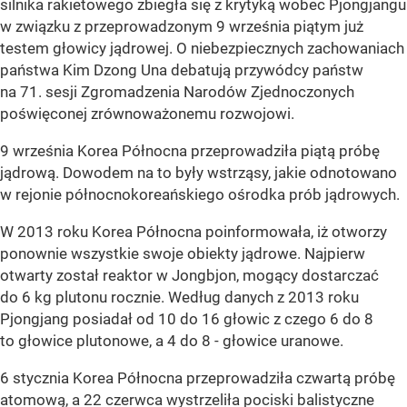
silnika rakietowego zbiegła się z krytyką wobec Pjongjangu
w związku z przeprowadzonym 9 września piątym już
testem głowicy jądrowej. O niebezpiecznych zachowaniach
państwa Kim Dzong Una debatują przywódcy państw
na 71. sesji Zgromadzenia Narodów Zjednoczonych
poświęconej zrównoważonemu rozwojowi.
9 września Korea Północna przeprowadziła piątą próbę
jądrową. Dowodem na to były wstrząsy, jakie odnotowano
w rejonie północnokoreańskiego ośrodka prób jądrowych.
W 2013 roku Korea Północna poinformowała, iż otworzy
ponownie wszystkie swoje obiekty jądrowe. Najpierw
otwarty został reaktor w Jongbjon, mogący dostarczać
do 6 kg plutonu rocznie. Według danych z 2013 roku
Pjongjang posiadał od 10 do 16 głowic z czego 6 do 8
to głowice plutonowe, a 4 do 8 - głowice uranowe.
6 stycznia Korea Północna przeprowadziła czwartą próbę
atomową, a 22 czerwca wystrzeliła pociski balistyczne