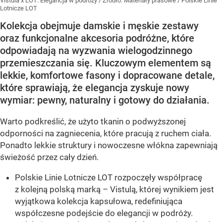
Vistula x LOT: Elegancja w podróży
/ Źródło:
Materiały prasowe
/
Polskie Linie
Lotnicze LOT
Kolekcja obejmuje damskie i męskie zestawy
oraz funkcjonalne akcesoria podróżne, które
odpowiadają na wyzwania wielogodzinnego
przemieszczania się. Kluczowym elementem są
lekkie, komfortowe fasony i dopracowane detale,
które sprawiają, że elegancja zyskuje nowy
wymiar: pewny, naturalny i gotowy do działania.
Warto podkreślić, że użyto tkanin o podwyższonej
odporności na zagniecenia, które pracują z ruchem ciała.
Ponadto lekkie struktury i nowoczesne włókna zapewniają
świeżość przez cały dzień.
Polskie Linie Lotnicze LOT rozpoczęły współpracę
z kolejną polską marką – Vistulą, której wynikiem jest
wyjątkowa kolekcja kapsułowa, redefiniująca
współczesne podejście do elegancji w podróży.