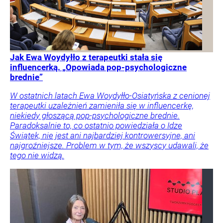
Jak Ewa Woydyłło z terapeutki stała się
influencerką. „Opowiada pop-psychologiczne
brednie”
W ostatnich latach Ewa Woydyłło-Osiatyńska z cenionej
terapeutki uzależnień zamieniła się w influencerkę,
niekiedy głoszącą pop-psychologiczne brednie.
Paradoksalnie to, co ostatnio powiedziała o Idze
Świątek, nie jest ani najbardziej kontrowersyjne, ani
najgroźniejsze. Problem w tym, że wszyscy udawali, że
tego nie widzą.