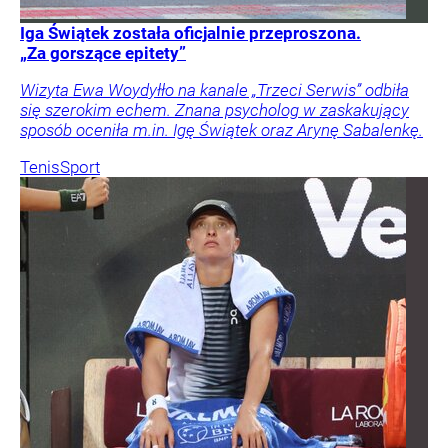
Iga Świątek została oficjalnie przeproszona.
„Za gorszące epitety”
Wizyta Ewa Woydyłło na kanale „Trzeci Serwis” odbiła
się szerokim echem. Znana psycholog w zaskakujący
sposób oceniła m.in. Igę Świątek oraz Arynę Sabalenkę.
Tenis
Sport