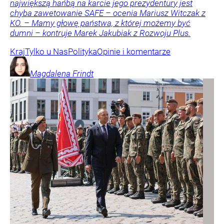
największą hańbą na karcie jego prezydentury jest
chyba zawetowanie SAFE – ocenia Mariusz Witczak z
KO. – Mamy głowę państwa, z której możemy być
dumni – kontruje Marek Jakubiak z Rozwoju Plus.
Kraj
Tylko u Nas
Polityka
Opinie i komentarze
Magdalena
Frindt