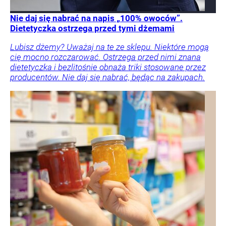
Nie daj się nabrać na napis „100% owoców”.
Dietetyczka ostrzega przed tymi dżemami
Lubisz dżemy? Uważaj na te ze sklepu. Niektóre mogą
cię mocno rozczarować. Ostrzega przed nimi znana
dietetyczka i bezlitośnie obnaża triki stosowane przez
producentów. Nie daj się nabrać, będąc na zakupach.