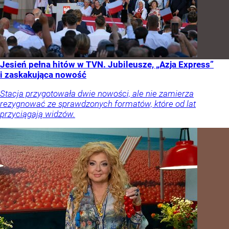
Jesień pełna hitów w TVN. Jubileusze, „Azja Express”
i zaskakująca nowość
Stacja przygotowała dwie nowości, ale nie zamierza
rezygnować ze sprawdzonych formatów, które od lat
przyciągają widzów.