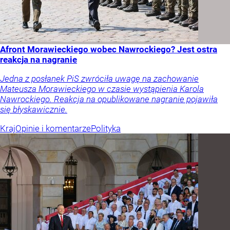
Afront Morawieckiego wobec Nawrockiego? Jest ostra
reakcja na nagranie
Jedna z posłanek PiS zwróciła uwagę na zachowanie
Mateusza Morawieckiego w czasie wystąpienia Karola
Nawrockiego. Reakcja na opublikowane nagranie pojawiła
się błyskawicznie.
Kraj
Opinie i komentarze
Polityka