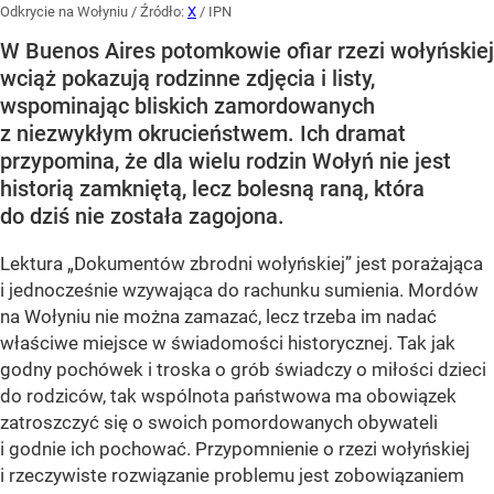
Odkrycie na Wołyniu
/ Źródło:
X
/
IPN
W Buenos Aires potomkowie ofiar rzezi wołyńskiej
wciąż pokazują rodzinne zdjęcia i listy,
wspominając bliskich zamordowanych
z niezwykłym okrucieństwem. Ich dramat
przypomina, że dla wielu rodzin Wołyń nie jest
historią zamkniętą, lecz bolesną raną, która
do dziś nie została zagojona.
Lektura „Dokumentów zbrodni wołyńskiej” jest porażająca
i jednocześnie wzywająca do rachunku sumienia. Mordów
na Wołyniu nie można zamazać, lecz trzeba im nadać
właściwe miejsce w świadomości historycznej. Tak jak
godny pochówek i troska o grób świadczy o miłości dzieci
do rodziców, tak wspólnota państwowa ma obowiązek
zatroszczyć się o swoich pomordowanych obywateli
i godnie ich pochować. Przypomnienie o rzezi wołyńskiej
i rzeczywiste rozwiązanie problemu jest zobowiązaniem