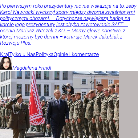
Po pierwszym roku prezydentury nic nie wskazuje na to, żeby
Karol Nawrocki wyciszył spory między dwoma zwaśnionymi
politycznymi obozami. – Dotychczas największą hańbą na
karcie jego prezydentury jest chyba zawetowanie SAFE –
ocenia Mariusz Witczak z KO. – Mamy głowę państwa, z
której możemy być dumni – kontruje Marek Jakubiak z
Rozwoju Plus.
Kraj
Tylko u Nas
Polityka
Opinie i komentarze
Magdalena
Frindt