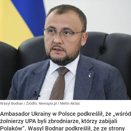
Wasyl Bodnar
/ Źródło:
Newspix.pl
/
Metin Aktas
Ambasador Ukrainy w Polsce podkreślił, że „wśród
żołnierzy UPA byli zbrodniarze, którzy zabijali
Polaków”. Wasyl Bodnar podkreślił, że ze strony