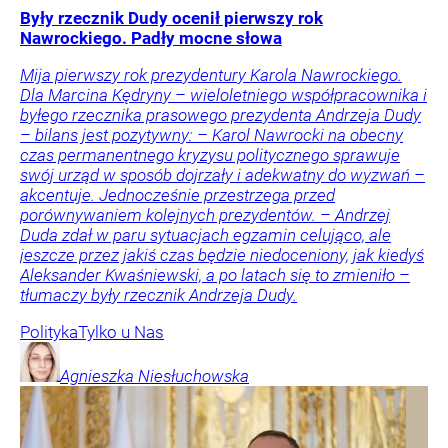
Były rzecznik Dudy ocenił pierwszy rok
Nawrockiego. Padły mocne słowa
Mija pierwszy rok prezydentury Karola Nawrockiego.
Dla Marcina Kędryny – wieloletniego współpracownika i
byłego rzecznika prasowego prezydenta Andrzeja Dudy
– bilans jest pozytywny: – Karol Nawrocki na obecny
czas permanentnego kryzysu politycznego sprawuje
swój urząd w sposób dojrzały i adekwatny do wyzwań –
akcentuje. Jednocześnie przestrzega przed
porównywaniem kolejnych prezydentów. – Andrzej
Duda zdał w paru sytuacjach egzamin celująco, ale
jeszcze przez jakiś czas będzie niedoceniony, jak kiedyś
Aleksander Kwaśniewski, a po latach się to zmieniło –
tłumaczy były rzecznik Andrzeja Dudy.
Polityka
Tylko u Nas
Agnieszka
Niesłuchowska