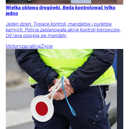
Wielka obława drogówki. Będą kontrolować tylko
jedno
Jeden dzień. Tysiące kontroli, mandatów i punktów
karnych. Policja zaplanowała akcję kontroli kierowców.
Od rana posypią się mandaty.
Motoryzacja
Kraj
Życie