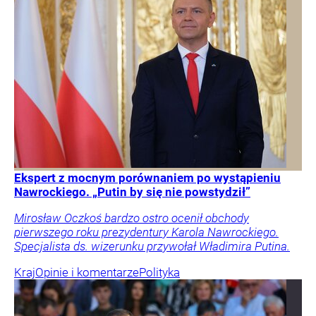
Ekspert z mocnym porównaniem po wystąpieniu
Nawrockiego. „Putin by się nie powstydził”
Mirosław Oczkoś bardzo ostro ocenił obchody
pierwszego roku prezydentury Karola Nawrockiego.
Specjalista ds. wizerunku przywołał Władimira Putina.
Kraj
Opinie i komentarze
Polityka