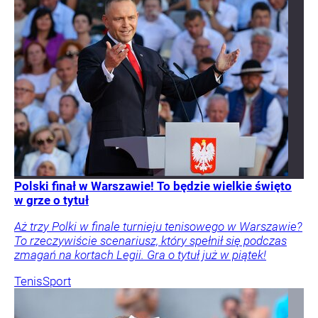
Polski finał w Warszawie! To będzie wielkie święto
w grze o tytuł
Aż trzy Polki w finale turnieju tenisowego w Warszawie?
To rzeczywiście scenariusz, który spełnił się podczas
zmagań na kortach Legii. Gra o tytuł już w piątek!
Tenis
Sport