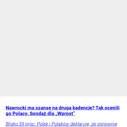
Nawrocki ma szansę na drugą kadencję? Tak ocenili
go Polacy. Sondaż dla „Wprost”
Blisko 39 proc. Polek i Polaków deklaruje, że ponownie