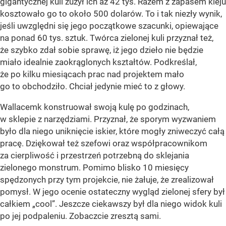
gigantycznej kuli zużył ich aż 42 tys. Razem z zapasem kleju
kosztowało go to około 500 dolarów. To i tak niezły wynik,
jeśli uwzględni się jego początkowe szacunki, opiewające
na ponad 60 tys. sztuk. Twórca zielonej kuli przyznał też,
że szybko zdał sobie sprawę, iż jego dzieło nie będzie
miało idealnie zaokrąglonych kształtów. Podkreślał,
że po kilku miesiącach prac nad projektem mało
go to obchodziło. Chciał jedynie mieć to z głowy.
Wallacemk konstruował swoją kulę po godzinach,
w sklepie z narzędziami. Przyznał, że sporym wyzwaniem
było dla niego uniknięcie iskier, które mogły zniweczyć całą
pracę. Dziękował też szefowi oraz współpracownikom
za cierpliwość i przestrzeń potrzebną do sklejania
zielonego monstrum. Pomimo blisko 10 miesięcy
spędzonych przy tym projekcie, nie żałuje, że zrealizował
pomysł. W jego ocenie ostateczny wygląd zielonej sfery był
całkiem „cool”. Jeszcze ciekawszy był dla niego widok kuli
po jej podpaleniu. Zobaczcie zresztą sami.