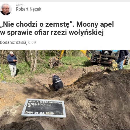
Autor:
Robert Nęcek
„Nie chodzi o zemstę”. Mocny apel
w sprawie ofiar rzezi wołyńskiej
Dodano:
dzisiaj
6:09