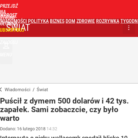
PRZEJDŹ
NA
WPROST
STRONĘ
WIADOMOŚCI
POLITYKA
BIZNES
DOM
ZDROWIE
ROZRYWKA
TYGODN
GŁÓWNĄ
ŚWIAT
UBSKRYBUJ
ZALOGUJ
MENU
Wiadomości
/
Świat
Puścił z dymem 500 dolarów i 42 tys.
zapałek. Sami zobaczcie, czy było
warto
Dodano:
16
lutego
2018
14:32