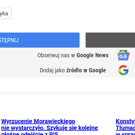
tyka
STĘPNIJ
Obserwuj nas
w
Google News
Dodaj jako
źródło w Google
Wyrzucenie Morawieckiego
Konstyt
nie wystarczyło. Szykuje się kolejne
Tłumac
głośne odejście z PiS
w spra