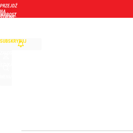
PRZEJDŹ
Udostępnij
3
Skomentuj
NA
WPROST
STRONĘ
GŁÓWNĄ
WIADOMOŚCI
POLITYKA
BIZNES
DOM
ZDROWIE
ROZRYWKA
TYGOD
Wyrzucenie Morawieckiego nie wystarczyło. Szykuje
SUBSKRYBUJ
1
ZALOGUJ
„Nie chodzi o zemstę”. Mocny apel w sprawie ofiar 
SZUKAJ
MENU
dodaj
Konstytucjonalista nie ma wątpliwości. Tłumaczy,
5