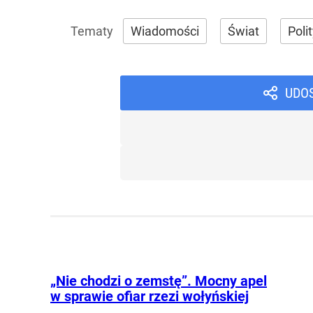
Wiadomości
Świat
Poli
UDO
„Nie chodzi o zemstę”. Mocny apel
w sprawie ofiar rzezi wołyńskiej