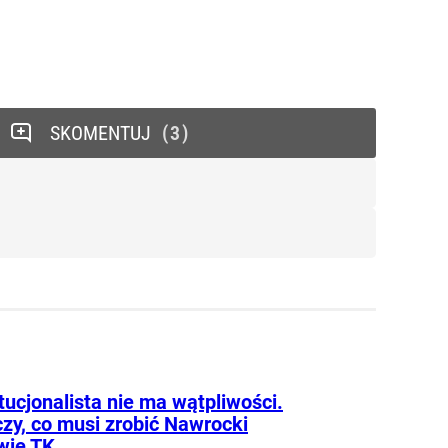
SKOMENTUJ
3
ucjonalista nie ma wątpliwości.
zy, co musi zrobić Nawrocki
wie TK