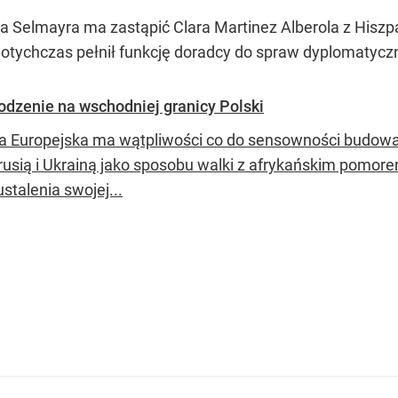
a Selmayra ma zastąpić Clara Martinez Alberola z Hiszpan
dotychczas pełnił funkcję doradcy do spraw dyplomatycz
odzenie na wschodniej granicy Polski
a Europejska ma wątpliwości co do sensowności budowan
orusią i Ukrainą jako sposobu walki z afrykańskim pomo
ustalenia swojej...