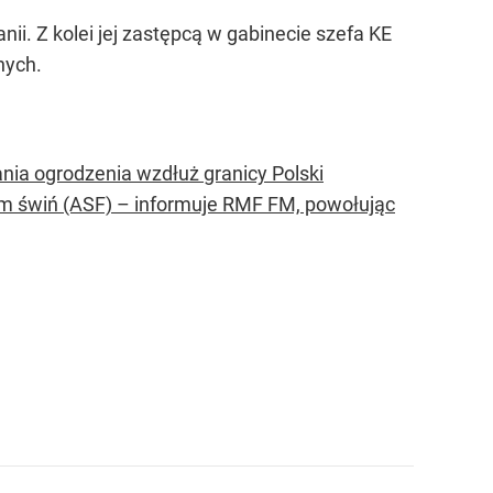
ii. Z kolei jej zastępcą w gabinecie szefa KE
nych.
ia ogrodzenia wzdłuż granicy Polski
rem świń (ASF) – informuje RMF FM, powołując