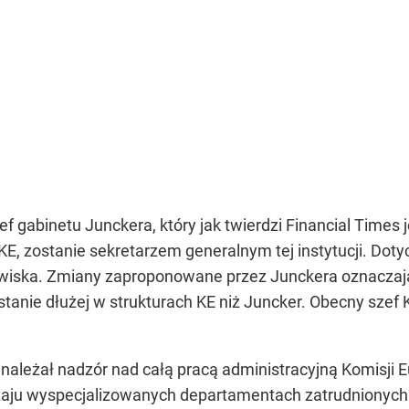
 gabinetu Junckera, który jak twierdzi Financial Times 
E, zostanie sekretarzem generalnym tej instytucji. Doty
owiska. Zmiany zaproponowane przez Junckera oznaczają,
ostanie dłużej w strukturach KE niż Juncker. Obecny szef
leżał nadzór nad całą pracą administracyjną Komisji Eu
zaju wyspecjalizowanych departamentach zatrudnionych 