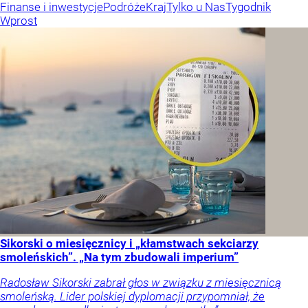
Finanse i inwestycje
Podróże
Kraj
Tylko u Nas
Tygodnik
Wprost
Sikorski o miesięcznicy i „kłamstwach sekciarzy
smoleńskich”. „Na tym zbudowali imperium”
Radosław Sikorski zabrał głos w związku z miesięcznicą
smoleńską. Lider polskiej dyplomacji przypomniał, że