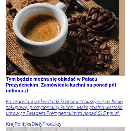
Tym będzie można się objadać w Pałacu
Prezydenckim. Zamówienia kuchni na ponad pół
miliona zł
Karambola, kumkwat i dziki brokuł znalazły się na liście
zakupowej prezydenckiej kuchni. Maksymalna wartość
umowy z Pałacem Prezydenckim to ponad 515 tys. zł.
Kraj
Polityka
Diety
Produkty