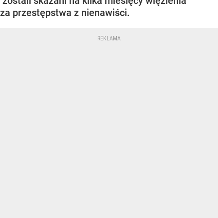
zostali skazani na kilka miesięcy więzienia
za przestępstwa z nienawiści.