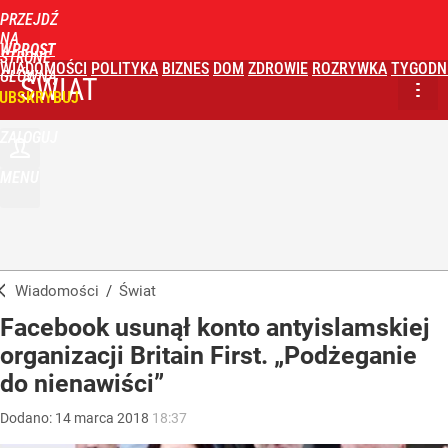
PRZEJDŹ
NA
WPROST
STRONĘ
WIADOMOŚCI
POLITYKA
BIZNES
DOM
ZDROWIE
ROZRYWKA
TYGODN
GŁÓWNĄ
ŚWIAT
UBSKRYBUJ
ZALOGUJ
MENU
Wiadomości
/
Świat
Facebook usunął konto antyislamskiej
organizacji Britain First. „Podżeganie
do nienawiści”
Dodano:
14
marca
2018
18:37