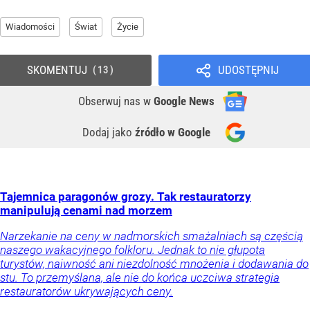
Wiadomości
Świat
Życie
SKOMENTUJ
UDOSTĘPNIJ
13
Obserwuj nas
w
Google News
Dodaj jako
źródło w Google
Tajemnica paragonów grozy. Tak restauratorzy
manipulują cenami nad morzem
Narzekanie na ceny w nadmorskich smażalniach są częścią
naszego wakacyjnego folkloru. Jednak to nie głupota
turystów, naiwność ani niezdolność mnożenia i dodawania do
stu. To przemyślana, ale nie do końca uczciwa strategia
restauratorów ukrywających ceny.