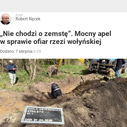
Autor:
Robert Nęcek
„Nie chodzi o zemstę”. Mocny apel
w sprawie ofiar rzezi wołyńskiej
Dodano:
7
sierpnia
6:09