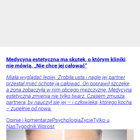
Medycyna estetyczna ma skutek, o którym kliniki
nie mówią. „Nie chcę jej całować”
Miała wyglądać lepiej. Zrobiła usta i nagle jej partner
przestał mieć ochotę ją całować. On poprawił szczękę,
a żona zobaczyła w nim obcego mężczyznę. Medycyna
estetyczna zmienia nie tylko twarz. Czasem zmusza
partnera, by nauczył się jej – i człowieka, którego kocha
– zupełnie od nowa.
Opinie i komentarze
Psychologia
Życie
Tylko u
Nas
Tygodnik Wprost