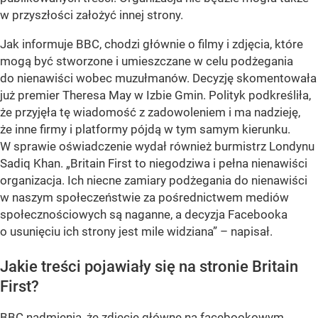
w przyszłości założyć innej strony.
Jak informuje BBC, chodzi głównie o filmy i zdjęcia, które
mogą być stworzone i umieszczane w celu podżegania
do nienawiści wobec muzułmanów. Decyzję skomentowała
już premier Theresa May w Izbie Gmin. Polityk podkreśliła,
że przyjęła tę wiadomość z zadowoleniem i ma nadzieję,
że inne firmy i platformy pójdą w tym samym kierunku.
W sprawie oświadczenie wydał również burmistrz Londynu
Sadiq Khan. „Britain First to niegodziwa i pełna nienawiści
organizacja. Ich niecne zamiary podżegania do nienawiści
w naszym społeczeństwie za pośrednictwem mediów
społecznościowych są naganne, a decyzja Facebooka
o usunięciu ich strony jest mile widziana” – napisał.
Jakie treści pojawiały się na stronie Britain
First?
BBC nadmienia, że zdjęcie główne na facebookowym