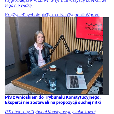
najgroźniejsze. Problem w tym, że wszyscy udawali, że
tego nie widzą.
Kraj
Życie
Psychologia
Tylko u Nas
Tygodnik Wprost
PiS z wnioskiem do Trybunału Konstytucyjnego.
Eksperci nie zostawali na propozycji suchej nitki
PiS chce, aby Trybunał Konstytucyjny zablokował