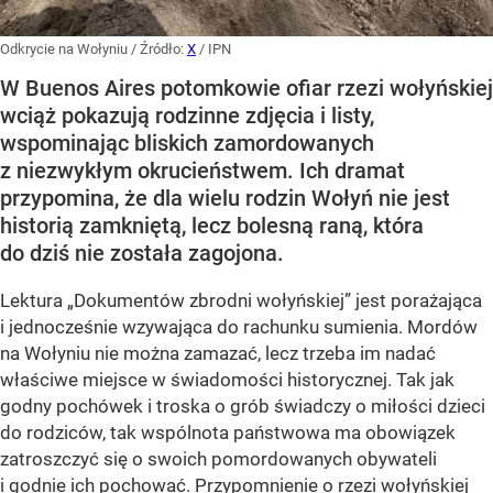
Odkrycie na Wołyniu
/ Źródło:
X
/
IPN
W Buenos Aires potomkowie ofiar rzezi wołyńskiej
wciąż pokazują rodzinne zdjęcia i listy,
wspominając bliskich zamordowanych
z niezwykłym okrucieństwem. Ich dramat
przypomina, że dla wielu rodzin Wołyń nie jest
historią zamkniętą, lecz bolesną raną, która
do dziś nie została zagojona.
Lektura „Dokumentów zbrodni wołyńskiej” jest porażająca
i jednocześnie wzywająca do rachunku sumienia. Mordów
na Wołyniu nie można zamazać, lecz trzeba im nadać
właściwe miejsce w świadomości historycznej. Tak jak
godny pochówek i troska o grób świadczy o miłości dzieci
do rodziców, tak wspólnota państwowa ma obowiązek
zatroszczyć się o swoich pomordowanych obywateli
i godnie ich pochować. Przypomnienie o rzezi wołyńskiej