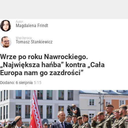
Autor:
Magdalena Frindt
Współpraca:
Tomasz Stankiewicz
Wrze po roku Nawrockiego.
„Największa hańba” kontra „Cała
Europa nam go zazdrości”
Dodano:
6
sierpnia
5:15