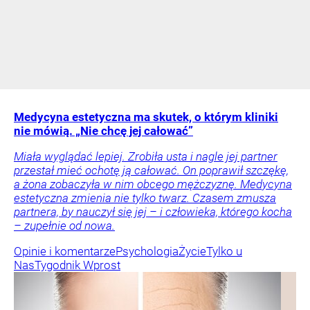
Medycyna estetyczna ma skutek, o którym kliniki
nie mówią. „Nie chcę jej całować”
Miała wyglądać lepiej. Zrobiła usta i nagle jej partner
przestał mieć ochotę ją całować. On poprawił szczękę,
a żona zobaczyła w nim obcego mężczyznę. Medycyna
estetyczna zmienia nie tylko twarz. Czasem zmusza
partnera, by nauczył się jej – i człowieka, którego kocha
– zupełnie od nowa.
Opinie i komentarze
Psychologia
Życie
Tylko u
Nas
Tygodnik Wprost