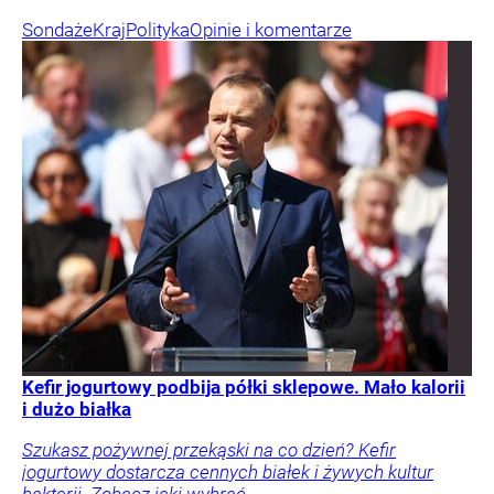
Sondaże
Kraj
Polityka
Opinie i komentarze
Kefir jogurtowy podbija półki sklepowe. Mało kalorii
i dużo białka
Szukasz pożywnej przekąski na co dzień? Kefir
jogurtowy dostarcza cennych białek i żywych kultur
bakterii. Zobacz jaki wybrać.