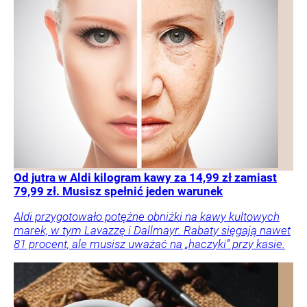
Od jutra w Aldi kilogram kawy za 14,99 zł zamiast
79,99 zł. Musisz spełnić jeden warunek
Aldi przygotowało potężne obniżki na kawy kultowych
marek, w tym Lavazzę i Dallmayr. Rabaty sięgają nawet
81 procent, ale musisz uważać na „haczyki” przy kasie.