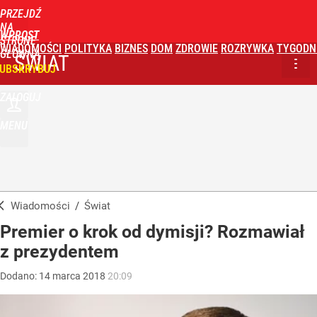
PRZEJDŹ
NA
WPROST
STRONĘ
WIADOMOŚCI
POLITYKA
BIZNES
DOM
ZDROWIE
ROZRYWKA
TYGODN
GŁÓWNĄ
ŚWIAT
UBSKRYBUJ
ZALOGUJ
MENU
Wiadomości
/
Świat
Premier o krok od dymisji? Rozmawiał
z prezydentem
Dodano:
14
marca
2018
20:09