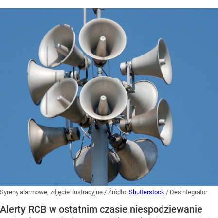
Syreny alarmowe, zdjęcie ilustracyjne
/ Źródło:
Shutterstock
/
Desintegrator
Alerty RCB w ostatnim czasie niespodziewanie