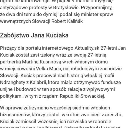
ogromne kontrowersje. W piątek 9 marca odbyły się
antyrządowe protesty w Bratysławie. Przypomnijmy,
że dwa dni temu do dymisji podał się minister spraw
wewnętrznych Słowacji Robert Kaliňák
Zabójstwo Jana Kuciaka
Piszący dla portalu internetowego Aktuality.sk 27-letni
Jan
Kuciak
został zastrzelony wraz ze swoją 27-letnią
partnerką Martiną Kusnirovą w ich własnym domu
w miejscowości Velka Maca, na południowym zachodzie
Słowacji. Kuciak pracował nad historią włoskiej mafii
Ndranghety z Kalabrii, która miała otrzymywać fundusze
unijne i budować w ten sposób relacje z wpływowymi
politykami, w tym z rządem Republiki Słowackiej.
W sprawie zatrzymano wcześniej siedmiu włoskich
biznesmenów, którzy zostali wkrótce zwolnieni z aresztu.
Kuciak zamieścił wcześniej ich nazwiska w raporcie