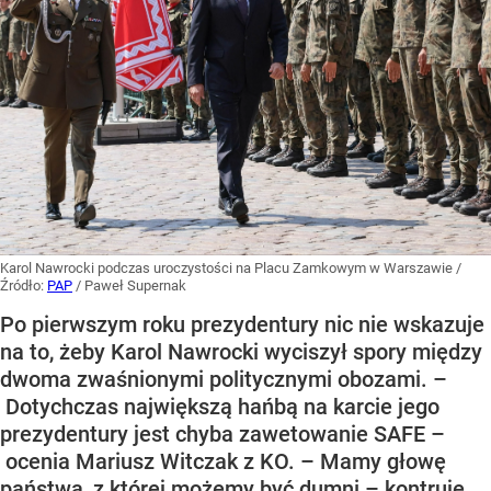
Karol Nawrocki podczas uroczystości na Placu Zamkowym w Warszawie
/
Źródło:
PAP
/
Paweł Supernak
Po pierwszym roku prezydentury nic nie wskazuje
na to, żeby Karol Nawrocki wyciszył spory między
dwoma zwaśnionymi politycznymi obozami. –
Dotychczas największą hańbą na karcie jego
prezydentury jest chyba zawetowanie SAFE –
ocenia Mariusz Witczak z KO. – Mamy głowę
państwa, z której możemy być dumni – kontruje