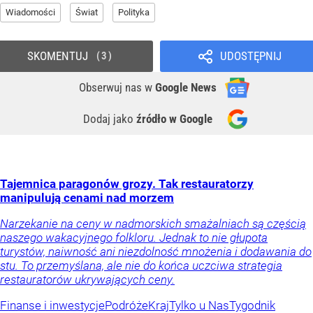
Wiadomości
Świat
Polityka
SKOMENTUJ
UDOSTĘPNIJ
3
Obserwuj nas
w
Google News
Dodaj jako
źródło w Google
Tajemnica paragonów grozy. Tak restauratorzy
manipulują cenami nad morzem
Narzekanie na ceny w nadmorskich smażalniach są częścią
naszego wakacyjnego folkloru. Jednak to nie głupota
turystów, naiwność ani niezdolność mnożenia i dodawania do
stu. To przemyślana, ale nie do końca uczciwa strategia
restauratorów ukrywających ceny.
Finanse i inwestycje
Podróże
Kraj
Tylko u Nas
Tygodnik