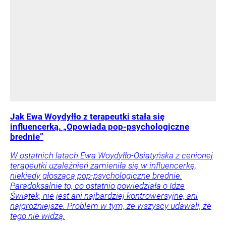
Jak Ewa Woydyłło z terapeutki stała się
influencerką. „Opowiada pop-psychologiczne
brednie”
W ostatnich latach Ewa Woydyłło-Osiatyńska z cenionej
terapeutki uzależnień zamieniła się w influencerkę,
niekiedy głoszącą pop-psychologiczne brednie.
Paradoksalnie to, co ostatnio powiedziała o Idze
Świątek, nie jest ani najbardziej kontrowersyjne, ani
najgroźniejsze. Problem w tym, że wszyscy udawali, że
tego nie widzą.