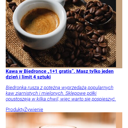
Kawa w Biedronce „1+1 gratis”. Masz tylko jeden
dzień i limit 4 sztuki
Biedronka rusza z potężną wyprzedażą popularnych
kaw ziarnistych i mielonych. Sklepowe półki
opustoszeją w kilka chwil, więc warto się pospieszyć.
Produkty
Żywienie