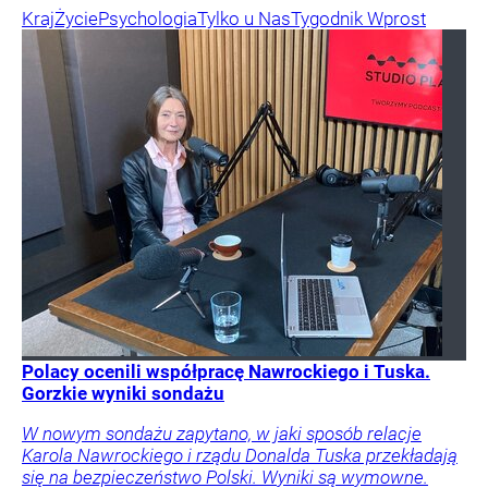
Kraj
Życie
Psychologia
Tylko u Nas
Tygodnik Wprost
Polacy ocenili współpracę Nawrockiego i Tuska.
Gorzkie wyniki sondażu
W nowym sondażu zapytano, w jaki sposób relacje
Karola Nawrockiego i rządu Donalda Tuska przekładają
się na bezpieczeństwo Polski. Wyniki są wymowne.