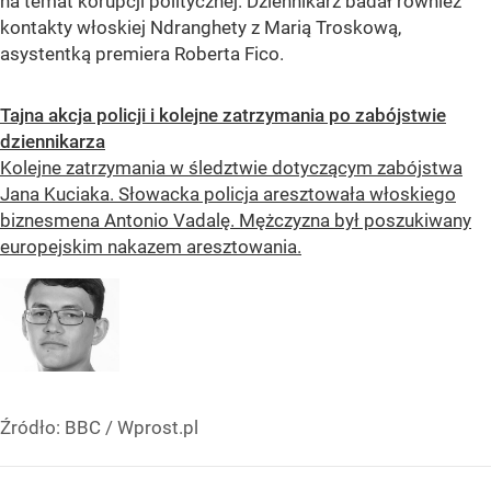
na temat korupcji politycznej. Dziennikarz badał również
kontakty włoskiej Ndranghety z Marią Troskową,
asystentką premiera Roberta Fico.
Tajna akcja policji i kolejne zatrzymania po zabójstwie
dziennikarza
Kolejne zatrzymania w śledztwie dotyczącym zabójstwa
Jana Kuciaka. Słowacka policja aresztowała włoskiego
biznesmena Antonio Vadalę. Mężczyzna był poszukiwany
europejskim nakazem aresztowania.
Źródło:
BBC
/
Wprost.pl