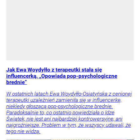
Jak Ewa Woydyłło z terapeutki stała się
influencerką. „Opowiada pop-psychologiczne
brednie”
W ostatnich latach Ewa Woydyłło-Osiatyńska z cenionej
terapeutki uzależnień zamieniła się w influencerkę,
niekiedy głoszącą pop-psychologiczne brednie.
Paradoksalnie to, co ostatnio powiedziała o Idze
Świątek, nie jest ani najbardziej kontrowersyjne, ani
najgroźniejsze. Problem w tym, że wszyscy udawali, że
tego nie widzą.