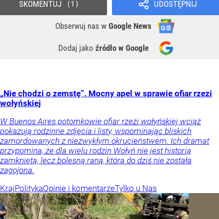
SKOMENTUJ
UDOSTĘPNIJ
1
Obserwuj nas
w
Google News
Dodaj jako
źródło w Google
„Nie chodzi o zemstę”. Mocny apel w sprawie ofiar rzezi
wołyńskiej
W Buenos Aires potomkowie ofiar rzezi wołyńskiej wciąż
pokazują rodzinne zdjęcia i listy, wspominając bliskich
zamordowanych z niezwykłym okrucieństwem. Ich dramat
przypomina, że dla wielu rodzin Wołyń nie jest historią
zamkniętą, lecz bolesną raną, która do dziś nie została
zagojona.
Kraj
Polityka
Opinie i komentarze
Tylko u Nas