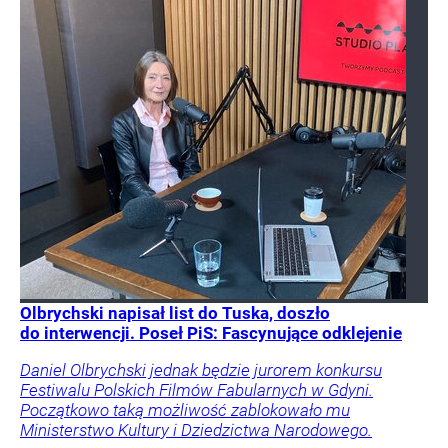
Olbrychski napisał list do Tuska, doszło
do interwencji. Poseł PiS: Fascynujące odklejenie
Daniel Olbrychski jednak będzie jurorem konkursu
Festiwalu Polskich Filmów Fabularnych w Gdyni.
Początkowo taką możliwość zablokowało mu
Ministerstwo Kultury i Dziedzictwa Narodowego.