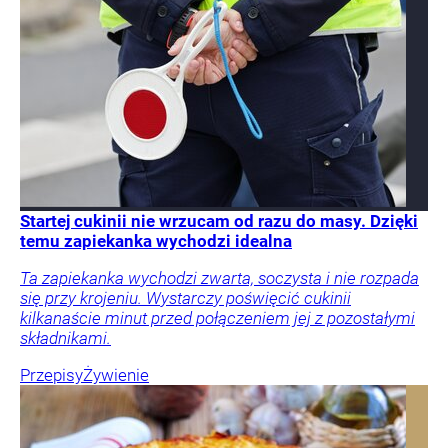
Startej cukinii nie wrzucam od razu do masy. Dzięki
temu zapiekanka wychodzi idealna
Ta zapiekanka wychodzi zwarta, soczysta i nie rozpada
się przy krojeniu. Wystarczy poświęcić cukinii
kilkanaście minut przed połączeniem jej z pozostałymi
składnikami.
Przepisy
Żywienie