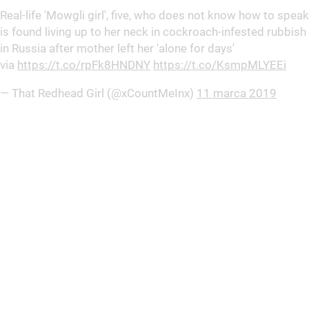
Real-life 'Mowgli girl', five, who does not know how to speak
is found living up to her neck in cockroach-infested rubbish
in Russia after mother left her 'alone for days'
via
https://t.co/rpFk8HNDNY
https://t.co/KsmpMLYEEi
— That Redhead Girl (@xCountMeInx)
11 marca 2019