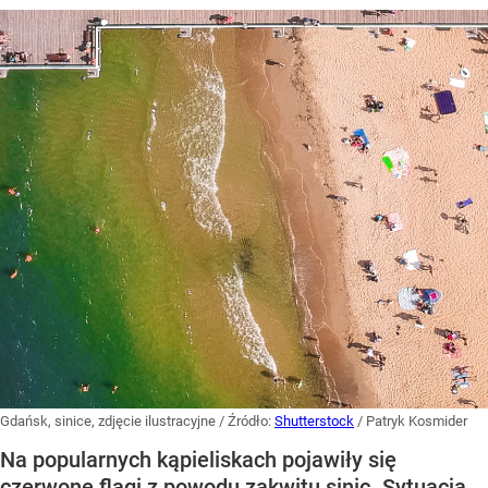
Gdańsk, sinice, zdjęcie ilustracyjne
/ Źródło:
Shutterstock
/
Patryk Kosmider
Na popularnych kąpieliskach pojawiły się
czerwone flagi z powodu zakwitu sinic. Sytuacja