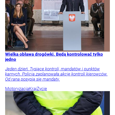
Wielka obława drogówki. Będą kontrolować tylko
jedno
Jeden dzień. Tysiące kontroli, mandatów i punktów
karnych. Policja zaplanowała akcję kontroli kierowców.
Od rana posypią się mandaty.
Motoryzacja
Kraj
Życie