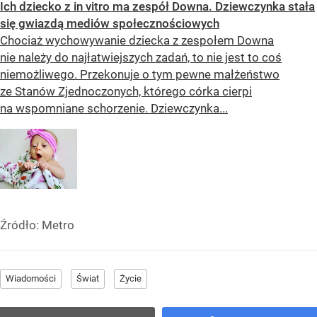
Ich dziecko z in vitro ma zespół Downa. Dziewczynka stała
się gwiazdą mediów społecznościowych
Chociaż wychowywanie dziecka z zespołem Downa
nie należy do najłatwiejszych zadań, to nie jest to coś
niemożliwego. Przekonuje o tym pewne małżeństwo
ze Stanów Zjednoczonych, którego córka cierpi
na wspomniane schorzenie. Dziewczynka...
Źródło:
Metro
Wiadomości
Świat
Życie