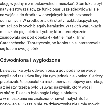
akcję w jednym z moskiewskich mieszkań. Stan lokalu był
na tyle zatrważający, że funkcjonariusze zdecydowali się
na wejście do środka w specjalnych kombinezonach
ochronnych. W środku znaleźli sterty rozkładających się
śmieci, po których biegały karaluchy. W takich warunkach
mieszkała pięcioletnia Lyubov, która teoretycznie
znajdowała się pod opieką 47-letniej matki, Iriny
Garashchenko. Teoretycznie, bo kobieta nie interesowała
się losem swojej córki.
Odwodniona i wygłodzona
Dziewczynka była odwodniona, a gdy podano jej wodę,
wypiła od razu dwa litry. Na tym jednak nie koniec. Śledczy
przekazali, że pięciolatka miała pierwsze objawy anoreksji,
a z jej szyi trzeba było usuwać naszyjnik, który wrósł
w skórę. Dziecko było nagie i ciągle płakało,
a w mieszkaniu nie znaleziono nawet małych ilości
pożywienia. Okazało się, że dziewczynka nie umie mówić