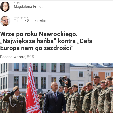
Autor:
Magdalena Frindt
Współpraca:
Tomasz Stankiewicz
Wrze po roku Nawrockiego.
„Największa hańba” kontra „Cała
Europa nam go zazdrości”
Dodano:
wczoraj
5:15