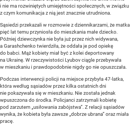
i nie ma rozwiniętych umiejętności społecznych, w związku
z czym komunikacja z nią jest znacznie utrudniona.
Sąsiedzi przekazali w rozmowie z dziennikarzami, że matka
pięć lat temu przyniosła do mieszkania małe dziecko.
Później dziewczynka nie była już przez nich widywana,
a Garashchenko twierdziła, że oddała je pod opiekę
do babci. Mąż kobiety miał być z kolei deportowany
na Ukrainę. W rzeczywistości Lyubov ciągle przebywała
w mieszkaniu i prawdopodobnie nigdy go nie opuszczała.
Podczas interwencji policji na miejsce przybyła 47-latka,
która według sąsiadów przez kilka ostatnich dni
nie pokazywała się w mieszkaniu. Nie została jednak
wpuszczona do środka. Policjanci zatrzymali kobietę
pod zarzutem „usiłowania zabójstwa”. Z relacji sąsiadów
wynika, że kobieta była zawsze „dobrze ubrana” oraz miała
pracę.