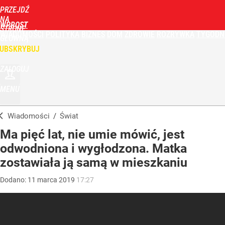
PRZEJDŹ
NA
WPROST
STRONĘ
WIADOMOŚCI
POLITYKA
BIZNES
DOM
ZDROWIE
ROZRYWKA
TYGODN
GŁÓWNĄ
UBSKRYBUJ
ZALOGUJ
MENU
Wiadomości
/
Świat
Ma pięć lat, nie umie mówić, jest
odwodniona i wygłodzona. Matka
zostawiała ją samą w mieszkaniu
Dodano:
11
marca
2019
17:27