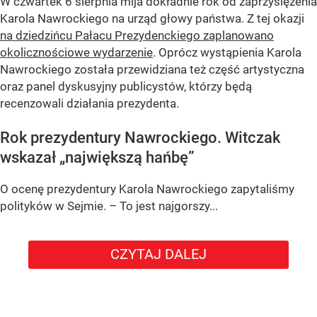
W czwartek 6 sierpnia mija dokładnie rok od zaprzysiężenia
Karola Nawrockiego na urząd głowy państwa. Z tej okazji
na dziedzińcu Pałacu Prezydenckiego zaplanowano
okolicznościowe wydarzenie
. Oprócz wystąpienia Karola
Nawrockiego została przewidziana też część artystyczna
oraz panel dyskusyjny publicystów, którzy będą
recenzowali działania prezydenta.
Rok prezydentury Nawrockiego. Witczak
wskazał „największą hańbę”
O ocenę prezydentury Karola Nawrockiego zapytaliśmy
polityków w Sejmie. – To jest najgorszy...
CZYTAJ DALEJ