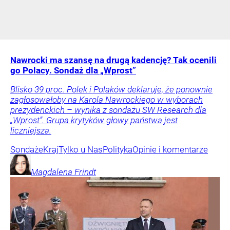
Nawrocki ma szansę na drugą kadencję? Tak ocenili
go Polacy. Sondaż dla „Wprost”
Blisko 39 proc. Polek i Polaków deklaruje, że ponownie
zagłosowałoby na Karola Nawrockiego w wyborach
prezydenckich – wynika z sondażu SW Research dla
„Wprost”. Grupa krytyków głowy państwa jest
liczniejsza.
Sondaże
Kraj
Tylko u Nas
Polityka
Opinie i komentarze
Magdalena
Frindt