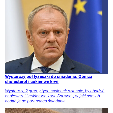
Wystarczy pół łyżeczki do śniadania. Obniża
cholesterol i cukier we krwi
Wystarczą 2 gramy tych nasionek dziennie, by obniżyć
cholesterol i cukier we krwi. Sprawdź, w jaki sposób
dodać je do porannego śniadania