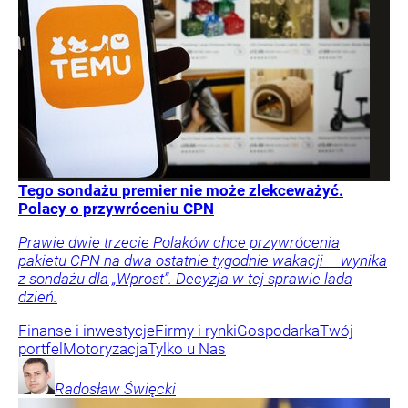
Tego sondażu premier nie może zlekceważyć.
Polacy o przywróceniu CPN
Prawie dwie trzecie Polaków chce przywrócenia
pakietu CPN na dwa ostatnie tygodnie wakacji – wynika
z sondażu dla „Wprost”. Decyzja w tej sprawie lada
dzień.
Finanse i inwestycje
Firmy i rynki
Gospodarka
Twój
portfel
Motoryzacja
Tylko u Nas
Radosław
Święcki