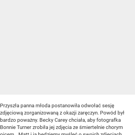
Przyszła panna młoda postanowiła odwołać sesję
zdjęciową zorganizowaną z okazji zaręczyn. Powód był
bardzo poważny. Becky Carey chciała, aby fotografka
Bonnie Turner zrobiła jej zdjęcia ze śmiertelnie chorym
ojcem. „Matt i ja będziemy myśleć o swoich zdjęciach