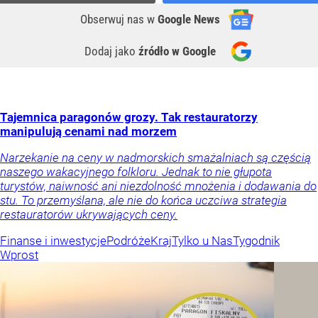
Obserwuj nas
w
Google News
Dodaj jako
źródło w Google
Tajemnica paragonów grozy. Tak restauratorzy
manipulują cenami nad morzem
Narzekanie na ceny w nadmorskich smażalniach są częścią
naszego wakacyjnego folkloru. Jednak to nie głupota
turystów, naiwność ani niezdolność mnożenia i dodawania do
stu. To przemyślana, ale nie do końca uczciwa strategia
restauratorów ukrywających ceny.
Finanse i inwestycje
Podróże
Kraj
Tylko u Nas
Tygodnik
Wprost