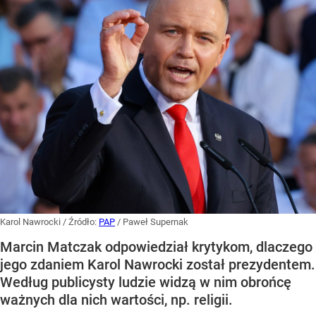
Karol Nawrocki
/ Źródło:
PAP
/
Paweł Supernak
Marcin Matczak odpowiedział krytykom, dlaczego
jego zdaniem Karol Nawrocki został prezydentem.
Według publicysty ludzie widzą w nim obrońcę
ważnych dla nich wartości, np. religii.