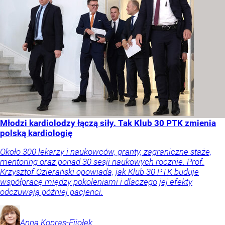
Młodzi kardiolodzy łączą siły. Tak Klub 30 PTK zmienia
polską kardiologię
Około 300 lekarzy i naukowców, granty, zagraniczne staże,
mentoring oraz ponad 30 sesji naukowych rocznie. Prof.
Krzysztof Ozierański opowiada, jak Klub 30 PTK buduje
współpracę między pokoleniami i dlaczego jej efekty
odczuwają później pacjenci.
Anna
Kopras-Fijołek