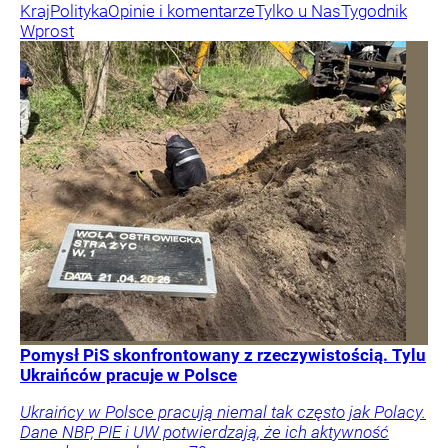
Kraj
Polityka
Opinie i komentarze
Tylko u Nas
Tygodnik
Wprost
Pomysł PiS skonfrontowany z rzeczywistością. Tylu
Ukraińców pracuje w Polsce
Ukraińcy w Polsce pracują niemal tak często jak Polacy.
Dane NBP, PIE i UW potwierdzają, że ich aktywność