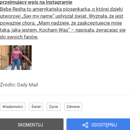
przejmujący wpis na Instagramie
Bebe Rexha to amerykańska piosenkarka, o której dzięki
utworowi „Say my name” usłyszał świat. Wyznała, że jest
poważnie chora. „Mam nadzieję, że zaakceptujecie mnie
taką, jaką jestem. Kocham Was” – napisała, zwracając się
do swoich fanów.
Źródło:
Daily Mail
Wiadomości
Świat
Życie
Zdrowie
SKOMENTUJ
UDOSTĘPNIJ