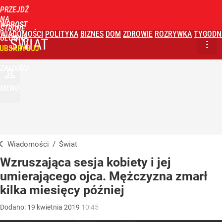
PRZEJDŹ
NA
WPROST
STRONĘ
WIADOMOŚCI
POLITYKA
BIZNES
DOM
ZDROWIE
ROZRYWKA
TYGODN
GŁÓWNĄ
ŚWIAT
UBSKRYBUJ
ZALOGUJ
MENU
Wiadomości
/
Świat
Wzruszająca sesja kobiety i jej
umierającego ojca. Mężczyzna zmarł
kilka miesięcy później
Dodano:
19
kwietnia
2019
10:45