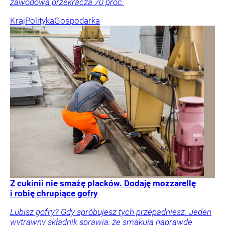
zawodowa przekracza 70 proc.
Kraj
Polityka
Gospodarka
Z cukinii nie smażę placków. Dodaję mozzarellę
i robię chrupiące gofry
Lubisz gofry? Gdy spróbujesz tych przepadniesz. Jeden
wytrawny składnik sprawia, że smakują naprawdę