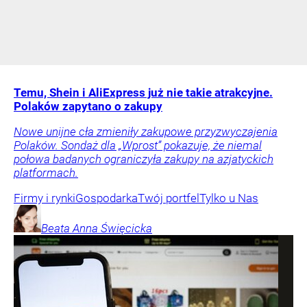
Temu, Shein i AliExpress już nie takie atrakcyjne.
Polaków zapytano o zakupy
Nowe unijne cła zmieniły zakupowe przyzwyczajenia
Polaków. Sondaż dla „Wprost” pokazuje, że niemal
połowa badanych ograniczyła zakupy na azjatyckich
platformach.
Firmy i rynki
Gospodarka
Twój portfel
Tylko u Nas
Beata Anna
Święcicka