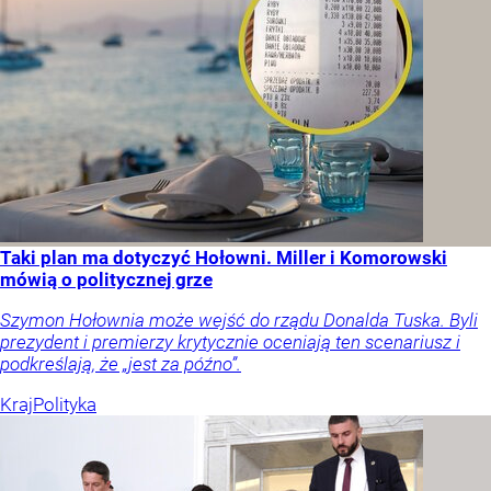
Taki plan ma dotyczyć Hołowni. Miller i Komorowski
mówią o politycznej grze
Szymon Hołownia może wejść do rządu Donalda Tuska. Byli
prezydent i premierzy krytycznie oceniają ten scenariusz i
podkreślają, że „jest za późno”.
Kraj
Polityka