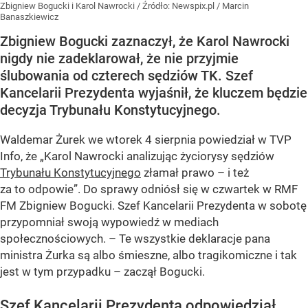
Zbigniew Bogucki i Karol Nawrocki
/ Źródło:
Newspix.pl
/
Marcin
Banaszkiewicz
Zbigniew Bogucki zaznaczył, że Karol Nawrocki
nigdy nie zadeklarował, że nie przyjmie
ślubowania od czterech sędziów TK. Szef
Kancelarii Prezydenta wyjaśnił, że kluczem będzie
decyzja Trybunału Konstytucyjnego.
Waldemar Żurek we wtorek 4 sierpnia powiedział w TVP
Info, że „Karol Nawrocki analizując życiorysy sędziów
Trybunału Konstytucyjnego
złamał prawo – i też
za to odpowie”. Do sprawy odniósł się w czwartek w RMF
FM Zbigniew Bogucki. Szef Kancelarii Prezydenta w sobotę
przypomniał swoją wypowiedź w mediach
społecznościowych. – Te wszystkie deklaracje pana
ministra Żurka są albo śmieszne, albo tragikomiczne i tak
jest w tym przypadku – zaczął Bogucki.
Szef Kancelarii Prezydenta odpowiedział