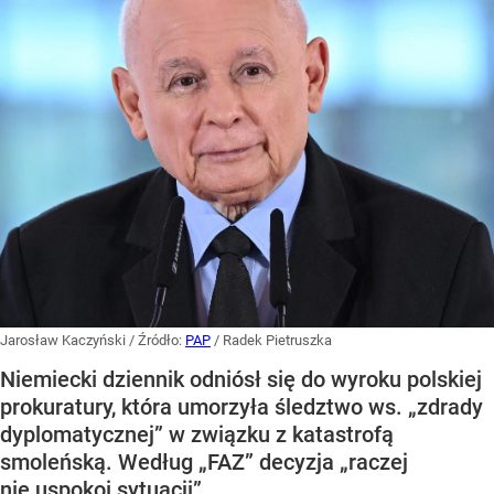
Jarosław Kaczyński
/ Źródło:
PAP
/
Radek Pietruszka
Niemiecki dziennik odniósł się do wyroku polskiej
prokuratury, która umorzyła śledztwo ws. „zdrady
dyplomatycznej” w związku z katastrofą
smoleńską. Według „FAZ” decyzja „raczej
nie uspokoi sytuacji”.