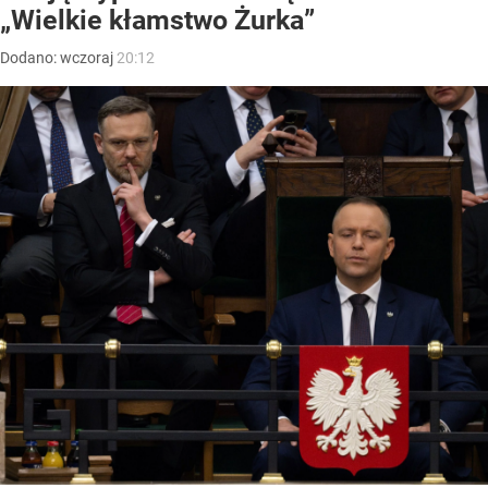
„Wielkie kłamstwo Żurka”
Dodano:
wczoraj
20:12