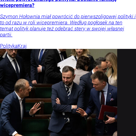
wicepremiera?
Szymon Hołownia miał powrócić do pierwszoligowej polityki i
to od razu w roli wicepremiera. Według pogłosek na ten
temat polityk planuje też odebrać stery w swojej własnej
partii.
Polityka
Kraj