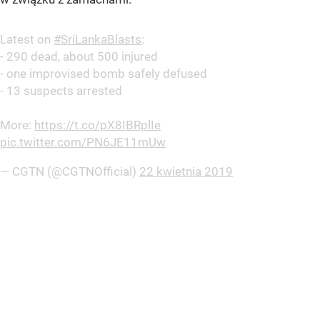
Latest on
#SriLankaBlasts
:
- 290 dead, about 500 injured
- one improvised bomb safely defused
- 13 suspects arrested
More:
https://t.co/pX8IBRplIe
pic.twitter.com/PN6JE11mUw
— CGTN (@CGTNOfficial)
22 kwietnia 2019