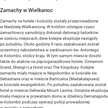
Zamachy w Wielkanoc
Zamachy na hotele i kościoły zostały przeprowadzone
w Niedzielę Wielkanocną. W krótkim odstępie czasu
zamachowcy samobójcy dokonali detonacji ładunków
w sześciu miejscach, dwie kolejne eksplozje nastąpiły
po południu. Około godziny 9 rano zaatakowani zostali
uczestnicy nabożeństwa w sanktuarium św. Antoniego
w Kolombo, stolicy kraju. W tym samym mieście doszło
także do ataków na pięciogwiazdkowe hotele: Cinnamon
Grand, Shangri-La Hotel oraz The Kingsbury. Kolejne
zamachy miały miejsce w Negobombo w kościele św.
Sebastiana oraz w mieście Batticaloa (Madakalapuwa)
w kościele ewangelickim. Po południu zaatakowany został
hotel w mieście Dehiwala-Mount Lavinia. Ostatnia eksplozja
miała miejsce w prywatnym domu w dzielnicy Dematagoda
w Kolombo podczas operacji policji prowadzonej
w związku z zamachami.