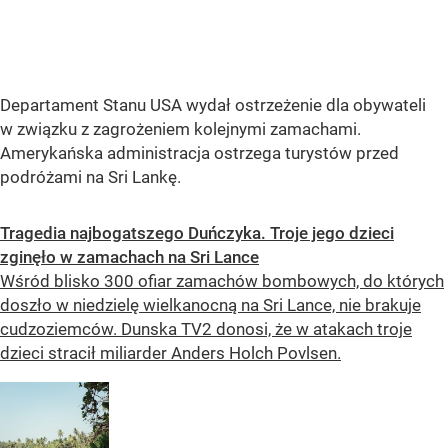
Departament Stanu USA wydał ostrzeżenie dla obywateli
w związku z zagrożeniem kolejnymi zamachami.
Amerykańska administracja ostrzega turystów przed
podróżami na Sri Lankę.
Tragedia najbogatszego Duńczyka. Troje jego dzieci
zginęło w zamachach na Sri Lance
Wśród blisko 300 ofiar zamachów bombowych, do których
doszło w niedzielę wielkanocną na Sri Lance, nie brakuje
cudzoziemców. Dunska TV2 donosi, że w atakach troje
dzieci stracił miliarder Anders Holch Povlsen.