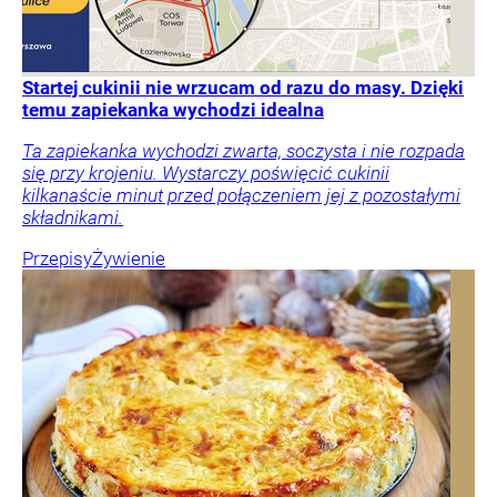
Startej cukinii nie wrzucam od razu do masy. Dzięki
temu zapiekanka wychodzi idealna
Ta zapiekanka wychodzi zwarta, soczysta i nie rozpada
się przy krojeniu. Wystarczy poświęcić cukinii
kilkanaście minut przed połączeniem jej z pozostałymi
składnikami.
Przepisy
Żywienie