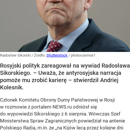
Radosław Sikorski
/ Źródło:
Shutterstock
/
photocosmos1
Rosyjski polityk zareagował na wywiad Radosława
Sikorskiego. – Uważa, że antyrosyjska narracja
pomoże mu zrobić karierę – stwierdził Andriej
Kolesnik.
Członek Komitetu Obrony Dumy Państwowej w Rosji
w rozmowie z portalem NEWS.ru odniósł się
do wypowiedzi Sikorskiego z 6 sierpnia. Wówczas Szef
Ministerstwa Spraw Zagranicznych powiedział na antenie
Polskiego Radia, m.in. że
„na Kijów lecą przez kolejne dni