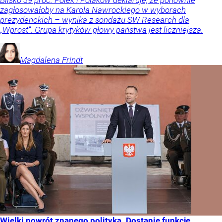
Blisko 39 proc. Polek i Polaków deklaruje, że ponownie
zagłosowałoby na Karola Nawrockiego w wyborach
prezydenckich – wynika z sondażu SW Research dla
„Wprost”. Grupa krytyków głowy państwa jest liczniejsza.
Magdalena
Frindt
Wielki powrót znanego polityka. Dostanie funkcję