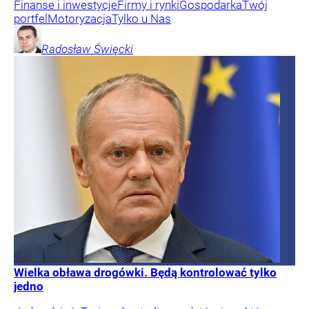
Finanse i inwestycje
Firmy i rynki
Gospodarka
Twój
portfel
Motoryzacja
Tylko u Nas
Radosław
Święcki
Wielka obława drogówki. Będą kontrolować tylko
jedno