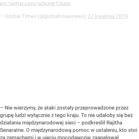
pic.twitter.com/wDcmk1Uupp
— Global Times (@globaltimesnews)
22 kwietnia 2019
– Nie wierzymy, że ataki zostały przeprowadzone przez
grupę ludzi wyłącznie z tego kraju. To nie udałoby się bez
działania międzynarodowej sieci – podkreślił Rajitha
Senaratne. O międzynarodową pomoc w ustaleniu, kto stoi
za zamachami i w ujęciu mocodawców zaapelował