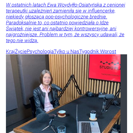
W ostatnich latach Ewa Woydyłło-Osiatyńska z cenionej
terapeutki uzależnień zamieniła się w influencerkę,
niekiedy głoszącą pop-psychologiczne brednie.
Paradoksalnie to, co ostatnio powiedziała o Idze
Świątek, nie jest ani najbardziej kontrowersyjne, ani
najgroźniejsze. Problem w tym, że wszyscy udawali, że
tego nie widzą.
Kraj
Życie
Psychologia
Tylko u Nas
Tygodnik Wprost