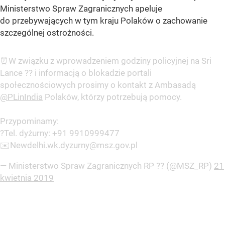
Ministerstwo Spraw Zagranicznych apeluje
do przebywających w tym kraju Polaków o zachowanie
szczególnej ostrożności.
⏰W związku z wprowadzeniem godziny policyjnej na Sri
Lance ?? i informacją o blokadzie portali
społecznościowych prosimy o kontakt z Ambasadą
@PLinIndia
Polaków, którzy potrzebują pomocy.
Przypominamy:
?Tel. dyżurny: +91 9910999477
✉️Newdelhi.wk.dyzurny@msz.gov.pl
— Ministerstwo Spraw Zagranicznych RP ?? (@MSZ_RP)
21
kwietnia 2019