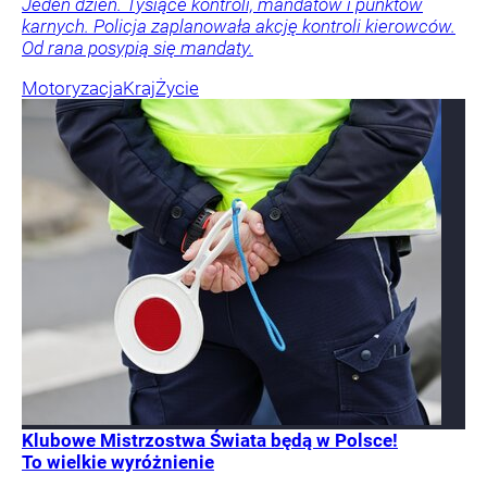
Jeden dzień. Tysiące kontroli, mandatów i punktów
karnych. Policja zaplanowała akcję kontroli kierowców.
Od rana posypią się mandaty.
Motoryzacja
Kraj
Życie
Klubowe Mistrzostwa Świata będą w Polsce!
To wielkie wyróżnienie