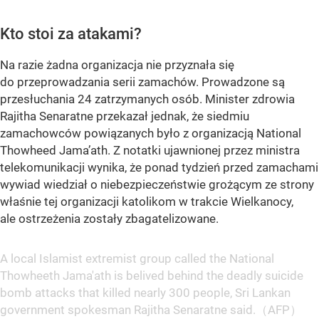
Kto stoi za atakami?
Na razie żadna organizacja nie przyznała się
do przeprowadzania serii zamachów. Prowadzone są
przesłuchania 24 zatrzymanych osób. Minister zdrowia
Rajitha Senaratne przekazał jednak, że siedmiu
zamachowców powiązanych było z organizacją National
Thowheed Jama’ath. Z notatki ujawnionej przez ministra
telekomunikacji wynika, że ponad tydzień przed zamachami
wywiad wiedział o niebezpieczeństwie grożącym ze strony
właśnie tej organizacji katolikom w trakcie Wielkanocy,
ale ostrzeżenia zostały zbagatelizowane.
A local Islamist extremist group called the National
Thowheeth Jama'ath is belived behind the deadly suicide
bomb attacks that killed nearly 300 people, Sri Lankan
government spokesman Rajitha Senaratne said.（AFP）