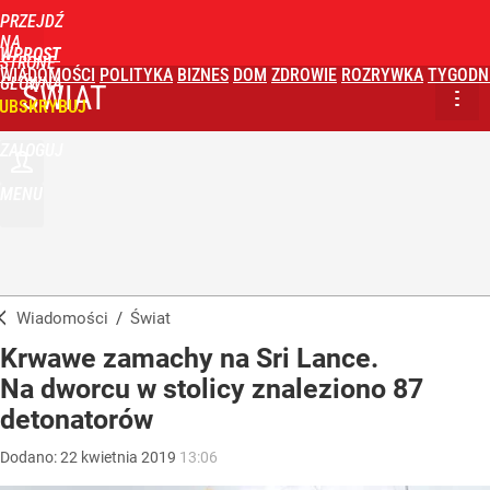
PRZEJDŹ
NA
WPROST
STRONĘ
WIADOMOŚCI
POLITYKA
BIZNES
DOM
ZDROWIE
ROZRYWKA
TYGODN
GŁÓWNĄ
ŚWIAT
UBSKRYBUJ
ZALOGUJ
MENU
Wiadomości
/
Świat
Krwawe zamachy na Sri Lance.
Na dworcu w stolicy znaleziono 87
detonatorów
Dodano:
22
kwietnia
2019
13:06