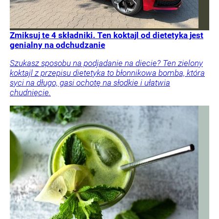
Zmiksuj te 4 składniki. Ten koktajl od dietetyka jest
genialny na odchudzanie
Szukasz sposobu na podjadanie na diecie? Ten zielony
koktajl z przepisu dietetyka to błonnikowa bomba, która
syci na długo, gasi ochotę na słodkie i ułatwia
chudnięcie.