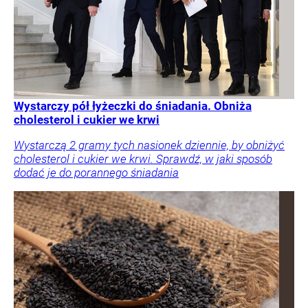
Wystarczy pół łyżeczki do śniadania. Obniża
cholesterol i cukier we krwi
Wystarczą 2 gramy tych nasionek dziennie, by obniżyć
cholesterol i cukier we krwi. Sprawdź, w jaki sposób
dodać je do porannego śniadania