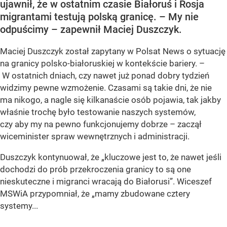
ujawnił, że w ostatnim czasie Białoruś i Rosja
migrantami testują polską granicę. – My nie
odpuścimy – zapewnił Maciej Duszczyk.
Maciej Duszczyk został zapytany w Polsat News o sytuację
na granicy polsko-białoruskiej w kontekście bariery. –
W ostatnich dniach, czy nawet już ponad dobry tydzień
widzimy pewne wzmożenie. Czasami są takie dni, że nie
ma nikogo, a nagle się kilkanaście osób pojawia, tak jakby
właśnie trochę było testowanie naszych systemów,
czy aby my na pewno funkcjonujemy dobrze – zaczął
wiceminister spraw wewnętrznych i administracji.
Duszczyk kontynuował, że „kluczowe jest to, że nawet jeśli
dochodzi do prób przekroczenia granicy to są one
nieskuteczne i migranci wracają do Białorusi”. Wiceszef
MSWiA przypomniał, że „mamy zbudowane cztery
systemy...