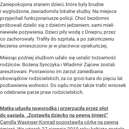
Zaniepokojona stanem dzieci, które były brudne
i wygłodzone, zawiadomiła lokalne służby. Na miejsce
przyjechali funkcjonariusze policji. Choć bezdomni
próbowali dzielić się z dziećmi jedzeniem, sami mieli
niewiele pożywienia. Dzieci piły wodę z Dniepru, przez
co zachorowały. Trafiły do szpitala, a po zakończeniu
leczenia umieszczono je w placówce opiekuńczej.
Miesiąc później służbom udało się ustalić tożsamość
rodziców. Bożena Synczyka i Władimir Zajcew zostali
aresztowani. Postawiono im zarzut zaniedbania
obowiązków rodzicielskich, za co grozi kara do pięciu lat
pozbawienia wolności. Do sądu może także trafić wniosek
o odebranie parze praw rodzicielskich.
Matka udusiła noworodka i przerzuciła przez płot
do sąsiada. „Zostawiła dziecko na pewną śmierć”
Camilla Wasinger-Konrad pozostawiła córkę na pewną