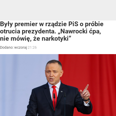
Były premier w rządzie PiS o próbie
otrucia prezydenta. „Nawrocki ćpa,
nie mówię, że narkotyki”
Dodano:
wczoraj
21:26