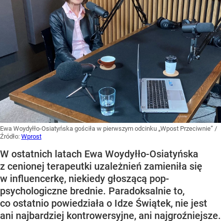
Ewa Woydyłło-Osiatyńska gościła w pierwszym odcinku „Wpost Przeciwnie”
/
Źródło:
Wprost
W ostatnich latach Ewa Woydyłło-Osiatyńska
z cenionej terapeutki uzależnień zamieniła się
w influencerkę, niekiedy głoszącą pop-
psychologiczne brednie. Paradoksalnie to,
co ostatnio powiedziała o Idze Świątek, nie jest
ani najbardziej kontrowersyjne, ani najgroźniejsze.