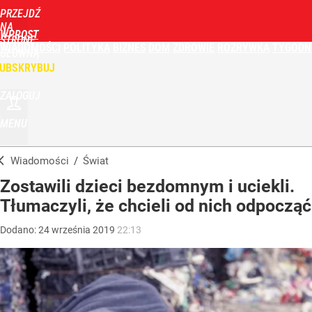
PRZEJDŹ
NA
WPROST
STRONĘ
WIADOMOŚCI
POLITYKA
BIZNES
DOM
ZDROWIE
ROZRYWKA
TYGODN
GŁÓWNĄ
UBSKRYBUJ
ZALOGUJ
MENU
Wiadomości
/
Świat
Zostawili dzieci bezdomnym i uciekli.
Tłumaczyli, że chcieli od nich odpocząć
Dodano:
24
września
2019
22:13