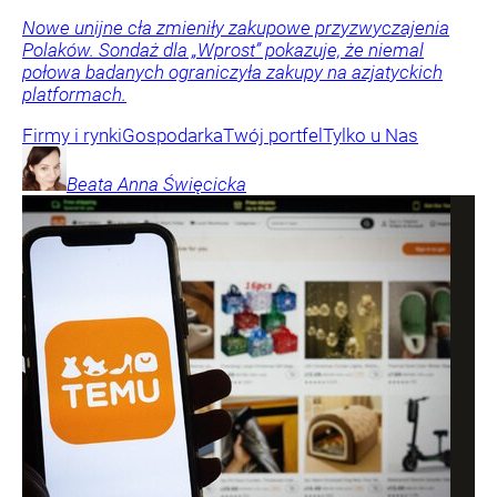
Nowe unijne cła zmieniły zakupowe przyzwyczajenia
Polaków. Sondaż dla „Wprost” pokazuje, że niemal
połowa badanych ograniczyła zakupy na azjatyckich
platformach.
Firmy i rynki
Gospodarka
Twój portfel
Tylko u Nas
Beata Anna
Święcicka