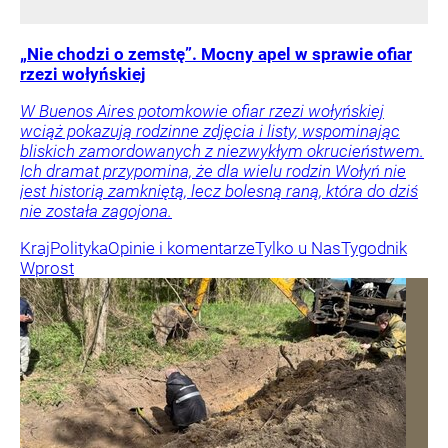
„Nie chodzi o zemstę”. Mocny apel w sprawie ofiar
rzezi wołyńskiej
W Buenos Aires potomkowie ofiar rzezi wołyńskiej
wciąż pokazują rodzinne zdjęcia i listy, wspominając
bliskich zamordowanych z niezwykłym okrucieństwem.
Ich dramat przypomina, że dla wielu rodzin Wołyń nie
jest historią zamkniętą, lecz bolesną raną, która do dziś
nie została zagojona.
Kraj
Polityka
Opinie i komentarze
Tylko u Nas
Tygodnik
Wprost