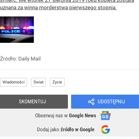
śmierć. We wtorek 27 sierpnia 2019 roku kobieta została
uznana za winną morderstwa pierwszego stopnia.
Źródło:
Daily Mail
Wiadomości
Świat
Życie
SKOMENTUJ
UDOSTĘPNIJ
Obserwuj nas
w
Google News
Dodaj jako
źródło w Google