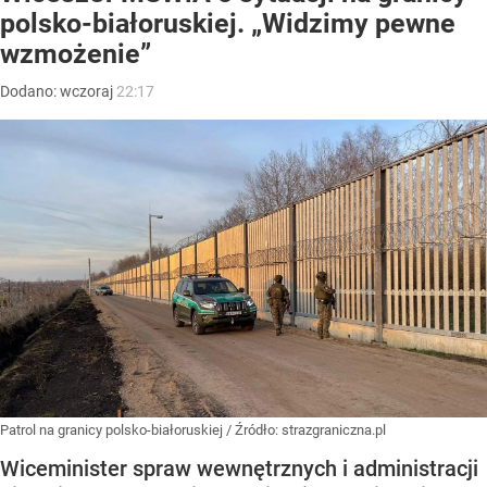
polsko-białoruskiej. „Widzimy pewne
wzmożenie”
Dodano:
wczoraj
22:17
Patrol na granicy polsko-białoruskiej
/ Źródło:
strazgraniczna.pl
Wiceminister spraw wewnętrznych i administracji