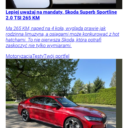
Lepiej uważaj na mandaty. Skoda Superb Sportline
2.0 TSI 265 KM
Ma 265 KM, napęd na 4 koła, wygląda prawie jak
rodzinna limuzyna, a osiągami może konkurować z hot
hatchami. To nie pierwsza Skoda, która potrafi
zaskoczyć nie tylko wymiarami.
Motoryzacja
Testy
Twój portfel