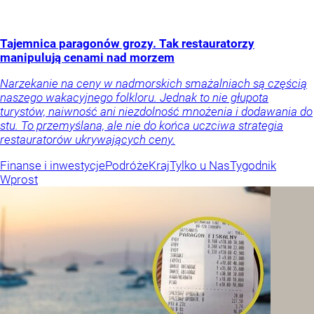
Tajemnica paragonów grozy. Tak restauratorzy
manipulują cenami nad morzem
Narzekanie na ceny w nadmorskich smażalniach są częścią
naszego wakacyjnego folkloru. Jednak to nie głupota
turystów, naiwność ani niezdolność mnożenia i dodawania do
stu. To przemyślana, ale nie do końca uczciwa strategia
restauratorów ukrywających ceny.
Finanse i inwestycje
Podróże
Kraj
Tylko u Nas
Tygodnik
Wprost