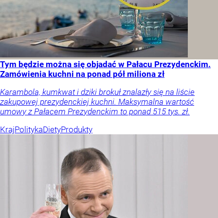
Tym będzie można się objadać w Pałacu Prezydenckim.
Zamówienia kuchni na ponad pół miliona zł
Karambola, kumkwat i dziki brokuł znalazły się na liście
zakupowej prezydenckiej kuchni. Maksymalna wartość
umowy z Pałacem Prezydenckim to ponad 515 tys. zł.
Kraj
Polityka
Diety
Produkty